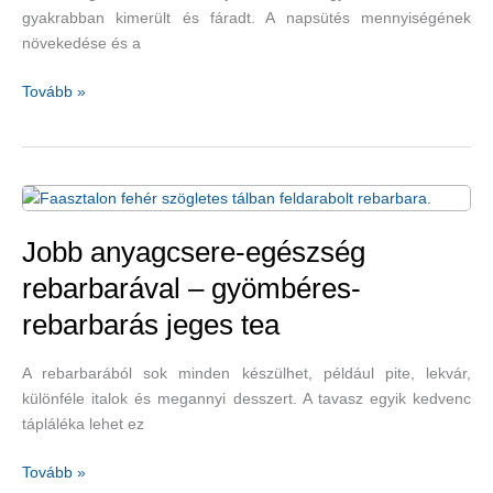
gyakrabban kimerült és fáradt. A napsütés mennyiségének
növekedése és a
Tavaszi
Tovább »
zöldségek
és
gyümölcsök,
amelyek
újra
energiával
Jobb anyagcsere-egészség
töltenek
rebarbarával – gyömbéres-
fel
rebarbarás jeges tea
bennünket
A rebarbarából sok minden készülhet, például pite, lekvár,
különféle italok és megannyi desszert. A tavasz egyik kedvenc
tápláléka lehet ez
Jobb
Tovább »