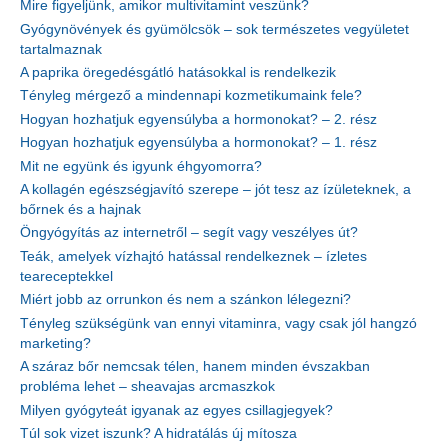
Mire figyeljünk, amikor multivitamint veszünk?
Gyógynövények és gyümölcsök – sok természetes vegyületet
tartalmaznak
A paprika öregedésgátló hatásokkal is rendelkezik
Tényleg mérgező a mindennapi kozmetikumaink fele?
Hogyan hozhatjuk egyensúlyba a hormonokat? – 2. rész
Hogyan hozhatjuk egyensúlyba a hormonokat? – 1. rész
Mit ne együnk és igyunk éhgyomorra?
A kollagén egészségjavító szerepe – jót tesz az ízületeknek, a
bőrnek és a hajnak
Öngyógyítás az internetről – segít vagy veszélyes út?
Teák, amelyek vízhajtó hatással rendelkeznek – ízletes
teareceptekkel
Miért jobb az orrunkon és nem a szánkon lélegezni?
Tényleg szükségünk van ennyi vitaminra, vagy csak jól hangzó
marketing?
A száraz bőr nemcsak télen, hanem minden évszakban
probléma lehet – sheavajas arcmaszkok
Milyen gyógyteát igyanak az egyes csillagjegyek?
Túl sok vizet iszunk? A hidratálás új mítosza