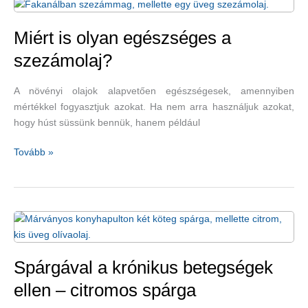
még
fogyhatunk
is
Miért is olyan egészséges a
a
szezámolaj?
ribizlitől
–
A növényi olajok alapvetően egészségesek, amennyiben
uborkás-
mértékkel fogyasztjuk azokat. Ha nem arra használjuk azokat,
paradicsomos
hogy húst süssünk bennük, hanem például
ribizlisaláta-
recepttel
Miért
Tovább »
is
olyan
egészséges
a
szezámolaj?
Spárgával a krónikus betegségek
ellen – citromos spárga