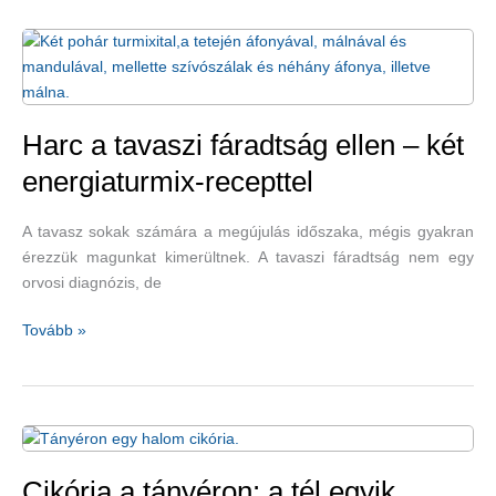
a
brokkoli
mellett
Harc a tavaszi fáradtság ellen – két
energiaturmix-recepttel
A tavasz sokak számára a megújulás időszaka, mégis gyakran
érezzük magunkat kimerültnek. A tavaszi fáradtság nem egy
orvosi diagnózis, de
Harc
Tovább »
a
tavaszi
fáradtság
ellen
–
két
Cikória a tányéron: a tél egyik