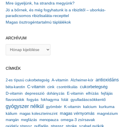
Mire ügyeljünk, ha strandra megyünk?
Jó a bőrnek, és még fogyhatunk is a ribizlitől – uborkás-
paradicsomos ribizlisaláta-recepttel
Magas ösztrogéntartalmú táplálékok
ARCHÍVUM
A
r
c
h
CÍMKÉK
í
v
antioxidáns
A-vitamin
2-es típusú cukorbetegség
Alzheimer-kór
u
m
C-vitamin
cukorbetegség
béta-karotin
cink
csontritkulás
depresszió
E-vitamin
D-vitamin
dohányzás
elhízás
fejfájás
gyulladáscsökkentő
flavonoidok
fogyás
fokhagyma
folát
gyógyszer nélkül
kalcium
gyömbér
K-vitamin
kurkuma
kálium
magas vérnyomás
magnézium
magas koleszterinszint
mangán
megfázás
menopauza
omega-3 zsírsavak
stressz
stroke
oxidatív stressz
puffadás
szabad gyökök