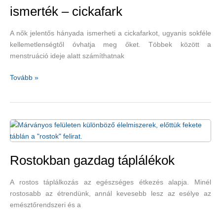
ismerték – cickafark
A nők jelentős hányada ismerheti a cickafarkot, ugyanis sokféle
kellemetlenségtől óvhatja meg őket. Többek között a
menstruáció ideje alatt számíthatnak
Már
Tovább »
az
ókorban
is
használták
és
ismerték
–
Rostokban gazdag táplálékok
cickafark
A rostos táplálkozás az egészséges étkezés alapja. Minél
rostosabb az étrendünk, annál kevesebb lesz az esélye az
emésztőrendszeri és a