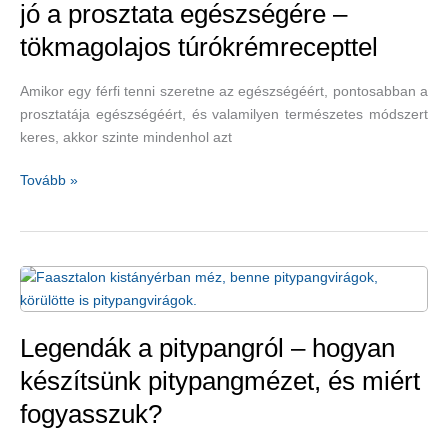
jó a prosztata egészségére –
tökmagolajos túrókrémrecepttel
Amikor egy férfi tenni szeretne az egészségéért, pontosabban a
prosztatája egészségéért, és valamilyen természetes módszert
keres, akkor szinte mindenhol azt
Nemcsak
Tovább »
a
tökmag,
a
tökmagolaj
is
jó
a
Legendák a pitypangról – hogyan
prosztata
készítsünk pitypangmézet, és miért
egészségére
fogyasszuk?
–
tökmagolajos