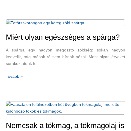
anyagcsere-
egészség
rebarbarával
–
gyömbéres-
rebarbarás
Miért olyan egészséges a spárga?
jeges
tea
A spárga egy nagyon megosztó zöldség: sokan nagyon
kedvelik, míg mások rá sem bírnak nézni. Most olyan érveket
sorakoztatunk fel,
Miért
Tovább »
olyan
egészséges
a
spárga?
Nemcsak a tökmag, a tökmagolaj is