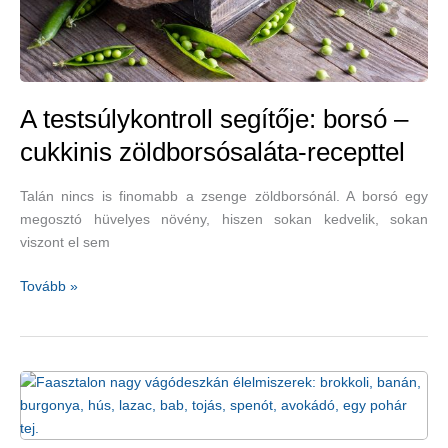
spárgaital
A testsúlykontroll segítője: borsó –
cukkinis zöldborsósaláta-recepttel
Talán nincs is finomabb a zsenge zöldborsónál. A borsó egy
megosztó hüvelyes növény, hiszen sokan kedvelik, sokan
viszont el sem
A
Tovább »
testsúlykontroll
segítője:
borsó
–
cukkinis
zöldborsósaláta-
recepttel