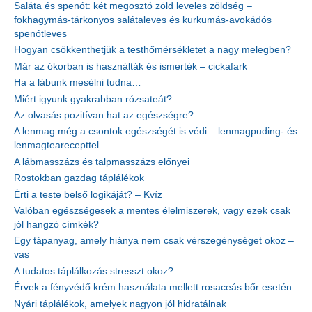
Saláta és spenót: két megosztó zöld leveles zöldség –
fokhagymás-tárkonyos salátaleves és kurkumás-avokádós
spenótleves
Hogyan csökkenthetjük a testhőmérsékletet a nagy melegben?
Már az ókorban is használták és ismerték – cickafark
Ha a lábunk mesélni tudna…
Miért igyunk gyakrabban rózsateát?
Az olvasás pozitívan hat az egészségre?
A lenmag még a csontok egészségét is védi – lenmagpuding- és
lenmagtearecepttel
A lábmasszázs és talpmasszázs előnyei
Rostokban gazdag táplálékok
Érti a teste belső logikáját? – Kvíz
Valóban egészségesek a mentes élelmiszerek, vagy ezek csak
jól hangzó címkék?
Egy tápanyag, amely hiánya nem csak vérszegénységet okoz –
vas
A tudatos táplálkozás stresszt okoz?
Érvek a fényvédő krém használata mellett rosaceás bőr esetén
Nyári táplálékok, amelyek nagyon jól hidratálnak