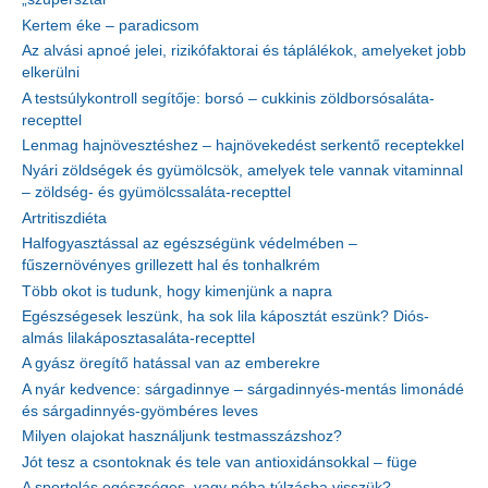
Kertem éke – paradicsom
Az alvási apnoé jelei, rizikófaktorai és táplálékok, amelyeket jobb
elkerülni
A testsúlykontroll segítője: borsó – cukkinis zöldborsósaláta-
recepttel
Lenmag hajnövesztéshez – hajnövekedést serkentő receptekkel
Nyári zöldségek és gyümölcsök, amelyek tele vannak vitaminnal
– zöldség- és gyümölcssaláta-recepttel
Artritiszdiéta
Halfogyasztással az egészségünk védelmében –
fűszernövényes grillezett hal és tonhalkrém
Több okot is tudunk, hogy kimenjünk a napra
Egészségesek leszünk, ha sok lila káposztát eszünk? Diós-
almás lilakáposztasaláta-recepttel
A gyász öregítő hatással van az emberekre
A nyár kedvence: sárgadinnye – sárgadinnyés-mentás limonádé
és sárgadinnyés-gyömbéres leves
Milyen olajokat használjunk testmasszázshoz?
Jót tesz a csontoknak és tele van antioxidánsokkal – füge
A sportolás egészséges, vagy néha túlzásba visszük?