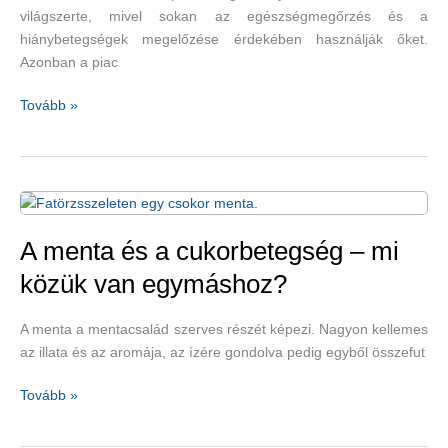
világszerte, mivel sokan az egészségmegőrzés és a
hiánybetegségek megelőzése érdekében használják őket.
Azonban a piac
Mire
Tovább »
figyeljünk,
amikor
multivitamint
veszünk?
A menta és a cukorbetegség – mi
közük van egymáshoz?
A menta a mentacsalád szerves részét képezi. Nagyon kellemes
az illata és az aromája, az ízére gondolva pedig egyből összefut
A
Tovább »
menta
és