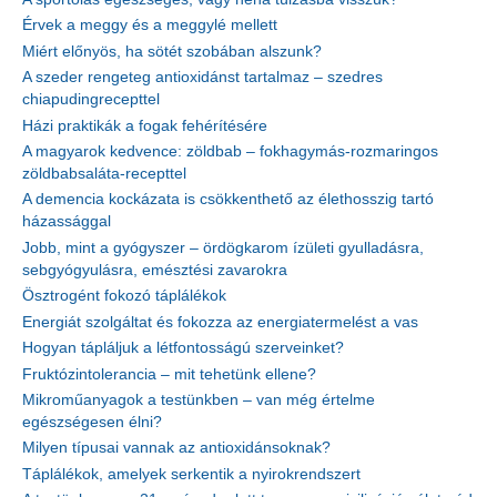
Érvek a meggy és a meggylé mellett
Miért előnyös, ha sötét szobában alszunk?
A szeder rengeteg antioxidánst tartalmaz – szedres
chiapudingrecepttel
Házi praktikák a fogak fehérítésére
A magyarok kedvence: zöldbab – fokhagymás-rozmaringos
zöldbabsaláta-recepttel
A demencia kockázata is csökkenthető az élethosszig tartó
házassággal
Jobb, mint a gyógyszer – ördögkarom ízületi gyulladásra,
sebgyógyulásra, emésztési zavarokra
Ösztrogént fokozó táplálékok
Energiát szolgáltat és fokozza az energiatermelést a vas
Hogyan tápláljuk a létfontosságú szerveinket?
Fruktózintolerancia – mit tehetünk ellene?
Mikroműanyagok a testünkben – van még értelme
egészségesen élni?
Milyen típusai vannak az antioxidánsoknak?
Táplálékok, amelyek serkentik a nyirokrendszert