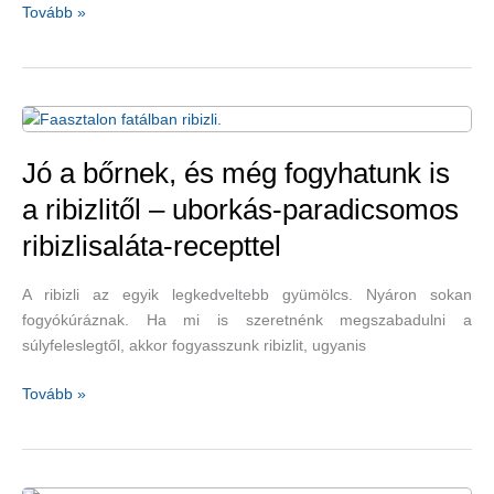
Rostokban
Tovább »
gazdag
táplálékok
Jó a bőrnek, és még fogyhatunk is
a ribizlitől – uborkás-paradicsomos
ribizlisaláta-recepttel
A ribizli az egyik legkedveltebb gyümölcs. Nyáron sokan
fogyókúráznak. Ha mi is szeretnénk megszabadulni a
súlyfeleslegtől, akkor fogyasszunk ribizlit, ugyanis
Jó
Tovább »
a
bőrnek,
és