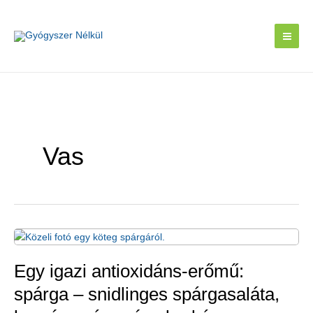
Skip
to
content
Vas
Egy igazi antioxidáns-erőmű:
spárga – snidlinges spárgasaláta,