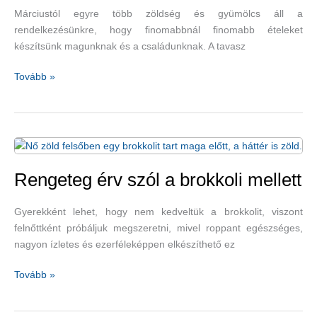
Márciustól egyre több zöldség és gyümölcs áll a
rendelkezésünkre, hogy finomabbnál finomabb ételeket
készítsünk magunknak és a családunknak. A tavasz
Spárgával
Tovább »
a
krónikus
betegségek
ellen
–
citromos
Rengeteg érv szól a brokkoli mellett
spárga
Gyerekként lehet, hogy nem kedveltük a brokkolit, viszont
felnőttként próbáljuk megszeretni, mivel roppant egészséges,
nagyon ízletes és ezerféleképpen elkészíthető ez
Rengeteg
Tovább »
érv
szól