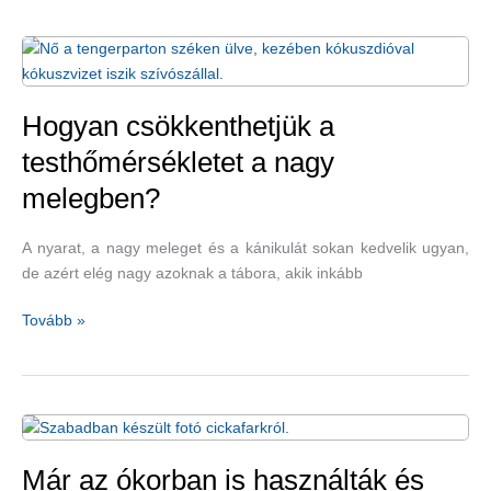
a
cukorbetegség
–
mi
közük
Hogyan csökkenthetjük a
van
testhőmérsékletet a nagy
egymáshoz?
melegben?
A nyarat, a nagy meleget és a kánikulát sokan kedvelik ugyan,
de azért elég nagy azoknak a tábora, akik inkább
Hogyan
Tovább »
csökkenthetjük
a
testhőmérsékletet
a
nagy
melegben?
Már az ókorban is használták és