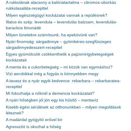
A rukkolának alacsony a kalóriatartalma – citromos-uborkás
rukkolasaláta-recepttel
Milyen egészségügyi kockázatai vannak a repülésnek?
Illatos és szép: levendula – levendulás balzsam, levendulás-
barackos limonádé
Milyen tünetekre számítsunk, ha epekövünk van?
Nyári finomság: sárgadinnye – gyömbéres-szegfűszeges
sárgadinnyedesszert-recepttel
Egyes gyümölcsök csökkenthetik a pajzsmirigybetegségek
kockázatait
A menta és a cukorbetegség – mi közük van egymáshoz?
Vízi aerobikkal még a fogyás is könnyebben megy
A tavasz és a nyár egyik kedvence: rebarbara – rebarbaratea-
recepttel
Mi fokozhatja a nőknél a demencia kockázatait?
A nyári hőségben jól jön egy kis hűsítő – mentavíz
Kisebb égési sérülések az otthonunkban – milyen megoldások
léteznek?
A madárdal gyógyító erővel bír
Agressziót is okozhat a hőség