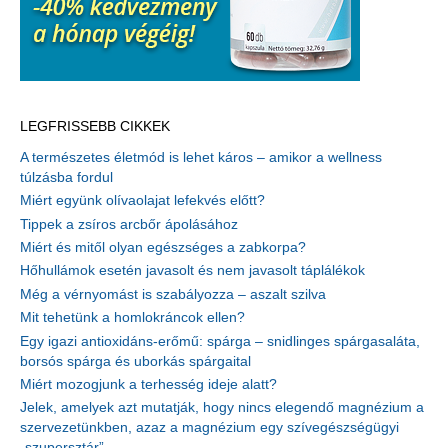
LEGFRISSEBB CIKKEK
A természetes életmód is lehet káros – amikor a wellness
túlzásba fordul
Miért együnk olívaolajat lefekvés előtt?
Tippek a zsíros arcbőr ápolásához
Miért és mitől olyan egészséges a zabkorpa?
Hőhullámok esetén javasolt és nem javasolt táplálékok
Még a vérnyomást is szabályozza – aszalt szilva
Mit tehetünk a homlokráncok ellen?
Egy igazi antioxidáns-erőmű: spárga – snidlinges spárgasaláta,
borsós spárga és uborkás spárgaital
Miért mozogjunk a terhesség ideje alatt?
Jelek, amelyek azt mutatják, hogy nincs elegendő magnézium a
szervezetünkben, azaz a magnézium egy szívegészségügyi
„szupersztár”