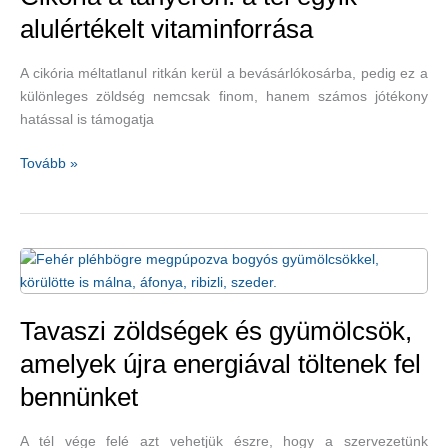
energiaturmix-
alulértékelt vitaminforrása
recepttel
A cikória méltatlanul ritkán kerül a bevásárlókosárba, pedig ez a
különleges zöldség nemcsak finom, hanem számos jótékony
hatással is támogatja
Cikória
Tovább »
a
tányéron:
a
tél
egyik
alulértékelt
vitaminforrása
Tavaszi zöldségek és gyümölcsök,
amelyek újra energiával töltenek fel
bennünket
A tél vége felé azt vehetjük észre, hogy a szervezetünk