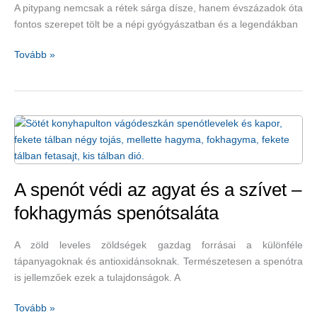
túrókrémrecepttel
A pitypang nemcsak a rétek sárga dísze, hanem évszázadok óta
fontos szerepet tölt be a népi gyógyászatban és a legendákban
Legendák
Tovább »
a
pitypangról
–
hogyan
készítsünk
pitypangmézet,
és
miért
A spenót védi az agyat és a szívet –
fogyasszuk?
fokhagymás spenótsaláta
A zöld leveles zöldségek gazdag forrásai a különféle
tápanyagoknak és antioxidánsoknak. Természetesen a spenótra
is jellemzőek ezek a tulajdonságok. A
A
Tovább »