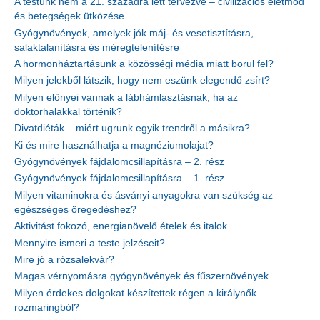
A testünk nem a 21. századra lett tervezve – civilizációs életmód
és betegségek ütközése
Gyógynövények, amelyek jók máj- és vesetisztításra,
salaktalanításra és méregtelenítésre
A hormonháztartásunk a közösségi média miatt borul fel?
Milyen jelekből látszik, hogy nem eszünk elegendő zsírt?
Milyen előnyei vannak a lábhámlasztásnak, ha az
doktorhalakkal történik?
Divatdiéták – miért ugrunk egyik trendről a másikra?
Ki és mire használhatja a magnéziumolajat?
Gyógynövények fájdalomcsillapításra – 2. rész
Gyógynövények fájdalomcsillapításra – 1. rész
Milyen vitaminokra és ásványi anyagokra van szükség az
egészséges öregedéshez?
Aktivitást fokozó, energianövelő ételek és italok
Mennyire ismeri a teste jelzéseit?
Mire jó a rózsalekvár?
Magas vérnyomásra gyógynövények és fűszernövények
Milyen érdekes dolgokat készítettek régen a királynők
rozmaringból?