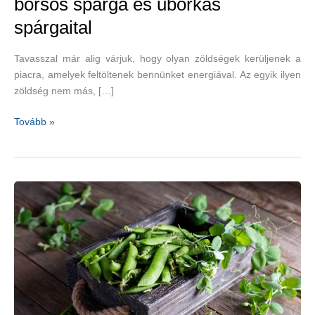
borsós spárga és uborkás
spárgaital
Tavasszal már alig várjuk, hogy olyan zöldségek kerüljenek a
piacra, amelyek feltöltenek bennünket energiával. Az egyik ilyen
zöldség nem más, […]
Egy
Tovább »
igazi
antioxidáns-
erőmű:
spárga
–
snidlinges
spárgasaláta,
borsós
spárga
és
uborkás