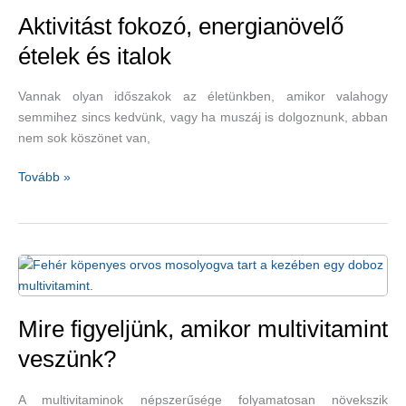
Aktivitást fokozó, energianövelő
ételek és italok
Vannak olyan időszakok az életünkben, amikor valahogy
semmihez sincs kedvünk, vagy ha muszáj is dolgoznunk, abban
nem sok köszönet van,
Aktivitást
Tovább »
fokozó,
energianövelő
ételek
és
italok
Mire figyeljünk, amikor multivitamint
veszünk?
A multivitaminok népszerűsége folyamatosan növekszik