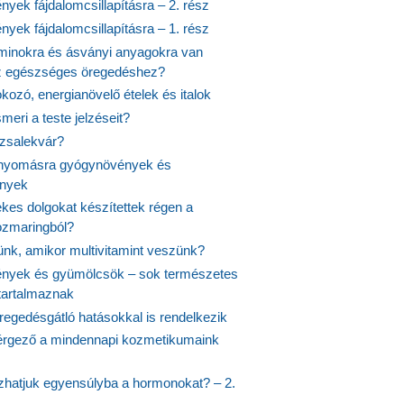
yek fájdalomcsillapításra – 2. rész
yek fájdalomcsillapításra – 1. rész
aminokra és ásványi anyagokra van
z egészséges öregedéshez?
fokozó, energianövelő ételek és italok
meri a teste jelzéseit?
ózsalekvár?
nyomásra gyógynövények és
ények
kes dolgokat készítettek régen a
rozmaringból?
jünk, amikor multivitamint veszünk?
nyek és gyümölcsök – sok természetes
 tartalmaznak
regedésgátló hatásokkal is rendelkezik
rgező a mindennapi kozmetikumaink
hatjuk egyensúlyba a hormonokat? – 2.