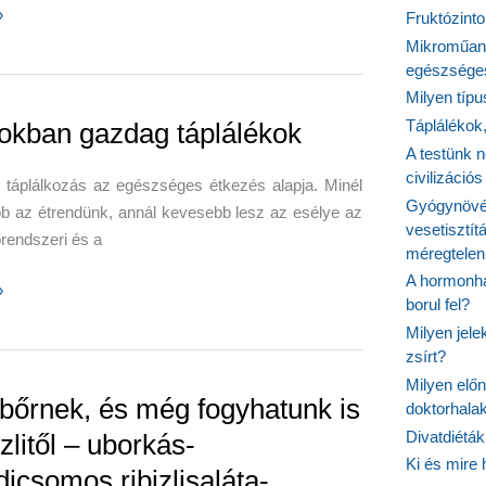
»
Fruktózinto
Mikroműany
egészséges
Milyen típ
Táplálékok
okban gazdag táplálékok
a
A testünk n
civilizáci
 táplálkozás az egészséges étkezés alapja. Minél
Gyógynövén
b az étrendünk, annál kevesebb lesz az esélye az
vesetisztít
rendszeri és a
méregtelen
iós
A hormonhá
an
»
borul fel?
Milyen jel
gek
ok
zsírt?
e
Milyen elő
 bőrnek, és még fogyhatunk is
doktorhalak
Divatdiéták
izlitől – uborkás-
Ki és mire
dicsomos ribizlisaláta-