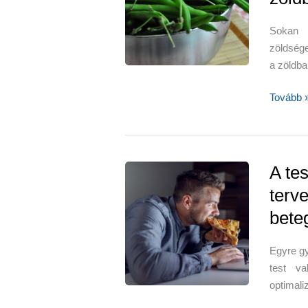
Sokan 
zöldség
a zöldba
A
Tovább 
magyar
kedvenc
zöldbab
–
A te
fokhagy
terve
rozmari
bete
zöldbabs
recepttel
Egyre gy
test v
optimali