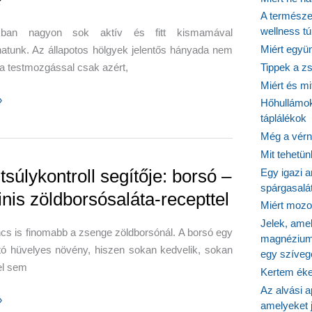
A természet
wellness tú
nkban nagyon sok aktív és fitt kismamával
Miért együn
hatunk. Az állapotos hölgyek jelentős hányada nem
 a testmozgással csak azért,
Tippek a z
Miért és m
»
Hőhullámok
nk
táplálékok
Még a vérn
ég
Mit tehetü
tsúlykontroll segítője: borsó –
Egy igazi a
spárgasalá
inis zöldborsósaláta-recepttel
Miért mozog
Jelek, ame
ncs is finomabb a zsenge zöldborsónál. A borsó egy
magnézium
ó hüvelyes növény, hiszen sokan kedvelik, sokan
egy szíveg
el sem
Kertem éke
Az alvási ap
»
amelyeket j