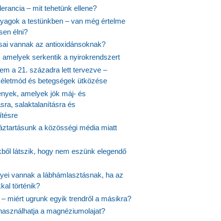
lerancia – mit tehetünk ellene?
agok a testünkben – van még értelme
en élni?
usai vannak az antioxidánsoknak?
, amelyek serkentik a nyirokrendszert
em a 21. századra lett tervezve –
ós életmód és betegségek ütközése
yek, amelyek jók máj- és
ásra, salaktalanításra és
ítésre
ztartásunk a közösségi média miatt
ekből látszik, hogy nem eszünk elegendő
nyei vannak a lábhámlasztásnak, ha az
kal történik?
 – miért ugrunk egyik trendről a másikra?
 használhatja a magnéziumolajat?