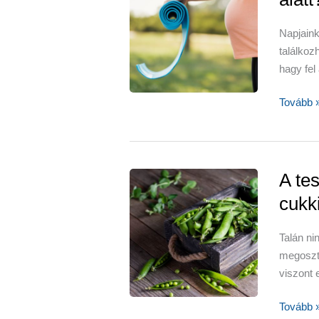
aszalt
szilva
Napjai
találkoz
hagy fel
Miért
Tovább 
mozogju
a
terhess
ideje
A tes
alatt?
cukk
Talán ni
megoszt
viszont 
A
Tovább 