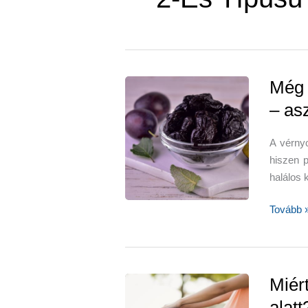
Még 
– asz
A vérny
hiszen 
halálos 
Még
Tovább 
a
vérnyom
is
szabály
Miér
–
alatt