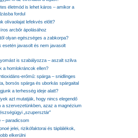
es életmód is lehet káros – amikor a
lzásba fordul
k olívaolajat lefekvés előtt?
síros arcbőr ápolásához
itől olyan egészséges a zabkorpa?
 esetén javasolt és nem javasolt
yomást is szabályozza – aszalt szilva
nk a homlokráncok ellen?
ntioxidáns-erőmű: spárga – snidlinges
ta, borsós spárga és uborkás spárgaital
junk a terhesség ideje alatt?
lyek azt mutatják, hogy nincs elegendő
 a szervezetünkben, azaz a magnézium
észségügyi „szupersztár”
 – paradicsom
noé jelei, rizikófaktorai és táplálékok,
obb elkerülni