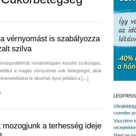
a vérnyomást is szabályozza
alt szilva
omásproblémát mindenképpen kezelni szükséges,
például a magas vérnyomás sok betegséget, akár
kimenetelűeket is okozhat: ilyen például a […]
»
LEGFRISS
Ultrafeldol
ást
csendes pr
Visszérre 
ozza
t mozogjunk a terhesség ideje
receptekke
?
Miért ne ha