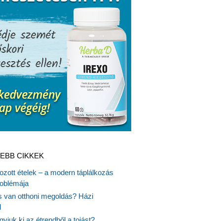
EBB CIKKEK
gozott ételek – a modern táplálkozás
oblémája
is van otthoni megoldás? Házi
l
gyjuk ki az étrendből a tojást?