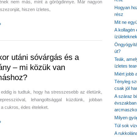
ének nem más, mint a görögdinnye. Már nagyon
áta-
Hogyan hoz
 szezonját, hiszen ízletes,
rész
Mit ne egy
»
A kollagén 
ízületeknek
i
Öngyógyítás
út?
almat:
kor utáni sóvárgás és a
Teák, amel
nnye
ny – mi közük van
ízletes tea
Miért jobb
máshoz?
Tényleg sz
csak jól h
eddig is tudtuk, hogy ha stresszesebb az életünk,
nnyelimonádé-
A száraz b
presszióval, lehangoltsággal küzdünk, jobban
évszakban 
 a cukros, édes ételeket.
arcmaszko
Milyen gyó
»
Túl sok viz
A rukkolána