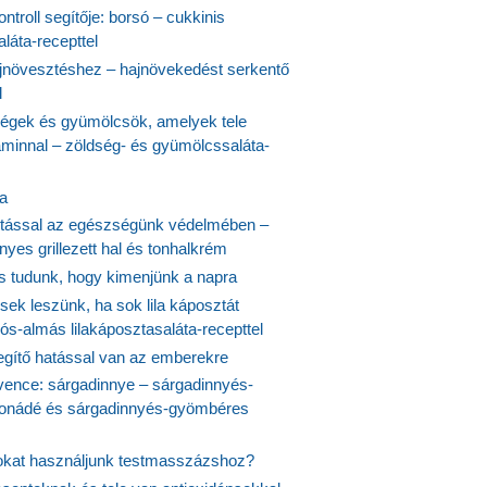
ontroll segítője: borsó – cukkinis
láta-recepttel
növesztéshez – hajnövekedést serkentő
l
ségek és gyümölcsök, amelyek tele
aminnal – zöldség- és gyümölcssaláta-
ta
tással az egészségünk védelmében –
yes grillezett hal és tonhalkrém
is tudunk, hogy kimenjünk a napra
ek leszünk, ha sok lila káposztát
s-almás lilakáposztasaláta-recepttel
egítő hatással van az emberekre
vence: sárgadinnye – sárgadinnyés-
onádé és sárgadinnyés-gyömbéres
jokat használjunk testmasszázshoz?