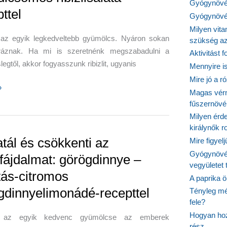
Gyógynövén
ttel
Gyógynövén
Milyen vit
li az egyik legkedveltebb gyümölcs. Nyáron sokan
szükség a
ráznak. Ha mi is szeretnénk megszabadulni a
Aktivitást 
slegtől, akkor fogyasszunk ribizlit, ugyanis
Mennyire is
Mire jó a r
»
Magas vér
fűszernöv
Milyen érde
királynők 
atál és csökkenti az
Mire figyel
unk
Gyógynövé
fájdalmat: görögdinnye –
vegyületet
ás-citromos
A paprika ö
gdinnyelimonádé-recepttel
Tényleg mé
fele?
-
Hogyan hoz
 az egyik kedvenc gyümölcse az emberek
somos
rész