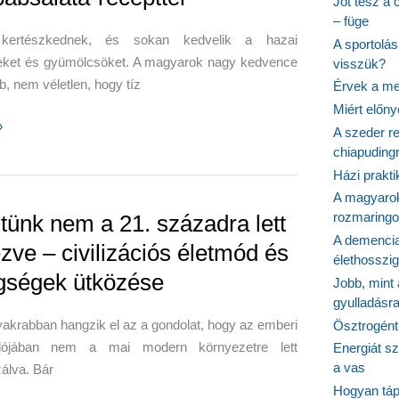
Jót tesz a 
– füge
kertészkednek, és sokan kedvelik a hazai
A sportolá
eket és gyümölcsöket. A magyarok nagy kedvence
visszük?
b, nem véletlen, hogy tíz
Érvek a me
Miért előn
»
A szeder re
ok
chiapudingr
e:
Házi prakti
A magyarok
rozmaringo
stünk nem a 21. századra lett
más-
A demencia
zve – civilizációs életmód és
ngos
élethosszig
gségek ütközése
aláta-
Jobb, mint
gyulladásr
akrabban hangzik el az a gondolat, hogy az emberi
Ösztrogént
alójában nem a mai modern környezetre lett
Energiát sz
a vas
zálva. Bár
Hogyan tápl