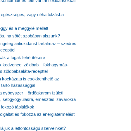
csontoknak és tele van antioxidánsokkal
s egészséges, vagy néha túlzásba
ggy és a meggylé mellett
yös, ha sötét szobában alszunk?
ngeteg antioxidánst tartalmaz – szedres
ecepttel
kák a fogak fehérítésére
 kedvence: zöldbab – fokhagymás-
s zöldbabsaláta-recepttel
 kockázata is csökkenthető az
 tartó házassággal
 a gyógyszer – ördögkarom ízületi
a, sebgyógyulásra, emésztési zavarokra
 fokozó táplálékok
olgáltat és fokozza az energiatermelést
áljuk a létfontosságú szerveinket?