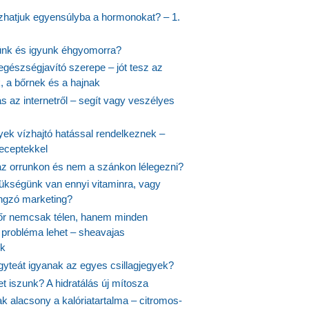
hatjuk egyensúlyba a hormonokat? – 1.
ünk és igyunk éhgyomorra?
egészségjavító szerepe – jót tesz az
, a bőrnek és a hajnak
 az internetről – segít vagy veszélyes
yek vízhajtó hatással rendelkeznek –
receptekkel
 az orrunkon és nem a szánkon lélegezni?
ükségünk van ennyi vitaminra, vagy
angzó marketing?
őr nemcsak télen, hanem minden
probléma lehet – sheavajas
k
gyteát igyanak az egyes csillagjegyek?
et iszunk? A hidratálás új mítosza
k alacsony a kalóriatartalma – citromos-