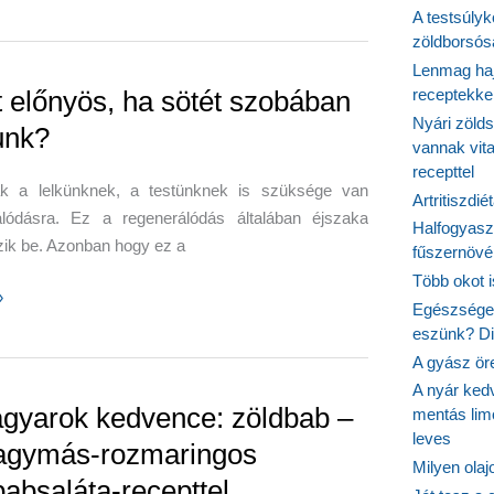
ontroll
A testsúlyk
zöldborsósa
Lenmag haj
t előnyös, ha sötét szobában
receptekke
Nyári zöld
unk?
ósaláta-
vannak vit
recepttel
 a lelkünknek, a testünknek is szüksége van
Artritiszdié
álódásra. Ez a regenerálódás általában éjszaka
Halfogyasz
ik be. Azonban hogy ez a
fűszernövén
Több okot 
»
Egészséges
eszünk? Dió
A gyász ör
A nyár ked
n
gyarok kedvence: zöldbab –
mentás lim
?
leves
agymás-rozmaringos
Milyen ola
babsaláta-recepttel