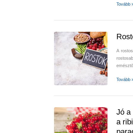
A
Tovább 
testünk
nem
a
21.
Rost
századr
lett
A rostos
tervezve
rostosab
–
emésztő
civilizác
életmód
Rostokb
Tovább 
és
gazdag
betegsé
táplálék
ütközés
Jó a
a rib
para