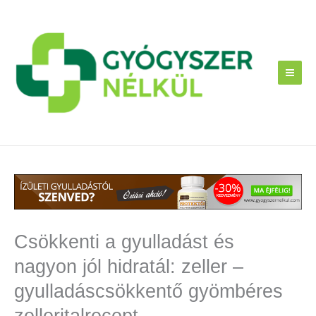
Skip
to
content
Csökkenti a gyulladást és
nagyon jól hidratál: zeller –
gyulladáscsökkentő gyömbéres
zelleritalrecept