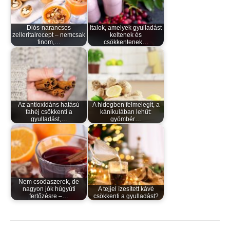
Diós-narancsos
Italok, amelyek gyulladást
zelleritalrecept – nemcsak
keltenek és
finom,…
csökkentenek…
Az antioxidáns hatású
A hidegben felmelegít, a
fahéj csökkenti a
kánikulában lehűt:
gyulladást,…
gyömbér…
Nem csodaszerek, de
nagyon jók húgyúti
A tejjel ízesített kávé
fertőzésre –…
csökkenti a gyulladást?