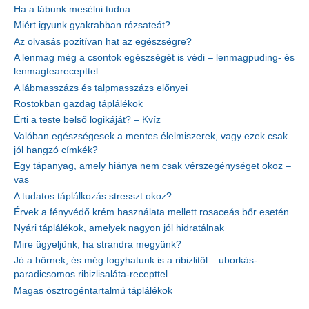
Ha a lábunk mesélni tudna…
Miért igyunk gyakrabban rózsateát?
Az olvasás pozitívan hat az egészségre?
A lenmag még a csontok egészségét is védi – lenmagpuding- és
lenmagtearecepttel
A lábmasszázs és talpmasszázs előnyei
Rostokban gazdag táplálékok
Érti a teste belső logikáját? – Kvíz
Valóban egészségesek a mentes élelmiszerek, vagy ezek csak
jól hangzó címkék?
Egy tápanyag, amely hiánya nem csak vérszegénységet okoz –
vas
A tudatos táplálkozás stresszt okoz?
Érvek a fényvédő krém használata mellett rosaceás bőr esetén
Nyári táplálékok, amelyek nagyon jól hidratálnak
Mire ügyeljünk, ha strandra megyünk?
Jó a bőrnek, és még fogyhatunk is a ribizlitől – uborkás-
paradicsomos ribizlisaláta-recepttel
Magas ösztrogéntartalmú táplálékok