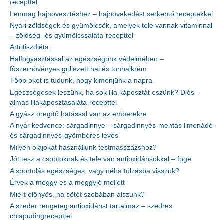
recepttel
Lenmag hajnövesztéshez – hajnövekedést serkentő receptekkel
Nyári zöldségek és gyümölcsök, amelyek tele vannak vitaminnal
– zöldség- és gyümölcssaláta-recepttel
Artritiszdiéta
Halfogyasztással az egészségünk védelmében –
fűszernövényes grillezett hal és tonhalkrém
Több okot is tudunk, hogy kimenjünk a napra
Egészségesek leszünk, ha sok lila káposztát eszünk? Diós-
almás lilakáposztasaláta-recepttel
A gyász öregítő hatással van az emberekre
A nyár kedvence: sárgadinnye – sárgadinnyés-mentás limonádé
és sárgadinnyés-gyömbéres leves
Milyen olajokat használjunk testmasszázshoz?
Jót tesz a csontoknak és tele van antioxidánsokkal – füge
A sportolás egészséges, vagy néha túlzásba visszük?
Érvek a meggy és a meggylé mellett
Miért előnyös, ha sötét szobában alszunk?
A szeder rengeteg antioxidánst tartalmaz – szedres
chiapudingrecepttel