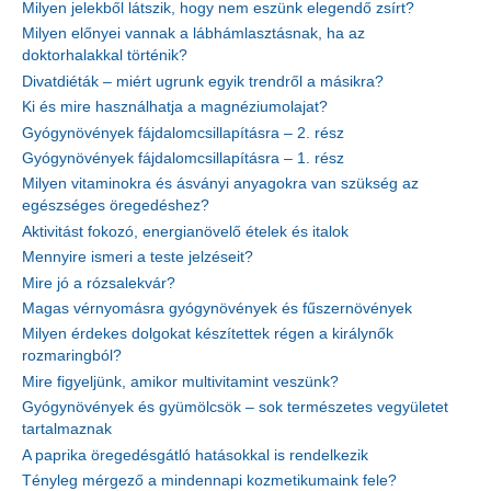
Milyen jelekből látszik, hogy nem eszünk elegendő zsírt?
Milyen előnyei vannak a lábhámlasztásnak, ha az
doktorhalakkal történik?
Divatdiéták – miért ugrunk egyik trendről a másikra?
Ki és mire használhatja a magnéziumolajat?
Gyógynövények fájdalomcsillapításra – 2. rész
Gyógynövények fájdalomcsillapításra – 1. rész
Milyen vitaminokra és ásványi anyagokra van szükség az
egészséges öregedéshez?
Aktivitást fokozó, energianövelő ételek és italok
Mennyire ismeri a teste jelzéseit?
Mire jó a rózsalekvár?
Magas vérnyomásra gyógynövények és fűszernövények
Milyen érdekes dolgokat készítettek régen a királynők
rozmaringból?
Mire figyeljünk, amikor multivitamint veszünk?
Gyógynövények és gyümölcsök – sok természetes vegyületet
tartalmaznak
A paprika öregedésgátló hatásokkal is rendelkezik
Tényleg mérgező a mindennapi kozmetikumaink fele?