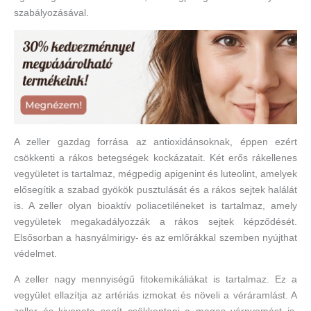
szabályozásával.
A zeller gazdag forrása az antioxidánsoknak, éppen ezért
csökkenti a rákos betegségek kockázatait. Két erős rákellenes
vegyületet is tartalmaz, mégpedig apigenint és luteolint, amelyek
elősegítik a szabad gyökök pusztulását és a rákos sejtek halálát
is. A zeller olyan bioaktív poliacetiléneket is tartalmaz, amely
vegyületek megakadályozzák a rákos sejtek képződését.
Elsősorban a hasnyálmirigy- és az emlőrákkal szemben nyújthat
védelmet.
A zeller nagy mennyiségű fitokemikáliákat is tartalmaz. Ez a
vegyület ellazítja az artériás izmokat és növeli a véráramlást. A