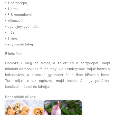
• 1 sárgarépa,
• 1 alma,
• 6-8 mentalevél,
• kókuszvíz,
• egy ujjnyi gyömbér,
• méz,
• 1 lime,
• egy csipet fahéj.
Elkészítése:
Hámozzuk meg az almát, a zellert és a sárgarépát, majd
mindent daraboljunk fel és tegyük a turmixgépbe. Adjuk hozzá a
kókuszvizet, a lereszelt gyömbért és a lime kifacsart levét.
Turmixoljuk le az egészet, majd öntsük át egy pohárba.
Ízesítsük mézzel és fahéjjal.
Kapcsolódó cikkek: