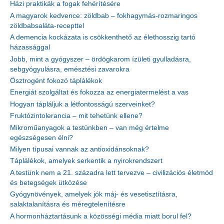
Házi praktikák a fogak fehérítésére
A magyarok kedvence: zöldbab – fokhagymás-rozmaringos
zöldbabsaláta-recepttel
A demencia kockázata is csökkenthető az élethosszig tartó
házassággal
Jobb, mint a gyógyszer – ördögkarom ízületi gyulladásra,
sebgyógyulásra, emésztési zavarokra
Ösztrogént fokozó táplálékok
Energiát szolgáltat és fokozza az energiatermelést a vas
Hogyan tápláljuk a létfontosságú szerveinket?
Fruktózintolerancia – mit tehetünk ellene?
Mikroműanyagok a testünkben – van még értelme
egészségesen élni?
Milyen típusai vannak az antioxidánsoknak?
Táplálékok, amelyek serkentik a nyirokrendszert
A testünk nem a 21. századra lett tervezve – civilizációs életmód
és betegségek ütközése
Gyógynövények, amelyek jók máj- és vesetisztításra,
salaktalanításra és méregtelenítésre
A hormonháztartásunk a közösségi média miatt borul fel?