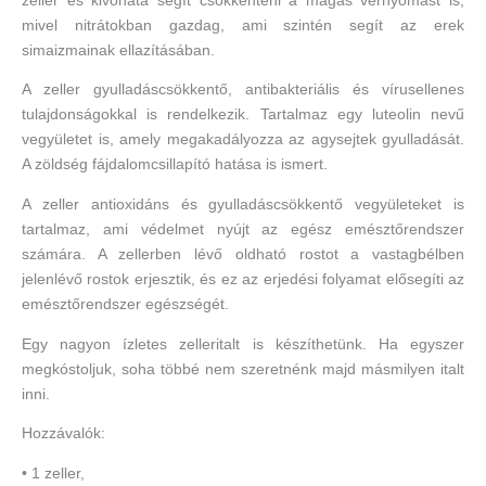
zeller és kivonata segít csökkenteni a magas vérnyomást is,
mivel nitrátokban gazdag, ami szintén segít az erek
simaizmainak ellazításában.
A zeller gyulladáscsökkentő, antibakteriális és vírusellenes
tulajdonságokkal is rendelkezik. Tartalmaz egy luteolin nevű
vegyületet is, amely megakadályozza az agysejtek gyulladását.
A zöldség fájdalomcsillapító hatása is ismert.
A zeller antioxidáns és gyulladáscsökkentő vegyületeket is
tartalmaz, ami védelmet nyújt az egész emésztőrendszer
számára. A zellerben lévő oldható rostot a vastagbélben
jelenlévő rostok erjesztik, és ez az erjedési folyamat elősegíti az
emésztőrendszer egészségét.
Egy nagyon ízletes zelleritalt is készíthetünk. Ha egyszer
megkóstoljuk, soha többé nem szeretnénk majd másmilyen italt
inni.
Hozzávalók:
• 1 zeller,