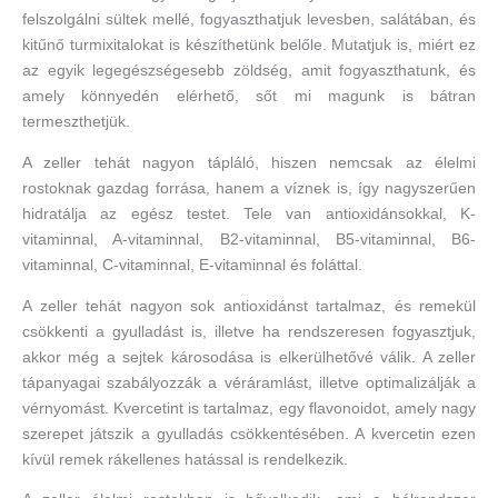
felszolgálni sültek mellé, fogyaszthatjuk levesben, salátában, és
kitűnő turmixitalokat is készíthetünk belőle. Mutatjuk is, miért ez
az egyik legegészségesebb zöldség, amit fogyaszthatunk, és
amely könnyedén elérhető, sőt mi magunk is bátran
termeszthetjük.
A zeller tehát nagyon tápláló, hiszen nemcsak az élelmi
rostoknak gazdag forrása, hanem a víznek is, így nagyszerűen
hidratálja az egész testet. Tele van antioxidánsokkal, K-
vitaminnal, A-vitaminnal, B2-vitaminnal, B5-vitaminnal, B6-
vitaminnal, C-vitaminnal, E-vitaminnal és foláttal.
A zeller tehát nagyon sok antioxidánst tartalmaz, és remekül
csökkenti a gyulladást is, illetve ha rendszeresen fogyasztjuk,
akkor még a sejtek károsodása is elkerülhetővé válik. A zeller
tápanyagai szabályozzák a véráramlást, illetve optimalizálják a
vérnyomást. Kvercetint is tartalmaz, egy flavonoidot, amely nagy
szerepet játszik a gyulladás csökkentésében. A kvercetin ezen
kívül remek rákellenes hatással is rendelkezik.