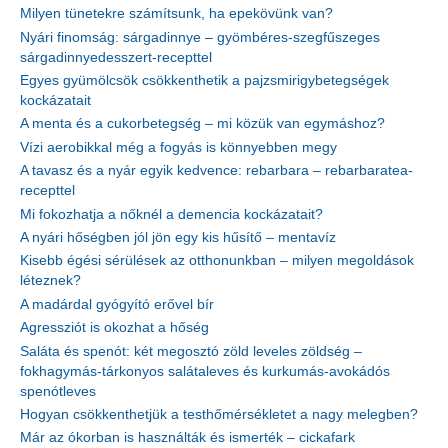
Milyen tünetekre számítsunk, ha epekövünk van?
Nyári finomság: sárgadinnye – gyömbéres-szegfűszeges
sárgadinnyedesszert-recepttel
Egyes gyümölcsök csökkenthetik a pajzsmirigybetegségek
kockázatait
A menta és a cukorbetegség – mi közük van egymáshoz?
Vízi aerobikkal még a fogyás is könnyebben megy
A tavasz és a nyár egyik kedvence: rebarbara – rebarbaratea-
recepttel
Mi fokozhatja a nőknél a demencia kockázatait?
A nyári hőségben jól jön egy kis hűsítő – mentavíz
Kisebb égési sérülések az otthonunkban – milyen megoldások
léteznek?
A madárdal gyógyító erővel bír
Agressziót is okozhat a hőség
Saláta és spenót: két megosztó zöld leveles zöldség –
fokhagymás-tárkonyos salátaleves és kurkumás-avokádós
spenótleves
Hogyan csökkenthetjük a testhőmérsékletet a nagy melegben?
Már az ókorban is használták és ismerték – cickafark