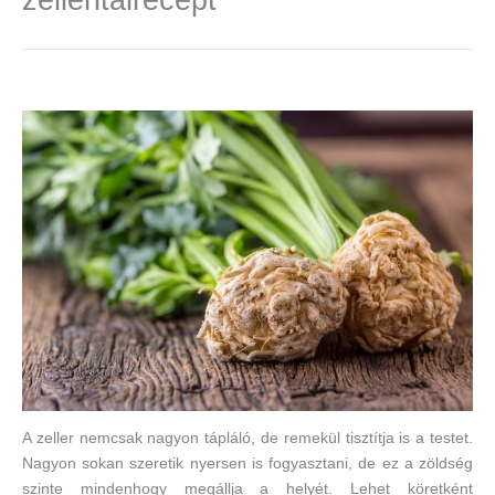
A zeller nemcsak nagyon tápláló, de remekül tisztítja is a testet.
Nagyon sokan szeretik nyersen is fogyasztani, de ez a zöldség
szinte mindenhogy megállja a helyét. Lehet köretként