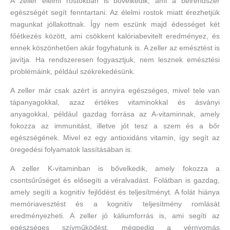
A zeller élelmi rostokban is bővelkedik, ami a bélrendszer
egészségét segít fenntartani. Az élelmi rostok miatt érezhetjük
magunkat jóllakottnak. Így nem eszünk majd édességet két
főétkezés között, ami csökkent kalóriabevitelt eredményez, és
ennek köszönhetően akár fogyhatunk is. A zeller az emésztést is
javítja. Ha rendszeresen fogyasztjuk, nem lesznek emésztési
problémáink, például székrekedésünk.
A zeller már csak azért is annyira egészséges, mivel tele van
tápanyagokkal, azaz értékes vitaminokkal és ásványi
anyagokkal, például gazdag forrása az A-vitaminnak, amely
fokozza az immunitást, illetve jót tesz a szem és a bőr
egészségének. Mivel ez egy antioxidáns vitamin, így segít az
öregedési folyamatok lassításában is.
A zeller K-vitaminban is bővelkedik, amely fokozza a
csontsűrűséget és elősegíti a véralvadást. Folátban is gazdag,
amely segíti a kognitív fejlődést és teljesítményt. A folát hiánya
memóriavesztést és a kognitív teljesítmény romlását
eredményezheti. A zeller jó káliumforrás is, ami segíti az
egészséges szívműködést, mégpedig a vérnyomás