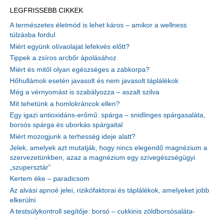
LEGFRISSEBB CIKKEK
A természetes életmód is lehet káros – amikor a wellness
túlzásba fordul
Miért együnk olívaolajat lefekvés előtt?
Tippek a zsíros arcbőr ápolásához
Miért és mitől olyan egészséges a zabkorpa?
Hőhullámok esetén javasolt és nem javasolt táplálékok
Még a vérnyomást is szabályozza – aszalt szilva
Mit tehetünk a homlokráncok ellen?
Egy igazi antioxidáns-erőmű: spárga – snidlinges spárgasaláta,
borsós spárga és uborkás spárgaital
Miért mozogjunk a terhesség ideje alatt?
Jelek, amelyek azt mutatják, hogy nincs elegendő magnézium a
szervezetünkben, azaz a magnézium egy szívegészségügyi
„szupersztár”
Kertem éke – paradicsom
Az alvási apnoé jelei, rizikófaktorai és táplálékok, amelyeket jobb
elkerülni
A testsúlykontroll segítője: borsó – cukkinis zöldborsósaláta-