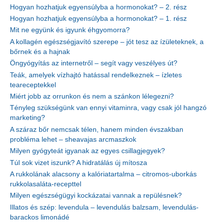
Hogyan hozhatjuk egyensúlyba a hormonokat? – 2. rész
Hogyan hozhatjuk egyensúlyba a hormonokat? – 1. rész
Mit ne együnk és igyunk éhgyomorra?
A kollagén egészségjavító szerepe – jót tesz az ízületeknek, a
bőrnek és a hajnak
Öngyógyítás az internetről – segít vagy veszélyes út?
Teák, amelyek vízhajtó hatással rendelkeznek – ízletes
teareceptekkel
Miért jobb az orrunkon és nem a szánkon lélegezni?
Tényleg szükségünk van ennyi vitaminra, vagy csak jól hangzó
marketing?
A száraz bőr nemcsak télen, hanem minden évszakban
probléma lehet – sheavajas arcmaszkok
Milyen gyógyteát igyanak az egyes csillagjegyek?
Túl sok vizet iszunk? A hidratálás új mítosza
A rukkolának alacsony a kalóriatartalma – citromos-uborkás
rukkolasaláta-recepttel
Milyen egészségügyi kockázatai vannak a repülésnek?
Illatos és szép: levendula – levendulás balzsam, levendulás-
barackos limonádé