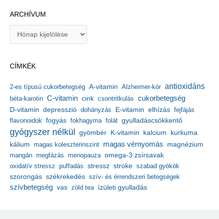
ARCHÍVUM
A
r
c
h
CÍMKÉK
í
v
antioxidáns
A-vitamin
2-es típusú cukorbetegség
Alzheimer-kór
u
m
C-vitamin
cukorbetegség
béta-karotin
cink
csontritkulás
depresszió
E-vitamin
D-vitamin
dohányzás
elhízás
fejfájás
gyulladáscsökkentő
flavonoidok
fogyás
fokhagyma
folát
gyógyszer nélkül
kalcium
gyömbér
K-vitamin
kurkuma
kálium
magas vérnyomás
magnézium
magas koleszterinszint
mangán
megfázás
menopauza
omega-3 zsírsavak
stressz
stroke
oxidatív stressz
puffadás
szabad gyökök
szorongás
székrekedés
szív- és érrendszeri betegségek
szívbetegség
ízületi gyulladás
vas
zöld tea