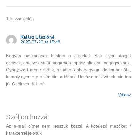
1 hozzászólás
Kalász Lászlóné
2025-07-20 at 15:48
Nagyon hasznosnak találom a cikkeket. Sok olyan dolgot
olvasok, amelyek saját magamon tapasztaltakkal megegyeznek.
Gyógyszert nem szedek, mindent abbahagytam december óta,
komoly gyomorproblémáim adódtak. Üdvözlettel kivánok minden
jót Önöknek. K.L-né
Válasz
Szóljon hozzá
Az e-mail címet nem tesszük közzé.
A kötelező mezőket
*
karakterrel jelöltük