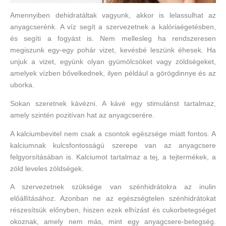
Amennyiben dehidratáltak vagyunk, akkor is lelassulhat az
anyagcserénk. A víz segít a szervezetnek a kalóriaégetésben,
és segíti a fogyást is. Nem mellesleg ha rendszeresen
megiszunk egy-egy pohár vizet, kevésbé leszünk éhesek. Ha
unjuk a vizet, együnk olyan gyümölcsöket vagy zöldségeket,
amelyek vízben bővelkednek, ilyen például a görögdinnye és az
uborka.
Sokan szeretnek kávézni. A kávé egy stimulánst tartalmaz,
amely szintén pozitívan hat az anyagcserére.
A kalciumbevitel nem csak a csontok egészsége miatt fontos. A
kalciumnak kulcsfontosságú szerepe van az anyagcsere
felgyorsításában is. Kalciumot tartalmaz a tej, a tejtermékek, a
zöld leveles zöldségek.
A szervezetnek szüksége van szénhidrátokra az inulin
előállításához. Azonban ne az egészségtelen szénhidrátokat
részesítsük előnyben, hiszen ezek elhízást és cukorbetegséget
okoznak, amely nem más, mint egy anyagcsere-betegség.