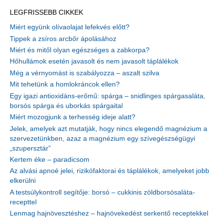
LEGFRISSEBB CIKKEK
Miért együnk olívaolajat lefekvés előtt?
Tippek a zsíros arcbőr ápolásához
Miért és mitől olyan egészséges a zabkorpa?
Hőhullámok esetén javasolt és nem javasolt táplálékok
Még a vérnyomást is szabályozza – aszalt szilva
Mit tehetünk a homlokráncok ellen?
Egy igazi antioxidáns-erőmű: spárga – snidlinges spárgasaláta,
borsós spárga és uborkás spárgaital
Miért mozogjunk a terhesség ideje alatt?
Jelek, amelyek azt mutatják, hogy nincs elegendő magnézium a
szervezetünkben, azaz a magnézium egy szívegészségügyi
„szupersztár”
Kertem éke – paradicsom
Az alvási apnoé jelei, rizikófaktorai és táplálékok, amelyeket jobb
elkerülni
A testsúlykontroll segítője: borsó – cukkinis zöldborsósaláta-
recepttel
Lenmag hajnövesztéshez – hajnövekedést serkentő receptekkel