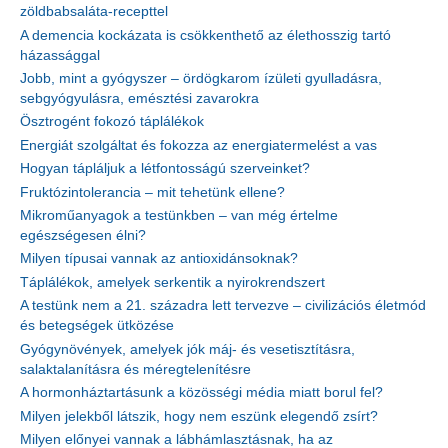
zöldbabsaláta-recepttel
A demencia kockázata is csökkenthető az élethosszig tartó
házassággal
Jobb, mint a gyógyszer – ördögkarom ízületi gyulladásra,
sebgyógyulásra, emésztési zavarokra
Ösztrogént fokozó táplálékok
Energiát szolgáltat és fokozza az energiatermelést a vas
Hogyan tápláljuk a létfontosságú szerveinket?
Fruktózintolerancia – mit tehetünk ellene?
Mikroműanyagok a testünkben – van még értelme
egészségesen élni?
Milyen típusai vannak az antioxidánsoknak?
Táplálékok, amelyek serkentik a nyirokrendszert
A testünk nem a 21. századra lett tervezve – civilizációs életmód
és betegségek ütközése
Gyógynövények, amelyek jók máj- és vesetisztításra,
salaktalanításra és méregtelenítésre
A hormonháztartásunk a közösségi média miatt borul fel?
Milyen jelekből látszik, hogy nem eszünk elegendő zsírt?
Milyen előnyei vannak a lábhámlasztásnak, ha az