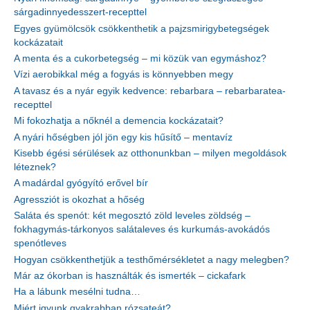
sárgadinnyedesszert-recepttel
Egyes gyümölcsök csökkenthetik a pajzsmirigybetegségek
kockázatait
A menta és a cukorbetegség – mi közük van egymáshoz?
Vízi aerobikkal még a fogyás is könnyebben megy
A tavasz és a nyár egyik kedvence: rebarbara – rebarbaratea-
recepttel
Mi fokozhatja a nőknél a demencia kockázatait?
A nyári hőségben jól jön egy kis hűsítő – mentavíz
Kisebb égési sérülések az otthonunkban – milyen megoldások
léteznek?
A madárdal gyógyító erővel bír
Agressziót is okozhat a hőség
Saláta és spenót: két megosztó zöld leveles zöldség –
fokhagymás-tárkonyos salátaleves és kurkumás-avokádós
spenótleves
Hogyan csökkenthetjük a testhőmérsékletet a nagy melegben?
Már az ókorban is használták és ismerték – cickafark
Ha a lábunk mesélni tudna…
Miért igyunk gyakrabban rózsateát?