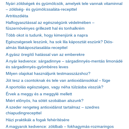
Nyári zöldségek és gyümölcsök, amelyek tele vannak vitaminnal
– zöldség- és gyümölcssaláta-recepttel
Artritiszdiéta
Halfogyasztással az egészségünk védelmében –
fűszernövényes grillezett hal és tonhalkrém
Több okot is tudunk, hogy kimenjünk a napra
Egészségesek leszünk, ha sok lila káposztát eszünk? Diós-
almás lilakáposztasaláta-recepttel
A gyász öregítő hatással van az emberekre
A nyár kedvence: sárgadinnye – sárgadinnyés-mentás limonádé
és sárgadinnyés-gyömbéres leves
Milyen olajokat használjunk testmasszázshoz?
Jót tesz a csontoknak és tele van antioxidánsokkal – füge
A sportolás egészséges, vagy néha túlzásba visszük?
Érvek a meggy és a meggylé mellett
Miért előnyös, ha sötét szobában alszunk?
A szeder rengeteg antioxidánst tartalmaz – szedres
chiapudingrecepttel
Házi praktikák a fogak fehérítésére
A magyarok kedvence: zöldbab – fokhagymás-rozmaringos