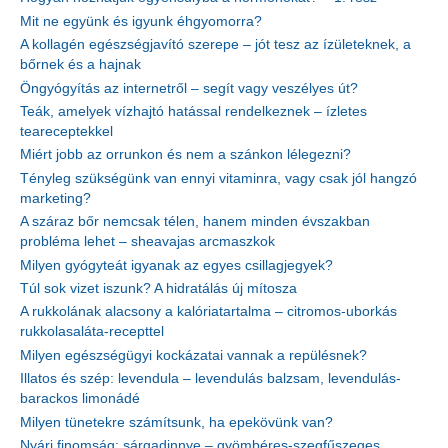
Mit ne együnk és igyunk éhgyomorra?
A kollagén egészségjavító szerepe – jót tesz az ízületeknek, a
bőrnek és a hajnak
Öngyógyítás az internetről – segít vagy veszélyes út?
Teák, amelyek vízhajtó hatással rendelkeznek – ízletes
teareceptekkel
Miért jobb az orrunkon és nem a szánkon lélegezni?
Tényleg szükségünk van ennyi vitaminra, vagy csak jól hangzó
marketing?
A száraz bőr nemcsak télen, hanem minden évszakban
probléma lehet – sheavajas arcmaszkok
Milyen gyógyteát igyanak az egyes csillagjegyek?
Túl sok vizet iszunk? A hidratálás új mítosza
A rukkolának alacsony a kalóriatartalma – citromos-uborkás
rukkolasaláta-recepttel
Milyen egészségügyi kockázatai vannak a repülésnek?
Illatos és szép: levendula – levendulás balzsam, levendulás-
barackos limonádé
Milyen tünetekre számítsunk, ha epekövünk van?
Nyári finomság: sárgadinnye – gyömbéres-szegfűszeges