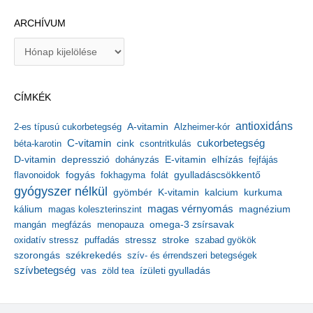
ARCHÍVUM
A
r
c
h
CÍMKÉK
í
v
antioxidáns
A-vitamin
2-es típusú cukorbetegség
Alzheimer-kór
u
m
C-vitamin
cukorbetegség
béta-karotin
cink
csontritkulás
depresszió
E-vitamin
D-vitamin
dohányzás
elhízás
fejfájás
gyulladáscsökkentő
flavonoidok
fogyás
fokhagyma
folát
gyógyszer nélkül
kalcium
gyömbér
K-vitamin
kurkuma
kálium
magas vérnyomás
magnézium
magas koleszterinszint
mangán
megfázás
menopauza
omega-3 zsírsavak
stressz
stroke
oxidatív stressz
puffadás
szabad gyökök
szorongás
székrekedés
szív- és érrendszeri betegségek
szívbetegség
ízületi gyulladás
vas
zöld tea