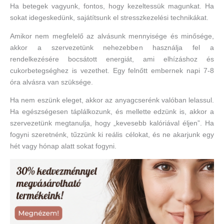
Ha betegek vagyunk, fontos, hogy kezeltessük magunkat. Ha
sokat idegeskedünk, sajátítsunk el stresszkezelési technikákat.
Amikor nem megfelelő az alvásunk mennyisége és minősége,
akkor a szervezetünk nehezebben használja fel a
rendelkezésére bocsátott energiát, ami elhízáshoz és
cukorbetegséghez is vezethet. Egy felnőtt embernek napi 7-8
óra alvásra van szüksége.
Ha nem eszünk eleget, akkor az anyagcserénk valóban lelassul.
Ha egészségesen táplálkozunk, és mellette edzünk is, akkor a
szervezetünk megtanulja, hogy „kevesebb kalóriával éljen”. Ha
fogyni szeretnénk, tűzzünk ki reális célokat, és ne akarjunk egy
hét vagy hónap alatt sokat fogyni.