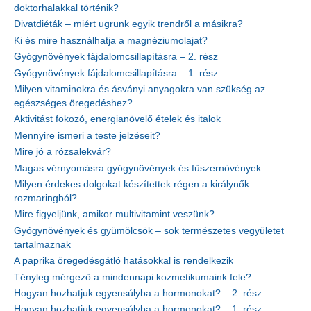
doktorhalakkal történik?
Divatdiéták – miért ugrunk egyik trendről a másikra?
Ki és mire használhatja a magnéziumolajat?
Gyógynövények fájdalomcsillapításra – 2. rész
Gyógynövények fájdalomcsillapításra – 1. rész
Milyen vitaminokra és ásványi anyagokra van szükség az
egészséges öregedéshez?
Aktivitást fokozó, energianövelő ételek és italok
Mennyire ismeri a teste jelzéseit?
Mire jó a rózsalekvár?
Magas vérnyomásra gyógynövények és fűszernövények
Milyen érdekes dolgokat készítettek régen a királynők
rozmaringból?
Mire figyeljünk, amikor multivitamint veszünk?
Gyógynövények és gyümölcsök – sok természetes vegyületet
tartalmaznak
A paprika öregedésgátló hatásokkal is rendelkezik
Tényleg mérgező a mindennapi kozmetikumaink fele?
Hogyan hozhatjuk egyensúlyba a hormonokat? – 2. rész
Hogyan hozhatjuk egyensúlyba a hormonokat? – 1. rész