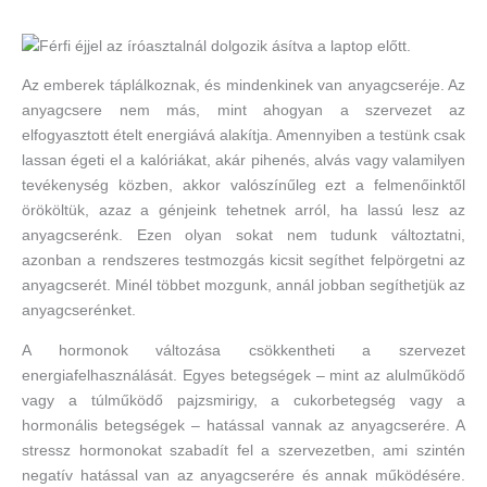
Az emberek táplálkoznak, és mindenkinek van anyagcseréje. Az
anyagcsere nem más, mint ahogyan a szervezet az
elfogyasztott ételt energiává alakítja. Amennyiben a testünk csak
lassan égeti el a kalóriákat, akár pihenés, alvás vagy valamilyen
tevékenység közben, akkor valószínűleg ezt a felmenőinktől
örököltük, azaz a génjeink tehetnek arról, ha lassú lesz az
anyagcserénk. Ezen olyan sokat nem tudunk változtatni,
azonban a rendszeres testmozgás kicsit segíthet felpörgetni az
anyagcserét. Minél többet mozgunk, annál jobban segíthetjük az
anyagcserénket.
A hormonok változása csökkentheti a szervezet
energiafelhasználását. Egyes betegségek – mint az alulműködő
vagy a túlműködő pajzsmirigy, a cukorbetegség vagy a
hormonális betegségek – hatással vannak az anyagcserére. A
stressz hormonokat szabadít fel a szervezetben, ami szintén
negatív hatással van az anyagcserére és annak működésére.