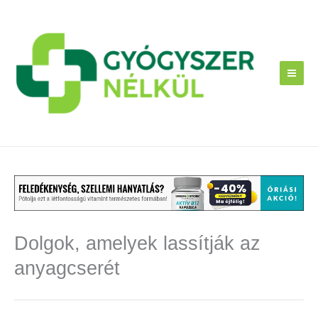
Skip
to
content
Dolgok, amelyek lassítják az
anyagcserét