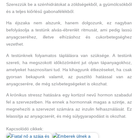
Szerezzük be a szénhidrátokat a zöldségekből, a gyümölcsökből
és a teljes kiőrlésű gabonafélékből.
Ha éjszaka nem alszunk, hanem dolgozunk, ez nagyban
befolyásolja a testünk alvás-ébrenlét ritmusát, ami pedig lassú
anyagcseréhez, illetve elhízáshoz és cukorbetegséghez
vezethet.
A testünknek folyamatos táplálásra van szüksége. A testünk
szereti, ha megszokott időközönként jut olyan tápanyagokhoz,
amelyeket hasznosítani tud. Ha kihagyunk étkezéseket, ha csak
gyorsan bekapunk valamit, az pusztító hatással van az
anyagcserére, de még szívbetegségeket is okozhat.
A krónikus stressz hatására egy kortizol nevű hormon szabadul
fel a szervezetben. Ha ennek a hormonnak magas a szintje, az
megnehezíti a szervezet számára az inzulin felhasználását. Ez
lelassítja az anyagcserét, és még súlygyarapodást is okozhat.
Kapcsolódó cikkek: