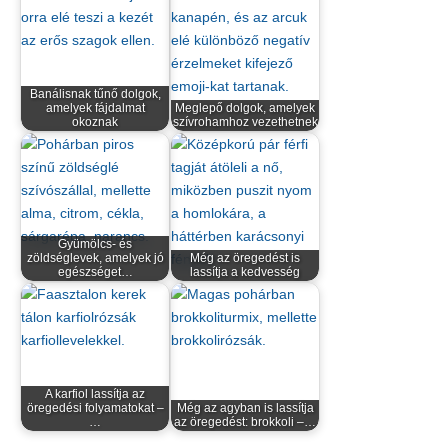
Banálisnak tűnő dolgok,
amelyek fájdalmat
Meglepő dolgok, amelyek
okoznak
szívrohamhoz vezethetnek
Gyümölcs- és
zöldséglevek, amelyek jó
Még az öregedést is
egészséget…
lassítja a kedvesség
A karfiol lassítja az
öregedési folyamatokat –
Még az agyban is lassítja
…
az öregedést: brokkoli –…