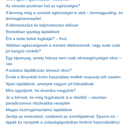
Az olvasás pozitívan hat az egészségre?
A lenmag még a csontok egészségét is védi – lenmagpuding- és
lenmagtearecepttel
A lábmasszázs és talpmasszázs előnyei
Rostokban gazdag táplálékok
Érti a teste belső logikáját? – Kvíz
Valóban egészségesek a mentes élelmiszerek, vagy ezek csak
jól hangzó címkék?
Egy tápanyag, amely hiánya nem csak vérszegénységet okoz –
vas
A tudatos táplálkozás stresszt okoz?
Érvek a fényvédő krém használata mellett rosaceás bőr esetén
Nyári táplálékok, amelyek nagyon jól hidratálnak
Mire ügyeljünk, ha strandra megyünk?
Jó a bőrnek, és még fogyhatunk is a ribizlitől – uborkás-
paradicsomos ribizlisaláta-recepttel
Magas ösztrogéntartalmú táplálékok
Javítja az emésztést, csökkenti az izomfájdalmat: Epsom-só –
tippek és receptek a szépségápolásban történő használatához