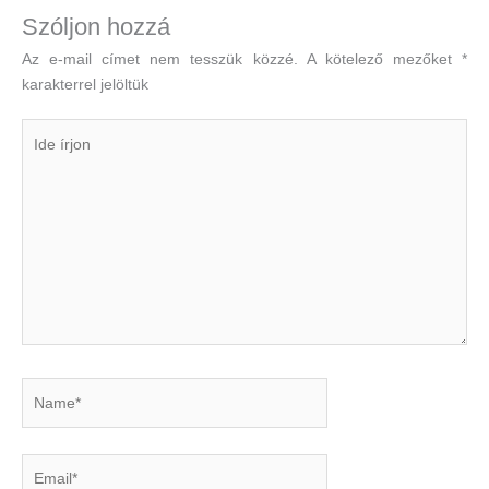
Szóljon hozzá
Az e-mail címet nem tesszük közzé.
A kötelező mezőket
*
karakterrel jelöltük
Ide
írjon
Name*
Email*