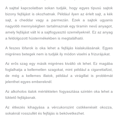
A sajttal kapcsolatban sokan tudják, hogy egyes típusú sajtok
bizony fejfájást is okozhatnak. Például ilyen az érlelt sajt, a kék
sajt, a cheddar vagy a parmezán. Ezek a sajtok ugyanis
nagyobb mennyiségben tartalmaznak egy tiramin nevű anyagot,
amely fejfájást vált ki a sajtfogyasztó személyeknél. Ez az anyag
a feldolgozott hústermékekben is megtalálható.
A feszes lófarok is oka lehet a fejfájás kialakulásának. Egyes
migrénes betegek nem is tudják ily módon viselni a frizurájukat.
Az erős szag egy másik migrénes kiváltó ok lehet. Ez magába
foglalhatja a kellemetlen szagokat, mint például a cigarettafüst,
de még a kellemes illatok, például a virágillat is problémát
jelenthet egyes embereknél.
Az alkoholos italok mértéktelen fogyasztása szintén oka lehet a
lüktető fejfájásnak.
Az étkezés kihagyása a vércukorszint csökkenését okozza,
sokaknál rosszullét és fejfájás is bekövetkezhet.