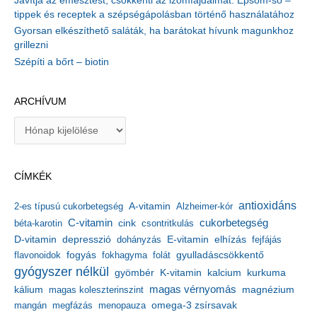
Javítja az emésztést, csökkenti az izomfájdalmat: Epsom-só –
tippek és receptek a szépségápolásban történő használatához
Gyorsan elkészíthető saláták, ha barátokat hívunk magunkhoz
grillezni
Szépíti a bőrt – biotin
ARCHÍVUM
A
r
c
h
CÍMKÉK
í
v
antioxidáns
A-vitamin
2-es típusú cukorbetegség
Alzheimer-kór
u
m
C-vitamin
cukorbetegség
béta-karotin
cink
csontritkulás
depresszió
E-vitamin
D-vitamin
dohányzás
elhízás
fejfájás
gyulladáscsökkentő
flavonoidok
fogyás
fokhagyma
folát
gyógyszer nélkül
kalcium
gyömbér
K-vitamin
kurkuma
kálium
magas vérnyomás
magnézium
magas koleszterinszint
mangán
megfázás
menopauza
omega-3 zsírsavak