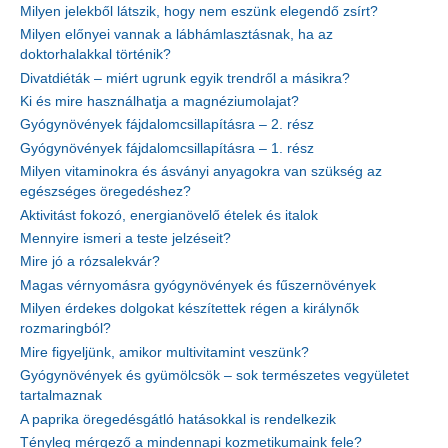
Milyen jelekből látszik, hogy nem eszünk elegendő zsírt?
Milyen előnyei vannak a lábhámlasztásnak, ha az
doktorhalakkal történik?
Divatdiéták – miért ugrunk egyik trendről a másikra?
Ki és mire használhatja a magnéziumolajat?
Gyógynövények fájdalomcsillapításra – 2. rész
Gyógynövények fájdalomcsillapításra – 1. rész
Milyen vitaminokra és ásványi anyagokra van szükség az
egészséges öregedéshez?
Aktivitást fokozó, energianövelő ételek és italok
Mennyire ismeri a teste jelzéseit?
Mire jó a rózsalekvár?
Magas vérnyomásra gyógynövények és fűszernövények
Milyen érdekes dolgokat készítettek régen a királynők
rozmaringból?
Mire figyeljünk, amikor multivitamint veszünk?
Gyógynövények és gyümölcsök – sok természetes vegyületet
tartalmaznak
A paprika öregedésgátló hatásokkal is rendelkezik
Tényleg mérgező a mindennapi kozmetikumaink fele?