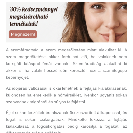
A szemfáradtság a szem megerőltetése miatt alakulhat ki. A
szem megerőltetése akkor fordulhat elő, ha valakinek nem
korrigált látásproblémái vannak. Szemfáradtság alakulhat ki
akkor is, ha valaki hosszú időn keresztül nézi a számítógépe
képernyőjét.
Az időjárás változásai is okai lehetnek a fejfájás kialakulásának,
különösen ha emelkedik a hőmérséklet, ilyenkor ugyanis sokan
szenvednek migréntől és súlyos fejfájástól.
Éjjel sokan feszültek és alszanak összeszorított állkapoccsal, és
fogat is sokan csikorgatnak. Mindkettő fokozza a fejfájás
kialakulását, a fogcsikorgatás pedig károsítja a fogakat, az