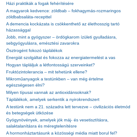
Házi praktikák a fogak fehérítésére
A magyarok kedvence: zöldbab – fokhagymás-rozmaringos
zöldbabsaláta-recepttel
A demencia kockázata is csökkenthető az élethosszig tartó
házassággal
Jobb, mint a gyógyszer – ördögkarom ízületi gyulladásra,
sebgyógyulásra, emésztési zavarokra
Ösztrogént fokozó táplálékok
Energiát szolgáltat és fokozza az energiatermelést a vas
Hogyan tápláljuk a létfontosságú szerveinket?
Fruktózintolerancia – mit tehetünk ellene?
Mikroműanyagok a testünkben – van még értelme
egészségesen élni?
Milyen típusai vannak az antioxidánsoknak?
Táplálékok, amelyek serkentik a nyirokrendszert
A testünk nem a 21. századra lett tervezve – civilizációs életmód
és betegségek ütközése
Gyógynövények, amelyek jók máj- és vesetisztításra,
salaktalanításra és méregtelenítésre
A hormonháztartásunk a közösségi média miatt borul fel?