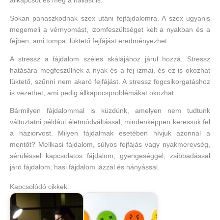
állkapcsot és még a hallást is.
Sokan panaszkodnak szex utáni fejfájdalomra. A szex ugyanis
megemeli a vérnyomást, izomfeszültséget kelt a nyakban és a
fejben, ami tompa, lüktető fejfájást eredményezhet.
A stressz a fájdalom széles skálájához járul hozzá. Stressz
hatására megfeszülnek a nyak és a fej izmai, és ez is okozhat
lüktető, szűnni nem akaró fejfájást. A stressz fogcsikorgatáshoz
is vezethet, ami pedig állkapocsproblémákat okozhat.
Bármilyen fájdalommal is küzdünk, amelyen nem tudtunk
változtatni például életmódváltással, mindenképpen keressük fel
a háziorvost. Milyen fájdalmak esetében hívjuk azonnal a
mentőt? Mellkasi fájdalom, súlyos fejfájás vagy nyakmerevség,
sérüléssel kapcsolatos fájdalom, gyengeséggel, zsibbadással
járó fájdalom, hasi fájdalom lázzal és hányással.
Kapcsolódó cikkek: