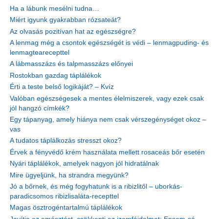
Ha a lábunk mesélni tudna…
Miért igyunk gyakrabban rózsateát?
Az olvasás pozitívan hat az egészségre?
A lenmag még a csontok egészségét is védi – lenmagpuding- és
lenmagtearecepttel
A lábmasszázs és talpmasszázs előnyei
Rostokban gazdag táplálékok
Érti a teste belső logikáját? – Kvíz
Valóban egészségesek a mentes élelmiszerek, vagy ezek csak
jól hangzó címkék?
Egy tápanyag, amely hiánya nem csak vérszegénységet okoz –
vas
A tudatos táplálkozás stresszt okoz?
Érvek a fényvédő krém használata mellett rosaceás bőr esetén
Nyári táplálékok, amelyek nagyon jól hidratálnak
Mire ügyeljünk, ha strandra megyünk?
Jó a bőrnek, és még fogyhatunk is a ribizlitől – uborkás-
paradicsomos ribizlisaláta-recepttel
Magas ösztrogéntartalmú táplálékok