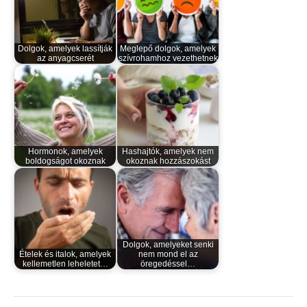
Dolgok, amelyek lassítják
Meglepő dolgok, amelyek
az anyagcserét
szívrohamhoz vezethetnek
Hormonok, amelyek
Hashajtók, amelyek nem
boldogságot okoznak
okoznak hozzászokást
Dolgok, amelyeket senki
Ételek és italok, amelyek
nem mond el az
kellemetlen leheletet…
öregedéssel…