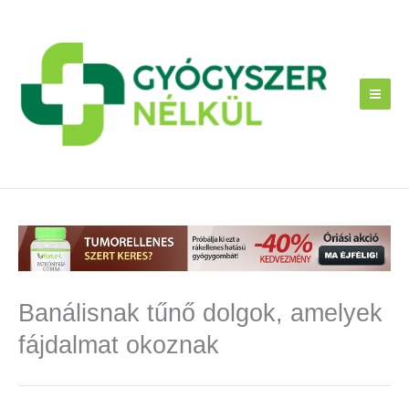
Skip
to
content
Banálisnak tűnő dolgok, amelyek
fájdalmat okoznak