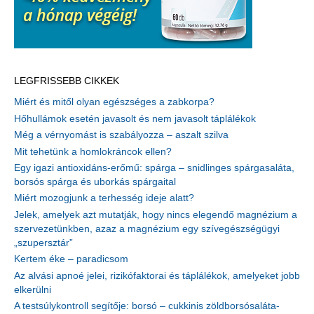
LEGFRISSEBB CIKKEK
Miért és mitől olyan egészséges a zabkorpa?
Hőhullámok esetén javasolt és nem javasolt táplálékok
Még a vérnyomást is szabályozza – aszalt szilva
Mit tehetünk a homlokráncok ellen?
Egy igazi antioxidáns-erőmű: spárga – snidlinges spárgasaláta,
borsós spárga és uborkás spárgaital
Miért mozogjunk a terhesség ideje alatt?
Jelek, amelyek azt mutatják, hogy nincs elegendő magnézium a
szervezetünkben, azaz a magnézium egy szívegészségügyi
„szupersztár”
Kertem éke – paradicsom
Az alvási apnoé jelei, rizikófaktorai és táplálékok, amelyeket jobb
elkerülni
A testsúlykontroll segítője: borsó – cukkinis zöldborsósaláta-