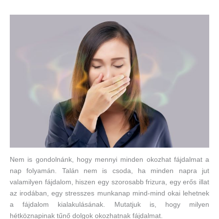
Nem is gondolnánk, hogy mennyi minden okozhat fájdalmat a
nap folyamán. Talán nem is csoda, ha minden napra jut
valamilyen fájdalom, hiszen egy szorosabb frizura, egy erős illat
az irodában, egy stresszes munkanap mind-mind okai lehetnek
a fájdalom kialakulásának. Mutatjuk is, hogy milyen
hétköznapinak tűnő dolgok okozhatnak fájdalmat.