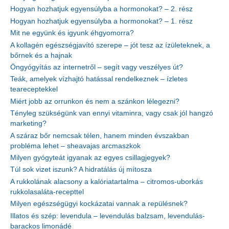
Hogyan hozhatjuk egyensúlyba a hormonokat? – 2. rész
Hogyan hozhatjuk egyensúlyba a hormonokat? – 1. rész
Mit ne együnk és igyunk éhgyomorra?
A kollagén egészségjavító szerepe – jót tesz az ízületeknek, a
bőrnek és a hajnak
Öngyógyítás az internetről – segít vagy veszélyes út?
Teák, amelyek vízhajtó hatással rendelkeznek – ízletes
teareceptekkel
Miért jobb az orrunkon és nem a szánkon lélegezni?
Tényleg szükségünk van ennyi vitaminra, vagy csak jól hangzó
marketing?
A száraz bőr nemcsak télen, hanem minden évszakban
probléma lehet – sheavajas arcmaszkok
Milyen gyógyteát igyanak az egyes csillagjegyek?
Túl sok vizet iszunk? A hidratálás új mítosza
A rukkolának alacsony a kalóriatartalma – citromos-uborkás
rukkolasaláta-recepttel
Milyen egészségügyi kockázatai vannak a repülésnek?
Illatos és szép: levendula – levendulás balzsam, levendulás-
barackos limonádé