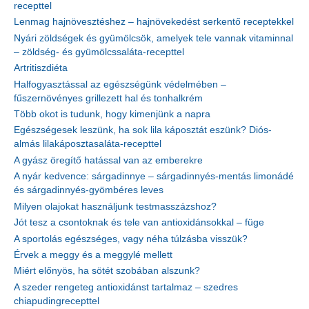
recepttel
Lenmag hajnövesztéshez – hajnövekedést serkentő receptekkel
Nyári zöldségek és gyümölcsök, amelyek tele vannak vitaminnal
– zöldség- és gyümölcssaláta-recepttel
Artritiszdiéta
Halfogyasztással az egészségünk védelmében –
fűszernövényes grillezett hal és tonhalkrém
Több okot is tudunk, hogy kimenjünk a napra
Egészségesek leszünk, ha sok lila káposztát eszünk? Diós-
almás lilakáposztasaláta-recepttel
A gyász öregítő hatással van az emberekre
A nyár kedvence: sárgadinnye – sárgadinnyés-mentás limonádé
és sárgadinnyés-gyömbéres leves
Milyen olajokat használjunk testmasszázshoz?
Jót tesz a csontoknak és tele van antioxidánsokkal – füge
A sportolás egészséges, vagy néha túlzásba visszük?
Érvek a meggy és a meggylé mellett
Miért előnyös, ha sötét szobában alszunk?
A szeder rengeteg antioxidánst tartalmaz – szedres
chiapudingrecepttel