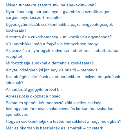
Milyen tünetekre számítsunk, ha epekövünk van?
Nyári finomság: sárgadinnye – gyömbéres-szegfűszeges
sárgadinnyedesszert-recepttel
Egyes gyümölcsök csökkenthetik a pajzsmirigybetegségek
kockázatait
A menta és a cukorbetegség – mi közük van egymáshoz?
Vízi aerobikkal még a fogyás is könnyebben megy
A tavasz és a nyár egyik kedvence: rebarbara – rebarbaratea-
recepttel
Mi fokozhatja a nőknél a demencia kockázatait?
A nyári hőségben jól jön egy kis hűsítő – mentavíz
Kisebb égési sérülések az otthonunkban – milyen megoldások
léteznek?
A madárdal gyógyító erővel bír
Agressziót is okozhat a hőség
Saláta és spenót: két megosztó zöld leveles zöldség –
fokhagymás-tárkonyos salátaleves és kurkumás-avokádós
spenótleves
Hogyan csökkenthetjük a testhőmérsékletet a nagy melegben?
Már az ókorban is használták és ismerték – cickafark