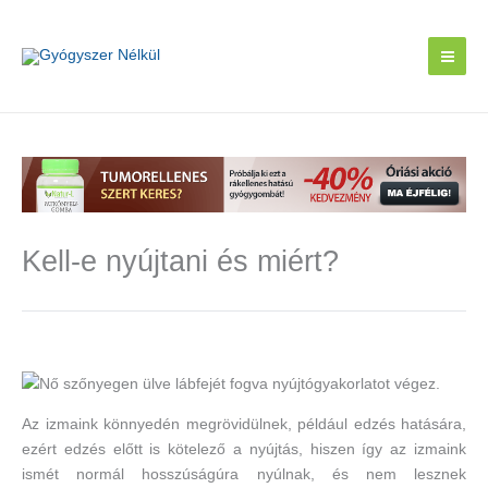
Skip
to
content
Kell-e nyújtani és miért?
Az izmaink könnyedén megrövidülnek, például edzés hatására,
ezért edzés előtt is kötelező a nyújtás, hiszen így az izmaink
ismét normál hosszúságúra nyúlnak, és nem lesznek