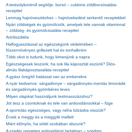
A testsúlykontroll segítője: borsó – cukkinis zöldborsósaláta-
recepttel
Lenmag hajnövesztéshez – hajnövekedést serkentő receptekkel
Nyári zöldségek és gyümölcsök, amelyek tele vannak vitaminnal
– zöldség- és gyümölcssaláta-recepttel
Artritiszdiéta
Halfogyasztással az egészségünk védelmében –
fűszernövényes grillezett hal és tonhalkrém
Több okot is tudunk, hogy kimenjünk a napra
Egészségesek leszünk, ha sok lila káposztát eszünk? Diós-
almás lilakáposztasaláta-recepttel
A gyász öregítő hatással van az emberekre
A nyár kedvence: sárgadinnye – sárgadinnyés-mentás limonádé
és sárgadinnyés-gyömbéres leves
Milyen olajokat használjunk testmasszázshoz?
Jót tesz a csontoknak és tele van antioxidánsokkal – füge
A sportolás egészséges, vagy néha túlzásba visszük?
Érvek a meggy és a meggylé mellett
Miért előnyös, ha sötét szobában alszunk?
A szeder rengeteg antioxidánst tartalmaz – szedres