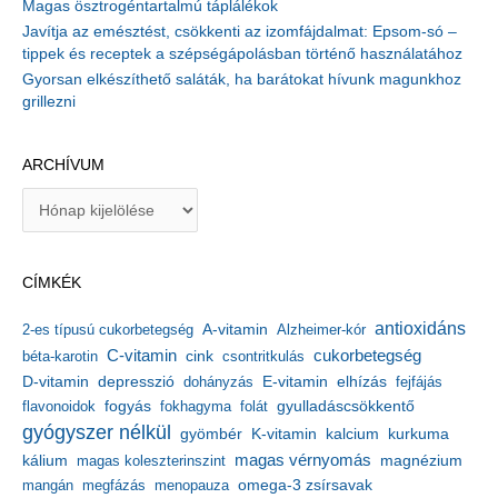
Magas ösztrogéntartalmú táplálékok
Javítja az emésztést, csökkenti az izomfájdalmat: Epsom-só –
tippek és receptek a szépségápolásban történő használatához
Gyorsan elkészíthető saláták, ha barátokat hívunk magunkhoz
grillezni
ARCHÍVUM
A
r
c
h
CÍMKÉK
í
v
antioxidáns
A-vitamin
2-es típusú cukorbetegség
Alzheimer-kór
u
m
C-vitamin
cukorbetegség
béta-karotin
cink
csontritkulás
depresszió
E-vitamin
D-vitamin
dohányzás
elhízás
fejfájás
gyulladáscsökkentő
flavonoidok
fogyás
fokhagyma
folát
gyógyszer nélkül
kalcium
gyömbér
K-vitamin
kurkuma
kálium
magas vérnyomás
magnézium
magas koleszterinszint
mangán
megfázás
menopauza
omega-3 zsírsavak