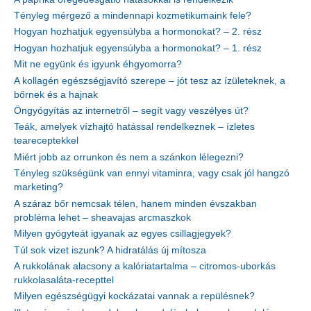
Tényleg mérgező a mindennapi kozmetikumaink fele?
Hogyan hozhatjuk egyensúlyba a hormonokat? – 2. rész
Hogyan hozhatjuk egyensúlyba a hormonokat? – 1. rész
Mit ne együnk és igyunk éhgyomorra?
A kollagén egészségjavító szerepe – jót tesz az ízületeknek, a
bőrnek és a hajnak
Öngyógyítás az internetről – segít vagy veszélyes út?
Teák, amelyek vízhajtó hatással rendelkeznek – ízletes
teareceptekkel
Miért jobb az orrunkon és nem a szánkon lélegezni?
Tényleg szükségünk van ennyi vitaminra, vagy csak jól hangzó
marketing?
A száraz bőr nemcsak télen, hanem minden évszakban
probléma lehet – sheavajas arcmaszkok
Milyen gyógyteát igyanak az egyes csillagjegyek?
Túl sok vizet iszunk? A hidratálás új mítosza
A rukkolának alacsony a kalóriatartalma – citromos-uborkás
rukkolasaláta-recepttel
Milyen egészségügyi kockázatai vannak a repülésnek?