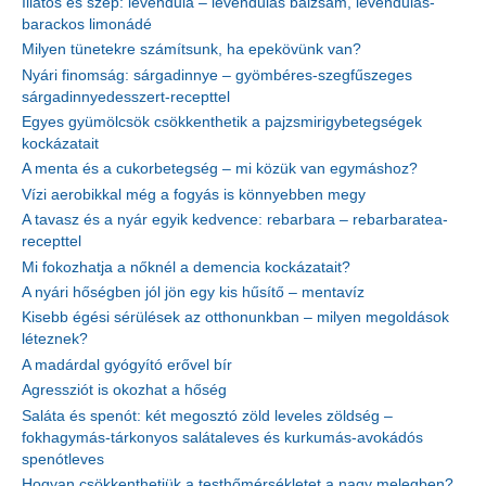
Illatos és szép: levendula – levendulás balzsam, levendulás-
barackos limonádé
Milyen tünetekre számítsunk, ha epekövünk van?
Nyári finomság: sárgadinnye – gyömbéres-szegfűszeges
sárgadinnyedesszert-recepttel
Egyes gyümölcsök csökkenthetik a pajzsmirigybetegségek
kockázatait
A menta és a cukorbetegség – mi közük van egymáshoz?
Vízi aerobikkal még a fogyás is könnyebben megy
A tavasz és a nyár egyik kedvence: rebarbara – rebarbaratea-
recepttel
Mi fokozhatja a nőknél a demencia kockázatait?
A nyári hőségben jól jön egy kis hűsítő – mentavíz
Kisebb égési sérülések az otthonunkban – milyen megoldások
léteznek?
A madárdal gyógyító erővel bír
Agressziót is okozhat a hőség
Saláta és spenót: két megosztó zöld leveles zöldség –
fokhagymás-tárkonyos salátaleves és kurkumás-avokádós
spenótleves
Hogyan csökkenthetjük a testhőmérsékletet a nagy melegben?