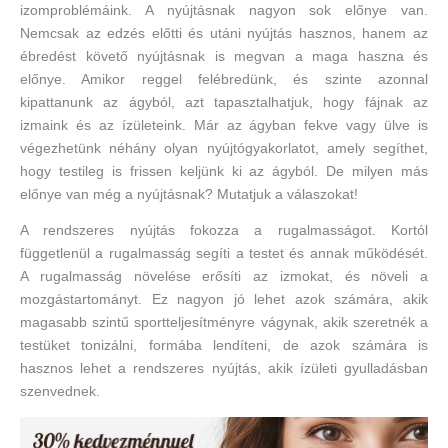
izomproblémáink. A nyújtásnak nagyon sok előnye van.
Nemcsak az edzés előtti és utáni nyújtás hasznos, hanem az
ébredést követő nyújtásnak is megvan a maga haszna és
előnye. Amikor reggel felébredünk, és szinte azonnal
kipattanunk az ágyból, azt tapasztalhatjuk, hogy fájnak az
izmaink és az ízületeink. Már az ágyban fekve vagy ülve is
végezhetünk néhány olyan nyújtógyakorlatot, amely segíthet,
hogy testileg is frissen keljünk ki az ágyból. De milyen más
előnye van még a nyújtásnak? Mutatjuk a válaszokat!
A rendszeres nyújtás fokozza a rugalmasságot. Kortól
függetlenül a rugalmasság segíti a testet és annak működését.
A rugalmasság növelése erősíti az izmokat, és növeli a
mozgástartományt. Ez nagyon jó lehet azok számára, akik
magasabb szintű sportteljesítményre vágynak, akik szeretnék a
testüket tonizálni, formába lendíteni, de azok számára is
hasznos lehet a rendszeres nyújtás, akik ízületi gyulladásban
szenvednek.