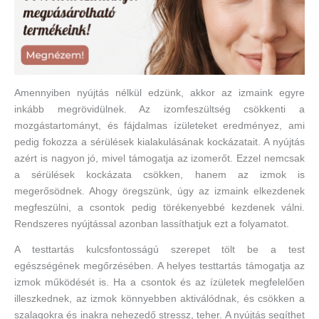
Amennyiben nyújtás nélkül edzünk, akkor az izmaink egyre
inkább megrövidülnek. Az izomfeszültség csökkenti a
mozgástartományt, és fájdalmas ízületeket eredményez, ami
pedig fokozza a sérülések kialakulásának kockázatait. A nyújtás
azért is nagyon jó, mivel támogatja az izomerőt. Ezzel nemcsak
a sérülések kockázata csökken, hanem az izmok is
megerősödnek. Ahogy öregszünk, úgy az izmaink elkezdenek
megfeszülni, a csontok pedig törékenyebbé kezdenek válni.
Rendszeres nyújtással azonban lassíthatjuk ezt a folyamatot.
A testtartás kulcsfontosságú szerepet tölt be a test
egészségének megőrzésében. A helyes testtartás támogatja az
izmok működését is. Ha a csontok és az ízületek megfelelően
illeszkednek, az izmok könnyebben aktiválódnak, és csökken a
szalagokra és inakra nehezedő stressz, teher. A nyújtás segíthet