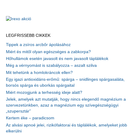
LEGFRISSEBB CIKKEK
Tippek a zsíros arcbőr ápolásához
Miért és mitől olyan egészséges a zabkorpa?
Hőhullámok esetén javasolt és nem javasolt táplálékok
Még a vérnyomást is szabályozza – aszalt szilva
Mit tehetünk a homlokráncok ellen?
Egy igazi antioxidáns-erőmű: spárga – snidlinges spárgasaláta,
borsós spárga és uborkás spárgaital
Miért mozogjunk a terhesség ideje alatt?
Jelek, amelyek azt mutatják, hogy nincs elegendő magnézium a
szervezetünkben, azaz a magnézium egy szívegészségügyi
„szupersztár”
Kertem éke – paradicsom
Az alvási apnoé jelei, rizikófaktorai és táplálékok, amelyeket jobb
elkerülni