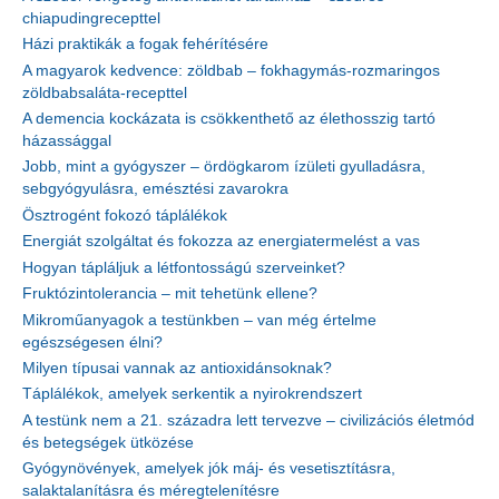
chiapudingrecepttel
Házi praktikák a fogak fehérítésére
A magyarok kedvence: zöldbab – fokhagymás-rozmaringos
zöldbabsaláta-recepttel
A demencia kockázata is csökkenthető az élethosszig tartó
házassággal
Jobb, mint a gyógyszer – ördögkarom ízületi gyulladásra,
sebgyógyulásra, emésztési zavarokra
Ösztrogént fokozó táplálékok
Energiát szolgáltat és fokozza az energiatermelést a vas
Hogyan tápláljuk a létfontosságú szerveinket?
Fruktózintolerancia – mit tehetünk ellene?
Mikroműanyagok a testünkben – van még értelme
egészségesen élni?
Milyen típusai vannak az antioxidánsoknak?
Táplálékok, amelyek serkentik a nyirokrendszert
A testünk nem a 21. századra lett tervezve – civilizációs életmód
és betegségek ütközése
Gyógynövények, amelyek jók máj- és vesetisztításra,
salaktalanításra és méregtelenítésre