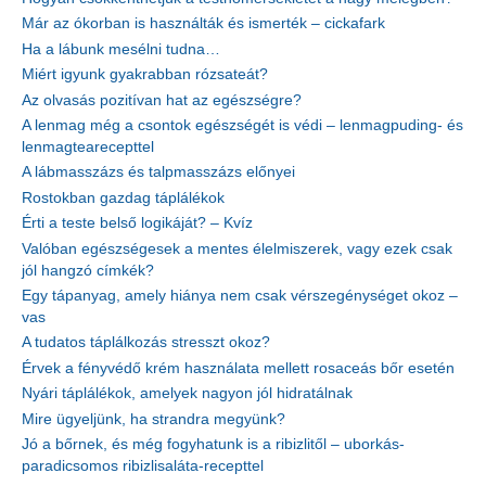
Már az ókorban is használták és ismerték – cickafark
Ha a lábunk mesélni tudna…
Miért igyunk gyakrabban rózsateát?
Az olvasás pozitívan hat az egészségre?
A lenmag még a csontok egészségét is védi – lenmagpuding- és
lenmagtearecepttel
A lábmasszázs és talpmasszázs előnyei
Rostokban gazdag táplálékok
Érti a teste belső logikáját? – Kvíz
Valóban egészségesek a mentes élelmiszerek, vagy ezek csak
jól hangzó címkék?
Egy tápanyag, amely hiánya nem csak vérszegénységet okoz –
vas
A tudatos táplálkozás stresszt okoz?
Érvek a fényvédő krém használata mellett rosaceás bőr esetén
Nyári táplálékok, amelyek nagyon jól hidratálnak
Mire ügyeljünk, ha strandra megyünk?
Jó a bőrnek, és még fogyhatunk is a ribizlitől – uborkás-
paradicsomos ribizlisaláta-recepttel