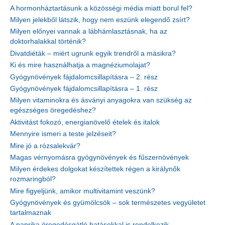
A hormonháztartásunk a közösségi média miatt borul fel?
Milyen jelekből látszik, hogy nem eszünk elegendő zsírt?
Milyen előnyei vannak a lábhámlasztásnak, ha az
doktorhalakkal történik?
Divatdiéták – miért ugrunk egyik trendről a másikra?
Ki és mire használhatja a magnéziumolajat?
Gyógynövények fájdalomcsillapításra – 2. rész
Gyógynövények fájdalomcsillapításra – 1. rész
Milyen vitaminokra és ásványi anyagokra van szükség az
egészséges öregedéshez?
Aktivitást fokozó, energianövelő ételek és italok
Mennyire ismeri a teste jelzéseit?
Mire jó a rózsalekvár?
Magas vérnyomásra gyógynövények és fűszernövények
Milyen érdekes dolgokat készítettek régen a királynők
rozmaringból?
Mire figyeljünk, amikor multivitamint veszünk?
Gyógynövények és gyümölcsök – sok természetes vegyületet
tartalmaznak
A paprika öregedésgátló hatásokkal is rendelkezik