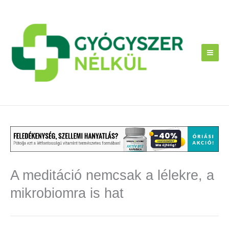
Skip
to
content
A meditáció nemcsak a lélekre, a
mikrobiomra is hat