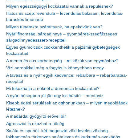
Milyen egészségügyi kockázatai vannak a repülésnek?
Illatos és szép: levendula – levendulás balzsam, levendulás-
barackos limonádé
Milyen tünetekre számítsunk, ha epekövünk van?
Nyári finomság: sárgadinnye – gyömbéres-szegfűszeges
sárgadinnyedesszert-recepttel
Egyes gyümölcsök csökkenthetik a pajzsmirigybetegségek
kockázatait
A menta és a cukorbetegség – mi közük van egymáshoz?
Vízi aerobikkal még a fogyás is könnyebben megy
A tavasz és a nyár egyik kedvence: rebarbara – rebarbaratea-
recepttel
Mi fokozhatja a nőknél a demencia kockázatait?
A nyári hőségben jól jön egy kis hűsítő – mentavíz
Kisebb égési sérülések az otthonunkban – milyen megoldások
léteznek?
A madárdal gyógyító erővel bír
Agressziót is okozhat a hőség
Saláta és spenót: két megosztó zöld leveles zöldség –
fokhagymás-tárkonyos salátaleves és kurkumás-avokádós