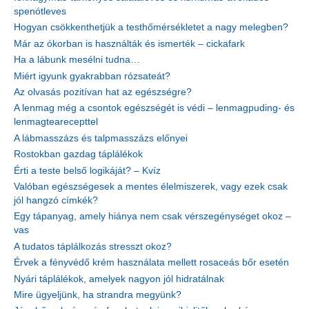
spenótleves
Hogyan csökkenthetjük a testhőmérsékletet a nagy melegben?
Már az ókorban is használták és ismerték – cickafark
Ha a lábunk mesélni tudna…
Miért igyunk gyakrabban rózsateát?
Az olvasás pozitívan hat az egészségre?
A lenmag még a csontok egészségét is védi – lenmagpuding- és
lenmagtearecepttel
A lábmasszázs és talpmasszázs előnyei
Rostokban gazdag táplálékok
Érti a teste belső logikáját? – Kvíz
Valóban egészségesek a mentes élelmiszerek, vagy ezek csak
jól hangzó címkék?
Egy tápanyag, amely hiánya nem csak vérszegénységet okoz –
vas
A tudatos táplálkozás stresszt okoz?
Érvek a fényvédő krém használata mellett rosaceás bőr esetén
Nyári táplálékok, amelyek nagyon jól hidratálnak
Mire ügyeljünk, ha strandra megyünk?