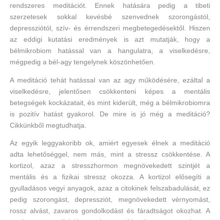
rendszeres meditációt. Ennek hatására pedig a tibeti
szerzetesek sokkal kevésbé szenvednek szorongástól,
depressziótól, szív- és érrendszeri megbetegedésektől. Hiszen
az eddigi kutatási eredmények is azt mutatják, hogy a
bélmikrobiom hatással van a hangulatra, a viselkedésre,
mégpedig a bél-agy tengelynek köszönhetően.
A meditáció tehát hatással van az agy működésére, ezáltal a
viselkedésre, jelentősen csökkenteni képes a mentális
betegségek kockázatait, és mint kiderült, még a bélmikrobiomra
is pozitív hatást gyakorol. De mire is jó még a meditáció?
Cikkünkből megtudhatja.
Az egyik leggyakoribb ok, amiért egyesek élnek a meditáció
adta lehetőséggel, nem más, mint a stressz csökkentése. A
kortizol, azaz a stresszhormon megnövekedett szintjét a
mentális és a fizikai stressz okozza. A kortizol elősegíti a
gyulladásos vegyi anyagok, azaz a citokinek felszabadulását, ez
pedig szorongást, depressziót, megnövekedett vérnyomást,
rossz alvást, zavaros gondolkodást és fáradtságot okozhat. A