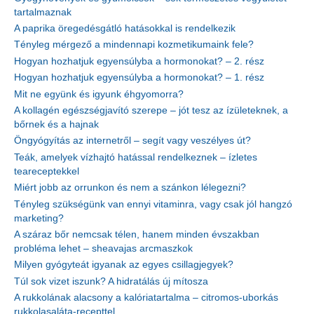
tartalmaznak
A paprika öregedésgátló hatásokkal is rendelkezik
Tényleg mérgező a mindennapi kozmetikumaink fele?
Hogyan hozhatjuk egyensúlyba a hormonokat? – 2. rész
Hogyan hozhatjuk egyensúlyba a hormonokat? – 1. rész
Mit ne együnk és igyunk éhgyomorra?
A kollagén egészségjavító szerepe – jót tesz az ízületeknek, a
bőrnek és a hajnak
Öngyógyítás az internetről – segít vagy veszélyes út?
Teák, amelyek vízhajtó hatással rendelkeznek – ízletes
teareceptekkel
Miért jobb az orrunkon és nem a szánkon lélegezni?
Tényleg szükségünk van ennyi vitaminra, vagy csak jól hangzó
marketing?
A száraz bőr nemcsak télen, hanem minden évszakban
probléma lehet – sheavajas arcmaszkok
Milyen gyógyteát igyanak az egyes csillagjegyek?
Túl sok vizet iszunk? A hidratálás új mítosza
A rukkolának alacsony a kalóriatartalma – citromos-uborkás
rukkolasaláta-recepttel