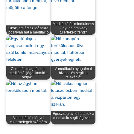
Meditáció és mindfulness
Okok, amiért az idősekre
– nyugalom vagy
pozitívan hat a meditáció
túlértékelt trend?
Citromfű, magnézium,
A meditáció nyugalmat
meditáció, jóga, komló –
biztosít és segíti a
oldják…
relaxációt
Egészségjavító hatások a
A meditáció előnyei
meditáció segítségével –
cukorbetegek számára
…