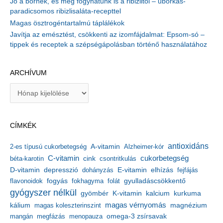
Jó a bőrnek, és még fogyhatunk is a ribizlitől – uborkás-
paradicsomos ribizlisaláta-recepttel
Magas ösztrogéntartalmú táplálékok
Javítja az emésztést, csökkenti az izomfájdalmat: Epsom-só –
tippek és receptek a szépségápolásban történő használatához
ARCHÍVUM
A
r
c
h
CÍMKÉK
í
v
antioxidáns
A-vitamin
2-es típusú cukorbetegség
Alzheimer-kór
u
m
C-vitamin
cukorbetegség
béta-karotin
cink
csontritkulás
depresszió
E-vitamin
D-vitamin
dohányzás
elhízás
fejfájás
gyulladáscsökkentő
flavonoidok
fogyás
fokhagyma
folát
gyógyszer nélkül
kalcium
gyömbér
K-vitamin
kurkuma
kálium
magas vérnyomás
magnézium
magas koleszterinszint
mangán
megfázás
menopauza
omega-3 zsírsavak