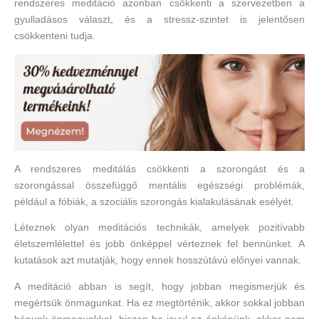
rendszeres meditáció azonban csökkenti a szervezetben a
gyulladásos választ, és a stressz-szintet is jelentősen
csökkenteni tudja.
A rendszeres meditálás csökkenti a szorongást és a
szorongással összefüggő mentális egészségi problémák,
például a fóbiák, a szociális szorongás kialakulásának esélyét.
Léteznek olyan meditációs technikák, amelyek pozitívabb
életszemlélettel és jobb önképpel vérteznek fel bennünket. A
kutatások azt mutatják, hogy ennek hosszútávú előnyei vannak.
A meditáció abban is segít, hogy jobban megismerjük és
megértsük önmagunkat. Ha ez megtörténik, akkor sokkal jobban