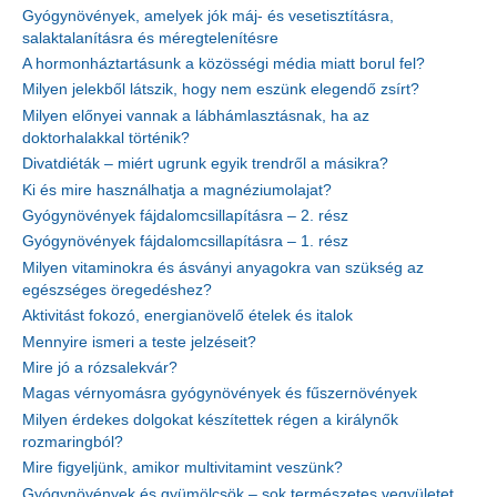
Gyógynövények, amelyek jók máj- és vesetisztításra,
salaktalanításra és méregtelenítésre
A hormonháztartásunk a közösségi média miatt borul fel?
Milyen jelekből látszik, hogy nem eszünk elegendő zsírt?
Milyen előnyei vannak a lábhámlasztásnak, ha az
doktorhalakkal történik?
Divatdiéták – miért ugrunk egyik trendről a másikra?
Ki és mire használhatja a magnéziumolajat?
Gyógynövények fájdalomcsillapításra – 2. rész
Gyógynövények fájdalomcsillapításra – 1. rész
Milyen vitaminokra és ásványi anyagokra van szükség az
egészséges öregedéshez?
Aktivitást fokozó, energianövelő ételek és italok
Mennyire ismeri a teste jelzéseit?
Mire jó a rózsalekvár?
Magas vérnyomásra gyógynövények és fűszernövények
Milyen érdekes dolgokat készítettek régen a királynők
rozmaringból?
Mire figyeljünk, amikor multivitamint veszünk?
Gyógynövények és gyümölcsök – sok természetes vegyületet