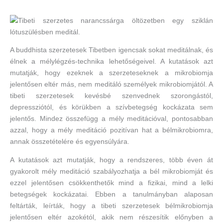
A buddhista szerzetesek Tibetben igencsak sokat meditálnak, és
élnek a mélylégzés-technika lehetőségeivel. A kutatások azt
mutatják, hogy ezeknek a szerzeteseknek a mikrobiomja
jelentősen eltér más, nem meditáló személyek mikrobiomjától. A
tibeti szerzetesek kevésbé szenvednek szorongástól,
depressziótól, és körükben a szívbetegség kockázata sem
jelentős. Mindez összefügg a mély meditációval, pontosabban
azzal, hogy a mély meditáció pozitívan hat a bélmikrobiomra,
annak összetételére és egyensúlyára.
A kutatások azt mutatják, hogy a rendszeres, több éven át
gyakorolt mély meditáció szabályozhatja a bél mikrobiomját és
ezzel jelentősen csökkenthetők mind a fizikai, mind a lelki
betegségek kockázatai. Ebben a tanulmányban alaposan
feltárták, leírták, hogy a tibeti szerzetesek bélmikrobiomja
jelentősen eltér azokétól, akik nem részesítik előnyben a