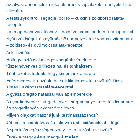
Az alvási apnoé jelei, rizikófaktorai és táplálékok, amelyeket jobb
elkerülni
A testsúlykontroll segítője: borsó – cukkinis zöldborsósaláta-
recepttel
Lenmag hajnövesztéshez – hajnövekedést serkentő receptekkel
Nyári zöldségek és gyümölcsök, amelyek tele vannak vitaminnal
– zöldség- és gyümölcssaláta-recepttel
Artritiszdiéta
Halfogyasztással az egészségünk védelmében –
fűszernövényes grillezett hal és tonhalkrém
Több okot is tudunk, hogy kimenjünk a napra
Egészségesek leszünk, ha sok lila káposztát eszünk? Diós-
almás lilakáposztasaláta-recepttel
A gyász öregítő hatással van az emberekre
A nyár kedvence: sárgadinnye – sárgadinnyés-mentás limonádé
és sárgadinnyés-gyömbéres leves
Milyen olajokat használjunk testmasszázshoz?
Jót tesz a csontoknak és tele van antioxidánsokkal – füge
A sportolás egészséges, vagy néha túlzásba visszük?
Érvek a meggy és a meggylé mellett