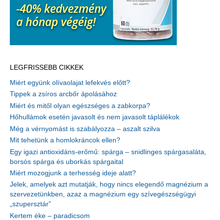
LEGFRISSEBB CIKKEK
Miért együnk olívaolajat lefekvés előtt?
Tippek a zsíros arcbőr ápolásához
Miért és mitől olyan egészséges a zabkorpa?
Hőhullámok esetén javasolt és nem javasolt táplálékok
Még a vérnyomást is szabályozza – aszalt szilva
Mit tehetünk a homlokráncok ellen?
Egy igazi antioxidáns-erőmű: spárga – snidlinges spárgasaláta,
borsós spárga és uborkás spárgaital
Miért mozogjunk a terhesség ideje alatt?
Jelek, amelyek azt mutatják, hogy nincs elegendő magnézium a
szervezetünkben, azaz a magnézium egy szívegészségügyi
„szupersztár”
Kertem éke – paradicsom