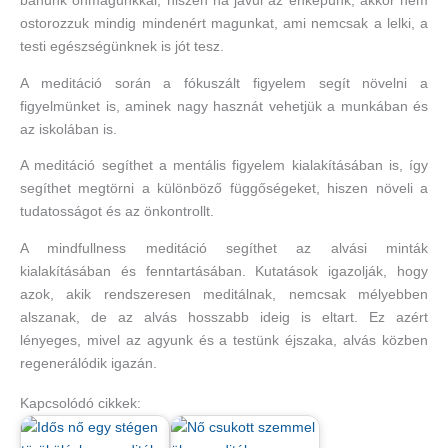
bánunk önmagunkkal, hiszen ha javul az énképünk, akkor nem
ostorozzuk mindig mindenért magunkat, ami nemcsak a lelki, a
testi egészségünknek is jót tesz.
A meditáció során a fókuszált figyelem segít növelni a
figyelmünket is, aminek nagy hasznát vehetjük a munkában és
az iskolában is.
A meditáció segíthet a mentális figyelem kialakításában is, így
segíthet megtörni a különböző függőségeket, hiszen növeli a
tudatosságot és az önkontrollt.
A mindfullness meditáció segíthet az alvási minták
kialakításában és fenntartásában. Kutatások igazolják, hogy
azok, akik rendszeresen meditálnak, nemcsak mélyebben
alszanak, de az alvás hosszabb ideig is eltart. Ez azért
lényeges, mivel az agyunk és a testünk éjszaka, alvás közben
regenerálódik igazán.
Kapcsolódó cikkek: