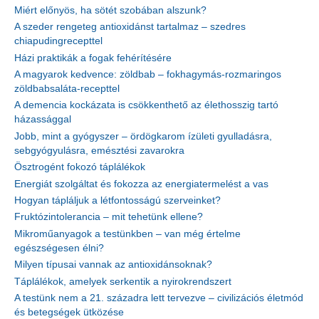
Miért előnyös, ha sötét szobában alszunk?
A szeder rengeteg antioxidánst tartalmaz – szedres
chiapudingrecepttel
Házi praktikák a fogak fehérítésére
A magyarok kedvence: zöldbab – fokhagymás-rozmaringos
zöldbabsaláta-recepttel
A demencia kockázata is csökkenthető az élethosszig tartó
házassággal
Jobb, mint a gyógyszer – ördögkarom ízületi gyulladásra,
sebgyógyulásra, emésztési zavarokra
Ösztrogént fokozó táplálékok
Energiát szolgáltat és fokozza az energiatermelést a vas
Hogyan tápláljuk a létfontosságú szerveinket?
Fruktózintolerancia – mit tehetünk ellene?
Mikroműanyagok a testünkben – van még értelme
egészségesen élni?
Milyen típusai vannak az antioxidánsoknak?
Táplálékok, amelyek serkentik a nyirokrendszert
A testünk nem a 21. századra lett tervezve – civilizációs életmód
és betegségek ütközése