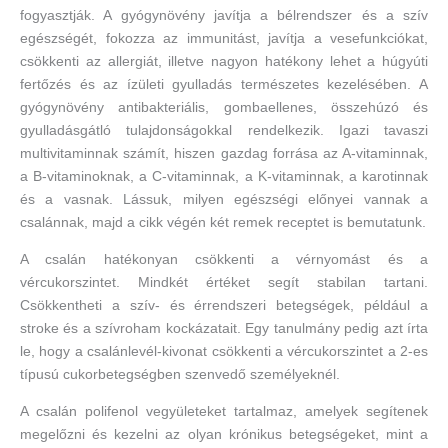
fogyasztják. A gyógynövény javítja a bélrendszer és a szív
egészségét, fokozza az immunitást, javítja a vesefunkciókat,
csökkenti az allergiát, illetve nagyon hatékony lehet a húgyúti
fertőzés és az ízületi gyulladás természetes kezelésében. A
gyógynövény antibakteriális, gombaellenes, összehúzó és
gyulladásgátló tulajdonságokkal rendelkezik. Igazi tavaszi
multivitaminnak számít, hiszen gazdag forrása az A-vitaminnak,
a B-vitaminoknak, a C-vitaminnak, a K-vitaminnak, a karotinnak
és a vasnak. Lássuk, milyen egészségi előnyei vannak a
csalánnak, majd a cikk végén két remek receptet is bemutatunk.
A csalán hatékonyan csökkenti a vérnyomást és a
vércukorszintet. Mindkét értéket segít stabilan tartani.
Csökkentheti a szív- és érrendszeri betegségek, például a
stroke és a szívroham kockázatait. Egy tanulmány pedig azt írta
le, hogy a csalánlevél-kivonat csökkenti a vércukorszintet a 2-es
típusú cukorbetegségben szenvedő személyeknél.
A csalán polifenol vegyületeket tartalmaz, amelyek segítenek
megelőzni és kezelni az olyan krónikus betegségeket, mint a