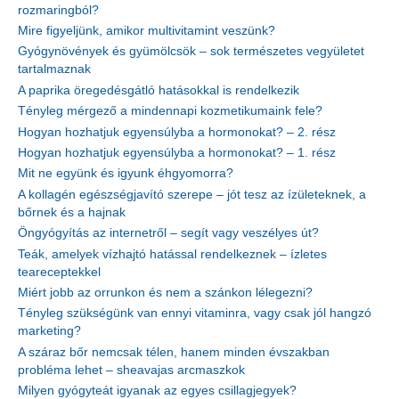
rozmaringból?
Mire figyeljünk, amikor multivitamint veszünk?
Gyógynövények és gyümölcsök – sok természetes vegyületet
tartalmaznak
A paprika öregedésgátló hatásokkal is rendelkezik
Tényleg mérgező a mindennapi kozmetikumaink fele?
Hogyan hozhatjuk egyensúlyba a hormonokat? – 2. rész
Hogyan hozhatjuk egyensúlyba a hormonokat? – 1. rész
Mit ne együnk és igyunk éhgyomorra?
A kollagén egészségjavító szerepe – jót tesz az ízületeknek, a
bőrnek és a hajnak
Öngyógyítás az internetről – segít vagy veszélyes út?
Teák, amelyek vízhajtó hatással rendelkeznek – ízletes
teareceptekkel
Miért jobb az orrunkon és nem a szánkon lélegezni?
Tényleg szükségünk van ennyi vitaminra, vagy csak jól hangzó
marketing?
A száraz bőr nemcsak télen, hanem minden évszakban
probléma lehet – sheavajas arcmaszkok
Milyen gyógyteát igyanak az egyes csillagjegyek?