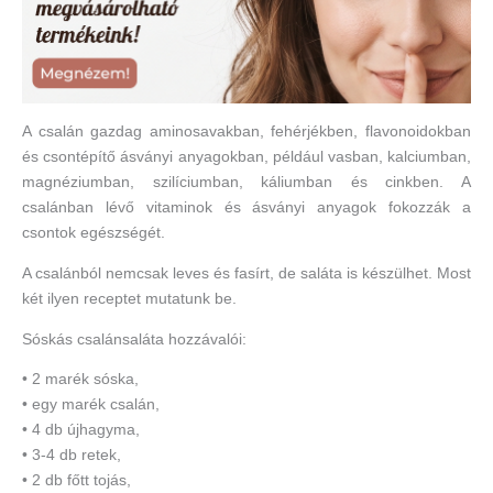
A csalán gazdag aminosavakban, fehérjékben, flavonoidokban
és csontépítő ásványi anyagokban, például vasban, kalciumban,
magnéziumban, szilíciumban, káliumban és cinkben. A
csalánban lévő vitaminok és ásványi anyagok fokozzák a
csontok egészségét.
A csalánból nemcsak leves és fasírt, de saláta is készülhet. Most
két ilyen receptet mutatunk be.
Sóskás csalánsaláta hozzávalói:
• 2 marék sóska,
• egy marék csalán,
• 4 db újhagyma,
• 3-4 db retek,
• 2 db főtt tojás,