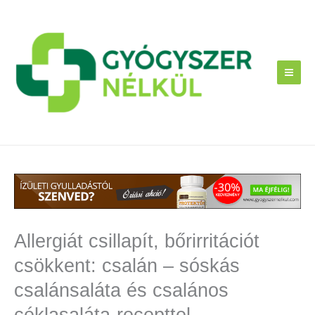
Skip
to
content
Allergiát csillapít, bőrirritációt
csökkent: csalán – sóskás
csalánsaláta és csalános
céklasaláta-recepttel