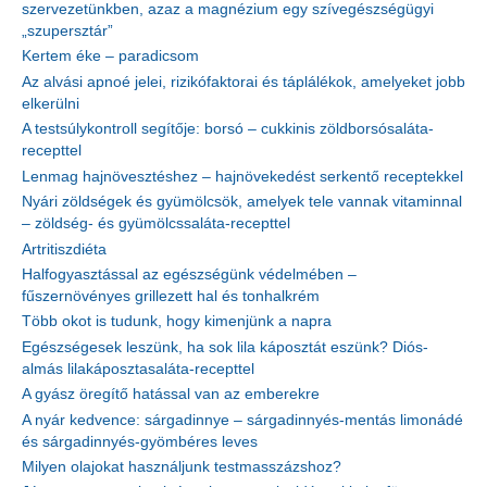
szervezetünkben, azaz a magnézium egy szívegészségügyi
„szupersztár”
Kertem éke – paradicsom
Az alvási apnoé jelei, rizikófaktorai és táplálékok, amelyeket jobb
elkerülni
A testsúlykontroll segítője: borsó – cukkinis zöldborsósaláta-
recepttel
Lenmag hajnövesztéshez – hajnövekedést serkentő receptekkel
Nyári zöldségek és gyümölcsök, amelyek tele vannak vitaminnal
– zöldség- és gyümölcssaláta-recepttel
Artritiszdiéta
Halfogyasztással az egészségünk védelmében –
fűszernövényes grillezett hal és tonhalkrém
Több okot is tudunk, hogy kimenjünk a napra
Egészségesek leszünk, ha sok lila káposztát eszünk? Diós-
almás lilakáposztasaláta-recepttel
A gyász öregítő hatással van az emberekre
A nyár kedvence: sárgadinnye – sárgadinnyés-mentás limonádé
és sárgadinnyés-gyömbéres leves
Milyen olajokat használjunk testmasszázshoz?