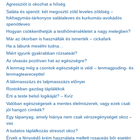
Agressziót is okozhat a hőség
Saláta és spenót: két megosztó zöld leveles zöldség –
fokhagymás-tárkonyos salátaleves és kurkumás-avokádós
spenótleves
Hogyan csökkenthetjük a testhőmérsékletet a nagy melegben?
Már az ókorban is használták és ismerték – cickafark
Ha a lábunk mesélni tudna…
Miért igyunk gyakrabban rózsateát?
Az olvasás pozitívan hat az egészségre?
A lenmag még a csontok egészségét is védi – lenmagpuding- és
lenmagtearecepttel
A lábmasszázs és talpmasszázs előnyei
Rostokban gazdag táplálékok
Érti a teste belső logikáját? – Kvíz
Valóban egészségesek a mentes élelmiszerek, vagy ezek csak
jól hangzó címkék?
Egy tápanyag, amely hiánya nem csak vérszegénységet okoz –
vas
A tudatos táplálkozás stresszt okoz?
Érvek a fényvédő krém használata mellett rosaceás bőr esetén