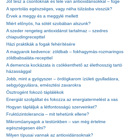
Jót tesz a csontoknak és tele van antioxidánsokkal – füge
A sportolás egészséges, vagy néha túlzásba visszük?
Érvek a meggy és a meggylé mellett
Miért előnyös, ha sötét szobában alszunk?
A szeder rengeteg antioxidánst tartalmaz – szedres
chiapudingrecepttel
Házi praktikák a fogak fehérítésére
A magyarok kedvence: zöldbab – fokhagymás-rozmaringos
zöldbabsaláta-recepttel
A demencia kockázata is csökkenthető az élethosszig tartó
házassággal
Jobb, mint a gyógyszer – ördögkarom ízületi gyulladásra,
sebgyógyulásra, emésztési zavarokra
Ösztrogént fokozó táplálékok
Energiát szolgáltat és fokozza az energiatermelést a vas
Hogyan tápláljuk a létfontosságú szerveinket?
Fruktózintolerancia – mit tehetünk ellene?
Mikroműanyagok a testünkben – van még értelme
egészségesen élni?
Milyen típusai vannak az antioxidánsoknak?