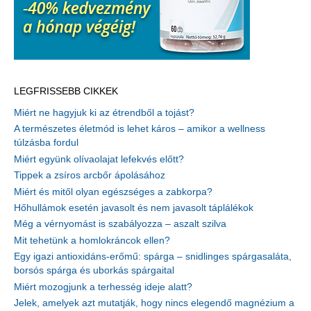
LEGFRISSEBB CIKKEK
Miért ne hagyjuk ki az étrendből a tojást?
A természetes életmód is lehet káros – amikor a wellness
túlzásba fordul
Miért együnk olívaolajat lefekvés előtt?
Tippek a zsíros arcbőr ápolásához
Miért és mitől olyan egészséges a zabkorpa?
Hőhullámok esetén javasolt és nem javasolt táplálékok
Még a vérnyomást is szabályozza – aszalt szilva
Mit tehetünk a homlokráncok ellen?
Egy igazi antioxidáns-erőmű: spárga – snidlinges spárgasaláta,
borsós spárga és uborkás spárgaital
Miért mozogjunk a terhesség ideje alatt?
Jelek, amelyek azt mutatják, hogy nincs elegendő magnézium a