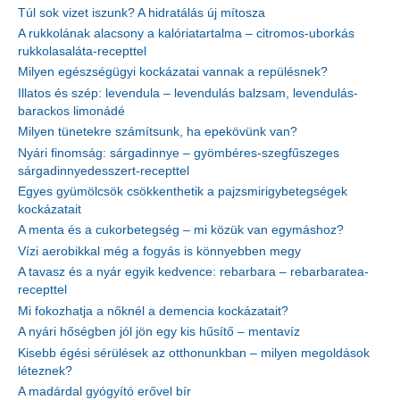
Túl sok vizet iszunk? A hidratálás új mítosza
A rukkolának alacsony a kalóriatartalma – citromos-uborkás
rukkolasaláta-recepttel
Milyen egészségügyi kockázatai vannak a repülésnek?
Illatos és szép: levendula – levendulás balzsam, levendulás-
barackos limonádé
Milyen tünetekre számítsunk, ha epekövünk van?
Nyári finomság: sárgadinnye – gyömbéres-szegfűszeges
sárgadinnyedesszert-recepttel
Egyes gyümölcsök csökkenthetik a pajzsmirigybetegségek
kockázatait
A menta és a cukorbetegség – mi közük van egymáshoz?
Vízi aerobikkal még a fogyás is könnyebben megy
A tavasz és a nyár egyik kedvence: rebarbara – rebarbaratea-
recepttel
Mi fokozhatja a nőknél a demencia kockázatait?
A nyári hőségben jól jön egy kis hűsítő – mentavíz
Kisebb égési sérülések az otthonunkban – milyen megoldások
léteznek?
A madárdal gyógyító erővel bír