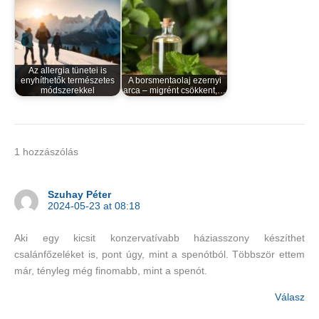
Az allergia tünetei is
enyhíthetők természetes
A borsmentaolaj ezernyi
módszerekkel
arca – migrént csökkent,…
1 hozzászólás
Szuhay Péter
2024-05-23 at 08:18
Aki egy kicsit konzervatívabb háziasszony készíthet
csalánfőzeléket is, pont úgy, mint a spenótból. Többször ettem
már, tényleg még finomabb, mint a spenót.
Válasz