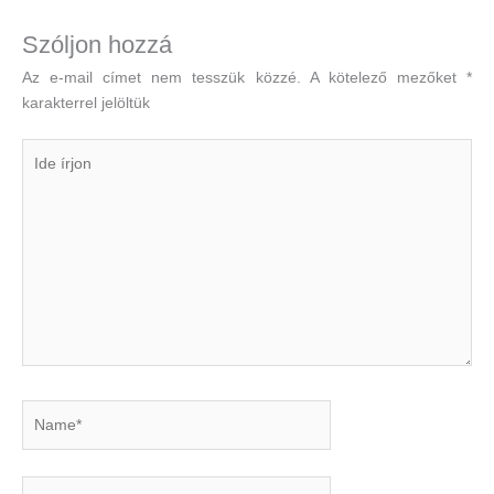
Szóljon hozzá
Az e-mail címet nem tesszük közzé.
A kötelező mezőket
*
karakterrel jelöltük
Ide
írjon
Name*
Email*