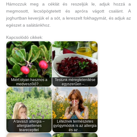
Hámozzuk meg a céklát és reszeljük le, adjuk hozzá a
megmosott, lecsöpögtetett és apróra vágott csalánt. A
joghurtban keverjük el a sót, a lereszelt fokhagymát, és adjuk az
egészet a salátánkhoz.
Kapcsolódó cikkek:
Miért olyan hasznos a
Testünk méregtelenítése
medveszőlő?…
egyszerűen –…
A tavaszi allergia –
Léteznek természetes
allergiaellenes
gyógymódok is az allergia
tearecepttel
és az…