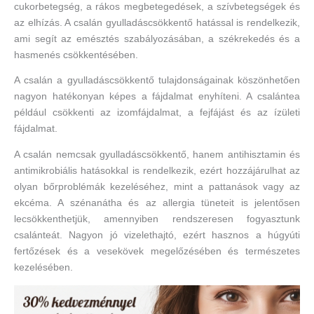
cukorbetegség, a rákos megbetegedések, a szívbetegségek és
az elhízás. A csalán gyulladáscsökkentő hatással is rendelkezik,
ami segít az emésztés szabályozásában, a székrekedés és a
hasmenés csökkentésében.
A csalán a gyulladáscsökkentő tulajdonságainak köszönhetően
nagyon hatékonyan képes a fájdalmat enyhíteni. A csalántea
például csökkenti az izomfájdalmat, a fejfájást és az ízületi
fájdalmat.
A csalán nemcsak gyulladáscsökkentő, hanem antihisztamin és
antimikrobiális hatásokkal is rendelkezik, ezért hozzájárulhat az
olyan bőrproblémák kezeléséhez, mint a pattanások vagy az
ekcéma. A szénanátha és az allergia tüneteit is jelentősen
lecsökkenthetjük, amennyiben rendszeresen fogyasztunk
csalánteát. Nagyon jó vizelethajtó, ezért hasznos a húgyúti
fertőzések és a vesekövek megelőzésében és természetes
kezelésében.