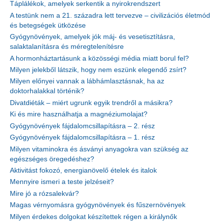
Táplálékok, amelyek serkentik a nyirokrendszert
A testünk nem a 21. századra lett tervezve – civilizációs életmód
és betegségek ütközése
Gyógynövények, amelyek jók máj- és vesetisztításra,
salaktalanításra és méregtelenítésre
A hormonháztartásunk a közösségi média miatt borul fel?
Milyen jelekből látszik, hogy nem eszünk elegendő zsírt?
Milyen előnyei vannak a lábhámlasztásnak, ha az
doktorhalakkal történik?
Divatdiéták – miért ugrunk egyik trendről a másikra?
Ki és mire használhatja a magnéziumolajat?
Gyógynövények fájdalomcsillapításra – 2. rész
Gyógynövények fájdalomcsillapításra – 1. rész
Milyen vitaminokra és ásványi anyagokra van szükség az
egészséges öregedéshez?
Aktivitást fokozó, energianövelő ételek és italok
Mennyire ismeri a teste jelzéseit?
Mire jó a rózsalekvár?
Magas vérnyomásra gyógynövények és fűszernövények
Milyen érdekes dolgokat készítettek régen a királynők