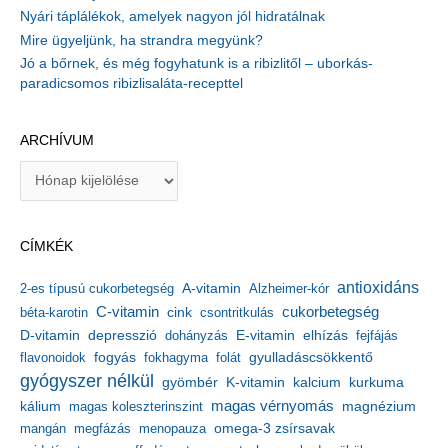
Nyári táplálékok, amelyek nagyon jól hidratálnak
Mire ügyeljünk, ha strandra megyünk?
Jó a bőrnek, és még fogyhatunk is a ribizlitől – uborkás-
paradicsomos ribizlisaláta-recepttel
ARCHÍVUM
A
r
c
h
CÍMKÉK
í
v
antioxidáns
A-vitamin
2-es típusú cukorbetegség
Alzheimer-kór
u
m
C-vitamin
cukorbetegség
béta-karotin
cink
csontritkulás
depresszió
E-vitamin
D-vitamin
dohányzás
elhízás
fejfájás
gyulladáscsökkentő
flavonoidok
fogyás
fokhagyma
folát
gyógyszer nélkül
kalcium
gyömbér
K-vitamin
kurkuma
kálium
magas vérnyomás
magnézium
magas koleszterinszint
mangán
megfázás
menopauza
omega-3 zsírsavak