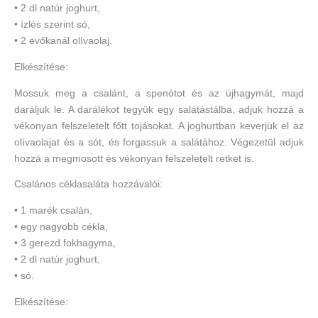
• 2 dl natúr joghurt,
• ízlés szerint só,
• 2 evőkanál olívaolaj.
Elkészítése:
Mossuk meg a csalánt, a spenótot és az újhagymát, majd
daráljuk le. A darálékot tegyük egy salátástálba, adjuk hozzá a
vékonyan felszeletelt főtt tojásokat. A joghurtban keverjük el az
olívaolajat és a sót, és forgassuk a salátához. Végezetül adjuk
hozzá a megmosott és vékonyan felszeletelt retket is.
Csalános céklasaláta hozzávalói:
• 1 marék csalán,
• egy nagyobb cékla,
• 3 gerezd fokhagyma,
• 2 dl natúr joghurt,
• só.
Elkészítése: