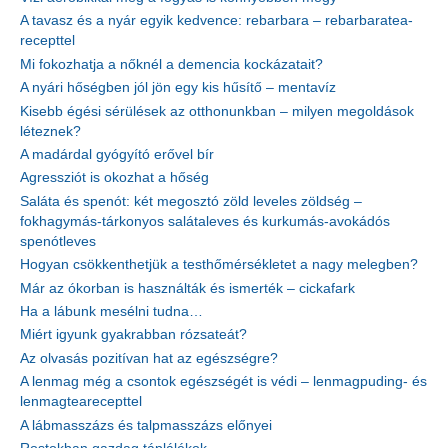
A tavasz és a nyár egyik kedvence: rebarbara – rebarbaratea-
recepttel
Mi fokozhatja a nőknél a demencia kockázatait?
A nyári hőségben jól jön egy kis hűsítő – mentavíz
Kisebb égési sérülések az otthonunkban – milyen megoldások
léteznek?
A madárdal gyógyító erővel bír
Agressziót is okozhat a hőség
Saláta és spenót: két megosztó zöld leveles zöldség –
fokhagymás-tárkonyos salátaleves és kurkumás-avokádós
spenótleves
Hogyan csökkenthetjük a testhőmérsékletet a nagy melegben?
Már az ókorban is használták és ismerték – cickafark
Ha a lábunk mesélni tudna…
Miért igyunk gyakrabban rózsateát?
Az olvasás pozitívan hat az egészségre?
A lenmag még a csontok egészségét is védi – lenmagpuding- és
lenmagtearecepttel
A lábmasszázs és talpmasszázs előnyei