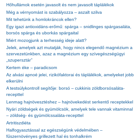
Hőhullámok esetén javasolt és nem javasolt táplálékok
Még a vérnyomást is szabályozza – aszalt szilva
Mit tehetünk a homlokráncok ellen?
Egy igazi antioxidáns-erőmű: spárga – snidlinges spárgasaláta,
borsós spárga és uborkás spárgaital
Miért mozogjunk a terhesség ideje alatt?
Jelek, amelyek azt mutatják, hogy nincs elegendő magnézium a
szervezetünkben, azaz a magnézium egy szívegészségügyi
„szupersztár”
Kertem éke – paradicsom
Az alvási apnoé jelei, rizikófaktorai és táplálékok, amelyeket jobb
elkerülni
A testsúlykontroll segítője: borsó – cukkinis zöldborsósaláta-
recepttel
Lenmag hajnövesztéshez – hajnövekedést serkentő receptekkel
Nyári zöldségek és gyümölcsök, amelyek tele vannak vitaminnal
– zöldség- és gyümölcssaláta-recepttel
Artritiszdiéta
Halfogyasztással az egészségünk védelmében –
fűszernövényes grillezett hal és tonhalkrém