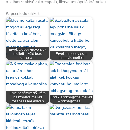
a felhasználásával arcápoló, illetve testápoló krémeket.
Kapcsolódó cikkek:
Érvek a gyógynövények
mellett – zöld teás
Érvek a meggy és a
sajttorta…
meggylé mellett
Érvek a fényvédő krém
használata mellett
Érvek a fokhagyma mellett
rosaceás bőr esetén
– fokhagymás…