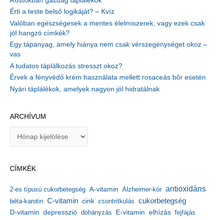
Rostokban gazdag táplálékok
Érti a teste belső logikáját? – Kvíz
Valóban egészségesek a mentes élelmiszerek, vagy ezek csak
jól hangzó címkék?
Egy tápanyag, amely hiánya nem csak vérszegénységet okoz –
vas
A tudatos táplálkozás stresszt okoz?
Érvek a fényvédő krém használata mellett rosaceás bőr esetén
Nyári táplálékok, amelyek nagyon jól hidratálnak
ARCHÍVUM
A
r
c
h
CÍMKÉK
í
v
antioxidáns
A-vitamin
2-es típusú cukorbetegség
Alzheimer-kór
u
m
C-vitamin
cukorbetegség
béta-karotin
cink
csontritkulás
depresszió
E-vitamin
D-vitamin
dohányzás
elhízás
fejfájás