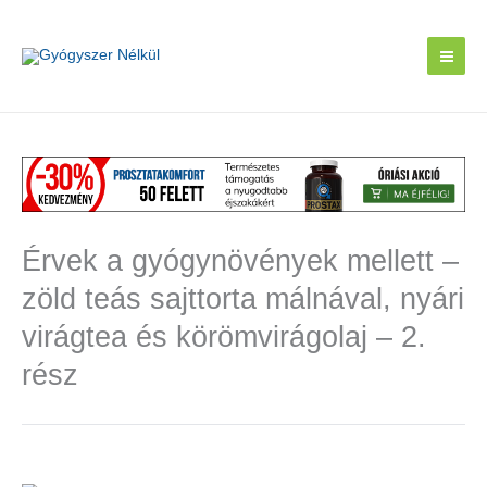
Skip
to
content
Érvek a gyógynövények mellett –
zöld teás sajttorta málnával, nyári
virágtea és körömvirágolaj – 2.
rész