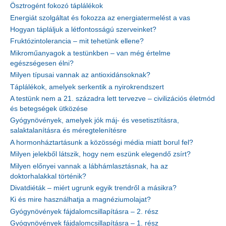
Ösztrogént fokozó táplálékok
Energiát szolgáltat és fokozza az energiatermelést a vas
Hogyan tápláljuk a létfontosságú szerveinket?
Fruktózintolerancia – mit tehetünk ellene?
Mikroműanyagok a testünkben – van még értelme
egészségesen élni?
Milyen típusai vannak az antioxidánsoknak?
Táplálékok, amelyek serkentik a nyirokrendszert
A testünk nem a 21. századra lett tervezve – civilizációs életmód
és betegségek ütközése
Gyógynövények, amelyek jók máj- és vesetisztításra,
salaktalanításra és méregtelenítésre
A hormonháztartásunk a közösségi média miatt borul fel?
Milyen jelekből látszik, hogy nem eszünk elegendő zsírt?
Milyen előnyei vannak a lábhámlasztásnak, ha az
doktorhalakkal történik?
Divatdiéták – miért ugrunk egyik trendről a másikra?
Ki és mire használhatja a magnéziumolajat?
Gyógynövények fájdalomcsillapításra – 2. rész
Gyógynövények fájdalomcsillapításra – 1. rész