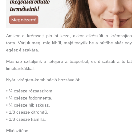
Amikor a krémsajt pirulni kezd, akkor elkészült a krémsajtos
torta. Várjuk meg, míg kihűl, majd tegyük be a hűtőbe akár egy
egész éjszakára.
Másnap szitáljunk a tetejére a teaporból, és díszítsük a tortát
limekarikákkal.
Nyári virágtea-kombináció hozzávalói:
• ¼ csésze rózsaszirom,
• ¼ csésze fodormenta,
• ¼ csésze hibiszkusz,
• 1/8 csésze citromfű,
• 1/8 csésze kamilla.
Elkészítése: