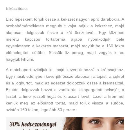
Elkészítése:
Első lépésként törjük össze a kekszet nagyon apró darabokra. A
szobahőmérsékleten megpuhult vajat adjuk a kekszhez, majd
alaposan dolgozzuk össze a két összetevőt. Egy közepes
méretű kapcsos tortaforma aljába nyomkodjuk bele
egyenletesen a kekszes masszát, majd tegyük be a 160 fokra
előmelegített sütőbe. Süssük tíz percig, majd vegyük ki és
hagyjuk kihűlni.
A matchaport szitáljuk le, majd keverjük hozzá a krémsajthoz.
Egy másik edényben keverjük össze alaposan a tojást, a cukrot
és a joghurtot, majd az egészet dolgozzuk össze a krémsajttal.
Ezután dolgozzuk hozzá a vaníliarúd kikapargatott belsejét, a
lisztet, a lime reszelt héját és kifacsart levét. Ezzel a krémmel
kenjük meg az elősütött tortát, majd toljuk vissza a sütőbe,
szintén 160 fokon, legalább 50 percre.