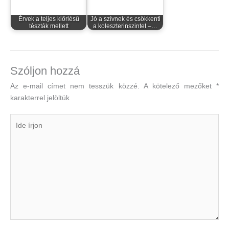
Érvek a teljes kiőrlésű
Jó a szívnek és csökkenti
tészták mellett
a koleszterinszintet –…
Szóljon hozzá
Az e-mail címet nem tesszük közzé.
A kötelező mezőket
*
karakterrel jelöltük
Ide
írjon