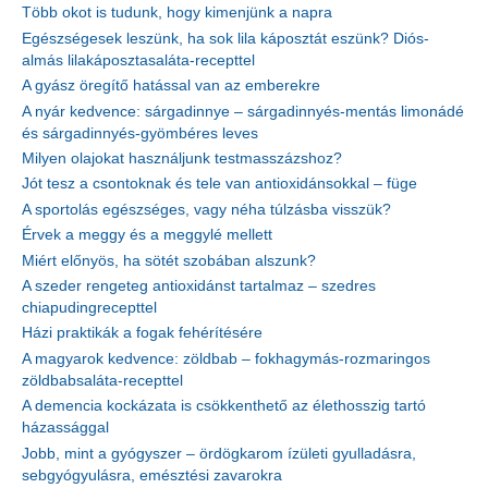
Több okot is tudunk, hogy kimenjünk a napra
Egészségesek leszünk, ha sok lila káposztát eszünk? Diós-
almás lilakáposztasaláta-recepttel
A gyász öregítő hatással van az emberekre
A nyár kedvence: sárgadinnye – sárgadinnyés-mentás limonádé
és sárgadinnyés-gyömbéres leves
Milyen olajokat használjunk testmasszázshoz?
Jót tesz a csontoknak és tele van antioxidánsokkal – füge
A sportolás egészséges, vagy néha túlzásba visszük?
Érvek a meggy és a meggylé mellett
Miért előnyös, ha sötét szobában alszunk?
A szeder rengeteg antioxidánst tartalmaz – szedres
chiapudingrecepttel
Házi praktikák a fogak fehérítésére
A magyarok kedvence: zöldbab – fokhagymás-rozmaringos
zöldbabsaláta-recepttel
A demencia kockázata is csökkenthető az élethosszig tartó
házassággal
Jobb, mint a gyógyszer – ördögkarom ízületi gyulladásra,
sebgyógyulásra, emésztési zavarokra