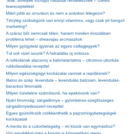
Teák, amelyek vízhajtó hatással rendelkeznek – ízletes
teareceptekkel
Miért jobb az orrunkon és nem a szánkon lélegezni?
Tényleg szükségünk van ennyi vitaminra, vagy csak jól hangzó
marketing?
A száraz bőr nemcsak télen, hanem minden évszakban
probléma lehet – sheavajas arcmaszkok
Milyen gyógyteát igyanak az egyes csillagjegyek?
Túl sok vizet iszunk? A hidratálás új mítosza
A rukkolának alacsony a kalóriatartalma – citromos-uborkás
rukkolasaláta-recepttel
Milyen egészségügyi kockázatai vannak a repülésnek?
Illatos és szép: levendula – levendulás balzsam, levendulás-
barackos limonádé
Milyen tünetekre számítsunk, ha epekövünk van?
Nyári finomság: sárgadinnye – gyömbéres-szegfűszeges
sárgadinnyedesszert-recepttel
Egyes gyümölcsök csökkenthetik a pajzsmirigybetegségek
kockázatait
A menta és a cukorbetegség – mi közük van egymáshoz?
Vízi aerobikkal még a fogyás is könnyebben megy