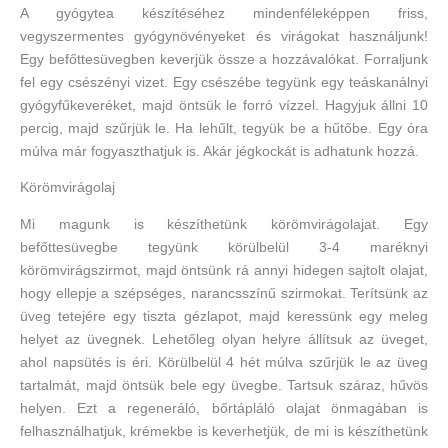
A gyógytea készítéséhez mindenféleképpen friss,
vegyszermentes gyógynövényeket és virágokat használjunk!
Egy befőttesüvegben keverjük össze a hozzávalókat. Forraljunk
fel egy csészényi vizet. Egy csészébe tegyünk egy teáskanálnyi
gyógyfűkeveréket, majd öntsük le forró vízzel. Hagyjuk állni 10
percig, majd szűrjük le. Ha lehűlt, tegyük be a hűtőbe. Egy óra
múlva már fogyaszthatjuk is. Akár jégkockát is adhatunk hozzá.
Körömvirágolaj
Mi magunk is készíthetünk körömvirágolajat. Egy
befőttesüvegbe tegyünk körülbelül 3-4 maréknyi
körömvirágszirmot, majd öntsünk rá annyi hidegen sajtolt olajat,
hogy ellepje a szépséges, narancsszínű szirmokat. Terítsünk az
üveg tetejére egy tiszta gézlapot, majd keressünk egy meleg
helyet az üvegnek. Lehetőleg olyan helyre állítsuk az üveget,
ahol napsütés is éri. Körülbelül 4 hét múlva szűrjük le az üveg
tartalmát, majd öntsük bele egy üvegbe. Tartsuk száraz, hűvös
helyen. Ezt a regeneráló, bőrtápláló olajat önmagában is
felhasználhatjuk, krémekbe is keverhetjük, de mi is készíthetünk