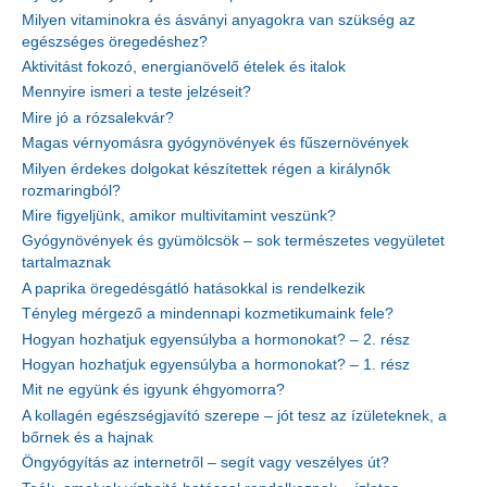
Milyen vitaminokra és ásványi anyagokra van szükség az
egészséges öregedéshez?
Aktivitást fokozó, energianövelő ételek és italok
Mennyire ismeri a teste jelzéseit?
Mire jó a rózsalekvár?
Magas vérnyomásra gyógynövények és fűszernövények
Milyen érdekes dolgokat készítettek régen a királynők
rozmaringból?
Mire figyeljünk, amikor multivitamint veszünk?
Gyógynövények és gyümölcsök – sok természetes vegyületet
tartalmaznak
A paprika öregedésgátló hatásokkal is rendelkezik
Tényleg mérgező a mindennapi kozmetikumaink fele?
Hogyan hozhatjuk egyensúlyba a hormonokat? – 2. rész
Hogyan hozhatjuk egyensúlyba a hormonokat? – 1. rész
Mit ne együnk és igyunk éhgyomorra?
A kollagén egészségjavító szerepe – jót tesz az ízületeknek, a
bőrnek és a hajnak
Öngyógyítás az internetről – segít vagy veszélyes út?