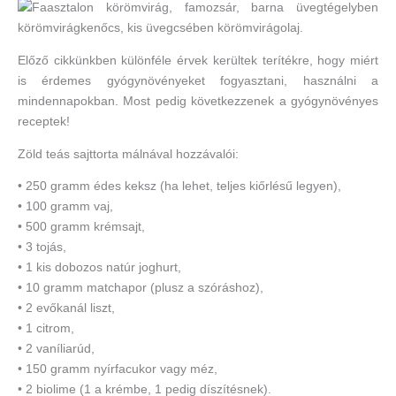
Előző cikkünkben különféle érvek kerültek terítékre, hogy miért
is érdemes gyógynövényeket fogyasztani, használni a
mindennapokban. Most pedig következzenek a gyógynövényes
receptek!
Zöld teás sajttorta málnával hozzávalói:
• 250 gramm édes keksz (ha lehet, teljes kiőrlésű legyen),
• 100 gramm vaj,
• 500 gramm krémsajt,
• 3 tojás,
• 1 kis dobozos natúr joghurt,
• 10 gramm matchapor (plusz a szóráshoz),
• 2 evőkanál liszt,
• 1 citrom,
• 2 vaníliarúd,
• 150 gramm nyírfacukor vagy méz,
• 2 biolime (1 a krémbe, 1 pedig díszítésnek).