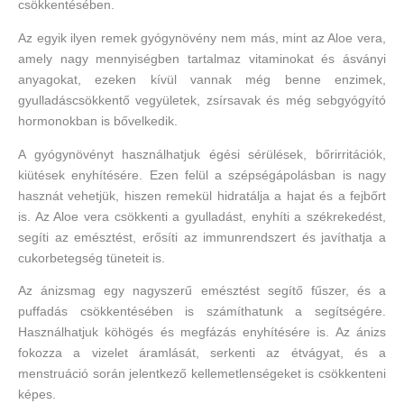
csökkentésében.
Az egyik ilyen remek gyógynövény nem más, mint az Aloe vera,
amely nagy mennyiségben tartalmaz vitaminokat és ásványi
anyagokat, ezeken kívül vannak még benne enzimek,
gyulladáscsökkentő vegyületek, zsírsavak és még sebgyógyító
hormonokban is bővelkedik.
A gyógynövényt használhatjuk égési sérülések, bőrirritációk,
kiütések enyhítésére. Ezen felül a szépségápolásban is nagy
hasznát vehetjük, hiszen remekül hidratálja a hajat és a fejbőrt
is. Az Aloe vera csökkenti a gyulladást, enyhíti a székrekedést,
segíti az emésztést, erősíti az immunrendszert és javíthatja a
cukorbetegség tüneteit is.
Az ánizsmag egy nagyszerű emésztést segítő fűszer, és a
puffadás csökkentésében is számíthatunk a segítségére.
Használhatjuk köhögés és megfázás enyhítésére is. Az ánizs
fokozza a vizelet áramlását, serkenti az étvágyat, és a
menstruáció során jelentkező kellemetlenségeket is csökkenteni
képes.