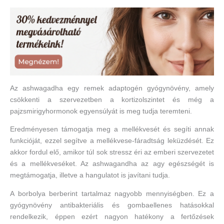
Az ashwagadha egy remek adaptogén gyógynövény, amely
csökkenti a szervezetben a kortizolszintet és még a
pajzsmirigyhormonok egyensúlyát is meg tudja teremteni.
Eredményesen támogatja meg a mellékvesét és segíti annak
funkcióját, ezzel segítve a mellékvese-fáradtság leküzdését. Ez
akkor fordul elő, amikor túl sok stressz éri az emberi szervezetet
és a mellékveséket. Az ashwagandha az agy egészségét is
megtámogatja, illetve a hangulatot is javítani tudja.
A borbolya berberint tartalmaz nagyobb mennyiségben. Ez a
gyógynövény antibakteriális és gombaellenes hatásokkal
rendelkezik, éppen ezért nagyon hatékony a fertőzések