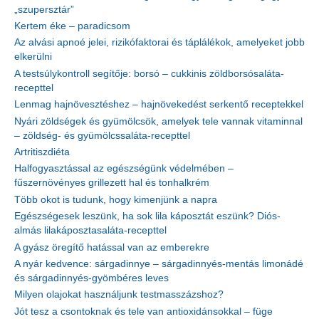
„szupersztár”
Kertem éke – paradicsom
Az alvási apnoé jelei, rizikófaktorai és táplálékok, amelyeket jobb
elkerülni
A testsúlykontroll segítője: borsó – cukkinis zöldborsósaláta-
recepttel
Lenmag hajnövesztéshez – hajnövekedést serkentő receptekkel
Nyári zöldségek és gyümölcsök, amelyek tele vannak vitaminnal
– zöldség- és gyümölcssaláta-recepttel
Artritiszdiéta
Halfogyasztással az egészségünk védelmében –
fűszernövényes grillezett hal és tonhalkrém
Több okot is tudunk, hogy kimenjünk a napra
Egészségesek leszünk, ha sok lila káposztát eszünk? Diós-
almás lilakáposztasaláta-recepttel
A gyász öregítő hatással van az emberekre
A nyár kedvence: sárgadinnye – sárgadinnyés-mentás limonádé
és sárgadinnyés-gyömbéres leves
Milyen olajokat használjunk testmasszázshoz?
Jót tesz a csontoknak és tele van antioxidánsokkal – füge