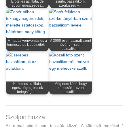
Erőteljes az illata, de
zsurló, bazsalikom,
nagyon egészséges:…
szegfűszeg –…
A magas vérnyomás és a
A 3000 éve használt szent
természetes kiegészítők –
növény – szent
…
bazsalikom
Kellemes az illata,
Még nem késő, hogy
egészséges, és sok
elültessük – szent
betegséget…
bazsalikom
Szóljon hozzá
Az e-mail címet nem tesszük közzé.
A kötelező mezőket
*