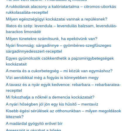
A rukkolának alacsony a kalóriatartalma – citromos-uborkás
rukkolasaláta-recepttel
Milyen egészségügyi kockázatai vannak a repülésnek?
Illatos és szép: levendula – levendulás balzsam, levendulás-
barackos limonádé
Milyen tünetekre számítsunk, ha epekövünk van?
Nyári finomság: sárgadinnye – gyömbéres-szegfűszeges
sárgadinnyedesszert-recepttel
Egyes gyümölcsök csökkenthetik a pajzsmirigybetegségek
kockázatait
A menta és a cukorbetegség – mi közük van egymáshoz?
Vízi aerobikkal még a fogyás is könnyebben megy
A tavasz és a nyár egyik kedvence: rebarbara – rebarbaratea-
recepttel
Mi fokozhatja a nőknél a demencia kockázatait?
A nyári hőségben jól jön egy kis hűsítő – mentavíz
Kisebb égési sérülések az otthonunkban – milyen megoldások
léteznek?
A madárdal gyógyító erővel bír
Agressziót is okozhat a hőség