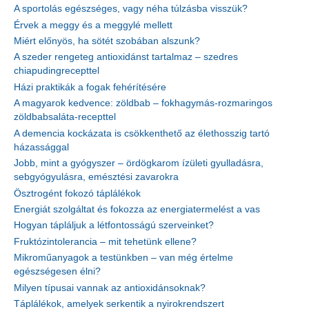
A sportolás egészséges, vagy néha túlzásba visszük?
Érvek a meggy és a meggylé mellett
Miért előnyös, ha sötét szobában alszunk?
A szeder rengeteg antioxidánst tartalmaz – szedres
chiapudingrecepttel
Házi praktikák a fogak fehérítésére
A magyarok kedvence: zöldbab – fokhagymás-rozmaringos
zöldbabsaláta-recepttel
A demencia kockázata is csökkenthető az élethosszig tartó
házassággal
Jobb, mint a gyógyszer – ördögkarom ízületi gyulladásra,
sebgyógyulásra, emésztési zavarokra
Ösztrogént fokozó táplálékok
Energiát szolgáltat és fokozza az energiatermelést a vas
Hogyan tápláljuk a létfontosságú szerveinket?
Fruktózintolerancia – mit tehetünk ellene?
Mikroműanyagok a testünkben – van még értelme
egészségesen élni?
Milyen típusai vannak az antioxidánsoknak?
Táplálékok, amelyek serkentik a nyirokrendszert