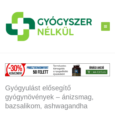
Skip
to
content
Gyógyulást elősegítő
gyógynövények – ánizsmag,
bazsalikom, ashwagandha