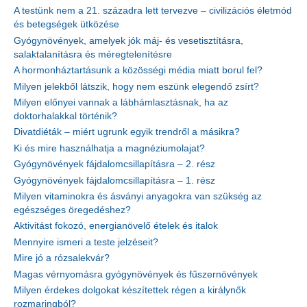
A testünk nem a 21. századra lett tervezve – civilizációs életmód
és betegségek ütközése
Gyógynövények, amelyek jók máj- és vesetisztításra,
salaktalanításra és méregtelenítésre
A hormonháztartásunk a közösségi média miatt borul fel?
Milyen jelekből látszik, hogy nem eszünk elegendő zsírt?
Milyen előnyei vannak a lábhámlasztásnak, ha az
doktorhalakkal történik?
Divatdiéták – miért ugrunk egyik trendről a másikra?
Ki és mire használhatja a magnéziumolajat?
Gyógynövények fájdalomcsillapításra – 2. rész
Gyógynövények fájdalomcsillapításra – 1. rész
Milyen vitaminokra és ásványi anyagokra van szükség az
egészséges öregedéshez?
Aktivitást fokozó, energianövelő ételek és italok
Mennyire ismeri a teste jelzéseit?
Mire jó a rózsalekvár?
Magas vérnyomásra gyógynövények és fűszernövények
Milyen érdekes dolgokat készítettek régen a királynők
rozmaringból?