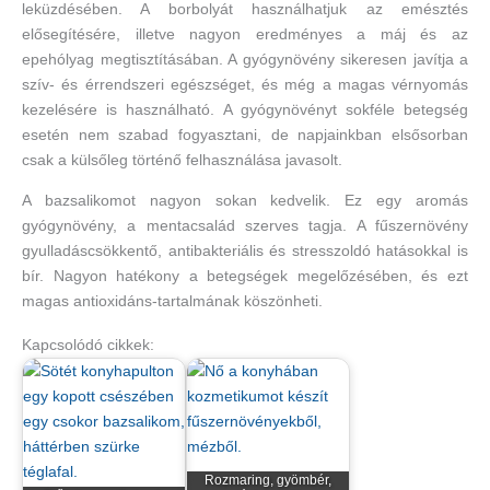
leküzdésében. A borbolyát használhatjuk az emésztés
elősegítésére, illetve nagyon eredményes a máj és az
epehólyag megtisztításában. A gyógynövény sikeresen javítja a
szív- és érrendszeri egészséget, és még a magas vérnyomás
kezelésére is használható. A gyógynövényt sokféle betegség
esetén nem szabad fogyasztani, de napjainkban elsősorban
csak a külsőleg történő felhasználása javasolt.
A bazsalikomot nagyon sokan kedvelik. Ez egy aromás
gyógynövény, a mentacsalád szerves tagja. A fűszernövény
gyulladáscsökkentő, antibakteriális és stresszoldó hatásokkal is
bír. Nagyon hatékony a betegségek megelőzésében, és ezt
magas antioxidáns-tartalmának köszönheti.
Kapcsolódó cikkek:
Rozmaring, gyömbér,