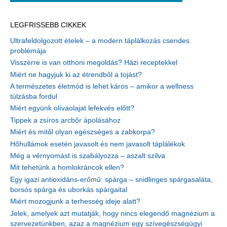
LEGFRISSEBB CIKKEK
Ultrafeldolgozott ételek – a modern táplálkozás csendes
problémája
Visszérre is van otthoni megoldás? Házi receptekkel
Miért ne hagyjuk ki az étrendből a tojást?
A természetes életmód is lehet káros – amikor a wellness
túlzásba fordul
Miért együnk olívaolajat lefekvés előtt?
Tippek a zsíros arcbőr ápolásához
Miért és mitől olyan egészséges a zabkorpa?
Hőhullámok esetén javasolt és nem javasolt táplálékok
Még a vérnyomást is szabályozza – aszalt szilva
Mit tehetünk a homlokráncok ellen?
Egy igazi antioxidáns-erőmű: spárga – snidlinges spárgasaláta,
borsós spárga és uborkás spárgaital
Miért mozogjunk a terhesség ideje alatt?
Jelek, amelyek azt mutatják, hogy nincs elegendő magnézium a
szervezetünkben, azaz a magnézium egy szívegészségügyi