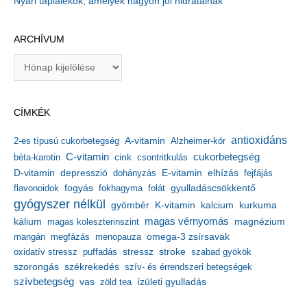
Nyári táplálékok, amelyek nagyon jól hidratálnak
ARCHÍVUM
A
r
c
h
CÍMKÉK
í
v
antioxidáns
A-vitamin
2-es típusú cukorbetegség
Alzheimer-kór
u
m
C-vitamin
cukorbetegség
béta-karotin
cink
csontritkulás
depresszió
E-vitamin
D-vitamin
dohányzás
elhízás
fejfájás
gyulladáscsökkentő
flavonoidok
fogyás
fokhagyma
folát
gyógyszer nélkül
kalcium
gyömbér
K-vitamin
kurkuma
kálium
magas vérnyomás
magnézium
magas koleszterinszint
mangán
megfázás
menopauza
omega-3 zsírsavak
stressz
stroke
oxidatív stressz
puffadás
szabad gyökök
szorongás
székrekedés
szív- és érrendszeri betegségek
szívbetegség
ízületi gyulladás
vas
zöld tea