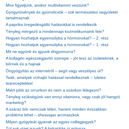
Mire figyeljünk, amikor multivitamint veszünk?
Gyógynövények és gyümölcsök – sok természetes vegyületet
tartalmaznak
A paprika öregedésgátló hatásokkal is rendelkezik
Tényleg mérgező a mindennapi kozmetikumaink fele?
Hogyan hozhatjuk egyensúlyba a hormonokat? – 2. rész
Hogyan hozhatjuk egyensúlyba a hormonokat? – 1. rész
Mit ne együnk és igyunk éhgyomorra?
A kollagén egészségjavító szerepe – jót tesz az ízületeknek, a
bőrnek és a hajnak
Öngyógyítás az internetről – segít vagy veszélyes út?
Teák, amelyek vízhajtó hatással rendelkeznek – ízletes
teareceptekkel
Miért jobb az orrunkon és nem a szánkon lélegezni?
Tényleg szükségünk van ennyi vitaminra, vagy csak jól hangzó
marketing?
A száraz bőr nemcsak télen, hanem minden évszakban
probléma lehet – sheavajas arcmaszkok
Milyen gyógyteát igyanak az egyes csillagjegyek?
Túl sok vizet iszunk? A hidratálás új mítosza