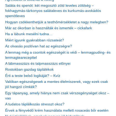
Saláta és spenót: két megosztó zöld leveles zöldség –
fokhagymás-tárkonyos salátaleves és kurkumás-avokádós
spenótleves
Hogyan csökkenthetjük a testhőmérsékletet a nagy melegben?
Már az ókorban is használták és ismerték – cickafark
Ha a lábunk mesélni tudna…
Miért igyunk gyakrabban rózsateát?
Az olvasás pozitívan hat az egészségre?
A lenmag még a csontok egészségét is védi – lenmagpuding- és
lenmagtearecepttel
A lábmasszázs és talpmasszázs előnyei
Rostokban gazdag táplálékok
Érti a teste belső logikáját? – Kvíz
Valóban egészségesek a mentes élelmiszerek, vagy ezek csak
jól hangzó címkék?
Egy tápanyag, amely hiánya nem csak vérszegénységet okoz –
vas
A tudatos táplálkozás stresszt okoz?
Érvek a fényvédő krém használata mellett rosaceás bőr esetén