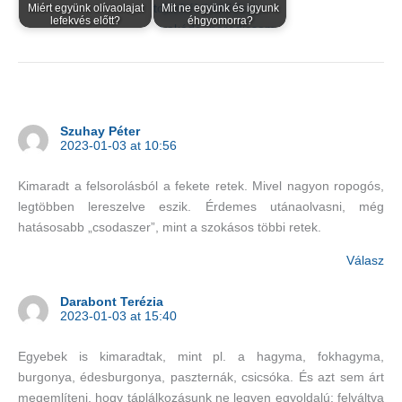
Miért együnk olívaolajat
Mit ne együnk és igyunk
lefekvés előtt?
éhgyomorra?
Szuhay Péter
2023-01-03 at 10:56
Kimaradt a felsorolásból a fekete retek. Mivel nagyon ropogós,
legtöbben lereszelve eszik. Érdemes utánaolvasni, még
hatásosabb „csodaszer”, mint a szokásos többi retek.
Válasz
Darabont Terézia
2023-01-03 at 15:40
Egyebek is kimaradtak, mint pl. a hagyma, fokhagyma,
burgonya, édesburgonya, paszternák, csicsóka. És azt sem árt
megemlíteni, hogy táplálkozásunk ne legyen egyoldalú: felváltva