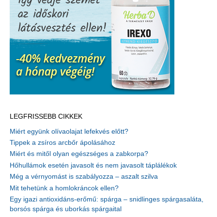
LEGFRISSEBB CIKKEK
Miért együnk olívaolajat lefekvés előtt?
Tippek a zsíros arcbőr ápolásához
Miért és mitől olyan egészséges a zabkorpa?
Hőhullámok esetén javasolt és nem javasolt táplálékok
Még a vérnyomást is szabályozza – aszalt szilva
Mit tehetünk a homlokráncok ellen?
Egy igazi antioxidáns-erőmű: spárga – snidlinges spárgasaláta,
borsós spárga és uborkás spárgaital