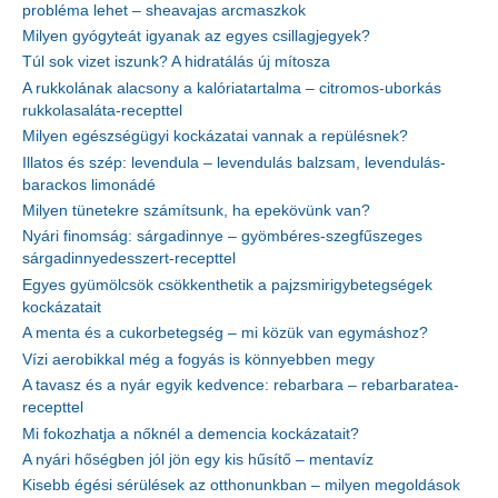
probléma lehet – sheavajas arcmaszkok
Milyen gyógyteát igyanak az egyes csillagjegyek?
Túl sok vizet iszunk? A hidratálás új mítosza
A rukkolának alacsony a kalóriatartalma – citromos-uborkás
rukkolasaláta-recepttel
Milyen egészségügyi kockázatai vannak a repülésnek?
Illatos és szép: levendula – levendulás balzsam, levendulás-
barackos limonádé
Milyen tünetekre számítsunk, ha epekövünk van?
Nyári finomság: sárgadinnye – gyömbéres-szegfűszeges
sárgadinnyedesszert-recepttel
Egyes gyümölcsök csökkenthetik a pajzsmirigybetegségek
kockázatait
A menta és a cukorbetegség – mi közük van egymáshoz?
Vízi aerobikkal még a fogyás is könnyebben megy
A tavasz és a nyár egyik kedvence: rebarbara – rebarbaratea-
recepttel
Mi fokozhatja a nőknél a demencia kockázatait?
A nyári hőségben jól jön egy kis hűsítő – mentavíz
Kisebb égési sérülések az otthonunkban – milyen megoldások