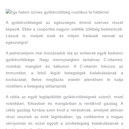
A gyökérzöldségek az egészséges étrend szerves részét
képezik. Ebbe a csoportba nagyon sokféle zöldség beletartozik.
Lássuk is, melyek ezek és milyen hatásaik vannak az
egészségre!
A petrezselyem már évszázadok óta az emberek egyik kedvenc
gyökérzöldsége. Nagy mennyiségben tartalmaz C-vitamint,
rostokat, mangánt és káliumot. A C-vitamin fokozza az
immunitást, a felső légúti betegségek kialakulásának a
kockázatait, illetve megfázás esetén jelentősen le tudja
rövidíteni a betegség időtartamát.
A cékla az egyik legtáplálóbb gyökérzöldségnek számít, mivel
rostokban, folsavban és mangánban is rendkívül gazdag. A
cékla gazdag forrása ezen kívül a nitrátoknak, amelyek aktívan
részt vesznek az erek tágításában, így csökkentve a magas
vérnyomás és ezzel együtt a szívbetegség kialakulásának a