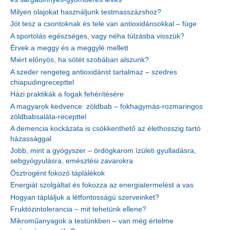
Milyen olajokat használjunk testmasszázshoz?
Jót tesz a csontoknak és tele van antioxidánsokkal – füge
A sportolás egészséges, vagy néha túlzásba visszük?
Érvek a meggy és a meggylé mellett
Miért előnyös, ha sötét szobában alszunk?
A szeder rengeteg antioxidánst tartalmaz – szedres
chiapudingrecepttel
Házi praktikák a fogak fehérítésére
A magyarok kedvence: zöldbab – fokhagymás-rozmaringos
zöldbabsaláta-recepttel
A demencia kockázata is csökkenthető az élethosszig tartó
házassággal
Jobb, mint a gyógyszer – ördögkarom ízületi gyulladásra,
sebgyógyulásra, emésztési zavarokra
Ösztrogént fokozó táplálékok
Energiát szolgáltat és fokozza az energiatermelést a vas
Hogyan tápláljuk a létfontosságú szerveinket?
Fruktózintolerancia – mit tehetünk ellene?
Mikroműanyagok a testünkben – van még értelme