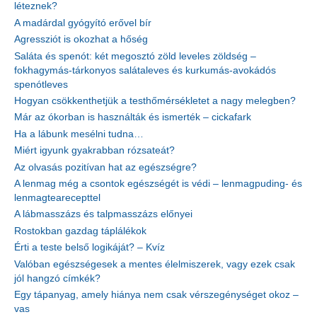
léteznek?
A madárdal gyógyító erővel bír
Agressziót is okozhat a hőség
Saláta és spenót: két megosztó zöld leveles zöldség –
fokhagymás-tárkonyos salátaleves és kurkumás-avokádós
spenótleves
Hogyan csökkenthetjük a testhőmérsékletet a nagy melegben?
Már az ókorban is használták és ismerték – cickafark
Ha a lábunk mesélni tudna…
Miért igyunk gyakrabban rózsateát?
Az olvasás pozitívan hat az egészségre?
A lenmag még a csontok egészségét is védi – lenmagpuding- és
lenmagtearecepttel
A lábmasszázs és talpmasszázs előnyei
Rostokban gazdag táplálékok
Érti a teste belső logikáját? – Kvíz
Valóban egészségesek a mentes élelmiszerek, vagy ezek csak
jól hangzó címkék?
Egy tápanyag, amely hiánya nem csak vérszegénységet okoz –
vas