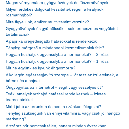
Magas vérnyomásra gyógynövények és fűszernövények
Milyen érdekes dolgokat készítettek régen a királynők
rozmaringból?
Mire figyeljünk, amikor multivitamint veszünk?
Gyógynövények és gyümölcsök – sok természetes vegyületet
tartalmaznak
A paprika öregedésgátló hatásokkal is rendelkezik
Tényleg mérgező a mindennapi kozmetikumaink fele?
Hogyan hozhatjuk egyensúlyba a hormonokat? – 2. rész
Hogyan hozhatjuk egyensúlyba a hormonokat? – 1. rész
Mit ne együnk és igyunk éhgyomorra?
A kollagén egészségjavító szerepe – jót tesz az ízületeknek, a
bőrnek és a hajnak
Öngyógyítás az internetről – segít vagy veszélyes út?
Teák, amelyek vízhajtó hatással rendelkeznek – ízletes
teareceptekkel
Miért jobb az orrunkon és nem a szánkon lélegezni?
Tényleg szükségünk van ennyi vitaminra, vagy csak jól hangzó
marketing?
A száraz bőr nemcsak télen, hanem minden évszakban