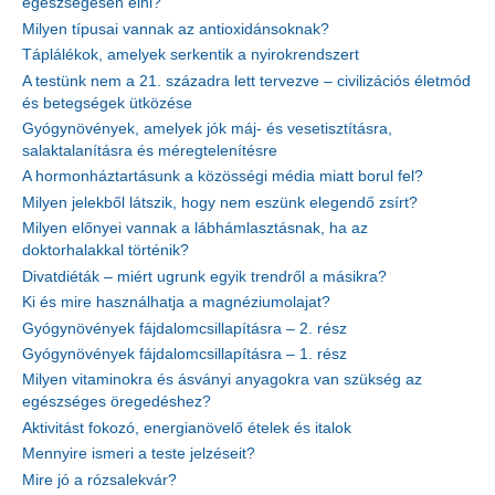
egészségesen élni?
Milyen típusai vannak az antioxidánsoknak?
Táplálékok, amelyek serkentik a nyirokrendszert
A testünk nem a 21. századra lett tervezve – civilizációs életmód
és betegségek ütközése
Gyógynövények, amelyek jók máj- és vesetisztításra,
salaktalanításra és méregtelenítésre
A hormonháztartásunk a közösségi média miatt borul fel?
Milyen jelekből látszik, hogy nem eszünk elegendő zsírt?
Milyen előnyei vannak a lábhámlasztásnak, ha az
doktorhalakkal történik?
Divatdiéták – miért ugrunk egyik trendről a másikra?
Ki és mire használhatja a magnéziumolajat?
Gyógynövények fájdalomcsillapításra – 2. rész
Gyógynövények fájdalomcsillapításra – 1. rész
Milyen vitaminokra és ásványi anyagokra van szükség az
egészséges öregedéshez?
Aktivitást fokozó, energianövelő ételek és italok
Mennyire ismeri a teste jelzéseit?
Mire jó a rózsalekvár?