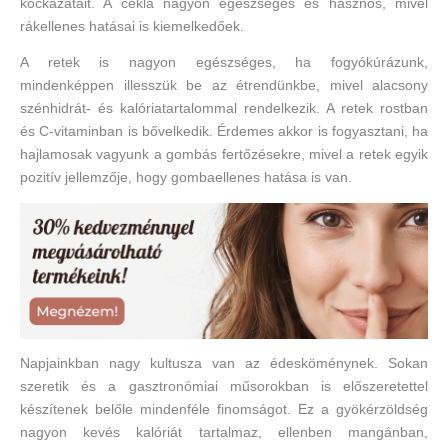
kockázatait. A cékla nagyon egészséges és hasznos, mivel
rákellenes hatásai is kiemelkedőek.
A retek is nagyon egészséges, ha fogyókúrázunk,
mindenképpen illesszük be az étrendünkbe, mivel alacsony
szénhidrát- és kalóriatartalommal rendelkezik. A retek rostban
és C-vitaminban is bővelkedik. Érdemes akkor is fogyasztani, ha
hajlamosak vagyunk a gombás fertőzésekre, mivel a retek egyik
pozitív jellemzője, hogy gombaellenes hatása is van.
Napjainkban nagy kultusza van az édesköménynek. Sokan
szeretik és a gasztronómiai műsorokban is előszeretettel
készítenek belőle mindenféle finomságot. Ez a gyökérzöldség
nagyon kevés kalóriát tartalmaz, ellenben mangánban,