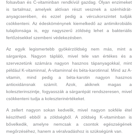
folsavban és C-vitaminban rendkívül gazdag. Olyan enzimeket
is tartalmaz, amelyek aktívan részt vesznek a szénhidrát-
anyagcserében, és ezzel pedig a vércukorszintet tudják
csökkenteni. Az édesköménynek kiemelkedő az antimikrobiális
tulajdonsága is, egy nagyszerű zöldség lehet a bakteriális
fertőzésekkel szembeni védekezésben.
Az egyik legismertebb gyökérzöldség nem más, mint a
sárgarépa. Nagyon tápláló, mivel tele van értékes és a
szervezetünk számára nagyon hasznos tápanyagokkal, mint
például K-vitaminnal, A-vitaminnal és béta-karotinnal. Mind az A-
vitamin, mind pedig a béta-karotin nagyon hasznos
antioxidánsnak számít. Azok, akiknek magas a
koleszterinszintje, fogyasszák a sárgarépát rendszeresen, mivel
csökkenteni tudja a koleszterinértékeket.
A zellert nagyon sokan kedvelik, mivel nagyon sokféle étel
készíthető ebből a zöldségből. A zöldség K-vitaminban is
bővelkedik, amelyre nemcsak a csontok egészségének
megőrzéséhez, hanem a véralvadáshoz is szükségünk van.