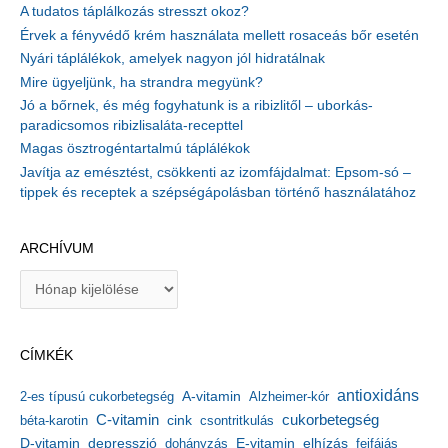
A tudatos táplálkozás stresszt okoz?
Érvek a fényvédő krém használata mellett rosaceás bőr esetén
Nyári táplálékok, amelyek nagyon jól hidratálnak
Mire ügyeljünk, ha strandra megyünk?
Jó a bőrnek, és még fogyhatunk is a ribizlitől – uborkás-
paradicsomos ribizlisaláta-recepttel
Magas ösztrogéntartalmú táplálékok
Javítja az emésztést, csökkenti az izomfájdalmat: Epsom-só –
tippek és receptek a szépségápolásban történő használatához
ARCHÍVUM
A
r
c
h
CÍMKÉK
í
v
antioxidáns
A-vitamin
2-es típusú cukorbetegség
Alzheimer-kór
u
m
C-vitamin
cukorbetegség
béta-karotin
cink
csontritkulás
depresszió
E-vitamin
D-vitamin
dohányzás
elhízás
fejfájás