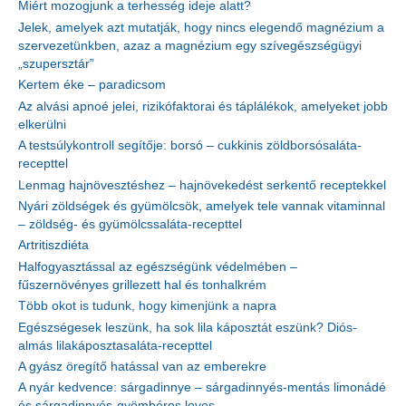
Miért mozogjunk a terhesség ideje alatt?
Jelek, amelyek azt mutatják, hogy nincs elegendő magnézium a
szervezetünkben, azaz a magnézium egy szívegészségügyi
„szupersztár”
Kertem éke – paradicsom
Az alvási apnoé jelei, rizikófaktorai és táplálékok, amelyeket jobb
elkerülni
A testsúlykontroll segítője: borsó – cukkinis zöldborsósaláta-
recepttel
Lenmag hajnövesztéshez – hajnövekedést serkentő receptekkel
Nyári zöldségek és gyümölcsök, amelyek tele vannak vitaminnal
– zöldség- és gyümölcssaláta-recepttel
Artritiszdiéta
Halfogyasztással az egészségünk védelmében –
fűszernövényes grillezett hal és tonhalkrém
Több okot is tudunk, hogy kimenjünk a napra
Egészségesek leszünk, ha sok lila káposztát eszünk? Diós-
almás lilakáposztasaláta-recepttel
A gyász öregítő hatással van az emberekre
A nyár kedvence: sárgadinnye – sárgadinnyés-mentás limonádé
és sárgadinnyés-gyömbéres leves