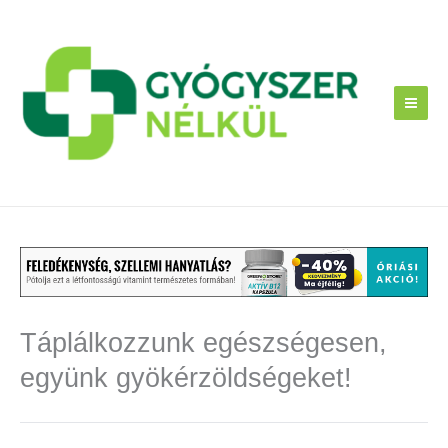
Skip
to
content
Táplálkozzunk egészségesen,
együnk gyökérzöldségeket!