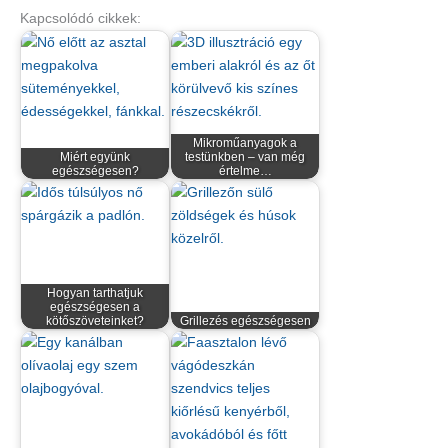
Kapcsolódó cikkek:
Mikroműanyagok a
Miért együnk
testünkben – van még
egészségesen?
értelme…
Hogyan tarthatjuk
egészségesen a
kötőszöveteinket?
Grillezés egészségesen