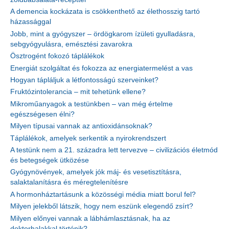
A demencia kockázata is csökkenthető az élethosszig tartó
házassággal
Jobb, mint a gyógyszer – ördögkarom ízületi gyulladásra,
sebgyógyulásra, emésztési zavarokra
Ösztrogént fokozó táplálékok
Energiát szolgáltat és fokozza az energiatermelést a vas
Hogyan tápláljuk a létfontosságú szerveinket?
Fruktózintolerancia – mit tehetünk ellene?
Mikroműanyagok a testünkben – van még értelme
egészségesen élni?
Milyen típusai vannak az antioxidánsoknak?
Táplálékok, amelyek serkentik a nyirokrendszert
A testünk nem a 21. századra lett tervezve – civilizációs életmód
és betegségek ütközése
Gyógynövények, amelyek jók máj- és vesetisztításra,
salaktalanításra és méregtelenítésre
A hormonháztartásunk a közösségi média miatt borul fel?
Milyen jelekből látszik, hogy nem eszünk elegendő zsírt?
Milyen előnyei vannak a lábhámlasztásnak, ha az
doktorhalakkal történik?