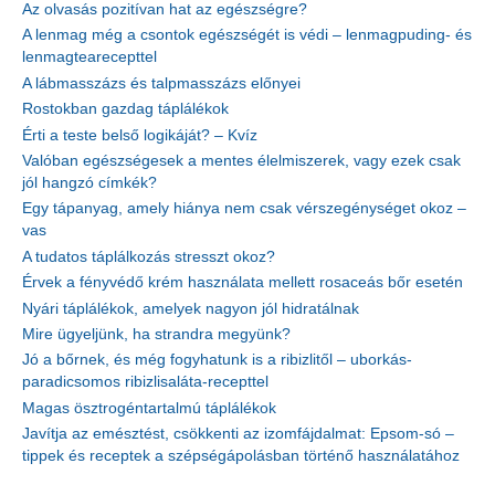
Az olvasás pozitívan hat az egészségre?
A lenmag még a csontok egészségét is védi – lenmagpuding- és
lenmagtearecepttel
A lábmasszázs és talpmasszázs előnyei
Rostokban gazdag táplálékok
Érti a teste belső logikáját? – Kvíz
Valóban egészségesek a mentes élelmiszerek, vagy ezek csak
jól hangzó címkék?
Egy tápanyag, amely hiánya nem csak vérszegénységet okoz –
vas
A tudatos táplálkozás stresszt okoz?
Érvek a fényvédő krém használata mellett rosaceás bőr esetén
Nyári táplálékok, amelyek nagyon jól hidratálnak
Mire ügyeljünk, ha strandra megyünk?
Jó a bőrnek, és még fogyhatunk is a ribizlitől – uborkás-
paradicsomos ribizlisaláta-recepttel
Magas ösztrogéntartalmú táplálékok
Javítja az emésztést, csökkenti az izomfájdalmat: Epsom-só –
tippek és receptek a szépségápolásban történő használatához