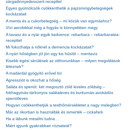
sárgadinnyedesszert-recepttel
Egyes gyümölcsök csökkenthetik a pajzsmirigybetegségek
kockázatait
A menta és a cukorbetegség – mi közük van egymáshoz?
Vízi aerobikkal még a fogyás is könnyebben megy
A tavasz és a nyár egyik kedvence: rebarbara – rebarbaratea-
recepttel
Mi fokozhatja a nőknél a demencia kockázatait?
A nyári hőségben jól jön egy kis hűsítő – mentavíz
Kisebb égési sérülések az otthonunkban – milyen megoldások
léteznek?
A madárdal gyógyító erővel bír
Agressziót is okozhat a hőség
Saláta és spenót: két megosztó zöld leveles zöldség –
fokhagymás-tárkonyos salátaleves és kurkumás-avokádós
spenótleves
Hogyan csökkenthetjük a testhőmérsékletet a nagy melegben?
Már az ókorban is használták és ismerték – cickafark
Ha a lábunk mesélni tudna…
Miért igyunk gyakrabban rózsateát?