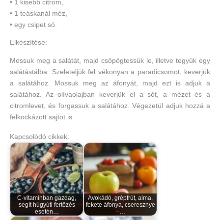
• 1 kisebb citrom,
• 1 teáskanál méz,
• egy csipet só.
Elkészítése:
Mossuk meg a salátát, majd csöpögtessük le, illetve tegyük egy
salátástálba. Szeleteljük fel vékonyan a paradicsomot, keverjük
a salátához. Mossuk meg az áfonyát, majd ezt is adjuk a
salátához. Az olívaolajban keverjük el a sót, a mézet és a
citromlevet, és forgassuk a salátához. Végezetül adjuk hozzá a
felkockázott sajtot is.
Kapcsolódó cikkek:
C-vitaminban gazdag,
Avokádó, grépfrút, alma,
segít húgyúti fertőzés
fekete áfonya, cseresznye
esetén…
–…