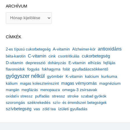
ARCHÍVUM
A
r
c
h
CÍMKÉK
í
v
antioxidáns
A-vitamin
2-es típusú cukorbetegség
Alzheimer-kór
u
m
C-vitamin
cukorbetegség
béta-karotin
cink
csontritkulás
depresszió
E-vitamin
D-vitamin
dohányzás
elhízás
fejfájás
gyulladáscsökkentő
flavonoidok
fogyás
fokhagyma
folát
gyógyszer nélkül
kalcium
gyömbér
K-vitamin
kurkuma
kálium
magas vérnyomás
magnézium
magas koleszterinszint
mangán
megfázás
menopauza
omega-3 zsírsavak
stressz
stroke
oxidatív stressz
puffadás
szabad gyökök
szorongás
székrekedés
szív- és érrendszeri betegségek
szívbetegség
ízületi gyulladás
vas
zöld tea