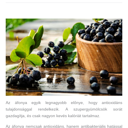
Az áfonya egyik legnagyobb előnye, hogy antioxidáns
tulajdonsággal rendelkezik. A szupergyümölcsök sorát
gazdagítja, és csak nagyon kevés kalóriát tartalmaz.
Az áfonya nemcsak antioxidáns, hanem antibakteriális hatással