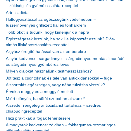
– zöldség- és gyümölcssaláta-recepttel
Artritiszdiéta
Halfogyasztással az egészségünk védelmében –
fűszernövényes grillezett hal és tonhalkrém
Több okot is tudunk, hogy kimenjünk a napra
Egészségesek leszünk, ha sok lila káposztát eszünk? Diós-
almás lilakáposztasaláta-recepttel
A gyász öregítő hatással van az emberekre
A nyár kedvence: sárgadinnye – sárgadinnyés-mentás limonádé
és sárgadinnyés-gyömbéres leves
Milyen olajokat használjunk testmasszázshoz?
Jót tesz a csontoknak és tele van antioxidánsokkal – füge
A sportolás egészséges, vagy néha túlzásba visszük?
Érvek a meggy és a meggylé mellett
Miért előnyös, ha sötét szobában alszunk?
A szeder rengeteg antioxidánst tartalmaz – szedres
chiapudingrecepttel
Házi praktikák a fogak fehérítésére
A magyarok kedvence: zöldbab – fokhagymás-rozmaringos
zöldbabsaláta-recepttel