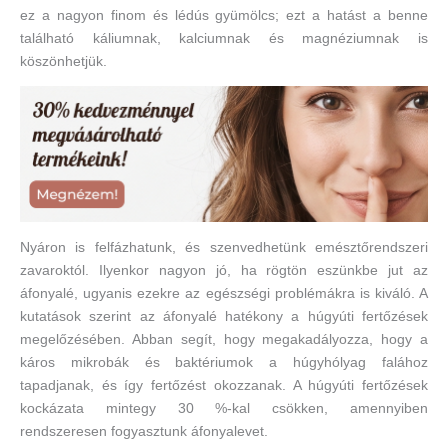
ez a nagyon finom és lédús gyümölcs; ezt a hatást a benne
található káliumnak, kalciumnak és magnéziumnak is
köszönhetjük.
Nyáron is felfázhatunk, és szenvedhetünk emésztőrendszeri
zavaroktól. Ilyenkor nagyon jó, ha rögtön eszünkbe jut az
áfonyalé, ugyanis ezekre az egészségi problémákra is kiváló. A
kutatások szerint az áfonyalé hatékony a húgyúti fertőzések
megelőzésében. Abban segít, hogy megakadályozza, hogy a
káros mikrobák és baktériumok a húgyhólyag falához
tapadjanak, és így fertőzést okozzanak. A húgyúti fertőzések
kockázata mintegy 30 %-kal csökken, amennyiben
rendszeresen fogyasztunk áfonyalevet.