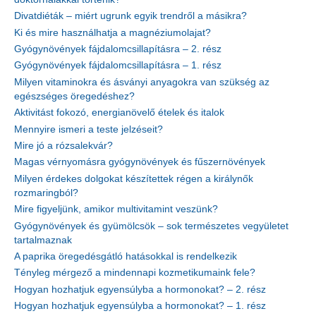
Divatdiéták – miért ugrunk egyik trendről a másikra?
Ki és mire használhatja a magnéziumolajat?
Gyógynövények fájdalomcsillapításra – 2. rész
Gyógynövények fájdalomcsillapításra – 1. rész
Milyen vitaminokra és ásványi anyagokra van szükség az
egészséges öregedéshez?
Aktivitást fokozó, energianövelő ételek és italok
Mennyire ismeri a teste jelzéseit?
Mire jó a rózsalekvár?
Magas vérnyomásra gyógynövények és fűszernövények
Milyen érdekes dolgokat készítettek régen a királynők
rozmaringból?
Mire figyeljünk, amikor multivitamint veszünk?
Gyógynövények és gyümölcsök – sok természetes vegyületet
tartalmaznak
A paprika öregedésgátló hatásokkal is rendelkezik
Tényleg mérgező a mindennapi kozmetikumaink fele?
Hogyan hozhatjuk egyensúlyba a hormonokat? – 2. rész
Hogyan hozhatjuk egyensúlyba a hormonokat? – 1. rész