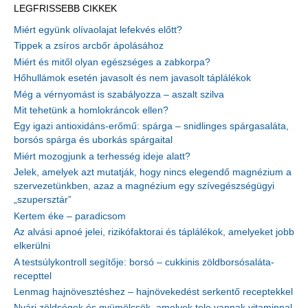
LEGFRISSEBB CIKKEK
Miért együnk olívaolajat lefekvés előtt?
Tippek a zsíros arcbőr ápolásához
Miért és mitől olyan egészséges a zabkorpa?
Hőhullámok esetén javasolt és nem javasolt táplálékok
Még a vérnyomást is szabályozza – aszalt szilva
Mit tehetünk a homlokráncok ellen?
Egy igazi antioxidáns-erőmű: spárga – snidlinges spárgasaláta,
borsós spárga és uborkás spárgaital
Miért mozogjunk a terhesség ideje alatt?
Jelek, amelyek azt mutatják, hogy nincs elegendő magnézium a
szervezetünkben, azaz a magnézium egy szívegészségügyi
„szupersztár”
Kertem éke – paradicsom
Az alvási apnoé jelei, rizikófaktorai és táplálékok, amelyeket jobb
elkerülni
A testsúlykontroll segítője: borsó – cukkinis zöldborsósaláta-
recepttel
Lenmag hajnövesztéshez – hajnövekedést serkentő receptekkel
Nyári zöldségek és gyümölcsök, amelyek tele vannak vitaminnal