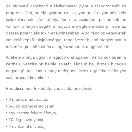
Az áfonyalé csökkenti a Helicobacter pylori elszaporodását és
progresszióját, amely gyakran oka a gyomor- és nyombélfekély
kialakulásának. Az áfonyalében antioxidáns polifenolok is
vannak, amelyek segítik a májat a méregtelenítésben, illetve az
összes potenciális toxin eltávolításában. A polifenolos vegyületek
vas-kelátképző tulajdonsággal rendelkeznek, ami megkönnyíti a
máj méregtelenítését és az egészségének megőrzését.
A fekete áfonya ugyan a legjobb önmagában, de ha sok terem a
kertben, készítsünk belőle salátát. Hűtsük be, hiszen hidegen
nagyon jól tud esni a nagy melegben. Most egy fekete áfonyás
salátarecept következik.
Paradicsomos-feketeáfonyás saláta hozzávalói:
• 3 marék madársaláta,
• 6-8 db koktélparadicsom,
• egy csésze fekete áfonya,
• 10 dkg sovány sajt,
• 2 evőkanál olívaolaj,