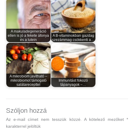
A makuladegeneráció
ellen is jó a fekete áfonya
A B-vitaminokban gazdag
és a lutein
szezámmag csökkenti a…
A mikrobiom javítható –
mikrobiomot támogató
Immunitást fokozó
salátarecepttel
tápanyagok –…
Szóljon hozzá
Az e-mail címet nem tesszük közzé.
A kötelező mezőket
*
karakterrel jelöltük