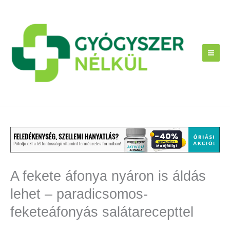
Skip
to
content
A fekete áfonya nyáron is áldás
lehet – paradicsomos-
feketeáfonyás salátarecepttel