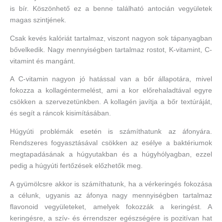
is bír. Köszönhető ez a benne található antocián vegyületek
magas szintjének.
Csak kevés kalóriát tartalmaz, viszont nagyon sok tápanyagban
bővelkedik. Nagy mennyiségben tartalmaz rostot, K-vitamint, C-
vitamint és mangánt.
A C-vitamin nagyon jó hatással van a bőr állapotára, mivel
fokozza a kollagéntermelést, ami a kor előrehaladtával egyre
csökken a szervezetünkben. A kollagén javítja a bőr textúráját,
és segít a ráncok kisimításában.
Húgyúti problémák esetén is számíthatunk az áfonyára.
Rendszeres fogyasztásával csökken az esélye a baktériumok
megtapadásának a húgyutakban és a húgyhólyagban, ezzel
pedig a húgyúti fertőzések előzhetők meg.
A gyümölcsre akkor is számíthatunk, ha a vérkeringés fokozása
a célunk, ugyanis az áfonya nagy mennyiségben tartalmaz
flavonoid vegyületeket, amelyek fokozzák a keringést. A
keringésre, a szív- és érrendszer egészségére is pozitívan hat