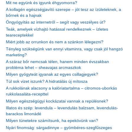
Mit ne együnk és igyunk éhgyomorra?
A kollagén egészségjavító szerepe – jót tesz az ízületeknek, a
bőrnek és a hajnak
Öngyógyítás az internetről – segít vagy veszélyes út?
Teák, amelyek vízhajtó hatással rendelkeznek – ízletes
teareceptekkel
Miért jobb az orrunkon és nem a szánkon lélegezni?
Tényleg szükségünk van ennyi vitaminra, vagy csak jól hangzó
marketing?
A száraz bőr nemcsak télen, hanem minden évszakban
probléma lehet – sheavajas arcmaszkok
Milyen gyógyteát igyanak az egyes csillagjegyek?
Túl sok vizet iszunk? A hidratálás új mítosza
A rukkolának alacsony a kalóriatartalma – citromos-uborkás
rukkolasaláta-recepttel
Milyen egészségügyi kockázatai vannak a repülésnek?
Illatos és szép: levendula – levendulás balzsam, levendulás-
barackos limonádé
Milyen tünetekre számítsunk, ha epekövünk van?
Nyári finomság: sárgadinnye – gyömbéres-szegfűszeges