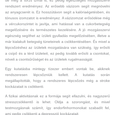
de még a törzs izmai is, ez pedig egészséges mozgásszervi
rendszert eredményez. Az erősebb vázizom segít megnövelni
az anyagcserét is. Ez hosszútávon segít a kalóriaégetésben, és
tónusos izomzatot is eredményez. A vázizomzat erősödése még
a vércukorszintet is javítja, ami hatással van a cukorbetegség
megelőzésére és természetes kezelésére. A jó mozgásszervi
egészség segíthet az ízületi gyulladás megelőzésében, illetve a
már kialakult betegség tüneteinek a csökkentésében. És mivel a
lépcsőzéshez az ízületek mozgatására van szükség, így erősíti
a csípő és a térd ízületeit, ez pedig tovább erősíti a csontokat,
növeli a csontsűrűséget és az ízületek rugalmasságát.
Egy kutatásba mintegy tízezer embert vontak be, akiknek
rendszeresen lépcsőzniük kellett. A kutatás során
megállapították, hogy a rendszeres lépcsőzés még a stroke
kockázatait is csökkenti.
A fizikai aktivitásnak ez a formája segít ellazulni, és nagyszerű
stresszcsökkentő is lehet. Oldja a szorongást, és mivel
testmozgásnak számít, így endorfinhormonokat szabadít fel,
ami pedig csökkenti a depresszió kockázatait.