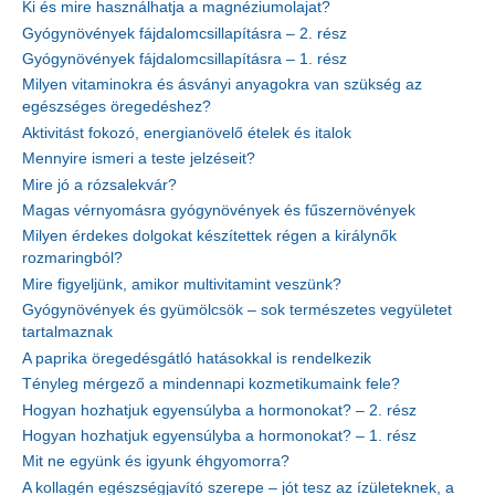
Ki és mire használhatja a magnéziumolajat?
Gyógynövények fájdalomcsillapításra – 2. rész
Gyógynövények fájdalomcsillapításra – 1. rész
Milyen vitaminokra és ásványi anyagokra van szükség az
egészséges öregedéshez?
Aktivitást fokozó, energianövelő ételek és italok
Mennyire ismeri a teste jelzéseit?
Mire jó a rózsalekvár?
Magas vérnyomásra gyógynövények és fűszernövények
Milyen érdekes dolgokat készítettek régen a királynők
rozmaringból?
Mire figyeljünk, amikor multivitamint veszünk?
Gyógynövények és gyümölcsök – sok természetes vegyületet
tartalmaznak
A paprika öregedésgátló hatásokkal is rendelkezik
Tényleg mérgező a mindennapi kozmetikumaink fele?
Hogyan hozhatjuk egyensúlyba a hormonokat? – 2. rész
Hogyan hozhatjuk egyensúlyba a hormonokat? – 1. rész
Mit ne együnk és igyunk éhgyomorra?
A kollagén egészségjavító szerepe – jót tesz az ízületeknek, a