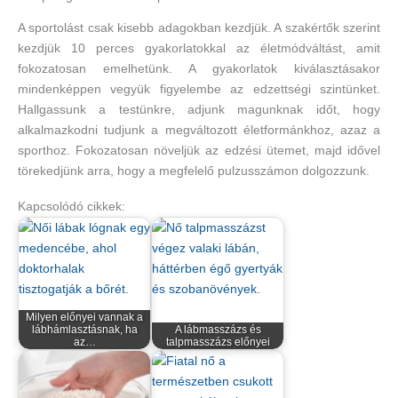
A sportolást csak kisebb adagokban kezdjük. A szakértők szerint
kezdjük 10 perces gyakorlatokkal az életmódváltást, amit
fokozatosan emelhetünk. A gyakorlatok kiválasztásakor
mindenképpen vegyük figyelembe az edzettségi szintünket.
Hallgassunk a testünkre, adjunk magunknak időt, hogy
alkalmazkodni tudjunk a megváltozott életformánkhoz, azaz a
sporthoz. Fokozatosan növeljük az edzési ütemet, majd idővel
törekedjünk arra, hogy a megfelelő pulzusszámon dolgozzunk.
Kapcsolódó cikkek:
Milyen előnyei vannak a
lábhámlasztásnak, ha
A lábmasszázs és
az…
talpmasszázs előnyei