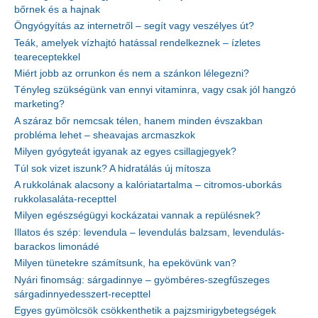
bőrnek és a hajnak
Öngyógyítás az internetről – segít vagy veszélyes út?
Teák, amelyek vízhajtó hatással rendelkeznek – ízletes
teareceptekkel
Miért jobb az orrunkon és nem a szánkon lélegezni?
Tényleg szükségünk van ennyi vitaminra, vagy csak jól hangzó
marketing?
A száraz bőr nemcsak télen, hanem minden évszakban
probléma lehet – sheavajas arcmaszkok
Milyen gyógyteát igyanak az egyes csillagjegyek?
Túl sok vizet iszunk? A hidratálás új mítosza
A rukkolának alacsony a kalóriatartalma – citromos-uborkás
rukkolasaláta-recepttel
Milyen egészségügyi kockázatai vannak a repülésnek?
Illatos és szép: levendula – levendulás balzsam, levendulás-
barackos limonádé
Milyen tünetekre számítsunk, ha epekövünk van?
Nyári finomság: sárgadinnye – gyömbéres-szegfűszeges
sárgadinnyedesszert-recepttel
Egyes gyümölcsök csökkenthetik a pajzsmirigybetegségek