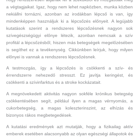
a végtagjaikat. Igaz, hogy nem lehet napközben, munka közben
nekiállni tornázni, azonban az irodákban lépcső is van, így
mindenképpen használjuk ki a lépcsőzés előnyeit. A legújabb
kutatások szerint a rendszeres lépcsőzésnek nagyon sok
szívegészségügyi előnye létezik, azonban nemcsak a szív
profitál a lépcsőzésből, hiszen más betegségek megelőzésében
is segíthet ez a tevékenység. Cikkünkben leírjuk, hogy milyen
előnyei is vannak a rendszeres lépcsőzésnek.
A testmozgás, így a lépcsőzés is csökkenti a szív- és
érrendszerre nehezedő stresszt. Ez javítja keringést, és
csökkenti a szívinfarktus és a stroke kockázatait.
A megnövekedett aktivitás nagyon sokféle krónikus betegség
csökkentésében segít, például ilyen a magas vérnyomás, a
cukorbetegség, a magas koleszterinszint, az elhízás és
bizonyos rákos megbetegedések.
A kutatási eredmények azt mutatják, hogy a fizikailag aktív
emberek esetében alacsonyabb az olyan egészségi állapotok és