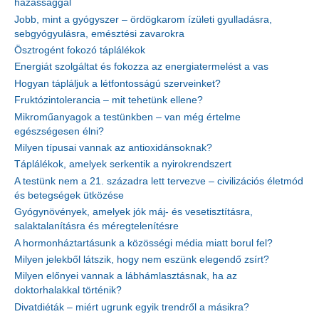
házassággal
Jobb, mint a gyógyszer – ördögkarom ízületi gyulladásra,
sebgyógyulásra, emésztési zavarokra
Ösztrogént fokozó táplálékok
Energiát szolgáltat és fokozza az energiatermelést a vas
Hogyan tápláljuk a létfontosságú szerveinket?
Fruktózintolerancia – mit tehetünk ellene?
Mikroműanyagok a testünkben – van még értelme
egészségesen élni?
Milyen típusai vannak az antioxidánsoknak?
Táplálékok, amelyek serkentik a nyirokrendszert
A testünk nem a 21. századra lett tervezve – civilizációs életmód
és betegségek ütközése
Gyógynövények, amelyek jók máj- és vesetisztításra,
salaktalanításra és méregtelenítésre
A hormonháztartásunk a közösségi média miatt borul fel?
Milyen jelekből látszik, hogy nem eszünk elegendő zsírt?
Milyen előnyei vannak a lábhámlasztásnak, ha az
doktorhalakkal történik?
Divatdiéták – miért ugrunk egyik trendről a másikra?