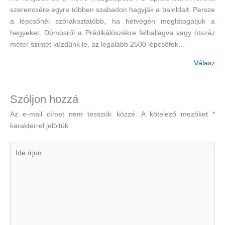
szerencsére egyre többen szabadon hagyják a baloldalt. Persze
a lépcsőnél szórakoztatóbb, ha hétvégén meglátogatjuk a
hegyeket. Dömösről a Prédikálószékre felballagva vagy ötszáz
méter szintet küzdünk le, az legalább 2500 lépcsőfok…
Válasz
Szóljon hozzá
Az e-mail címet nem tesszük közzé.
A kötelező mezőket
*
karakterrel jelöltük
Ide
írjon