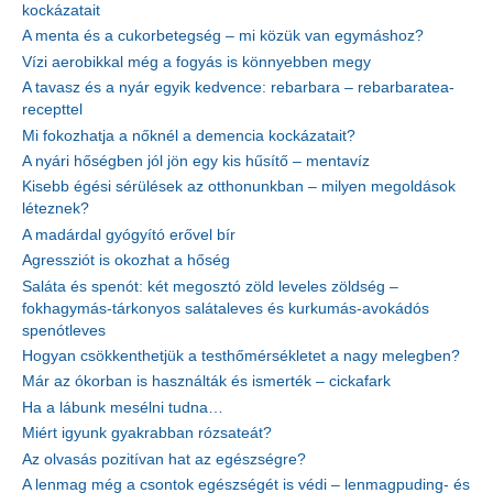
kockázatait
A menta és a cukorbetegség – mi közük van egymáshoz?
Vízi aerobikkal még a fogyás is könnyebben megy
A tavasz és a nyár egyik kedvence: rebarbara – rebarbaratea-
recepttel
Mi fokozhatja a nőknél a demencia kockázatait?
A nyári hőségben jól jön egy kis hűsítő – mentavíz
Kisebb égési sérülések az otthonunkban – milyen megoldások
léteznek?
A madárdal gyógyító erővel bír
Agressziót is okozhat a hőség
Saláta és spenót: két megosztó zöld leveles zöldség –
fokhagymás-tárkonyos salátaleves és kurkumás-avokádós
spenótleves
Hogyan csökkenthetjük a testhőmérsékletet a nagy melegben?
Már az ókorban is használták és ismerték – cickafark
Ha a lábunk mesélni tudna…
Miért igyunk gyakrabban rózsateát?
Az olvasás pozitívan hat az egészségre?
A lenmag még a csontok egészségét is védi – lenmagpuding- és