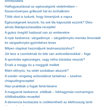
Artritiszdiéta
Halfogyasztással az egészségünk védelmében –
fűszernövényes grillezett hal és tonhalkrém
Több okot is tudunk, hogy kimenjünk a napra
Egészségesek leszünk, ha sok lila káposztát eszünk? Diós-
almás lilakáposztasaláta-recepttel
A gyász öregítő hatással van az emberekre
A nyár kedvence: sárgadinnye – sárgadinnyés-mentás limonádé
és sárgadinnyés-gyömbéres leves
Milyen olajokat használjunk testmasszázshoz?
Jót tesz a csontoknak és tele van antioxidánsokkal – füge
A sportolás egészséges, vagy néha túlzásba visszük?
Érvek a meggy és a meggylé mellett
Miért előnyös, ha sötét szobában alszunk?
A szeder rengeteg antioxidánst tartalmaz – szedres
chiapudingrecepttel
Házi praktikák a fogak fehérítésére
A magyarok kedvence: zöldbab – fokhagymás-rozmaringos
zöldbabsaláta-recepttel
A demencia kockázata is csökkenthető az élethosszig tartó