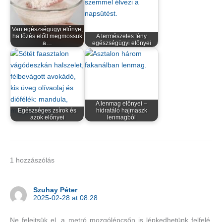
Van egészségügyi előnye,
ha főzés előtt megmossuk
A természetes fény
a…
egészségügyi előnyei
A lenmag előnyei –
Egészséges zsírok és
hidratáló hajmaszk
azok előnyei
lenmagból
1 hozzászólás
Szuhay Péter
2025-02-28 at 08:28
Ne felejtsük el, a metró mozgólépcsőn is lépkedhetünk felfelé,