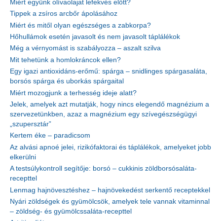
Miért együnk olívaolajat lefekvés előtt?
Tippek a zsíros arcbőr ápolásához
Miért és mitől olyan egészséges a zabkorpa?
Hőhullámok esetén javasolt és nem javasolt táplálékok
Még a vérnyomást is szabályozza – aszalt szilva
Mit tehetünk a homlokráncok ellen?
Egy igazi antioxidáns-erőmű: spárga – snidlinges spárgasaláta,
borsós spárga és uborkás spárgaital
Miért mozogjunk a terhesség ideje alatt?
Jelek, amelyek azt mutatják, hogy nincs elegendő magnézium a
szervezetünkben, azaz a magnézium egy szívegészségügyi
„szupersztár”
Kertem éke – paradicsom
Az alvási apnoé jelei, rizikófaktorai és táplálékok, amelyeket jobb
elkerülni
A testsúlykontroll segítője: borsó – cukkinis zöldborsósaláta-
recepttel
Lenmag hajnövesztéshez – hajnövekedést serkentő receptekkel
Nyári zöldségek és gyümölcsök, amelyek tele vannak vitaminnal
– zöldség- és gyümölcssaláta-recepttel