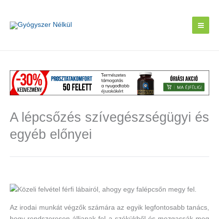
Skip
to
content
A lépcsőzés szívegészségügyi és
egyéb előnyei
Az irodai munkát végzők számára az egyik legfontosabb tanács,
hogy rendszeresen álljanak fel a székükből és mozgassák meg