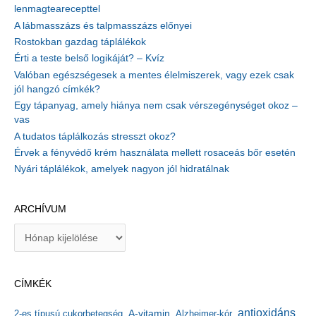
lenmagtearecepttel
A lábmasszázs és talpmasszázs előnyei
Rostokban gazdag táplálékok
Érti a teste belső logikáját? – Kvíz
Valóban egészségesek a mentes élelmiszerek, vagy ezek csak
jól hangzó címkék?
Egy tápanyag, amely hiánya nem csak vérszegénységet okoz –
vas
A tudatos táplálkozás stresszt okoz?
Érvek a fényvédő krém használata mellett rosaceás bőr esetén
Nyári táplálékok, amelyek nagyon jól hidratálnak
ARCHÍVUM
A
r
c
h
CÍMKÉK
í
v
antioxidáns
A-vitamin
2-es típusú cukorbetegség
Alzheimer-kór
u