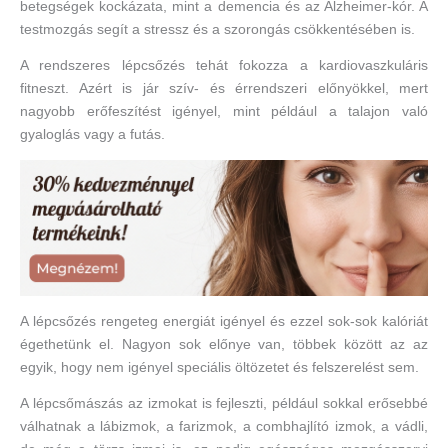
betegségek kockázata, mint a demencia és az Alzheimer-kór. A
testmozgás segít a stressz és a szorongás csökkentésében is.
A rendszeres lépcsőzés tehát fokozza a kardiovaszkuláris
fitneszt. Azért is jár szív- és érrendszeri előnyökkel, mert
nagyobb erőfeszítést igényel, mint például a talajon való
gyaloglás vagy a futás.
A lépcsőzés rengeteg energiát igényel és ezzel sok-sok kalóriát
égethetünk el. Nagyon sok előnye van, többek között az az
egyik, hogy nem igényel speciális öltözetet és felszerelést sem.
A lépcsőmászás az izmokat is fejleszti, például sokkal erősebbé
válhatnak a lábizmok, a farizmok, a combhajlító izmok, a vádli,