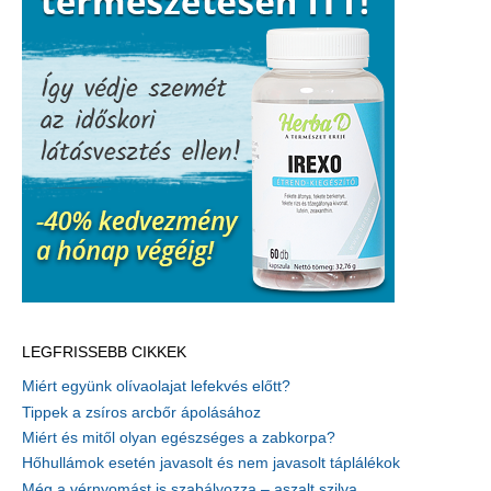
LEGFRISSEBB CIKKEK
Miért együnk olívaolajat lefekvés előtt?
Tippek a zsíros arcbőr ápolásához
Miért és mitől olyan egészséges a zabkorpa?
Hőhullámok esetén javasolt és nem javasolt táplálékok
Még a vérnyomást is szabályozza – aszalt szilva