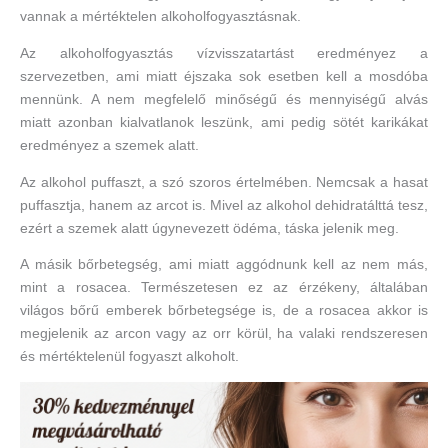
vannak a mértéktelen alkoholfogyasztásnak.
Az alkoholfogyasztás vízvisszatartást eredményez a
szervezetben, ami miatt éjszaka sok esetben kell a mosdóba
mennünk. A nem megfelelő minőségű és mennyiségű alvás
miatt azonban kialvatlanok leszünk, ami pedig sötét karikákat
eredményez a szemek alatt.
Az alkohol puffaszt, a szó szoros értelmében. Nemcsak a hasat
puffasztja, hanem az arcot is. Mivel az alkohol dehidratálttá tesz,
ezért a szemek alatt úgynevezett ödéma, táska jelenik meg.
A másik bőrbetegség, ami miatt aggódnunk kell az nem más,
mint a rosacea. Természetesen ez az érzékeny, általában
világos bőrű emberek bőrbetegsége is, de a rosacea akkor is
megjelenik az arcon vagy az orr körül, ha valaki rendszeresen
és mértéktelenül fogyaszt alkoholt.