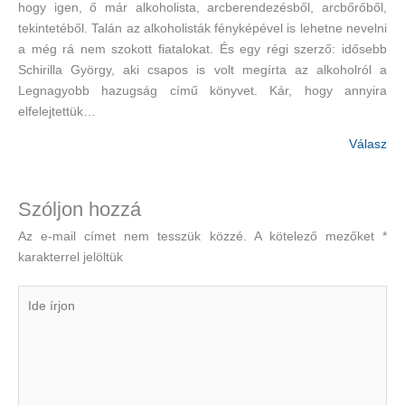
hogy igen, ő már alkoholista, arcberendezésből, arcbőrőből,
tekintetéből. Talán az alkoholisták fényképével is lehetne nevelni
a még rá nem szokott fiatalokat. És egy régi szerző: idősebb
Schirilla György, aki csapos is volt megírta az alkoholról a
Legnagyobb hazugság című könyvet. Kár, hogy annyira
elfelejtettük…
Válasz
Szóljon hozzá
Az e-mail címet nem tesszük közzé.
A kötelező mezőket
*
karakterrel jelöltük
Ide
írjon