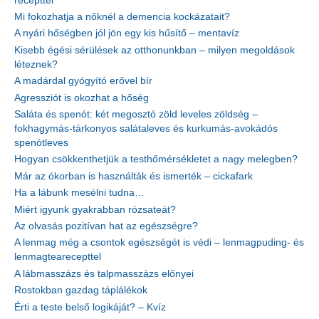
recepttel
Mi fokozhatja a nőknél a demencia kockázatait?
A nyári hőségben jól jön egy kis hűsítő – mentavíz
Kisebb égési sérülések az otthonunkban – milyen megoldások
léteznek?
A madárdal gyógyító erővel bír
Agressziót is okozhat a hőség
Saláta és spenót: két megosztó zöld leveles zöldség –
fokhagymás-tárkonyos salátaleves és kurkumás-avokádós
spenótleves
Hogyan csökkenthetjük a testhőmérsékletet a nagy melegben?
Már az ókorban is használták és ismerték – cickafark
Ha a lábunk mesélni tudna…
Miért igyunk gyakrabban rózsateát?
Az olvasás pozitívan hat az egészségre?
A lenmag még a csontok egészségét is védi – lenmagpuding- és
lenmagtearecepttel
A lábmasszázs és talpmasszázs előnyei
Rostokban gazdag táplálékok
Érti a teste belső logikáját? – Kvíz