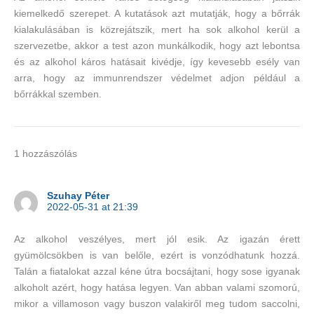
kiemelkedő szerepet. A kutatások azt mutatják, hogy a bőrrák
kialakulásában is közrejátszik, mert ha sok alkohol kerül a
szervezetbe, akkor a test azon munkálkodik, hogy azt lebontsa
és az alkohol káros hatásait kivédje, így kevesebb esély van
arra, hogy az immunrendszer védelmet adjon például a
bőrrákkal szemben.
1 hozzászólás
Szuhay Péter
2022-05-31 at 21:39
Az alkohol veszélyes, mert jól esik. Az igazán érett
gyümölcsökben is van belőle, ezért is vonzódhatunk hozzá.
Talán a fiatalokat azzal kéne útra bocsájtani, hogy sose igyanak
alkoholt azért, hogy hatása legyen. Van abban valami szomorú,
mikor a villamoson vagy buszon valakiről meg tudom saccolni,