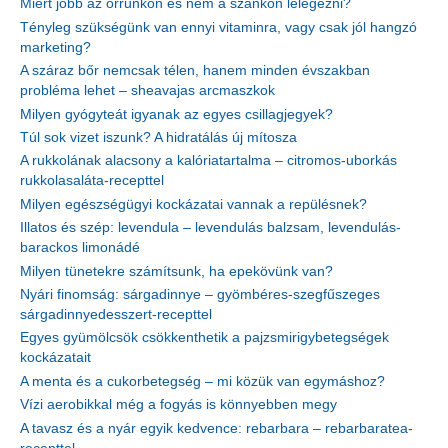
Miért jobb az orrunkon és nem a szánkon lélegezni?
Tényleg szükségünk van ennyi vitaminra, vagy csak jól hangzó
marketing?
A száraz bőr nemcsak télen, hanem minden évszakban
probléma lehet – sheavajas arcmaszkok
Milyen gyógyteát igyanak az egyes csillagjegyek?
Túl sok vizet iszunk? A hidratálás új mítosza
A rukkolának alacsony a kalóriatartalma – citromos-uborkás
rukkolasaláta-recepttel
Milyen egészségügyi kockázatai vannak a repülésnek?
Illatos és szép: levendula – levendulás balzsam, levendulás-
barackos limonádé
Milyen tünetekre számítsunk, ha epekövünk van?
Nyári finomság: sárgadinnye – gyömbéres-szegfűszeges
sárgadinnyedesszert-recepttel
Egyes gyümölcsök csökkenthetik a pajzsmirigybetegségek
kockázatait
A menta és a cukorbetegség – mi közük van egymáshoz?
Vízi aerobikkal még a fogyás is könnyebben megy
A tavasz és a nyár egyik kedvence: rebarbara – rebarbaratea-