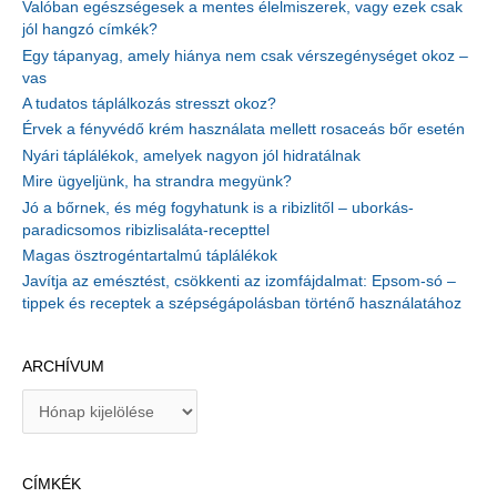
Valóban egészségesek a mentes élelmiszerek, vagy ezek csak
jól hangzó címkék?
Egy tápanyag, amely hiánya nem csak vérszegénységet okoz –
vas
A tudatos táplálkozás stresszt okoz?
Érvek a fényvédő krém használata mellett rosaceás bőr esetén
Nyári táplálékok, amelyek nagyon jól hidratálnak
Mire ügyeljünk, ha strandra megyünk?
Jó a bőrnek, és még fogyhatunk is a ribizlitől – uborkás-
paradicsomos ribizlisaláta-recepttel
Magas ösztrogéntartalmú táplálékok
Javítja az emésztést, csökkenti az izomfájdalmat: Epsom-só –
tippek és receptek a szépségápolásban történő használatához
ARCHÍVUM
A
r
c
h
CÍMKÉK
í