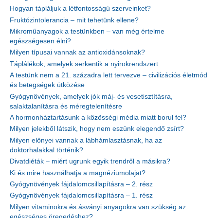
Hogyan tápláljuk a létfontosságú szerveinket?
Fruktózintolerancia – mit tehetünk ellene?
Mikroműanyagok a testünkben – van még értelme
egészségesen élni?
Milyen típusai vannak az antioxidánsoknak?
Táplálékok, amelyek serkentik a nyirokrendszert
A testünk nem a 21. századra lett tervezve – civilizációs életmód
és betegségek ütközése
Gyógynövények, amelyek jók máj- és vesetisztításra,
salaktalanításra és méregtelenítésre
A hormonháztartásunk a közösségi média miatt borul fel?
Milyen jelekből látszik, hogy nem eszünk elegendő zsírt?
Milyen előnyei vannak a lábhámlasztásnak, ha az
doktorhalakkal történik?
Divatdiéták – miért ugrunk egyik trendről a másikra?
Ki és mire használhatja a magnéziumolajat?
Gyógynövények fájdalomcsillapításra – 2. rész
Gyógynövények fájdalomcsillapításra – 1. rész
Milyen vitaminokra és ásványi anyagokra van szükség az
egészséges öregedéshez?