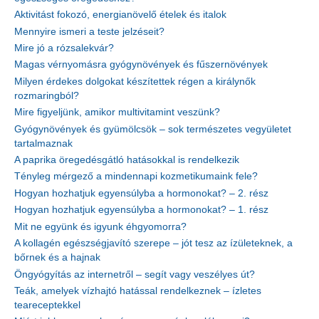
Aktivitást fokozó, energianövelő ételek és italok
Mennyire ismeri a teste jelzéseit?
Mire jó a rózsalekvár?
Magas vérnyomásra gyógynövények és fűszernövények
Milyen érdekes dolgokat készítettek régen a királynők
rozmaringból?
Mire figyeljünk, amikor multivitamint veszünk?
Gyógynövények és gyümölcsök – sok természetes vegyületet
tartalmaznak
A paprika öregedésgátló hatásokkal is rendelkezik
Tényleg mérgező a mindennapi kozmetikumaink fele?
Hogyan hozhatjuk egyensúlyba a hormonokat? – 2. rész
Hogyan hozhatjuk egyensúlyba a hormonokat? – 1. rész
Mit ne együnk és igyunk éhgyomorra?
A kollagén egészségjavító szerepe – jót tesz az ízületeknek, a
bőrnek és a hajnak
Öngyógyítás az internetről – segít vagy veszélyes út?
Teák, amelyek vízhajtó hatással rendelkeznek – ízletes
teareceptekkel