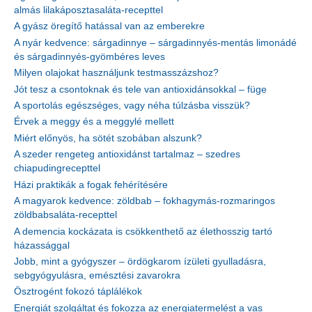
almás lilakáposztasaláta-recepttel
A gyász öregítő hatással van az emberekre
A nyár kedvence: sárgadinnye – sárgadinnyés-mentás limonádé
és sárgadinnyés-gyömbéres leves
Milyen olajokat használjunk testmasszázshoz?
Jót tesz a csontoknak és tele van antioxidánsokkal – füge
A sportolás egészséges, vagy néha túlzásba visszük?
Érvek a meggy és a meggylé mellett
Miért előnyös, ha sötét szobában alszunk?
A szeder rengeteg antioxidánst tartalmaz – szedres
chiapudingrecepttel
Házi praktikák a fogak fehérítésére
A magyarok kedvence: zöldbab – fokhagymás-rozmaringos
zöldbabsaláta-recepttel
A demencia kockázata is csökkenthető az élethosszig tartó
házassággal
Jobb, mint a gyógyszer – ördögkarom ízületi gyulladásra,
sebgyógyulásra, emésztési zavarokra
Ösztrogént fokozó táplálékok
Energiát szolgáltat és fokozza az energiatermelést a vas