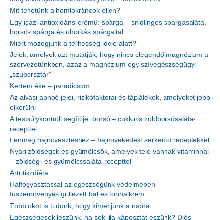
Mit tehetünk a homlokráncok ellen?
Egy igazi antioxidáns-erőmű: spárga – snidlinges spárgasaláta,
borsós spárga és uborkás spárgaital
Miért mozogjunk a terhesség ideje alatt?
Jelek, amelyek azt mutatják, hogy nincs elegendő magnézium a
szervezetünkben, azaz a magnézium egy szívegészségügyi
„szupersztár”
Kertem éke – paradicsom
Az alvási apnoé jelei, rizikófaktorai és táplálékok, amelyeket jobb
elkerülni
A testsúlykontroll segítője: borsó – cukkinis zöldborsósaláta-
recepttel
Lenmag hajnövesztéshez – hajnövekedést serkentő receptekkel
Nyári zöldségek és gyümölcsök, amelyek tele vannak vitaminnal
– zöldség- és gyümölcssaláta-recepttel
Artritiszdiéta
Halfogyasztással az egészségünk védelmében –
fűszernövényes grillezett hal és tonhalkrém
Több okot is tudunk, hogy kimenjünk a napra
Egészségesek leszünk, ha sok lila káposztát eszünk? Diós-