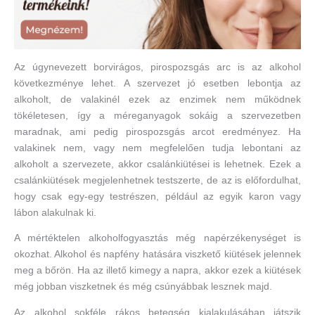
Az úgynevezett borvirágos, pirospozsgás arc is az alkohol
következménye lehet. A szervezet jó esetben lebontja az
alkoholt, de valakinél ezek az enzimek nem működnek
tökéletesen, így a méreganyagok sokáig a szervezetben
maradnak, ami pedig pirospozsgás arcot eredményez. Ha
valakinek nem, vagy nem megfelelően tudja lebontani az
alkoholt a szervezete, akkor csalánkiütései is lehetnek. Ezek a
csalánkiütések megjelenhetnek testszerte, de az is előfordulhat,
hogy csak egy-egy testrészen, például az egyik karon vagy
lábon alakulnak ki.
A mértéktelen alkoholfogyasztás még napérzékenységet is
okozhat. Alkohol és napfény hatására viszkető kiütések jelennek
meg a bőrön. Ha az illető kimegy a napra, akkor ezek a kiütések
még jobban viszketnek és még csúnyábbak lesznek majd.
Az alkohol sokféle rákos betegség kialakulásában játszik