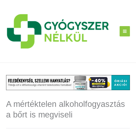
Skip
to
content
A mértéktelen alkoholfogyasztás
a bőrt is megviseli