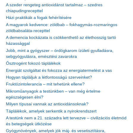
A szeder rengeteg antioxidánst tartalmaz – szedres
chiapudingrecepttel
Házi praktikák a fogak fehérítésére
A magyarok kedvence: zöldbab – fokhagymás-rozmaringos
zöldbabsaláta-recepttel
A demencia kockázata is csökkenthető az élethosszig tartó
házassággal
Jobb, mint a gyógyszer – ördögkarom ízületi gyulladásra,
sebgyógyulásra, emésztési zavarokra
Ösztrogént fokozó táplálékok
Energiát szolgáltat és fokozza az energiatermelést a vas
Hogyan tápláljuk a létfontosságú szerveinket?
Fruktózintolerancia – mit tehetünk ellene?
Mikroműanyagok a testünkben – van még értelme
egészségesen élni?
Milyen típusai vannak az antioxidánsoknak?
Táplálékok, amelyek serkentik a nyirokrendszert
A testünk nem a 21. századra lett tervezve – civilizációs életmód
és betegségek ütközése
Gyógynövények, amelyek jók máj- és vesetisztításra,