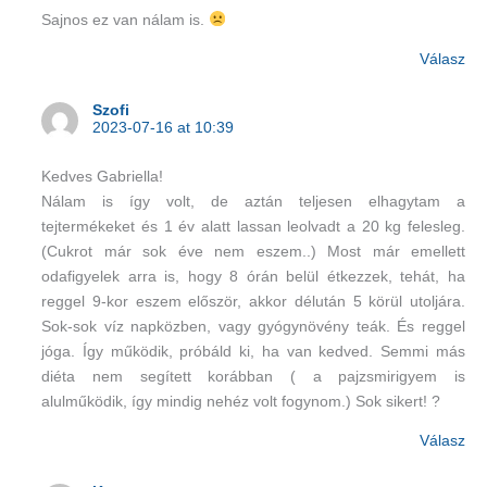
Sajnos ez van nálam is.
Válasz
Szofi
2023-07-16 at 10:39
Kedves Gabriella!
Nálam is így volt, de aztán teljesen elhagytam a
tejtermékeket és 1 év alatt lassan leolvadt a 20 kg felesleg.
(Cukrot már sok éve nem eszem..) Most már emellett
odafigyelek arra is, hogy 8 órán belül étkezzek, tehát, ha
reggel 9-kor eszem először, akkor délután 5 körül utoljára.
Sok-sok víz napközben, vagy gyógynövény teák. És reggel
jóga. Így működik, próbáld ki, ha van kedved. Semmi más
diéta nem segített korábban ( a pajzsmirigyem is
alulműködik, így mindig nehéz volt fogynom.) Sok sikert! ?
Válasz