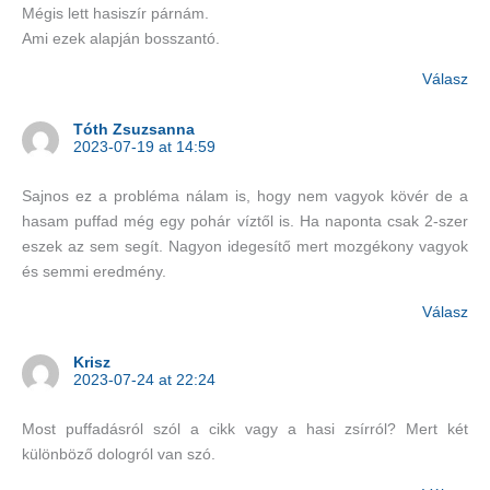
Mégis lett hasiszír párnám.
Ami ezek alapján bosszantó.
Válasz
Tóth Zsuzsanna
2023-07-19 at 14:59
Sajnos ez a probléma nálam is, hogy nem vagyok kövér de a
hasam puffad még egy pohár víztől is. Ha naponta csak 2-szer
eszek az sem segít. Nagyon idegesítő mert mozgékony vagyok
és semmi eredmény.
Válasz
Krisz
2023-07-24 at 22:24
Most puffadásról szól a cikk vagy a hasi zsírról? Mert két
különböző dologról van szó.