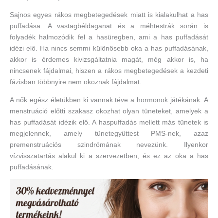
Sajnos egyes rákos megbetegedések miatt is kialakulhat a has
puffadása. A vastagbéldaganat és a méhtestrák során is
folyadék halmozódik fel a hasüregben, ami a has puffadását
idézi elő. Ha nincs semmi különösebb oka a has puffadásának,
akkor is érdemes kivizsgáltatnia magát, még akkor is, ha
nincsenek fájdalmai, hiszen a rákos megbetegedések a kezdeti
fázisban többnyire nem okoznak fájdalmat.
A nők egész életükben ki vannak téve a hormonok játékának. A
menstruáció előtti szakasz okozhat olyan tüneteket, amelyek a
has puffadását idézik elő. A haspuffadás mellett más tünetek is
megjelennek, amely tünetegyüttest PMS-nek, azaz
premenstruációs szindrómának nevezünk. Ilyenkor
vízvisszatartás alakul ki a szervezetben, és ez az oka a has
puffadásának.