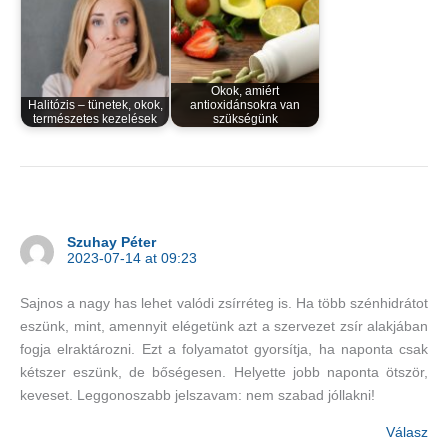
Okok, amiért
Halitózis – tünetek, okok,
antioxidánsokra van
természetes kezelések
szükségünk
Szuhay Péter
2023-07-14 at 09:23
Sajnos a nagy has lehet valódi zsírréteg is. Ha több szénhidrátot
eszünk, mint, amennyit elégetünk azt a szervezet zsír alakjában
fogja elraktározni. Ezt a folyamatot gyorsítja, ha naponta csak
kétszer eszünk, de bőségesen. Helyette jobb naponta ötször,
keveset. Leggonoszabb jelszavam: nem szabad jóllakni!
Válasz