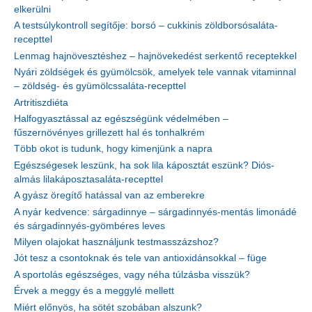
elkerülni
A testsúlykontroll segítője: borsó – cukkinis zöldborsósaláta-
recepttel
Lenmag hajnövesztéshez – hajnövekedést serkentő receptekkel
Nyári zöldségek és gyümölcsök, amelyek tele vannak vitaminnal
– zöldség- és gyümölcssaláta-recepttel
Artritiszdiéta
Halfogyasztással az egészségünk védelmében –
fűszernövényes grillezett hal és tonhalkrém
Több okot is tudunk, hogy kimenjünk a napra
Egészségesek leszünk, ha sok lila káposztát eszünk? Diós-
almás lilakáposztasaláta-recepttel
A gyász öregítő hatással van az emberekre
A nyár kedvence: sárgadinnye – sárgadinnyés-mentás limonádé
és sárgadinnyés-gyömbéres leves
Milyen olajokat használjunk testmasszázshoz?
Jót tesz a csontoknak és tele van antioxidánsokkal – füge
A sportolás egészséges, vagy néha túlzásba visszük?
Érvek a meggy és a meggylé mellett
Miért előnyös, ha sötét szobában alszunk?