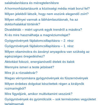
salaktalanításra és méregtelenítésre
A hormonháztartásunk a közösségi média miatt borul fel?
Milyen jelekből látszik, hogy nem eszünk elegendő zsírt?
Milyen előnyei vannak a lábhámlasztásnak, ha az
doktorhalakkal történik?
Divatdiéták – miért ugrunk egyik trendről a másikra?
Ki és mire használhatja a magnéziumolajat?
Gyógynövények fájdalomcsillapításra – 2. rész
Gyógynövények fájdalomcsillapításra – 1. rész
Milyen vitaminokra és ásványi anyagokra van szükség az
egészséges öregedéshez?
Aktivitást fokozó, energianövelő ételek és italok
Mennyire ismeri a teste jelzéseit?
Mire jó a rózsalekvár?
Magas vérnyomásra gyógynövények és fűszernövények
Milyen érdekes dolgokat készítettek régen a királynők
rozmaringból?
Mire figyeljünk, amikor multivitamint veszünk?
Gyógynövények és gyümölcsök – sok természetes vegyületet
tartalmaznak