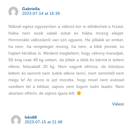
Gabriella
2023-07-14 at 16:39
Nőknél egész egyszerűen a változó kor is előidézheti a hízást,
hiába nem eszik valaki sokat és hiába mozog eleget.
Hormonális változásról van szó ugyanis. Ha jóllakik az ember,
ha nem, ha rengeteget mozog, ha nem, a kilók jönnek: ez
hajlam kérdése is. Mindent megtettem, hogy vékony maradjak,
58 évig csak 48 kg voltam, de jöttek a kilók és bármit is tettem
ellene, felszaladt 20 kg. Nem vagyok elhízva, de túlsúlyos
lettem és semmit nem tudok ellene tenni, mert semmitől nem
megy le! Az orvos is azt mondta, hogy mivel nem evéssel
szedtem fel a kilókat, sajnos nem fogom tudni leadni. Nem
akartam elhinni, de sajnos igaza lett.
Válasz
Irén68
2023-07-15 at 21:48