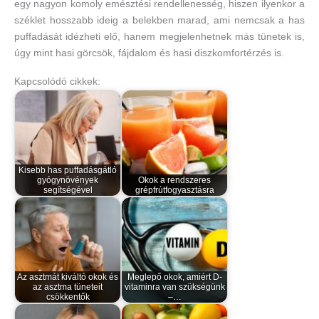
egy nagyon komoly emésztési rendellenesség, hiszen ilyenkor a
széklet hosszabb ideig a belekben marad, ami nemcsak a has
puffadását idézheti elő, hanem megjelenhetnek más tünetek is,
úgy mint hasi görcsök, fájdalom és hasi diszkomfortérzés is.
Kapcsolódó cikkek:
Kisebb has puffadásgátló
gyógynövények
Okok a rendszeres
segítségével
grépfrútfogyasztásra
Az asztmát kiváltó okok és
Meglepő okok, amiért D-
az asztma tüneteit
vitaminra van szükségünk
csökkentők
–…