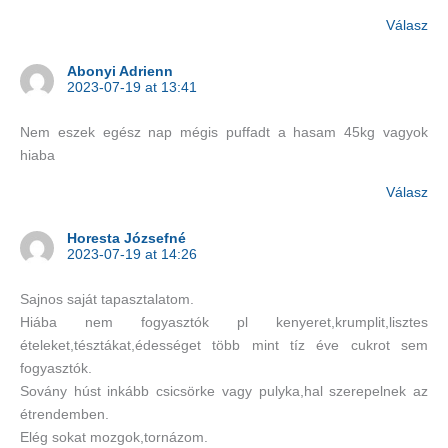
Válasz
Abonyi Adrienn
2023-07-19 at 13:41
Nem eszek egész nap mégis puffadt a hasam 45kg vagyok
hiaba
Válasz
Horesta Józsefné
2023-07-19 at 14:26
Sajnos saját tapasztalatom.
Hiába nem fogyasztók pl kenyeret,krumplit,lisztes
ételeket,tésztákat,édességet több mint tíz éve cukrot sem
fogyasztók.
Sovány húst inkább csicsörke vagy pulyka,hal szerepelnek az
étrendemben.
Elég sokat mozgok,tornázom.