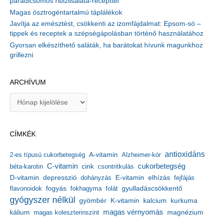
paradicsomos ribizlisaláta-recepttel
Magas ösztrogéntartalmú táplálékok
Javítja az emésztést, csökkenti az izomfájdalmat: Epsom-só –
tippek és receptek a szépségápolásban történő használatához
Gyorsan elkészíthető saláták, ha barátokat hívunk magunkhoz
grillezni
ARCHÍVUM
A
r
c
h
CÍMKÉK
í
v
antioxidáns
A-vitamin
2-es típusú cukorbetegség
Alzheimer-kór
u
m
C-vitamin
cukorbetegség
béta-karotin
cink
csontritkulás
depresszió
E-vitamin
D-vitamin
dohányzás
elhízás
fejfájás
gyulladáscsökkentő
flavonoidok
fogyás
fokhagyma
folát
gyógyszer nélkül
kalcium
gyömbér
K-vitamin
kurkuma
kálium
magas vérnyomás
magnézium
magas koleszterinszint