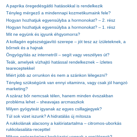
A paprika öregedésgátló hatásokkal is rendelkezik
Tényleg mérgező a mindennapi kozmetikumaink fele?
Hogyan hozhatjuk egyensúlyba a hormonokat? – 2. rész
Hogyan hozhatjuk egyensúlyba a hormonokat? – 1. rész
Mit ne együnk és igyunk éhgyomorra?
A kollagén egészségjavító szerepe – jót tesz az ízületeknek, a
bőrnek és a hajnak
Öngyógyítás az internetről – segít vagy veszélyes út?
Teák, amelyek vízhajtó hatással rendelkeznek – ízletes
teareceptekkel
Miért jobb az orrunkon és nem a szánkon lélegezni?
Tényleg szükségünk van ennyi vitaminra, vagy csak jól hangzó
marketing?
A száraz bőr nemcsak télen, hanem minden évszakban
probléma lehet – sheavajas arcmaszkok
Milyen gyógyteát igyanak az egyes csillagjegyek?
Túl sok vizet iszunk? A hidratálás új mítosza
A rukkolának alacsony a kalóriatartalma – citromos-uborkás
rukkolasaláta-recepttel
Milyen egészségügyi kockázatai vannak a repülésnek?