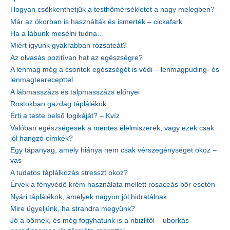
Hogyan csökkenthetjük a testhőmérsékletet a nagy melegben?
Már az ókorban is használták és ismerték – cickafark
Ha a lábunk mesélni tudna…
Miért igyunk gyakrabban rózsateát?
Az olvasás pozitívan hat az egészségre?
A lenmag még a csontok egészségét is védi – lenmagpuding- és
lenmagtearecepttel
A lábmasszázs és talpmasszázs előnyei
Rostokban gazdag táplálékok
Érti a teste belső logikáját? – Kvíz
Valóban egészségesek a mentes élelmiszerek, vagy ezek csak
jól hangzó címkék?
Egy tápanyag, amely hiánya nem csak vérszegénységet okoz –
vas
A tudatos táplálkozás stresszt okoz?
Érvek a fényvédő krém használata mellett rosaceás bőr esetén
Nyári táplálékok, amelyek nagyon jól hidratálnak
Mire ügyeljünk, ha strandra megyünk?
Jó a bőrnek, és még fogyhatunk is a ribizlitől – uborkás-