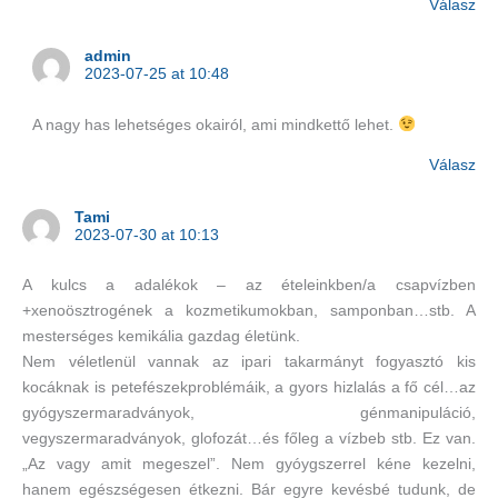
Válasz
admin
2023-07-25 at 10:48
A nagy has lehetséges okairól, ami mindkettő lehet.
Válasz
Tami
2023-07-30 at 10:13
A kulcs a adalékok – az ételeinkben/a csapvízben
+xenoösztrogének a kozmetikumokban, samponban…stb. A
mesterséges kemikália gazdag életünk.
Nem véletlenül vannak az ipari takarmányt fogyasztó kis
kocáknak is petefészekproblémáik, a gyors hizlalás a fő cél…az
gyógyszermaradványok, génmanipuláció,
vegyszermaradványok, glofozát…és főleg a vízbeb stb. Ez van.
„Az vagy amit megeszel”. Nem gyóygszerrel kéne kezelni,
hanem egészségesen étkezni. Bár egyre kevésbé tudunk, de