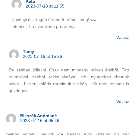
Kata
2023-07-18 at 11:55
Növényi ösztrogén étrendet próbálj meg! ww
Intenset. hu everslimm programja
Válasz
Tomy
2023-07-16 at 15:26
De szabad jóllakni. Csak nem mindegy milyen ételből. Főtt
krumplival…zabbal…tökkel,almàval…stb.. nyugodtan ehetünk
sokat , hiszen kalória rartalmuk csekély.. sőt még rostban is
gazdagok
Válasz
Bleszák Andrásné
2023-07-16 at 05:46
Sajnos sovány vagyok de hasam jobb oldalon nő..már