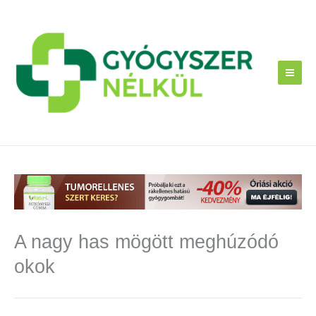
Skip
to
content
A nagy has mögött meghúzódó
okok