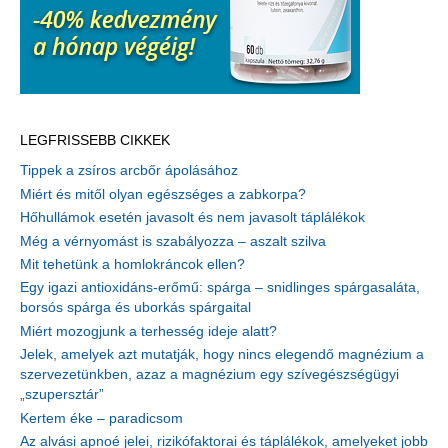
LEGFRISSEBB CIKKEK
Tippek a zsíros arcbőr ápolásához
Miért és mitől olyan egészséges a zabkorpa?
Hőhullámok esetén javasolt és nem javasolt táplálékok
Még a vérnyomást is szabályozza – aszalt szilva
Mit tehetünk a homlokráncok ellen?
Egy igazi antioxidáns-erőmű: spárga – snidlinges spárgasaláta,
borsós spárga és uborkás spárgaital
Miért mozogjunk a terhesség ideje alatt?
Jelek, amelyek azt mutatják, hogy nincs elegendő magnézium a
szervezetünkben, azaz a magnézium egy szívegészségügyi
„szupersztár”
Kertem éke – paradicsom
Az alvási apnoé jelei, rizikófaktorai és táplálékok, amelyeket jobb