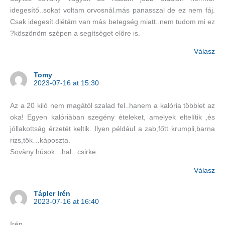
idegesítő..sokat voltam orvosnál.más panasszal de ez nem fáj.
Csak idegesít.diétám van más betegség miatt..nem tudom mi ez
?köszönöm szépen a segítséget előre is.
Válasz
Tomy
2023-07-16 at 15:30
Az a 20 kiló nem magától szalad fel..hanem a kalória többlet az
oka! Egyen kalóriàban szegény ételeket, amelyek eltelítik ,és
jóllakottság érzetét keltik. Ilyen például a zab,főtt krumpli,barna
rizs,tök…kàposzta.
Sovàny húsok…hal.. csirke.
Válasz
Tápler Irén
2023-07-16 at 16:40
Irén.