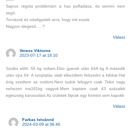
Sajnos régóta problémám a has puffadása, és semmi nem
segít.
Tornázok és odafigyelek arra, hogy mit eszek.
Nagyon idegesít…..?
Válasz
Veress Viktorne
2023-07-17 at 18:10
Szülés előtt. 55 kg voltam.Elso gyerek után 64A kg A második
után újra 64. A szoptatás alatt elkezdtem felszedni a kilókat.Hat
évig szedtem az ovidont.Nem tudok lefogyni csak 7kilot nagy
nehezen ma181kg vagyok.Mem kaptam csak 43 százalék
egészség károsodást.Az ízületek fájnak egy forintot sem kapokk
Válasz
Farkas Istvánné
2024-03-09 at 06:40