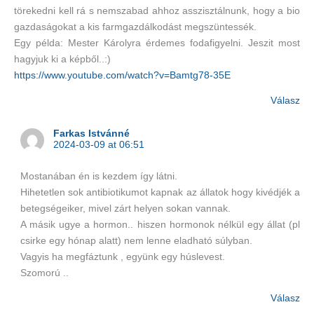
törekedni kell rá s nemszabad ahhoz asszisztálnunk, hogy a bio
gazdaságokat a kis farmgazdálkodást megszüntessék.
Egy példa: Mester Károlyra érdemes fodafigyelni. Jeszit most
hagyjuk ki a képből..:)
https://www.youtube.com/watch?v=Bamtg78-35E
Válasz
Farkas Istvánné
2024-03-09 at 06:51
Mostanában én is kezdem így látni.
Hihetetlen sok antibiotikumot kapnak az állatok hogy kivédjék a
betegségeiker, mivel zárt helyen sokan vannak.
A másik ugye a hormon.. hiszen hormonok nélkül egy állat (pl
csirke egy hónap alatt) nem lenne eladható súlyban.
Vagyis ha megfáztunk , együnk egy húslevest.
Szomorú ..
Válasz