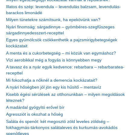
Illatos és szép: levendula – levendulás balzsam, levendulás-
barackos limonádé
Milyen tünetekre számítsunk, ha epekövünk van?
Nyári finomság: sárgadinnye – gyömbéres-szegfűszeges
sárgadinnyedesszert-recepttel
Egyes gyümölcsök csökkenthetik a pajzsmirigybetegségek
kockázatait
A menta és a cukorbetegség – mi közük van egymáshoz?
Vízi aerobikkal még a fogyás is könnyebben megy
A tavasz és a nyár egyik kedvence: rebarbara – rebarbaratea-
recepttel
Mi fokozhatja a nőknél a demencia kockázatait?
A nyári hőségben jól jön egy kis hűsítő – mentavíz
Kisebb égési sérülések az otthonunkban – milyen megoldások
léteznek?
A madárdal gyógyító erővel bír
Agressziót is okozhat a hőség
Saláta és spenót: két megosztó zöld leveles zöldség –
fokhagymás-tárkonyos salátaleves és kurkumás-avokádós
spenótleves