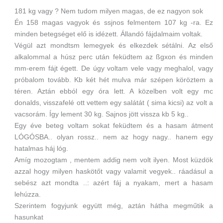
181 kg vagy ? Nem tudom milyen magas, de ez nagyon sok
Én 158 magas vagyok és ssjnos felmentem 107 kg -ra. Ez
minden betegséget elő is idézett. Állandó fájdalmaim voltak.
Végül azt mondtsm lemegyek és elkezdek sétálni. Az első
alkalommal a húsz perc után feküdtem az ßgxon és minden
mm-erem fájt égett. De úgy voltam vele vagy meghalol, vagy
próbalom tovább. Kb két hét mulva már szépen köröztem a
téren. Aztán ebból egy óra lett. A közelben volt egy mc
donalds, visszafelé ott vettem egy salátát ( sima kicsi) az volt a
vacsorám. Így lement 30 kg. Sajnos jött vissza kb 5 kg..
Egy éve beteg voltam sokat feküdtem és a hasam átment
LÓGÓSBA.. olyan rossz.. nem az hogy nagy.. hanem egy
hatalmas háj lóg.
Amíg mozogtam , mentem addig nem volt ilyen. Most küzdök
azzal hogy milyen haskötőt vagy valamit vegyek.. ráadásul a
sebész azt mondta ..: azért fáj a nyakam, mert a hasam
lehúzza.
Szerintem fogyjunk együtt még, aztán hátha megműtik a
hasunkat