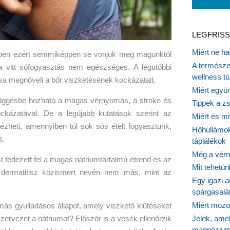
LEGFRISS
Miért ne ha
ppen ezért semmiképpen se vonjuk meg magunktól
A természet
a vitt sófogyasztás nem egészséges. A legutóbbi
wellness tú
ása megnöveli a bőr viszketésének kockázatait.
Miért együn
függésbe hozható a magas vérnyomás, a stroke és
Tippek a z
ckázatával. De a legújabb kutatások szerint az
Miért és m
dézheti, amennyiben túl sok sós ételt fogyasztunk,
Hőhullámok
t.
táplálékok
Még a vérn
 fedezett fel a magas nátriumtartalmú étrend és az
Mit tehetü
ás dermatitisz közismert nevén nem más, mint az
Egy igazi a
spárgasalá
Miért mozog
ás gyulladásos állapot, amely viszkető kiütéseket
Jelek, ame
zervezet a nátriumot? Először is a vesék ellenőrzik
magnézium