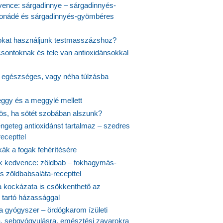
vence: sárgadinnye – sárgadinnyés-
onádé és sárgadinnyés-gyömbéres
jokat használjunk testmasszázshoz?
csontoknak és tele van antioxidánsokkal
s egészséges, vagy néha túlzásba
ggy és a meggylé mellett
yös, ha sötét szobában alszunk?
ngeteg antioxidánst tartalmaz – szedres
ecepttel
kák a fogak fehérítésére
 kedvence: zöldbab – fokhagymás-
s zöldbabsaláta-recepttel
 kockázata is csökkenthető az
 tartó házassággal
 a gyógyszer – ördögkarom ízületi
a, sebgyógyulásra, emésztési zavarokra