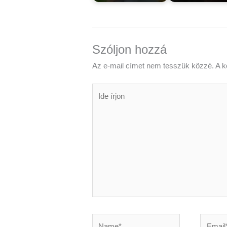
Szóljon hozzá
Az e-mail címet nem tesszük közzé.
A k
Ide
írjon
Name*
Email*