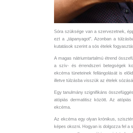
Sóra szüksége van a szervezetnek, é
ezt a „tápanyagot”. Azonban a túlzásb
kutatások szerint a sós ételek fogyaszt
A magas nátriumtartalmú étrend össze
a szív- és érrendszeri betegségek ko
ekcéma tüneteinek fellángolását is elői
illetve túlzásba visszük az ételek sózásá
Egy tanulmány szignifikáns összefüggést
atópiás dermatitisz között. Az atópi
ekcéma.
Az ekcéma egy olyan krónikus, szisztém
képes okozni. Hogyan is dolgozza fel a s