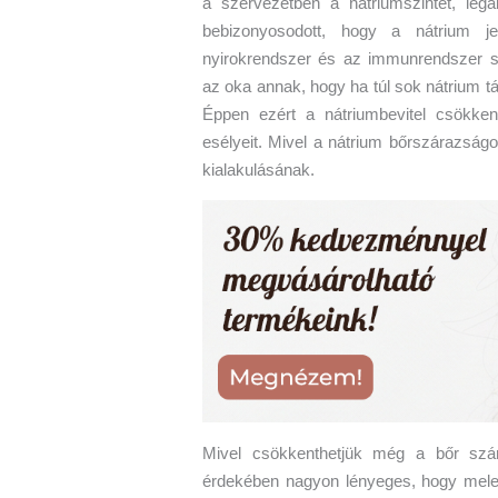
a szervezetben a nátriumszintet, lega
bebizonyosodott, hogy a nátrium je
nyirokrendszer és az immunrendszer sz
az oka annak, hogy ha túl sok nátrium tá
Éppen ezért a nátriumbevitel csökken
esélyeit. Mivel a nátrium bőrszárazság
kialakulásának.
Mivel csökkenthetjük még a bőr szár
érdekében nagyon lényeges, hogy meleg