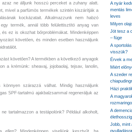
 azaz ne álljunk hosszú perceket a zuhany alatt.
A nyár ked
mentás lim
, mivel a parfümös termékek szintén kiszárítják a
leves
ulásának kockázatait. Alkalmazzunk nem habzó
Milyen ola
egy termék, annál több felülettisztító anyag van
Jót tesz a 
t, és ez is okozhat bőrproblémákat. Mindenképpen
– füge
anyozást követően, és minden esetben használjunk
A sportolá
dratálót.
visszük?
ozást követően? A termékben a következő anyagok
Érvek a me
n a krémünk: sheavaj, jojobaolaj, tejsav, lanolin,
Miért előn
A szeder re
chiapudingr
könnyen szárazzá válhat. Mindig használjunk
Házi prakti
agas SPF-tartalmú ajakbalzsammal regeneráljuk az
A magyarok
rozmaringo
A demencia
t ne tartalmazzon a testápolónk? Például alkoholt,
élethosszig
Jobb, mint
gyulladásr
 ellen? Mindenképpen viseljünk kesztyűt, ha