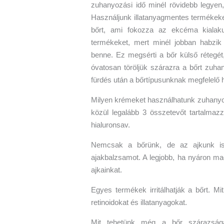
zuhanyozási idő minél rövidebb legyen,
Használjunk illatanyagmentes termékeket
bőrt, ami fokozza az ekcéma kialak
termékeket, mert minél jobban habzik 
benne. Ez megsérti a bőr külső rétegé
óvatosan töröljük szárazra a bőrt zuh
fürdés után a bőrtípusunknak megfelelő hi
Milyen krémeket használhatunk zuhany
közül legalább 3 összetevőt tartalmazzo
hialuronsav.
Nemcsak a bőrünk, de az ajkunk is 
ajakbalzsamot. A legjobb, ha nyáron m
ajkainkat.
Egyes termékek irritálhatják a bőrt. Mi
retinoidokat és illatanyagokat.
Mit tehetünk még a bőr szárazsága