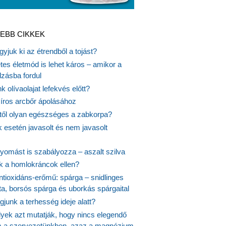
EBB CIKKEK
gyjuk ki az étrendből a tojást?
es életmód is lehet káros – amikor a
lzásba fordul
k olívaolajat lefekvés előtt?
síros arcbőr ápolásához
itől olyan egészséges a zabkorpa?
 esetén javasolt és nem javasolt
yomást is szabályozza – aszalt szilva
nk a homlokráncok ellen?
ntioxidáns-erőmű: spárga – snidlinges
ta, borsós spárga és uborkás spárgaital
junk a terhesség ideje alatt?
lyek azt mutatják, hogy nincs elegendő
 a szervezetünkben, azaz a magnézium