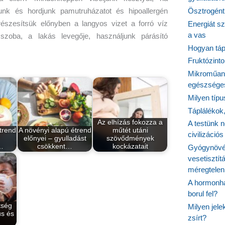
unk és hordjunk pamutruházatot és hipoallergén
Ösztrogént
részesítsük előnyben a langyos vizet a forró víz
Energiát sz
a vas
szoba, a lakás levegője, használjunk párásító
Hogyan tápl
Fruktózinto
Mikroműany
egészséges
Milyen típ
Táplálékok
Az elhízás fokozza a
A testünk n
trend
A növényi alapú étrend
műtét utáni
civilizáci
előnyei – gyulladást
szövődmények
…
csökkent…
kockázatait
Gyógynövén
vesetisztít
méregtelen
A hormonhá
borul fel?
tség
Milyen jel
us és
zsírt?