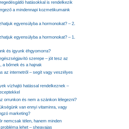
regedésgátló hatásokkal is rendelkezik
rgező a mindennapi kozmetikumaink
hatjuk egyensúlyba a hormonokat? – 2.
hatjuk egyensúlyba a hormonokat? – 1.
ünk és igyunk éhgyomorra?
egészségjavító szerepe – jót tesz az
, a bőrnek és a hajnak
 az internetről – segít vagy veszélyes
yek vízhajtó hatással rendelkeznek –
receptekkel
 az orrunkon és nem a szánkon lélegezni?
ükségünk van ennyi vitaminra, vagy
angzó marketing?
őr nemcsak télen, hanem minden
probléma lehet – sheavajas