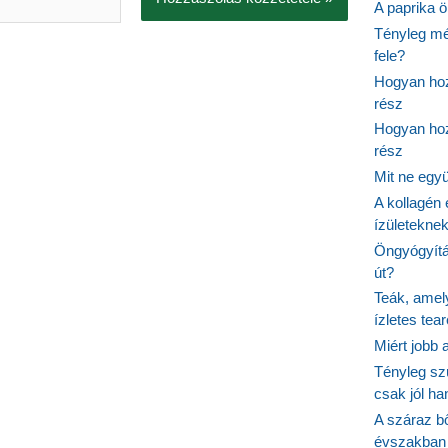
A paprika ö
Tényleg mé
fele?
Hogyan hoz
rész
Hogyan hoz
rész
Mit ne egy
A kollagén 
ízületeknek
Öngyógyítás
út?
Teák, amel
ízletes tea
Miért jobb
Tényleg sz
csak jól h
A száraz b
évszakban 