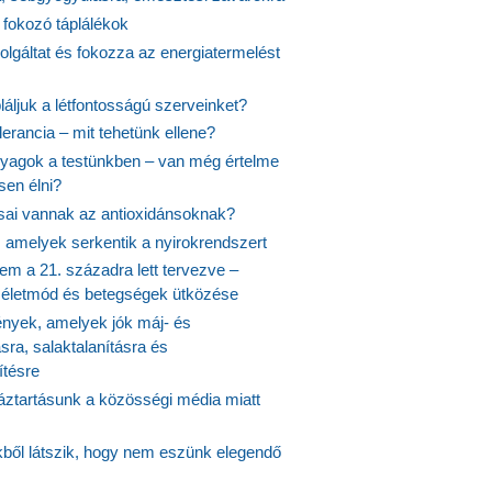
 fokozó táplálékok
olgáltat és fokozza az energiatermelést
áljuk a létfontosságú szerveinket?
lerancia – mit tehetünk ellene?
agok a testünkben – van még értelme
en élni?
usai vannak az antioxidánsoknak?
, amelyek serkentik a nyirokrendszert
em a 21. századra lett tervezve –
ós életmód és betegségek ütközése
yek, amelyek jók máj- és
ásra, salaktalanításra és
ítésre
ztartásunk a közösségi média miatt
ekből látszik, hogy nem eszünk elegendő