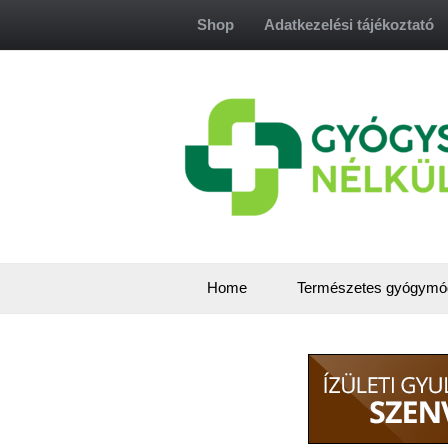
Skip
Shop
Adatkezelési tájékoztató
to
content
Home
Természetes gyógymó