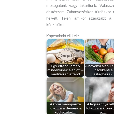
mosogatunk vagy takarítunk. Válassz
öblítőszert. Zuhanyozáskor, fürdéskor 
helyett. Télen, amikor szárazabb a 
készüléket.
Kapcsolódó cikkek:
Egy étrend, amely
A növényi alapú é
mindenkinek ajánlott –
csökkenti a
mediterrán étrend
vastagbélrák
A korai menopauza
A légszennyezet
fokozza a demencia
fokozza a krónik
kockázatait…
az…