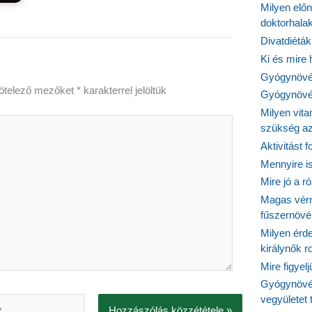
Milyen elő
doktorhalak
Divatdiéták
Ki és mire
Gyógynövén
ötelező mezőket
*
karakterrel jelöltük
Gyógynövén
Milyen vit
szükség a
Aktivitást 
Mennyire is
Mire jó a r
Magas vér
fűszernöv
Milyen érde
királynők 
Mire figyel
Gyógynövé
vegyületet