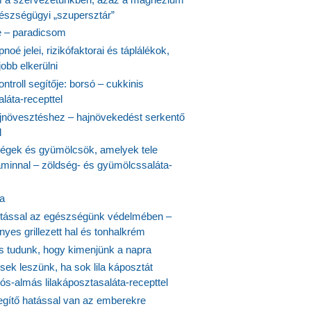
észségügyi „szupersztár”
 – paradicsom
noé jelei, rizikófaktorai és táplálékok,
obb elkerülni
ontroll segítője: borsó – cukkinis
láta-recepttel
növesztéshez – hajnövekedést serkentő
l
ségek és gyümölcsök, amelyek tele
aminnal – zöldség- és gyümölcssaláta-
ta
tással az egészségünk védelmében –
yes grillezett hal és tonhalkrém
is tudunk, hogy kimenjünk a napra
ek leszünk, ha sok lila káposztát
s-almás lilakáposztasaláta-recepttel
egítő hatással van az emberekre