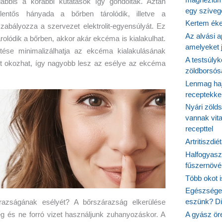
lábbis a korábbi kutatások így gondolták. Aztán
egy szíveg
lentős hányada a bőrben tárolódik, illetve a
Kertem éke
abályozza a szervezet elektrolit-egyensúlyát. Ez
Az alvási ap
rolódik a bőrben, akkor akár ekcéma is kialakulhat.
amelyeket j
tése minimalizálhatja az ekcéma kialakulásának
A testsúlyk
ot okozhat, így nagyobb lesz az esélye az ekcéma
zöldborsósa
Lenmag haj
receptekke
Nyári zöld
vannak vit
recepttel
Artritiszdié
Halfogyasz
fűszernövén
Több okot 
Egészséges
eszünk? Dió
azságának esélyét? A bőrszárazság elkerülése
 és ne forró vizet használjunk zuhanyozáskor. A
A gyász ör