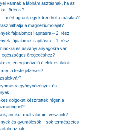
nyei vannak a lábhámlasztásnak, ha az
kal történik?
 – miért ugrunk egyik trendről a másikra?
 használhatja a magnéziumolajat?
yek fájdalomcsillapításra – 2. rész
yek fájdalomcsillapításra – 1. rész
aminokra és ásványi anyagokra van
z egészséges öregedéshez?
fokozó, energianövelő ételek és italok
meri a teste jelzéseit?
ózsalekvár?
nyomásra gyógynövények és
ények
kes dolgokat készítettek régen a
rozmaringból?
jünk, amikor multivitamint veszünk?
nyek és gyümölcsök – sok természetes
 tartalmaznak