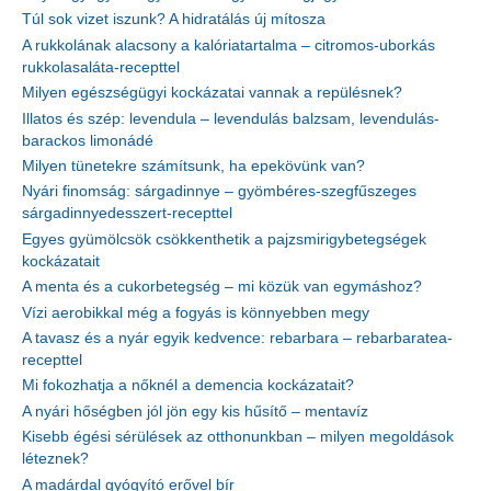
Túl sok vizet iszunk? A hidratálás új mítosza
A rukkolának alacsony a kalóriatartalma – citromos-uborkás
rukkolasaláta-recepttel
Milyen egészségügyi kockázatai vannak a repülésnek?
Illatos és szép: levendula – levendulás balzsam, levendulás-
barackos limonádé
Milyen tünetekre számítsunk, ha epekövünk van?
Nyári finomság: sárgadinnye – gyömbéres-szegfűszeges
sárgadinnyedesszert-recepttel
Egyes gyümölcsök csökkenthetik a pajzsmirigybetegségek
kockázatait
A menta és a cukorbetegség – mi közük van egymáshoz?
Vízi aerobikkal még a fogyás is könnyebben megy
A tavasz és a nyár egyik kedvence: rebarbara – rebarbaratea-
recepttel
Mi fokozhatja a nőknél a demencia kockázatait?
A nyári hőségben jól jön egy kis hűsítő – mentavíz
Kisebb égési sérülések az otthonunkban – milyen megoldások
léteznek?
A madárdal gyógyító erővel bír