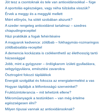
Jót tesz a csontoknak és tele van antioxidánsokkal – füge
A sportolás egészséges, vagy néha túlzásba visszük?
Érvek a meggy és a meggylé mellett
Miért előnyös, ha sötét szobában alszunk?
A szeder rengeteg antioxidánst tartalmaz – szedres
chiapudingrecepttel
Házi praktikák a fogak fehérítésére
A magyarok kedvence: zöldbab – fokhagymás-rozmaringos
zöldbabsaláta-recepttel
A demencia kockázata is csökkenthető az élethosszig tartó
házassággal
Jobb, mint a gyógyszer – ördögkarom ízületi gyulladásra,
sebgyógyulásra, emésztési zavarokra
Ösztrogént fokozó táplálékok
Energiát szolgáltat és fokozza az energiatermelést a vas
Hogyan tápláljuk a létfontosságú szerveinket?
Fruktózintolerancia – mit tehetünk ellene?
Mikroműanyagok a testünkben – van még értelme
egészségesen élni?
Milyen típusai vannak az antioxidánsoknak?