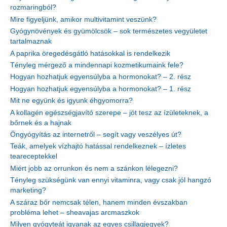
rozmaringból?
Mire figyeljünk, amikor multivitamint veszünk?
Gyógynövények és gyümölcsök – sok természetes vegyületet
tartalmaznak
A paprika öregedésgátló hatásokkal is rendelkezik
Tényleg mérgező a mindennapi kozmetikumaink fele?
Hogyan hozhatjuk egyensúlyba a hormonokat? – 2. rész
Hogyan hozhatjuk egyensúlyba a hormonokat? – 1. rész
Mit ne együnk és igyunk éhgyomorra?
A kollagén egészségjavító szerepe – jót tesz az ízületeknek, a
bőrnek és a hajnak
Öngyógyítás az internetről – segít vagy veszélyes út?
Teák, amelyek vízhajtó hatással rendelkeznek – ízletes
teareceptekkel
Miért jobb az orrunkon és nem a szánkon lélegezni?
Tényleg szükségünk van ennyi vitaminra, vagy csak jól hangzó
marketing?
A száraz bőr nemcsak télen, hanem minden évszakban
probléma lehet – sheavajas arcmaszkok
Milyen gyógyteát igyanak az egyes csillagjegyek?