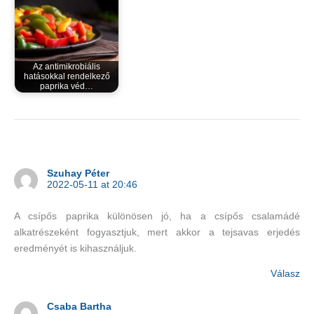
Az antimikrobiális
hatásokkal rendelkező
paprika véd…
Szuhay Péter
2022-05-11 at 20:46
A csípős paprika különösen jó, ha a csípős csalamádé
alkatrészeként fogyasztjuk, mert akkor a tejsavas erjedés
eredményét is kihasználjuk.
Válasz
Csaba Bartha