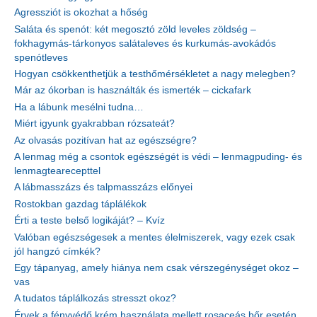
Agressziót is okozhat a hőség
Saláta és spenót: két megosztó zöld leveles zöldség –
fokhagymás-tárkonyos salátaleves és kurkumás-avokádós
spenótleves
Hogyan csökkenthetjük a testhőmérsékletet a nagy melegben?
Már az ókorban is használták és ismerték – cickafark
Ha a lábunk mesélni tudna…
Miért igyunk gyakrabban rózsateát?
Az olvasás pozitívan hat az egészségre?
A lenmag még a csontok egészségét is védi – lenmagpuding- és
lenmagtearecepttel
A lábmasszázs és talpmasszázs előnyei
Rostokban gazdag táplálékok
Érti a teste belső logikáját? – Kvíz
Valóban egészségesek a mentes élelmiszerek, vagy ezek csak
jól hangzó címkék?
Egy tápanyag, amely hiánya nem csak vérszegénységet okoz –
vas
A tudatos táplálkozás stresszt okoz?
Érvek a fényvédő krém használata mellett rosaceás bőr esetén