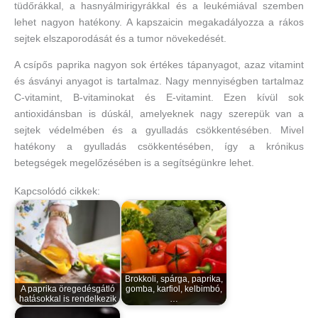
tüdőrákkal, a hasnyálmirigyrákkal és a leukémiával szemben
lehet nagyon hatékony. A kapszaicin megakadályozza a rákos
sejtek elszaporodását és a tumor növekedését.
A csípős paprika nagyon sok értékes tápanyagot, azaz vitamint
és ásványi anyagot is tartalmaz. Nagy mennyiségben tartalmaz
C-vitamint, B-vitaminokat és E-vitamint. Ezen kívül sok
antioxidánsban is dúskál, amelyeknek nagy szerepük van a
sejtek védelmében és a gyulladás csökkentésében. Mivel
hatékony a gyulladás csökkentésében, így a krónikus
betegségek megelőzésében is a segítségünkre lehet.
Kapcsolódó cikkek:
Brokkoli, spárga, paprika,
A paprika öregedésgátló
gomba, karfiol, kelbimbó,
hatásokkal is rendelkezik
…