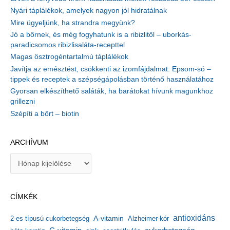
Nyári táplálékok, amelyek nagyon jól hidratálnak
Mire ügyeljünk, ha strandra megyünk?
Jó a bőrnek, és még fogyhatunk is a ribizlitől – uborkás-
paradicsomos ribizlisaláta-recepttel
Magas ösztrogéntartalmú táplálékok
Javítja az emésztést, csökkenti az izomfájdalmat: Epsom-só –
tippek és receptek a szépségápolásban történő használatához
Gyorsan elkészíthető saláták, ha barátokat hívunk magunkhoz
grillezni
Szépíti a bőrt – biotin
ARCHÍVUM
A
r
c
h
CÍMKÉK
í
v
antioxidáns
A-vitamin
2-es típusú cukorbetegség
Alzheimer-kór
u
m