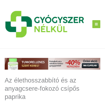
Skip
to
content
Az élethosszabbító és az
anyagcsere-fokozó csípős
paprika