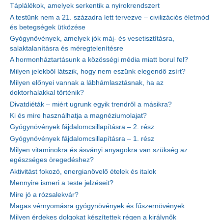
Táplálékok, amelyek serkentik a nyirokrendszert
A testünk nem a 21. századra lett tervezve – civilizációs életmód
és betegségek ütközése
Gyógynövények, amelyek jók máj- és vesetisztításra,
salaktalanításra és méregtelenítésre
A hormonháztartásunk a közösségi média miatt borul fel?
Milyen jelekből látszik, hogy nem eszünk elegendő zsírt?
Milyen előnyei vannak a lábhámlasztásnak, ha az
doktorhalakkal történik?
Divatdiéták – miért ugrunk egyik trendről a másikra?
Ki és mire használhatja a magnéziumolajat?
Gyógynövények fájdalomcsillapításra – 2. rész
Gyógynövények fájdalomcsillapításra – 1. rész
Milyen vitaminokra és ásványi anyagokra van szükség az
egészséges öregedéshez?
Aktivitást fokozó, energianövelő ételek és italok
Mennyire ismeri a teste jelzéseit?
Mire jó a rózsalekvár?
Magas vérnyomásra gyógynövények és fűszernövények
Milyen érdekes dolgokat készítettek régen a királynők