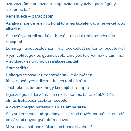
szervezetünkben, azaz a magnézium egy szívegészségügyi
„szupersztár”
Kertem éke – paradicsom
Az alvási apnoé jelei, rizikófaktorai és táplálékok, amelyeket jobb
elkerülni
A testsúlykontroll segítője: borsó – cukkinis zöldborsósaláta-
recepttel
Lenmag hajnövesztéshez – hajnövekedést serkentő receptekkel
Nyári zöldségek és gyümölcsök, amelyek tele vannak vitaminnal
– zöldség- és gyümölcssaláta-recepttel
Artritiszdiéta
Halfogyasztással az egészségünk védelmében –
fűszernövényes grillezett hal és tonhalkrém
Több okot is tudunk, hogy kimenjünk a napra
Egészségesek leszünk, ha sok lila káposztát eszünk? Diós-
almás lilakáposztasaláta-recepttel
A gyász öregítő hatással van az emberekre
A nyár kedvence: sárgadinnye – sárgadinnyés-mentás limonádé
és sárgadinnyés-gyömbéres leves
Milyen olajokat használjunk testmasszázshoz?