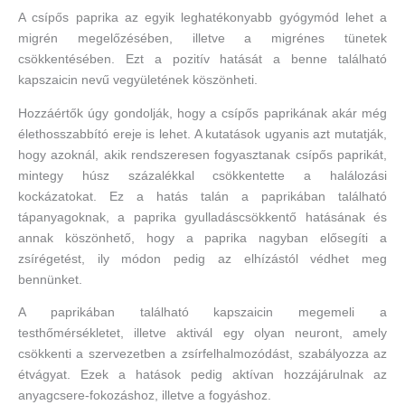
A csípős paprika az egyik leghatékonyabb gyógymód lehet a
migrén megelőzésében, illetve a migrénes tünetek
csökkentésében. Ezt a pozitív hatását a benne található
kapszaicin nevű vegyületének köszönheti.
Hozzáértők úgy gondolják, hogy a csípős paprikának akár még
élethosszabbító ereje is lehet. A kutatások ugyanis azt mutatják,
hogy azoknál, akik rendszeresen fogyasztanak csípős paprikát,
mintegy húsz százalékkal csökkentette a halálozási
kockázatokat. Ez a hatás talán a paprikában található
tápanyagoknak, a paprika gyulladáscsökkentő hatásának és
annak köszönhető, hogy a paprika nagyban elősegíti a
zsírégetést, ily módon pedig az elhízástól védhet meg
bennünket.
A paprikában található kapszaicin megemeli a
testhőmérsékletet, illetve aktivál egy olyan neuront, amely
csökkenti a szervezetben a zsírfelhalmozódást, szabályozza az
étvágyat. Ezek a hatások pedig aktívan hozzájárulnak az
anyagcsere-fokozáshoz, illetve a fogyáshoz.