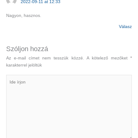
2022-09-11 at 12:33
Nagyon, hasznos.
Válasz
Szóljon hozzá
Az e-mail címet nem tesszük közzé.
A kötelező mezőket
*
karakterrel jelöltük
Ide
írjon