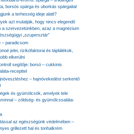
ta, borsós spárga és uborkás spárgaital
junk a terhesség ideje alatt?
lyek azt mutatják, hogy nincs elegendő
 a szervezetünkben, azaz a magnézium
észségügyi „szupersztár”
 – paradicsom
noé jelei, rizikófaktorai és táplálékok,
obb elkerülni
ontroll segítője: borsó – cukkinis
láta-recepttel
növesztéshez – hajnövekedést serkentő
l
ségek és gyümölcsök, amelyek tele
aminnal – zöldség- és gyümölcssaláta-
ta
tással az egészségünk védelmében –
yes grillezett hal és tonhalkrém