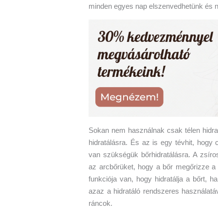
minden egyes nap elszenvedhetünk és 
Sokan nem használnak csak télen hidrat
hidratálásra. És az is egy tévhit, hog
van szükségük bőrhidratálásra. A zsíro
az arcbőrüket, hogy a bőr megőrizze a
funkciója van, hogy hidratálja a bőrt, h
azaz a hidratáló rendszeres használat
ráncok.