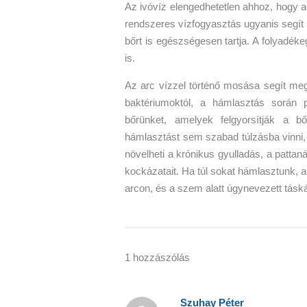
Az ivóvíz elengedhetetlen ahhoz, hogy 
rendszeres vízfogyasztás ugyanis segít k
bőrt is egészségesen tartja. A folyadék
is.
Az arc vízzel történő mosása segít me
baktériumoktól, a hámlasztás során 
bőrünket, amelyek felgyorsítják a b
hámlasztást sem szabad túlzásba vinni, 
növelheti a krónikus gyulladás, a patta
kockázatait. Ha túl sokat hámlasztunk, 
arcon, és a szem alatt úgynevezett táská
1 hozzászólás
Szuhay Péter