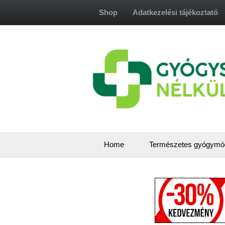
Skip
Shop
Adatkezelési tájékoztató
to
content
Home
Természetes gyógymó