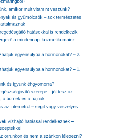
rozmaringból?
jünk, amikor multivitamint veszünk?
nyek és gyümölcsök – sok természetes
 tartalmaznak
regedésgátló hatásokkal is rendelkezik
rgező a mindennapi kozmetikumaink
hatjuk egyensúlyba a hormonokat? – 2.
hatjuk egyensúlyba a hormonokat? – 1.
ünk és igyunk éhgyomorra?
egészségjavító szerepe – jót tesz az
, a bőrnek és a hajnak
 az internetről – segít vagy veszélyes
yek vízhajtó hatással rendelkeznek –
receptekkel
 az orrunkon és nem a szánkon lélegezni?