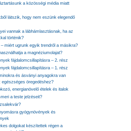
ztartásunk a közösségi média miatt
ekből látszik, hogy nem eszünk elegendő
nyei vannak a lábhámlasztásnak, ha az
kal történik?
 – miért ugrunk egyik trendről a másikra?
 használhatja a magnéziumolajat?
yek fájdalomcsillapításra – 2. rész
yek fájdalomcsillapításra – 1. rész
aminokra és ásványi anyagokra van
z egészséges öregedéshez?
fokozó, energianövelő ételek és italok
meri a teste jelzéseit?
ózsalekvár?
nyomásra gyógynövények és
ények
kes dolgokat készítettek régen a