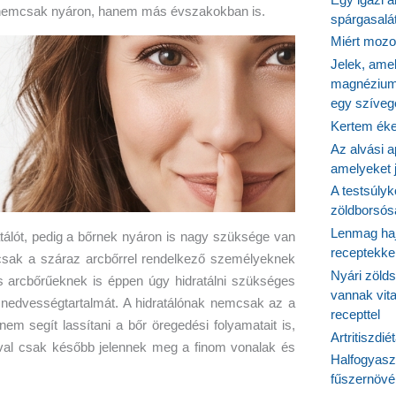
nemcsak nyáron, hanem más évszakokban is.
spárgasalá
Miért mozog
Jelek, ame
magnézium
egy szíveg
Kertem éke
Az alvási ap
amelyeket j
A testsúlyk
zöldborsósa
Lenmag haj
álót, pedig a bőrnek nyáron is nagy szüksége van
receptekke
y csak a száraz arcbőrrel rendelkező személyeknek
Nyári zöld
s arcbőrűeknek is éppen úgy hidratálni szükséges
vannak vit
 nedvességtartalmát. A hidratálónak nemcsak az a
recepttel
anem segít lassítani a bőr öregedési folyamatait is,
Artritiszdié
ával csak később jelennek meg a finom vonalak és
Halfogyasz
fűszernövén