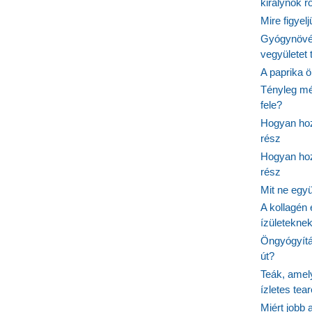
királynők 
Mire figyel
Gyógynövé
vegyületet
A paprika ö
Tényleg mé
fele?
Hogyan hoz
rész
Hogyan hoz
rész
Mit ne egy
A kollagén 
ízületeknek
Öngyógyítás
út?
Teák, amel
ízletes tea
Miért jobb