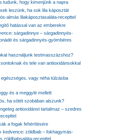
is tudunk, hogy kimenjünk a napra
ek leszünk, ha sok lila káposztát
s-almás lilakáposztasaláta-recepttel
egítő hatással van az emberekre
vence: sárgadinnye – sárgadinnyés-
onádé és sárgadinnyés-gyömbéres
jokat használjunk testmasszázshoz?
csontoknak és tele van antioxidánsokkal
s egészséges, vagy néha túlzásba
ggy és a meggylé mellett
yös, ha sötét szobában alszunk?
ngeteg antioxidánst tartalmaz – szedres
ecepttel
kák a fogak fehérítésére
 kedvence: zöldbab – fokhagymás-
s zöldbabsaláta-recepttel