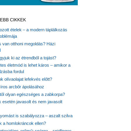
EBB CIKKEK
gozott ételek – a modern táplálkozás
oblémája
is van otthoni megoldás? Házi
l
gyjuk ki az étrendből a tojást?
es életmód is lehet káros – amikor a
lzásba fordul
k olívaolajat lefekvés előtt?
síros arcbőr ápolásához
itől olyan egészséges a zabkorpa?
 esetén javasolt és nem javasolt
yomást is szabályozza – aszalt szilva
nk a homlokráncok ellen?
ntioxidáns-erőmű: spárga – snidlinges