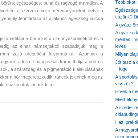
Több okot 
a bőrünk egészséges, puha és ragyogó maradjon. A
Egészséges
iüríteni a szervezetből a méreganyagokat, illetve a
eszünk? Dió
egyensúly fenntartása az általános egészség kulcsa
A gyász ör
A nyár ked
gszabadítani a bőrünket a szennyeződésektől és a
mentás lim
pedig az elhalt hámsejtektől szabadítjuk meg a
leves
őrben zajló öregedési folyamatokat. Azonban a
Milyen ola
ugyanis a túlzott hámlasztás károsíthatja a bőrt és
Jót tesz a 
– füge
nások, a szárazság és a pigmentáció kialakulásának
A sportolá
akkor a bőr megereszkedik, ráncok jelennek meg az
visszük?
k, duzzanatok jönnek létre.
Érvek a me
Miért előn
A szeder re
chiapudingr
Házi prakti
A magyarok
rozmaringo