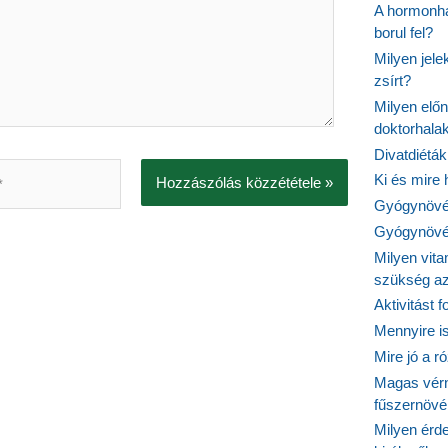
A hormonhá
borul fel?
Milyen jel
zsírt?
Milyen elő
doktorhalak
Divatdiéták
Ki és mire
Gyógynövén
Gyógynövén
Milyen vit
szükség a
Aktivitást 
Mennyire is
Mire jó a r
Magas vér
fűszernöv
Milyen érde