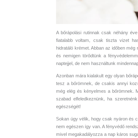
A bőrápolási rutinnak csak néhány év
fiatalabb voltam, csak tiszta vizet 
hidratáló krémet. Abban az időben még
és nemigen törődtünk a fényvédelemm
naptejjel, de nem használtunk mindennap
Azonban mára kialakult egy olyan bőrápo
tesz a bőrömnek, de csakis annyi koz
még elég és kényelmes a bőrömnek. Mu
szabad elfeledkeznünk, ha szeretnén
egészségét!
Sokan úgy vélik, hogy csak nyáron és cs
nem egészen így van. A fényvédő rendsz
mivel megakadályozza a nap káros sugar