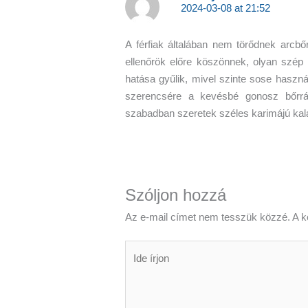
2024-03-08 at 21:52
A férfiak általában nem törődnek arcb
ellenőrök előre köszönnek, olyan szép
hatása gyűlik, mivel szinte sose haszná
szerencsére a kevésbé gonosz bőrrá
szabadban szeretek széles karimájú kala
Szóljon hozzá
Az e-mail címet nem tesszük közzé.
A k
Ide
írjon