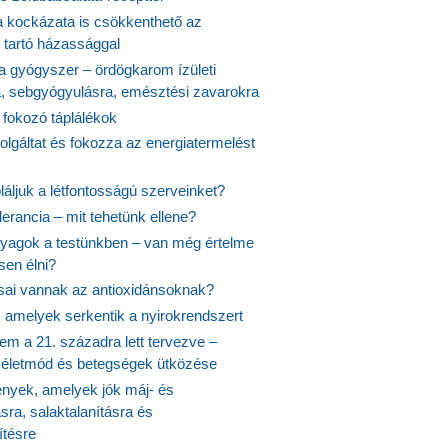
 kockázata is csökkenthető az
 tartó házassággal
 a gyógyszer – ördögkarom ízületi
a, sebgyógyulásra, emésztési zavarokra
 fokozó táplálékok
olgáltat és fokozza az energiatermelést
áljuk a létfontosságú szerveinket?
lerancia – mit tehetünk ellene?
agok a testünkben – van még értelme
en élni?
usai vannak az antioxidánsoknak?
, amelyek serkentik a nyirokrendszert
em a 21. századra lett tervezve –
ós életmód és betegségek ütközése
yek, amelyek jók máj- és
ásra, salaktalanításra és
ítésre