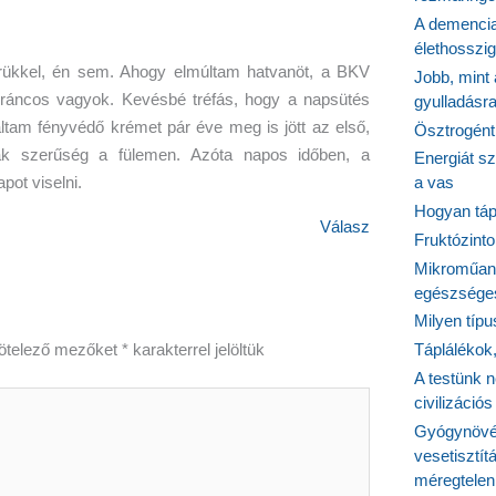
A demencia
élethosszig
őrükkel, én sem. Ahogy elmúltam hatvanöt, a BKV
Jobb, mint
 ráncos vagyok. Kevésbé tréfás, hogy a napsütés
gyulladásr
ltam fényvédő krémet pár éve meg is jött az első,
Ösztrogént
k szerűség a fülemen. Azóta napos időben, a
Energiát sz
pot viselni.
a vas
Hogyan tápl
Válasz
Fruktózinto
Mikroműany
egészséges
Milyen típ
ötelező mezőket
*
karakterrel jelöltük
Táplálékok
A testünk n
civilizáci
Gyógynövén
vesetisztít
méregtelen