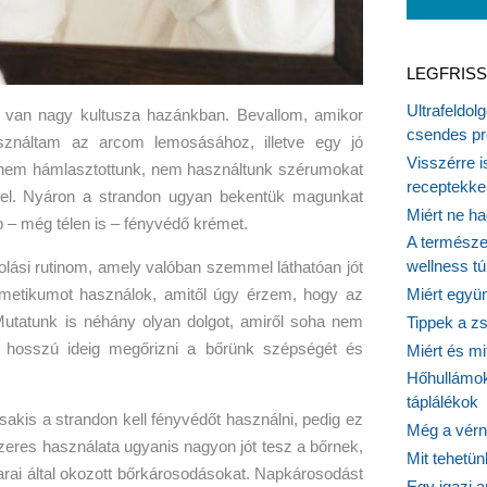
LEGFRISS
Ultrafeldol
e van nagy kultusza hazánkban. Bevallom, amikor
csendes pr
használtam az arcom lemosásához, illetve egy jó
Visszérre 
 nem hámlasztottunk, nem használtunk szérumokat
receptekke
el. Nyáron a strandon ugyan bekentük magunkat
Miért ne ha
 – még télen is – fényvédő krémet.
A természet
wellness tú
lási rutinom, amely valóban szemmel láthatóan jót
metikumot használok, amitől úgy érzem, hogy az
Miért együn
tatunk is néhány olyan dolgot, amiről soha nem
Tippek a z
k hosszú ideig megőrizni a bőrünk szépségét és
Miért és m
Hőhullámok
táplálékok
akis a strandon kell fényvédőt használni, pedig ez
Még a vérn
eres használata ugyanis nagyon jót tesz a bőrnek,
Mit tehetü
ai által okozott bőrkárosodásokat. Napkárosodást
Egy igazi a