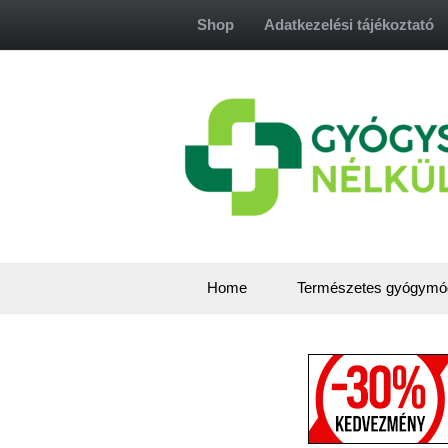
Skip
Shop
Adatkezelési tájékoztató
to
content
Home
Természetes gyógymó