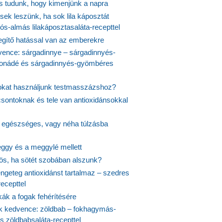
is tudunk, hogy kimenjünk a napra
ek leszünk, ha sok lila káposztát
s-almás lilakáposztasaláta-recepttel
egítő hatással van az emberekre
vence: sárgadinnye – sárgadinnyés-
onádé és sárgadinnyés-gyömbéres
jokat használjunk testmasszázshoz?
csontoknak és tele van antioxidánsokkal
s egészséges, vagy néha túlzásba
ggy és a meggylé mellett
yös, ha sötét szobában alszunk?
ngeteg antioxidánst tartalmaz – szedres
ecepttel
kák a fogak fehérítésére
 kedvence: zöldbab – fokhagymás-
s zöldbabsaláta-recepttel