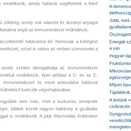
s rendelkezik, amely hatások segíthetnek a felső
A demencia
élethosszig
Jobb, mint
ú zöldség, amely sok vitamint és ásványi anyagot
gyulladásr
idtartalma segíti az immunrendszer működését.
Ösztrogént
dáscsökkentő hatásokkal bír. Nemcsak a köhögést
Energiát sz
a vas
rendszert, ezzel is védve az emberi szervezetet a
Hogyan tápl
Fruktózinto
 amely szintén támogathatja az immunrendszer
Mikroműany
nokkal rendelkezik, ilyen például a C- és az E-
egészséges
az immunrendszert és mivel antioxidáns hatással
Milyen típ
 a különböző funkciók végrehajtásában.
Táplálékok
A testünk n
vegyülete nem más, mint a kurkumin, amelynek
civilizáci
gre, többek között nagyon hatékony a gyulladás
Gyógynövén
ggal is rendelkezik. A jobb felszívódás érdekében
vesetisztít
méregtelen