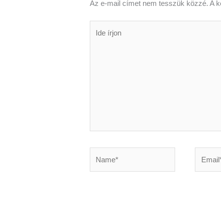
Az e-mail címet nem tesszük közzé.
A k
Ide
írjon
Name*
Email*