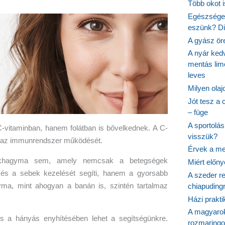
Több okot 
Egészséges
eszünk? Dió
A gyász ör
A nyár ked
mentás lim
leves
Milyen ola
Jót tesz a 
– füge
A sportolá
C-vitaminban, hanem folátban is bővelkednek. A C-
visszük?
ák az immunrendszer működését.
Érvek a me
fokhagyma sem, amely nemcsak a betegségek
Miért előn
 és a sebek kezelését segíti, hanem a gyorsabb
A szeder re
yma, mint ahogyan a banán is, szintén tartalmaz
chiapudingr
Házi prakti
A magyarok
 a hányás enyhítésében lehet a segítségünkre.
rozmaringo