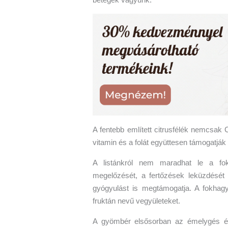
A fentebb említett citrusfélék nemcsak 
vitamin és a folát együttesen támogatj
A listánkról nem maradhat le a 
megelőzését, a fertőzések leküzdését
gyógyulást is megtámogatja. A fokhag
fruktán nevű vegyületeket.
A gyömbér elsősorban az émelygés és