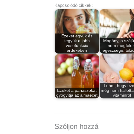
Kapcsolódó cikkek:
Ezeket együk és
tegyük a jobb
Magány, a száj
vesefunkció
nem megfelel
érdekében
egészsége, túlz
Lehet, hogy eze
Ezeket a panaszokat
még nem hallotta
gyógyítja az almaecet
vitaminról
Szóljon hozzá