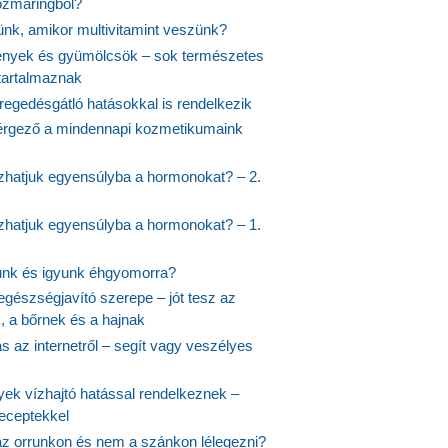
rozmaringból?
jünk, amikor multivitamint veszünk?
nyek és gyümölcsök – sok természetes
 tartalmaznak
regedésgátló hatásokkal is rendelkezik
rgező a mindennapi kozmetikumaink
hatjuk egyensúlyba a hormonokat? – 2.
hatjuk egyensúlyba a hormonokat? – 1.
ünk és igyunk éhgyomorra?
egészségjavító szerepe – jót tesz az
, a bőrnek és a hajnak
 az internetről – segít vagy veszélyes
yek vízhajtó hatással rendelkeznek –
receptekkel
 az orrunkon és nem a szánkon lélegezni?