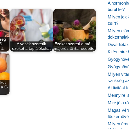
A hormonhá
borul fel?
Milyen jel
zsírt?
Milyen elő
doktorhalak
üreg
ő
A vesék szeretik
Ezeket szereti a máj –
Divatdiéták
ott…
ezeket a táplálékokat
májerősítő italrecepttel
Ki és mire
Gyógynövén
Gyógynövén
Milyen vit
szükség a
ket
 a C-
Aktivitást 
Mennyire is
Mire jó a r
Magas vér
fűszernöv
Milyen érde