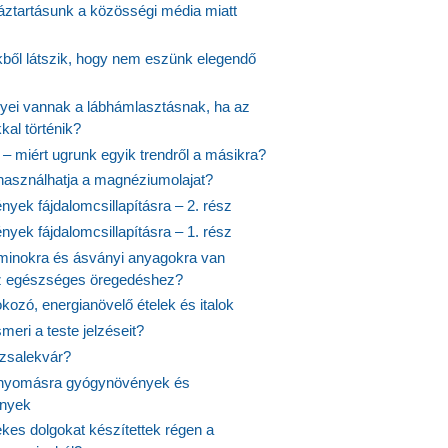
ztartásunk a közösségi média miatt
ekből látszik, hogy nem eszünk elegendő
nyei vannak a lábhámlasztásnak, ha az
kal történik?
 – miért ugrunk egyik trendről a másikra?
 használhatja a magnéziumolajat?
yek fájdalomcsillapításra – 2. rész
yek fájdalomcsillapításra – 1. rész
aminokra és ásványi anyagokra van
z egészséges öregedéshez?
fokozó, energianövelő ételek és italok
meri a teste jelzéseit?
ózsalekvár?
nyomásra gyógynövények és
ények
kes dolgokat készítettek régen a