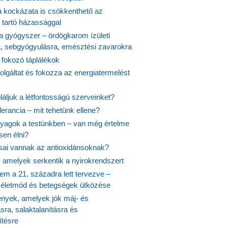
 kockázata is csökkenthető az
 tartó házassággal
 a gyógyszer – ördögkarom ízületi
a, sebgyógyulásra, emésztési zavarokra
 fokozó táplálékok
olgáltat és fokozza az energiatermelést
áljuk a létfontosságú szerveinket?
lerancia – mit tehetünk ellene?
agok a testünkben – van még értelme
en élni?
usai vannak az antioxidánsoknak?
, amelyek serkentik a nyirokrendszert
em a 21. századra lett tervezve –
ós életmód és betegségek ütközése
yek, amelyek jók máj- és
ásra, salaktalanításra és
ítésre