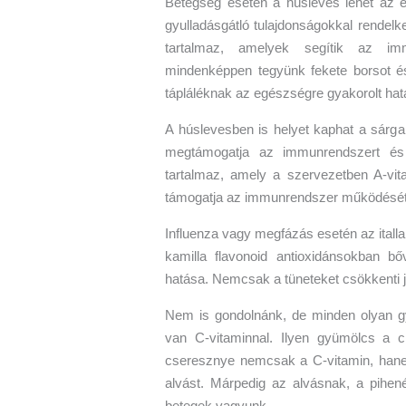
Betegség esetén a húsleves lehet az eg
gyulladásgátló tulajdonságokkal rendel
tartalmaz, amelyek segítik az i
mindenképpen tegyünk fekete borsot 
tápláléknak az egészségre gyakorolt hatá
A húslevesben is helyet kaphat a sárgar
megtámogatja az immunrendszert és s
tartalmaz, amely a szervezetben A-vita
támogatja az immunrendszer működését
Influenza vagy megfázás esetén az itall
kamilla flavonoid antioxidánsokban bő
hatása. Nemcsak a tüneteket csökkenti jel
Nem is gondolnánk, de minden olyan gy
van C-vitaminnal. Ilyen gyümölcs a 
cseresznye nemcsak a C-vitamin, hanem
alvást. Márpedig az alvásnak, a pihené
betegek vagyunk.