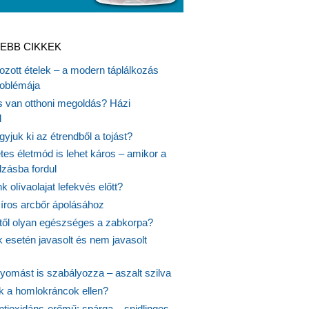
EBB CIKKEK
gozott ételek – a modern táplálkozás
oblémája
is van otthoni megoldás? Házi
l
gyjuk ki az étrendből a tojást?
es életmód is lehet káros – amikor a
lzásba fordul
k olívaolajat lefekvés előtt?
síros arcbőr ápolásához
itől olyan egészséges a zabkorpa?
 esetén javasolt és nem javasolt
yomást is szabályozza – aszalt szilva
nk a homlokráncok ellen?
ntioxidáns-erőmű: spárga – snidlinges