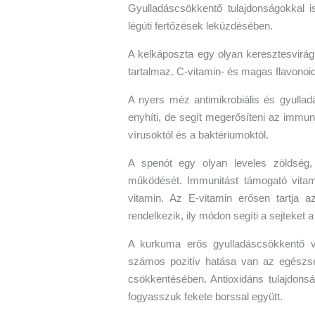
Gyulladáscsökkentő tulajdonságokkal i
légúti fertőzések leküzdésében.
A kelkáposzta egy olyan keresztesvirág
tartalmaz. C-vitamin- és magas flavono
A nyers méz antimikrobiális és gyulla
enyhíti, de segít megerősíteni az immun
vírusoktól és a baktériumoktól.
A spenót egy olyan leveles zöldség,
működését. Immunitást támogató vitami
vitamin. Az E-vitamin erősen tartja 
rendelkezik, ily módon segíti a sejteket
A kurkuma erős gyulladáscsökkentő 
számos pozitív hatása van az egészsé
csökkentésében. Antioxidáns tulajdonsá
fogyasszuk fekete borssal együtt.