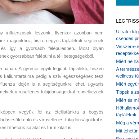
LEGFRISS
Ultrafeldol
gy influenzásak leszünk. Ilyenkor azonban nem
csendes pr
ünk magunkhoz, hiszen egyes táplálékok segítenek
Visszérre 
és így a gyorsabb felépülésben. Most olyan
receptekke
nek gyorsabban felépülni a téli betegségekből.
Miért ne ha
a banán. A gyomor egyik legjobb tápláléka, hiszen
A természet
wellness tú
as káliumtartalma pedig a szív egészségének tesz
luenza idején is a segítségünkre lehet, ugyanis
Miért együn
amelyek vírusellenes tulajdonságokkal rendelkeznek
Tippek a z
Miért és m
Hőhullámok
képpen vegyük fel az étellistánkra a bogyós
táplálékok
ladáscsökkentő és vírusellenes tulajdonságokkal is
Még a vérn
zíthetünk salátát és turmixitalt is.
Mit tehetü
Egy igazi a