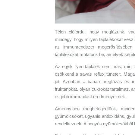
Télen előfordul, hogy megfázunk, va
mindegy, hogy milyen táplálékokat vesz
az immunrendszer megerősítésében 
táplálékokat mutatunk be, amelyek segíte
Az egyik ilyen táplálék nem más, mint 
csökkenti a savas reflux tüneteit. Mag
jót. Azonban a banán megfázás és inf
fruktánokat, olyan cukrokat tartalmaz, 
és jobb immunitást eredményeznek.
Amennyiben megbetegedtünk, minden
gyümölcsöket, ugyanis antioxidáns, gyul
rendelkeznek. A bogyós gyümölcsökből kés