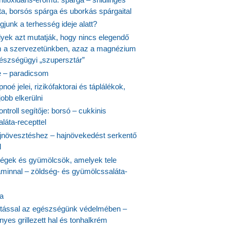
ta, borsós spárga és uborkás spárgaital
junk a terhesség ideje alatt?
lyek azt mutatják, hogy nincs elegendő
 a szervezetünkben, azaz a magnézium
észségügyi „szupersztár”
 – paradicsom
noé jelei, rizikófaktorai és táplálékok,
obb elkerülni
ontroll segítője: borsó – cukkinis
láta-recepttel
növesztéshez – hajnövekedést serkentő
l
ségek és gyümölcsök, amelyek tele
aminnal – zöldség- és gyümölcssaláta-
ta
tással az egészségünk védelmében –
yes grillezett hal és tonhalkrém