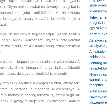
yik legjobb táplálék, amit csak ehetünk, ugyanis
spárgasalá
kezik. Olyan aminosavakat és ásványi anyagokat is
Miért mozog
mmunrendszer jobb működését. A húslevesbe
Jelek, ame
és fokhagymát, amelyek tovább fokozzák ennek a
magnézium
sait.
egy szíveg
Kertem éke
épa, de nyersen is fogyaszthatjuk, hiszen szintén
egíti annak működését, ugyanis béta-karotint
Az alvási ap
amelyeket j
minná alakul, az A-vitamin pedig antioxidánsként
A testsúlyk
.
zöldborsósa
apról semmiképpen sem maradhat le a kamillatea. A
Lenmag haj
velkedik, illetve kimagasló a gyulladáscsökkentő
receptekke
entősen, de a gyors felépülést is elősegíti.
Nyári zöld
vannak vit
ümölcs is segítheti a gyógyulásunkat, amely tele
recepttel
citrom, a narancs, a mandarin, a cseresznye. A
Artritiszdié
 a melatonin gazdag tárháza is, amely segíti az
Halfogyasz
snek is gyógyító ereje van, kiváltképpen, amikor
fűszernövén