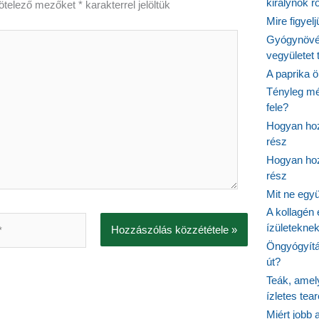
királynők 
ötelező mezőket
*
karakterrel jelöltük
Mire figyel
Gyógynövé
vegyületet
A paprika ö
Tényleg mé
fele?
Hogyan hoz
rész
Hogyan hoz
rész
Mit ne egy
A kollagén 
ízületeknek
Öngyógyítás
út?
Teák, amel
ízletes tea
Miért jobb