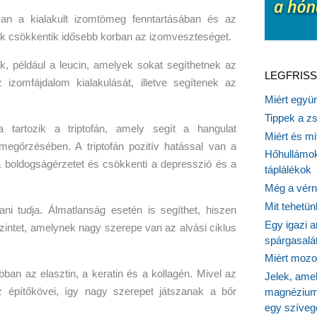
n a kialakult izomtömeg fenntartásában és az
 csökkentik idősebb korban az izomveszteséget.
, például a leucin, amelyek sokat segíthetnek az
LEGFRISS
 izomfájdalom kialakulását, illetve segítenek az
Miért együn
Tippek a z
 tartozik a triptofán, amely segít a hangulat
Miért és m
egőrzésében. A triptofán pozitív hatással van a
Hőhullámok
 a boldogságérzetet és csökkenti a depresszió és a
táplálékok
Még a vérn
Mit tehetü
ani tudja. Álmatlanság esetén is segíthet, hiszen
Egy igazi a
intet, amelynek nagy szerepe van az alvási ciklus
spárgasalá
Miért mozog
bban az elasztin, a keratin és a kollagén. Mivel az
Jelek, ame
 építőkövei, így nagy szerepet játszanak a bőr
magnézium
egy szíveg