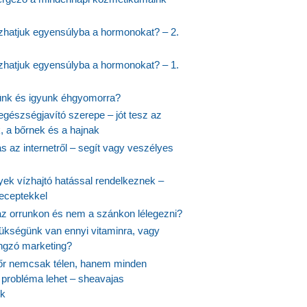
hatjuk egyensúlyba a hormonokat? – 2.
hatjuk egyensúlyba a hormonokat? – 1.
ünk és igyunk éhgyomorra?
egészségjavító szerepe – jót tesz az
, a bőrnek és a hajnak
 az internetről – segít vagy veszélyes
yek vízhajtó hatással rendelkeznek –
receptekkel
 az orrunkon és nem a szánkon lélegezni?
ükségünk van ennyi vitaminra, vagy
angzó marketing?
őr nemcsak télen, hanem minden
probléma lehet – sheavajas
k