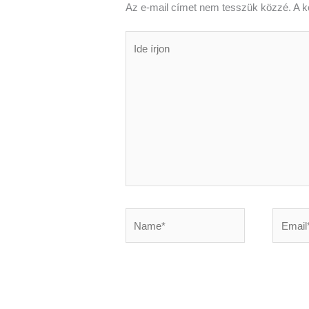
Az e-mail címet nem tesszük közzé.
A k
Ide
írjon
Name*
Email*