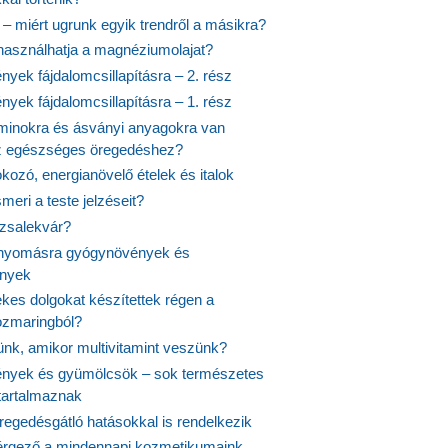
 – miért ugrunk egyik trendről a másikra?
 használhatja a magnéziumolajat?
yek fájdalomcsillapításra – 2. rész
yek fájdalomcsillapításra – 1. rész
aminokra és ásványi anyagokra van
z egészséges öregedéshez?
fokozó, energianövelő ételek és italok
meri a teste jelzéseit?
ózsalekvár?
nyomásra gyógynövények és
ények
kes dolgokat készítettek régen a
rozmaringból?
jünk, amikor multivitamint veszünk?
nyek és gyümölcsök – sok természetes
 tartalmaznak
regedésgátló hatásokkal is rendelkezik
rgező a mindennapi kozmetikumaink