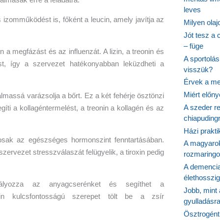
leves
izomműködést is, főként a leucin, amely javítja az
Milyen ola
Jót tesz a 
– füge
 a megfázást és az influenzát. A lizin, a treonin és
A sportolá
ást, így a szervezet hatékonyabban leküzdheti a
visszük?
Érvek a me
Miért előn
lmassá varázsolja a bőrt. Ez a két fehérje ösztönzi
A szeder re
gíti a kollagéntermelést, a treonin a kollagén és az
chiapudingr
Házi prakti
nosak az egészséges hormonszint fenntartásában.
A magyarok
ervezet stresszválaszát felügyelik, a tiroxin pedig
rozmaringo
A demencia
élethosszig
lyozza az anyagcserénket és segíthet a
Jobb, mint
in kulcsfontosságú szerepet tölt be a zsír
gyulladásr
Ösztrogént