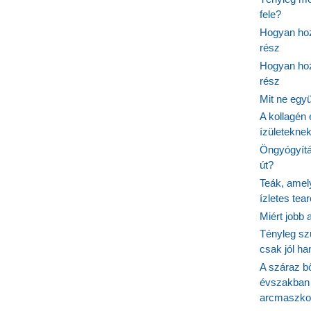
fele?
Hogyan hoz
rész
Hogyan hoz
rész
Mit ne egy
A kollagén 
ízületeknek
Öngyógyítás
út?
Teák, amel
ízletes tea
Miért jobb
Tényleg sz
csak jól h
A száraz b
évszakban 
arcmaszko