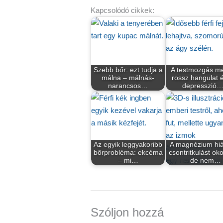
Kapcsolódó cikkek:
Szebb bőr: ezt tudja a
A testmozgás m
málna – málnás-
rossz hangulat 
narancsos…
depresszió
Az egyik leggyakoribb
A magnézium hi
bőrprobléma: ekcéma
csontritkulást ok
– mi…
– de nem…
Szóljon hozzá