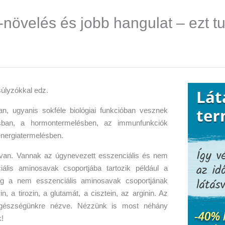
övelés és jobb hangulat – ezt tu
, ugyanis sokféle biológiai funkcióban vesznek
sban, a hormontermelésben, az immunfunkciók
nergiatermelésben.
van. Vannak az úgynevezett esszenciális és nem
ális aminosavak csoportjába tartozik például a
; míg a nem esszenciális aminosavak csoportjának
, a tirozin, a glutamát, a cisztein, az arginin. Az
gészségünkre nézve. Nézzünk is most néhány
!