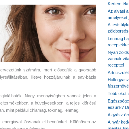
Kertem éke
Az alvási ap
amelyeket j
A testsúlyk
zöldborsósa
Lenmag haj
receptekke
Nyári zöld
vannak vit
recepttel
ervezetünk számára, mert elősegítik a gyorsabb
Artritiszdié
yreállításában, illetve hozzájárulnak a sav-bázis
Halfogyasz
fűszernövén
Több okot 
egtalálhatók. Nagy mennyiségben vannak jelen a
Egészséges
tejtermékekben, a hüvelyesekben, a teljes kiőrlésű
eszünk? Dió
n, mint például chiamag, tökmag, lenmag.
A gyász ör
 energiával lássanak el bennünket. Különösen az
A nyár ked
mentás lim
almasak erre a feladatra.