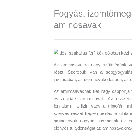
Fogyás, izomtömeg-n
aminosavak
Az aminosavakra nagy szükségünk van
részt. Szerepük van a sebgyógyulá
javításában, az izomnövekedésben, az e
Az aminosavaknak két nagy csoportja 
esszenciális aminosavak. Az esszenci
fenilalanin, a lizin vagy a triptofán
szerves részét képezi például a glutamin
aminosavak nagyon hasznosak az e
előnyös tulajdonságát az aminosavaknak