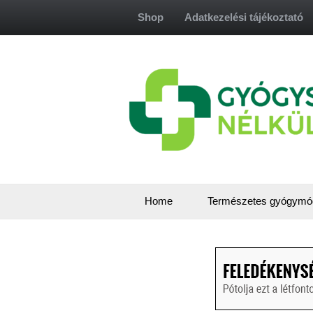
Skip
Shop
Adatkezelési tájékoztató
to
content
Home
Természetes gyógymó