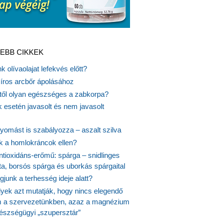
EBB CIKKEK
k olívaolajat lefekvés előtt?
síros arcbőr ápolásához
itől olyan egészséges a zabkorpa?
 esetén javasolt és nem javasolt
yomást is szabályozza – aszalt szilva
nk a homlokráncok ellen?
ntioxidáns-erőmű: spárga – snidlinges
ta, borsós spárga és uborkás spárgaital
junk a terhesség ideje alatt?
lyek azt mutatják, hogy nincs elegendő
 a szervezetünkben, azaz a magnézium
észségügyi „szupersztár”