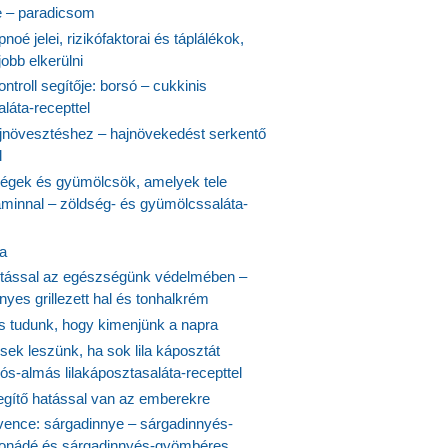
 – paradicsom
noé jelei, rizikófaktorai és táplálékok,
obb elkerülni
ontroll segítője: borsó – cukkinis
láta-recepttel
növesztéshez – hajnövekedést serkentő
l
ségek és gyümölcsök, amelyek tele
aminnal – zöldség- és gyümölcssaláta-
ta
tással az egészségünk védelmében –
yes grillezett hal és tonhalkrém
is tudunk, hogy kimenjünk a napra
ek leszünk, ha sok lila káposztát
s-almás lilakáposztasaláta-recepttel
egítő hatással van az emberekre
vence: sárgadinnye – sárgadinnyés-
onádé és sárgadinnyés-gyömbéres