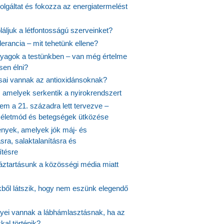
olgáltat és fokozza az energiatermelést
áljuk a létfontosságú szerveinket?
lerancia – mit tehetünk ellene?
agok a testünkben – van még értelme
en élni?
usai vannak az antioxidánsoknak?
, amelyek serkentik a nyirokrendszert
em a 21. századra lett tervezve –
ós életmód és betegségek ütközése
yek, amelyek jók máj- és
ásra, salaktalanításra és
ítésre
ztartásunk a közösségi média miatt
ekből látszik, hogy nem eszünk elegendő
nyei vannak a lábhámlasztásnak, ha az
kal történik?