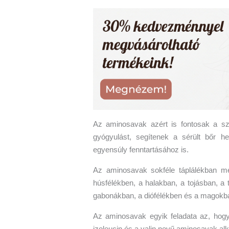
Az aminosavak azért is fontosak a sz
gyógyulást, segítenek a sérült bőr hel
egyensúly fenntartásához is.
Az aminosavak sokféle táplálékban m
húsfélékben, a halakban, a tojásban, a 
gabonákban, a diófélékben és a magokba
Az aminosavak egyik feladata az, hogy
izoleucin és a valin nevű aminosavak alk