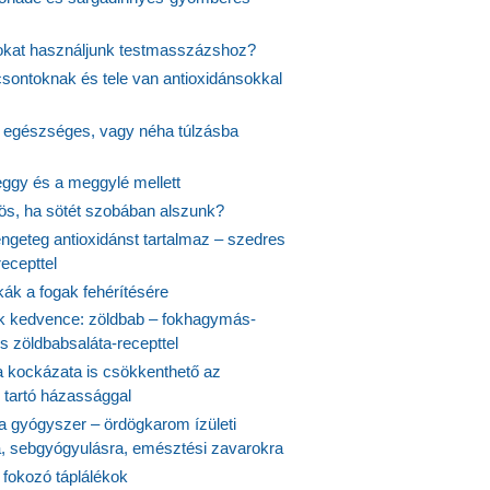
jokat használjunk testmasszázshoz?
csontoknak és tele van antioxidánsokkal
s egészséges, vagy néha túlzásba
ggy és a meggylé mellett
yös, ha sötét szobában alszunk?
ngeteg antioxidánst tartalmaz – szedres
ecepttel
kák a fogak fehérítésére
 kedvence: zöldbab – fokhagymás-
s zöldbabsaláta-recepttel
 kockázata is csökkenthető az
 tartó házassággal
 a gyógyszer – ördögkarom ízületi
a, sebgyógyulásra, emésztési zavarokra
 fokozó táplálékok