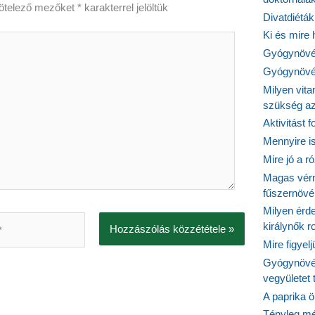
ötelező mezőket
*
karakterrel jelöltük
Divatdiéták
Ki és mire
Gyógynövén
Gyógynövén
Milyen vit
szükség a
Aktivitást 
Mennyire is
Mire jó a r
Magas vér
fűszernöv
Milyen érde
királynők 
Mire figyel
Gyógynövé
vegyületet
A paprika ö
Tényleg mé