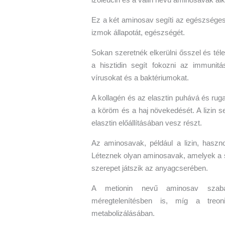
Ez a két aminosav segíti az egészséges 
izmok állapotát, egészségét.
Sokan szeretnék elkerülni ősszel és télen
a hisztidin segít fokozni az immunit
vírusokat és a baktériumokat.
A kollagén és az elasztin puhává és ruga
a köröm és a haj növekedését. A lizin se
elasztin előállításában vesz részt.
Az aminosavak, például a lizin, hasz
Léteznek olyan aminosavak, amelyek a sz
szerepet játszik az anyagcserében.
A metionin nevű aminosav szabá
méregtelenítésben is, míg a treon
metabolizálásában.