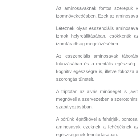
Az aminosavaknak fontos szerepük va
izomnövekedésben. Ezek az aminosavak
Léteznek olyan esszenciális aminosavak
izmok helyreállításában, csökkentik az
izomfáradtság megelőzésében.
Az esszenciális aminosavak táborába
fokozásában és a mentális egészség m
kognitív egészségre is, illetve fokozza
szorongás tüneteit.
A triptofán az alvás minőségét is javít
megnöveli a szervezetben a szerotoninsz
szabályozásában.
A bőrünk építőkövei a fehérjék, pontosa
aminosavak ezeknek a fehérjéknek az
egészségének fenntartásában.