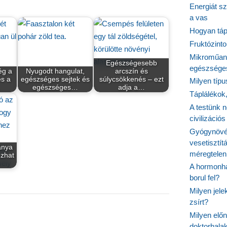
Energiát sz
a vas
Hogyan tápl
Fruktózinto
Mikroműany
Egészségesebb
egészséges
ég a
Nyugodt hangulat,
arcszín és
és a
egészséges sejtek és
súlycsökkenés – ezt
Milyen típ
…
egészséges…
adja a…
Táplálékok
A testünk n
civilizáci
Gyógynövén
vesetisztít
ánya
méregtelen
ozhat
A hormonhá
borul fel?
Milyen jel
zsírt?
Milyen elő
doktorhalak