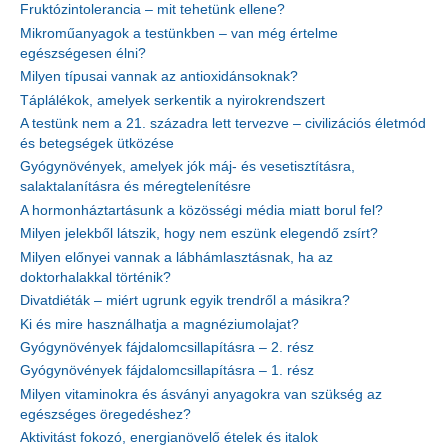
Fruktózintolerancia – mit tehetünk ellene?
Mikroműanyagok a testünkben – van még értelme
egészségesen élni?
Milyen típusai vannak az antioxidánsoknak?
Táplálékok, amelyek serkentik a nyirokrendszert
A testünk nem a 21. századra lett tervezve – civilizációs életmód
és betegségek ütközése
Gyógynövények, amelyek jók máj- és vesetisztításra,
salaktalanításra és méregtelenítésre
A hormonháztartásunk a közösségi média miatt borul fel?
Milyen jelekből látszik, hogy nem eszünk elegendő zsírt?
Milyen előnyei vannak a lábhámlasztásnak, ha az
doktorhalakkal történik?
Divatdiéták – miért ugrunk egyik trendről a másikra?
Ki és mire használhatja a magnéziumolajat?
Gyógynövények fájdalomcsillapításra – 2. rész
Gyógynövények fájdalomcsillapításra – 1. rész
Milyen vitaminokra és ásványi anyagokra van szükség az
egészséges öregedéshez?
Aktivitást fokozó, energianövelő ételek és italok