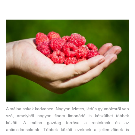
A málna sokak kedvence. Nagyon ízletes, lédús gyümölcsről van
szó, amelyből nagyon finom limonádé is készülhet többek
között. A málna gazdag forrása a rostoknak és az
antioxidánsoknak. Többek között ezeknek a jellemzőinek is