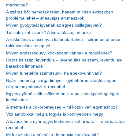
marketing?
A száraz bőr nemcsak télen, hanem minden évszakban
probléma lehet – sheavajas arcmaszkok
Milyen gyógyteát igyanak az egyes csillagjegyek?
Túl sok vizet iszunk? A hidratálás új mítosza
A rukkolának alacsony a kalóriatartalma – citromos-uborkás
rukkolasaláta-recepttel
Milyen egészségügyi kockázatai vannak a repülésnek?
Illatos és szép: levendula – levendulás balzsam, levendulás-
barackos limonádé
Milyen tünetekre számítsunk, ha epekövünk van?
Nyári finomság: sárgadinnye – gyömbéres-szegfűszeges
sárgadinnyedesszert-recepttel
Egyes gyümölcsök csökkenthetik a pajzsmirigybetegségek
kockázatait
A menta és a cukorbetegség – mi közük van egymáshoz?
Vízi aerobikkal még a fogyás is könnyebben megy
A tavasz és a nyár egyik kedvence: rebarbara – rebarbaratea-
recepttel
Mi fokozhatja a nőknél a demencia kockázatait?