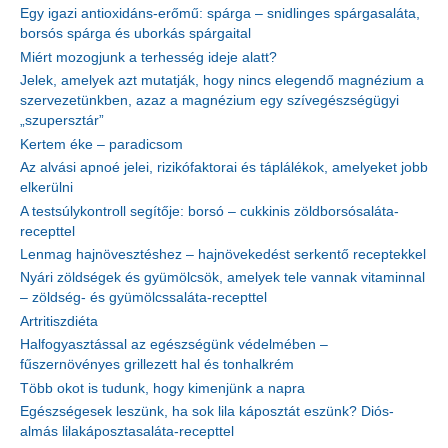
Egy igazi antioxidáns-erőmű: spárga – snidlinges spárgasaláta,
borsós spárga és uborkás spárgaital
Miért mozogjunk a terhesség ideje alatt?
Jelek, amelyek azt mutatják, hogy nincs elegendő magnézium a
szervezetünkben, azaz a magnézium egy szívegészségügyi
„szupersztár”
Kertem éke – paradicsom
Az alvási apnoé jelei, rizikófaktorai és táplálékok, amelyeket jobb
elkerülni
A testsúlykontroll segítője: borsó – cukkinis zöldborsósaláta-
recepttel
Lenmag hajnövesztéshez – hajnövekedést serkentő receptekkel
Nyári zöldségek és gyümölcsök, amelyek tele vannak vitaminnal
– zöldség- és gyümölcssaláta-recepttel
Artritiszdiéta
Halfogyasztással az egészségünk védelmében –
fűszernövényes grillezett hal és tonhalkrém
Több okot is tudunk, hogy kimenjünk a napra
Egészségesek leszünk, ha sok lila káposztát eszünk? Diós-
almás lilakáposztasaláta-recepttel