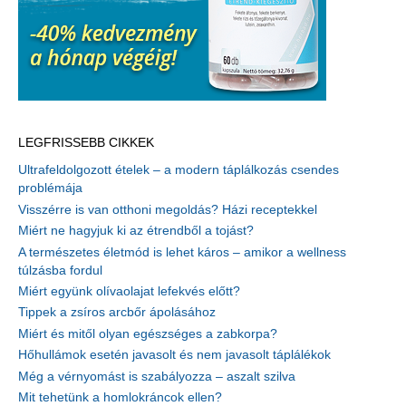
LEGFRISSEBB CIKKEK
Ultrafeldolgozott ételek – a modern táplálkozás csendes
problémája
Visszérre is van otthoni megoldás? Házi receptekkel
Miért ne hagyjuk ki az étrendből a tojást?
A természetes életmód is lehet káros – amikor a wellness
túlzásba fordul
Miért együnk olívaolajat lefekvés előtt?
Tippek a zsíros arcbőr ápolásához
Miért és mitől olyan egészséges a zabkorpa?
Hőhullámok esetén javasolt és nem javasolt táplálékok
Még a vérnyomást is szabályozza – aszalt szilva
Mit tehetünk a homlokráncok ellen?