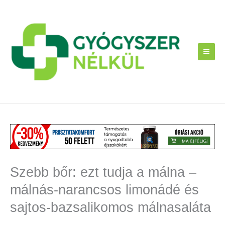
Skip
to
content
Szebb bőr: ezt tudja a málna –
málnás-narancsos limonádé és
sajtos-bazsalikomos málnasaláta