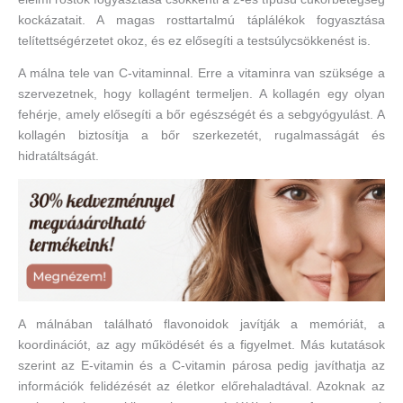
kockázatait. A magas rosttartalmú táplálékok fogyasztása
telítettségérzetet okoz, és ez elősegíti a testsúlycsökkenést is.
A málna tele van C-vitaminnal. Erre a vitaminra van szüksége a
szervezetnek, hogy kollagént termeljen. A kollagén egy olyan
fehérje, amely elősegíti a bőr egészségét és a sebgyógyulást. A
kollagén biztosítja a bőr szerkezetét, rugalmasságát és
hidratáltságát.
A málnában található flavonoidok javítják a memóriát, a
koordinációt, az agy működését és a figyelmet. Más kutatások
szerint az E-vitamin és a C-vitamin párosa pedig javíthatja az
információk felidézését az életkor előrehaladtával. Azoknak az