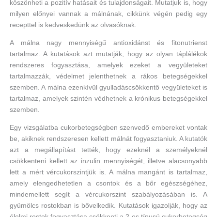
köszönheti a pozitív hatásait és tulajdonságait. Mutatjuk is, hogy
milyen előnyei vannak a málnának, cikkünk végén pedig egy
recepttel is kedveskedünk az olvasóknak.
A málna nagy mennyiségű antioxidánst és fitonutrienst
tartalmaz. A kutatások azt mutatják, hogy az olyan táplálékok
rendszeres fogyasztása, amelyek ezeket a vegyületeket
tartalmazzák, védelmet jelenthetnek a rákos betegségekkel
szemben. A málna ezenkívül gyulladáscsökkentő vegyületeket is
tartalmaz, amelyek szintén védhetnek a krónikus betegségekkel
szemben.
Egy vizsgálatba cukorbetegségben szenvedő embereket vontak
be, akiknek rendszeresen kellett málnát fogyasztaniuk. A kutatók
azt a megállapítást tették, hogy ezeknél a személyeknél
csökkenteni kellett az inzulin mennyiségét, illetve alacsonyabb
lett a mért vércukorszintjük is. A málna mangánt is tartalmaz,
amely elengedhetetlen a csontok és a bőr egészségéhez,
mindemellett segít a vércukorszint szabályozásában is. A
gyümölcs rostokban is bővelkedik. Kutatások igazolják, hogy az
élelmi rostok fogyasztása csökkenti a 2-es típusú cukorbetegség