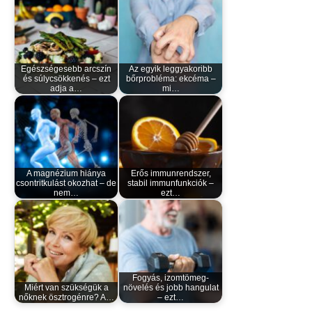
Egészségesebb arcszín
Az egyik leggyakoribb
és súlycsökkenés – ezt
bőrprobléma: ekcéma –
adja a…
mi…
A magnézium hiánya
Erős immunrendszer,
csontritkulást okozhat – de
stabil immunfunkciók –
nem…
ezt…
Fogyás, izomtömeg-
Miért van szükségük a
növelés és jobb hangulat
nőknek ösztrogénre? A…
– ezt…