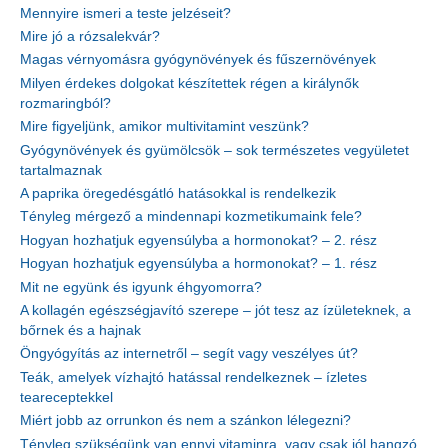
Mennyire ismeri a teste jelzéseit?
Mire jó a rózsalekvár?
Magas vérnyomásra gyógynövények és fűszernövények
Milyen érdekes dolgokat készítettek régen a királynők
rozmaringból?
Mire figyeljünk, amikor multivitamint veszünk?
Gyógynövények és gyümölcsök – sok természetes vegyületet
tartalmaznak
A paprika öregedésgátló hatásokkal is rendelkezik
Tényleg mérgező a mindennapi kozmetikumaink fele?
Hogyan hozhatjuk egyensúlyba a hormonokat? – 2. rész
Hogyan hozhatjuk egyensúlyba a hormonokat? – 1. rész
Mit ne együnk és igyunk éhgyomorra?
A kollagén egészségjavító szerepe – jót tesz az ízületeknek, a
bőrnek és a hajnak
Öngyógyítás az internetről – segít vagy veszélyes út?
Teák, amelyek vízhajtó hatással rendelkeznek – ízletes
teareceptekkel
Miért jobb az orrunkon és nem a szánkon lélegezni?
Tényleg szükségünk van ennyi vitaminra, vagy csak jól hangzó