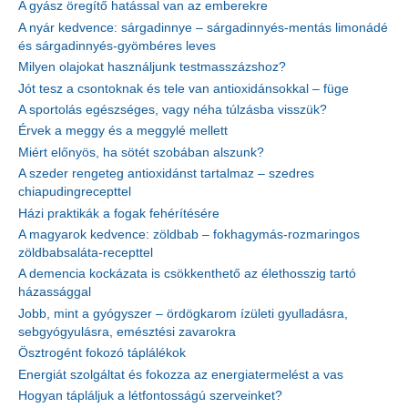
A gyász öregítő hatással van az emberekre
A nyár kedvence: sárgadinnye – sárgadinnyés-mentás limonádé
és sárgadinnyés-gyömbéres leves
Milyen olajokat használjunk testmasszázshoz?
Jót tesz a csontoknak és tele van antioxidánsokkal – füge
A sportolás egészséges, vagy néha túlzásba visszük?
Érvek a meggy és a meggylé mellett
Miért előnyös, ha sötét szobában alszunk?
A szeder rengeteg antioxidánst tartalmaz – szedres
chiapudingrecepttel
Házi praktikák a fogak fehérítésére
A magyarok kedvence: zöldbab – fokhagymás-rozmaringos
zöldbabsaláta-recepttel
A demencia kockázata is csökkenthető az élethosszig tartó
házassággal
Jobb, mint a gyógyszer – ördögkarom ízületi gyulladásra,
sebgyógyulásra, emésztési zavarokra
Ösztrogént fokozó táplálékok
Energiát szolgáltat és fokozza az energiatermelést a vas
Hogyan tápláljuk a létfontosságú szerveinket?