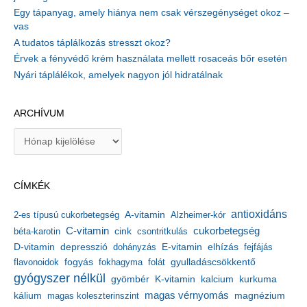
Egy tápanyag, amely hiánya nem csak vérszegénységet okoz –
vas
A tudatos táplálkozás stresszt okoz?
Érvek a fényvédő krém használata mellett rosaceás bőr esetén
Nyári táplálékok, amelyek nagyon jól hidratálnak
ARCHÍVUM
A
r
c
h
CÍMKÉK
í
v
antioxidáns
A-vitamin
2-es típusú cukorbetegség
Alzheimer-kór
u
m
C-vitamin
cukorbetegség
béta-karotin
cink
csontritkulás
depresszió
E-vitamin
D-vitamin
dohányzás
elhízás
fejfájás
gyulladáscsökkentő
flavonoidok
fogyás
fokhagyma
folát
gyógyszer nélkül
kalcium
gyömbér
K-vitamin
kurkuma
kálium
magas vérnyomás
magnézium
magas koleszterinszint