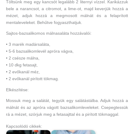
Töltsünk meg egy kancsót legalább 2 liternyi vízzel. Karikázzuk
bele a narancsot, a citromot, a lime-ot, majd keverjük hozzá a
mézet, adjuk hozzá a megmosott málnát és a felaprított
mentaleveleket. Behűtve fogyaszthatjuk.
Sajtos-bazsalikomos málnasaláta hozzávalói:
• 3 marék madársaláta,
• 5-6 bazsalikomlevél apróra vágva,
• 2 csésze málna,
• 10 dkg fetasajt,
• 2 evőkanál méz,
• 2 evőkanál pirított tökmag.
Elkészítése:
Mossuk meg a salátát, tegyük egy salátástálba. Adjuk hozzá a
málnát és az apróra vágott bazsalikomleveleket. Csepegtessük
rá a mézet, szórjuk meg a fetasajttal és a pirított tökmaggal.
Kapcsolódó cikkek: