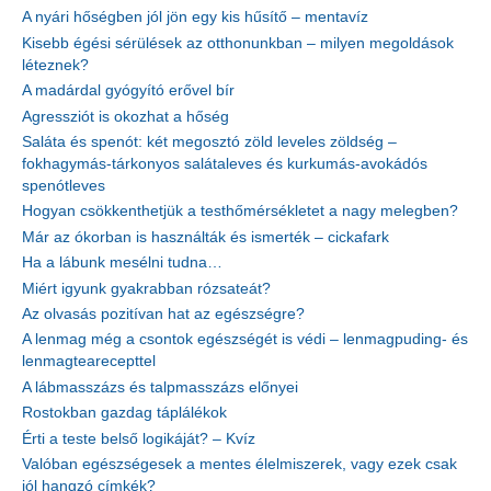
A nyári hőségben jól jön egy kis hűsítő – mentavíz
Kisebb égési sérülések az otthonunkban – milyen megoldások
léteznek?
A madárdal gyógyító erővel bír
Agressziót is okozhat a hőség
Saláta és spenót: két megosztó zöld leveles zöldség –
fokhagymás-tárkonyos salátaleves és kurkumás-avokádós
spenótleves
Hogyan csökkenthetjük a testhőmérsékletet a nagy melegben?
Már az ókorban is használták és ismerték – cickafark
Ha a lábunk mesélni tudna…
Miért igyunk gyakrabban rózsateát?
Az olvasás pozitívan hat az egészségre?
A lenmag még a csontok egészségét is védi – lenmagpuding- és
lenmagtearecepttel
A lábmasszázs és talpmasszázs előnyei
Rostokban gazdag táplálékok
Érti a teste belső logikáját? – Kvíz
Valóban egészségesek a mentes élelmiszerek, vagy ezek csak
jól hangzó címkék?