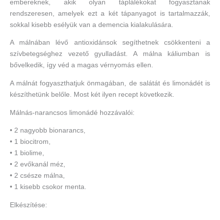
embereknek, akik olyan táplálékokat fogyasztanak
rendszeresen, amelyek ezt a két tápanyagot is tartalmazzák,
sokkal kisebb esélyük van a demencia kialakulására.
A málnában lévő antioxidánsok segíthetnek csökkenteni a
szívbetegséghez vezető gyulladást. A málna káliumban is
bővelkedik, így véd a magas vérnyomás ellen.
A málnát fogyaszthatjuk önmagában, de salátát és limonádét is
készíthetünk belőle. Most két ilyen recept következik.
Málnás-narancsos limonádé hozzávalói:
• 2 nagyobb bionarancs,
• 1 biocitrom,
• 1 biolime,
• 2 evőkanál méz,
• 2 csésze málna,
• 1 kisebb csokor menta.
Elkészítése: