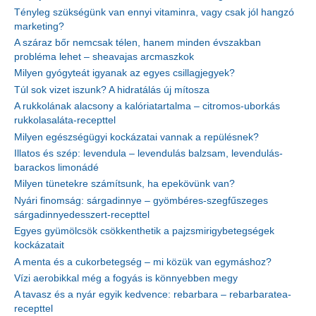
Tényleg szükségünk van ennyi vitaminra, vagy csak jól hangzó
marketing?
A száraz bőr nemcsak télen, hanem minden évszakban
probléma lehet – sheavajas arcmaszkok
Milyen gyógyteát igyanak az egyes csillagjegyek?
Túl sok vizet iszunk? A hidratálás új mítosza
A rukkolának alacsony a kalóriatartalma – citromos-uborkás
rukkolasaláta-recepttel
Milyen egészségügyi kockázatai vannak a repülésnek?
Illatos és szép: levendula – levendulás balzsam, levendulás-
barackos limonádé
Milyen tünetekre számítsunk, ha epekövünk van?
Nyári finomság: sárgadinnye – gyömbéres-szegfűszeges
sárgadinnyedesszert-recepttel
Egyes gyümölcsök csökkenthetik a pajzsmirigybetegségek
kockázatait
A menta és a cukorbetegség – mi közük van egymáshoz?
Vízi aerobikkal még a fogyás is könnyebben megy
A tavasz és a nyár egyik kedvence: rebarbara – rebarbaratea-
recepttel