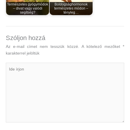
Természetes gyógymódok
Boldogsághormonok
– divat vagy valódi
természetes módon –
segítség?
tényleg…
Szóljon hozzá
Az e-mail címet nem tesszük közzé.
A kötelező mezőket
*
karakterrel jelöltük
Ide
írjon