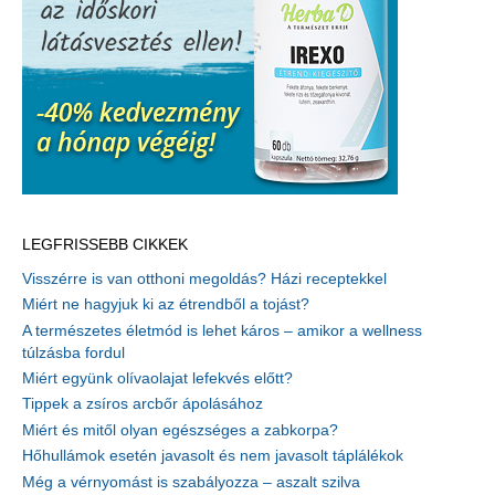
LEGFRISSEBB CIKKEK
Visszérre is van otthoni megoldás? Házi receptekkel
Miért ne hagyjuk ki az étrendből a tojást?
A természetes életmód is lehet káros – amikor a wellness
túlzásba fordul
Miért együnk olívaolajat lefekvés előtt?
Tippek a zsíros arcbőr ápolásához
Miért és mitől olyan egészséges a zabkorpa?
Hőhullámok esetén javasolt és nem javasolt táplálékok
Még a vérnyomást is szabályozza – aszalt szilva