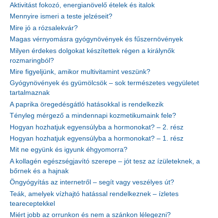
Aktivitást fokozó, energianövelő ételek és italok
Mennyire ismeri a teste jelzéseit?
Mire jó a rózsalekvár?
Magas vérnyomásra gyógynövények és fűszernövények
Milyen érdekes dolgokat készítettek régen a királynők
rozmaringból?
Mire figyeljünk, amikor multivitamint veszünk?
Gyógynövények és gyümölcsök – sok természetes vegyületet
tartalmaznak
A paprika öregedésgátló hatásokkal is rendelkezik
Tényleg mérgező a mindennapi kozmetikumaink fele?
Hogyan hozhatjuk egyensúlyba a hormonokat? – 2. rész
Hogyan hozhatjuk egyensúlyba a hormonokat? – 1. rész
Mit ne együnk és igyunk éhgyomorra?
A kollagén egészségjavító szerepe – jót tesz az ízületeknek, a
bőrnek és a hajnak
Öngyógyítás az internetről – segít vagy veszélyes út?
Teák, amelyek vízhajtó hatással rendelkeznek – ízletes
teareceptekkel
Miért jobb az orrunkon és nem a szánkon lélegezni?