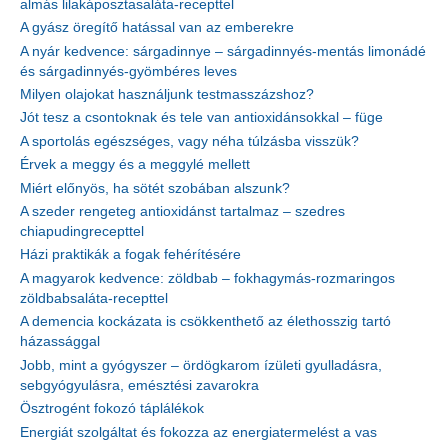
almás lilakáposztasaláta-recepttel
A gyász öregítő hatással van az emberekre
A nyár kedvence: sárgadinnye – sárgadinnyés-mentás limonádé
és sárgadinnyés-gyömbéres leves
Milyen olajokat használjunk testmasszázshoz?
Jót tesz a csontoknak és tele van antioxidánsokkal – füge
A sportolás egészséges, vagy néha túlzásba visszük?
Érvek a meggy és a meggylé mellett
Miért előnyös, ha sötét szobában alszunk?
A szeder rengeteg antioxidánst tartalmaz – szedres
chiapudingrecepttel
Házi praktikák a fogak fehérítésére
A magyarok kedvence: zöldbab – fokhagymás-rozmaringos
zöldbabsaláta-recepttel
A demencia kockázata is csökkenthető az élethosszig tartó
házassággal
Jobb, mint a gyógyszer – ördögkarom ízületi gyulladásra,
sebgyógyulásra, emésztési zavarokra
Ösztrogént fokozó táplálékok
Energiát szolgáltat és fokozza az energiatermelést a vas