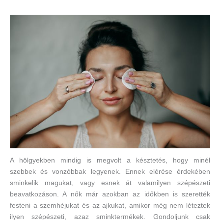
A hölgyekben mindig is megvolt a késztetés, hogy minél
szebbek és vonzóbbak legyenek. Ennek elérése érdekében
sminkelik magukat, vagy esnek át valamilyen szépészeti
beavatkozáson. A nők már azokban az időkben is szerették
festeni a szemhéjukat és az ajkukat, amikor még nem léteztek
ilyen szépészeti, azaz sminktermékek. Gondoljunk csak