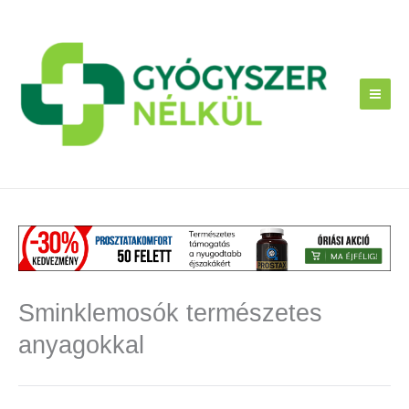
Skip
to
content
Sminklemosók természetes
anyagokkal