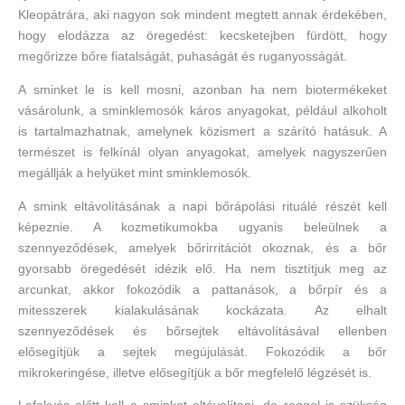
Kleopátrára, aki nagyon sok mindent megtett annak érdekében,
hogy elodázza az öregedést: kecsketejben fürdött, hogy
megőrizze bőre fiatalságát, puhaságát és ruganyosságát.
A sminket le is kell mosni, azonban ha nem biotermékeket
vásárolunk, a sminklemosók káros anyagokat, például alkoholt
is tartalmazhatnak, amelynek közismert a szárító hatásuk. A
természet is felkínál olyan anyagokat, amelyek nagyszerűen
megállják a helyüket mint sminklemosók.
A smink eltávolításának a napi bőrápolási rituálé részét kell
képeznie. A kozmetikumokba ugyanis beleülnek a
szennyeződések, amelyek bőrirritációt okoznak, és a bőr
gyorsabb öregedését idézik elő. Ha nem tisztítjuk meg az
arcunkat, akkor fokozódik a pattanások, a bőrpír és a
mitesszerek kialakulásának kockázata. Az elhalt
szennyeződések és bőrsejtek eltávolításával ellenben
elősegítjük a sejtek megújulását. Fokozódik a bőr
mikrokeringése, illetve elősegítjük a bőr megfelelő légzését is.