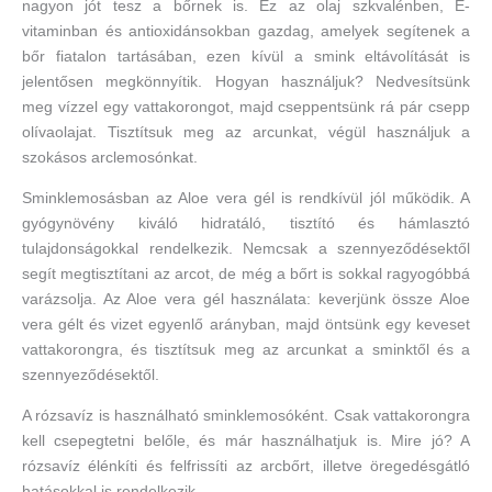
nagyon jót tesz a bőrnek is. Ez az olaj szkvalénben, E-
vitaminban és antioxidánsokban gazdag, amelyek segítenek a
bőr fiatalon tartásában, ezen kívül a smink eltávolítását is
jelentősen megkönnyítik. Hogyan használjuk? Nedvesítsünk
meg vízzel egy vattakorongot, majd cseppentsünk rá pár csepp
olívaolajat. Tisztítsuk meg az arcunkat, végül használjuk a
szokásos arclemosónkat.
Sminklemosásban az Aloe vera gél is rendkívül jól működik. A
gyógynövény kiváló hidratáló, tisztító és hámlasztó
tulajdonságokkal rendelkezik. Nemcsak a szennyeződésektől
segít megtisztítani az arcot, de még a bőrt is sokkal ragyogóbbá
varázsolja. Az Aloe vera gél használata: keverjünk össze Aloe
vera gélt és vizet egyenlő arányban, majd öntsünk egy keveset
vattakorongra, és tisztítsuk meg az arcunkat a sminktől és a
szennyeződésektől.
A rózsavíz is használható sminklemosóként. Csak vattakorongra
kell csepegtetni belőle, és már használhatjuk is. Mire jó? A
rózsavíz élénkíti és felfrissíti az arcbőrt, illetve öregedésgátló
hatásokkal is rendelkezik.