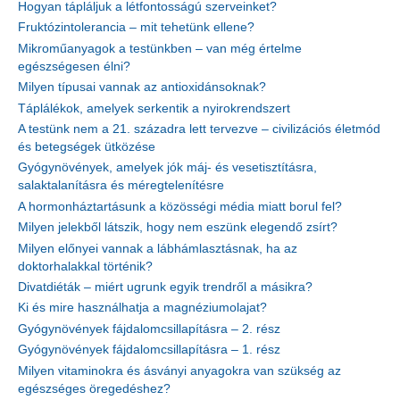
Hogyan tápláljuk a létfontosságú szerveinket?
Fruktózintolerancia – mit tehetünk ellene?
Mikroműanyagok a testünkben – van még értelme
egészségesen élni?
Milyen típusai vannak az antioxidánsoknak?
Táplálékok, amelyek serkentik a nyirokrendszert
A testünk nem a 21. századra lett tervezve – civilizációs életmód
és betegségek ütközése
Gyógynövények, amelyek jók máj- és vesetisztításra,
salaktalanításra és méregtelenítésre
A hormonháztartásunk a közösségi média miatt borul fel?
Milyen jelekből látszik, hogy nem eszünk elegendő zsírt?
Milyen előnyei vannak a lábhámlasztásnak, ha az
doktorhalakkal történik?
Divatdiéták – miért ugrunk egyik trendről a másikra?
Ki és mire használhatja a magnéziumolajat?
Gyógynövények fájdalomcsillapításra – 2. rész
Gyógynövények fájdalomcsillapításra – 1. rész
Milyen vitaminokra és ásványi anyagokra van szükség az
egészséges öregedéshez?