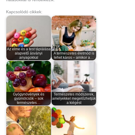
Kapcsolódó cikkek:
Az elme és a test táplálása
alapvető ásványi
A természetes életmód is
anyagokkal
lehet káros – amikor a…
Gyógynövények és
Természetes módszerek,
gyümölcsök – sok
amelyekkel megelőzhetjük
természetes…
a kiégést