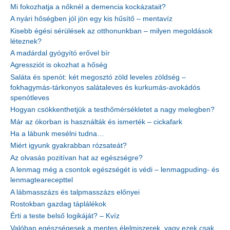
Mi fokozhatja a nőknél a demencia kockázatait?
A nyári hőségben jól jön egy kis hűsítő – mentavíz
Kisebb égési sérülések az otthonunkban – milyen megoldások
léteznek?
A madárdal gyógyító erővel bír
Agressziót is okozhat a hőség
Saláta és spenót: két megosztó zöld leveles zöldség –
fokhagymás-tárkonyos salátaleves és kurkumás-avokádós
spenótleves
Hogyan csökkenthetjük a testhőmérsékletet a nagy melegben?
Már az ókorban is használták és ismerték – cickafark
Ha a lábunk mesélni tudna…
Miért igyunk gyakrabban rózsateát?
Az olvasás pozitívan hat az egészségre?
A lenmag még a csontok egészségét is védi – lenmagpuding- és
lenmagtearecepttel
A lábmasszázs és talpmasszázs előnyei
Rostokban gazdag táplálékok
Érti a teste belső logikáját? – Kvíz
Valóban egészségesek a mentes élelmiszerek, vagy ezek csak