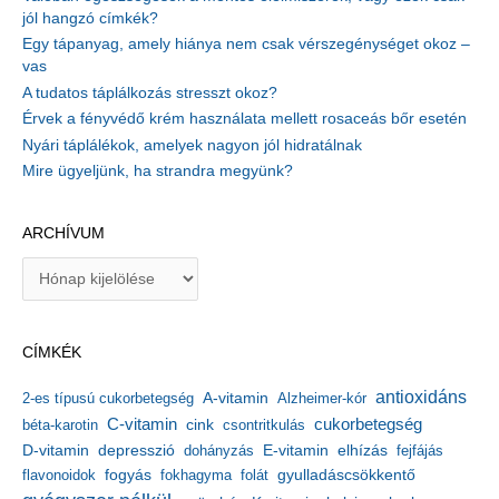
jól hangzó címkék?
Egy tápanyag, amely hiánya nem csak vérszegénységet okoz –
vas
A tudatos táplálkozás stresszt okoz?
Érvek a fényvédő krém használata mellett rosaceás bőr esetén
Nyári táplálékok, amelyek nagyon jól hidratálnak
Mire ügyeljünk, ha strandra megyünk?
ARCHÍVUM
A
r
c
h
CÍMKÉK
í
v
antioxidáns
A-vitamin
2-es típusú cukorbetegség
Alzheimer-kór
u
m
C-vitamin
cukorbetegség
béta-karotin
cink
csontritkulás
depresszió
E-vitamin
D-vitamin
dohányzás
elhízás
fejfájás
gyulladáscsökkentő
flavonoidok
fogyás
fokhagyma
folát