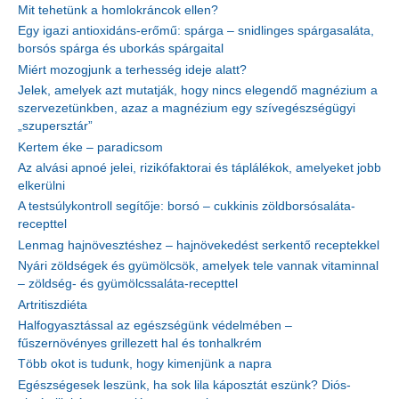
Mit tehetünk a homlokráncok ellen?
Egy igazi antioxidáns-erőmű: spárga – snidlinges spárgasaláta,
borsós spárga és uborkás spárgaital
Miért mozogjunk a terhesség ideje alatt?
Jelek, amelyek azt mutatják, hogy nincs elegendő magnézium a
szervezetünkben, azaz a magnézium egy szívegészségügyi
„szupersztár”
Kertem éke – paradicsom
Az alvási apnoé jelei, rizikófaktorai és táplálékok, amelyeket jobb
elkerülni
A testsúlykontroll segítője: borsó – cukkinis zöldborsósaláta-
recepttel
Lenmag hajnövesztéshez – hajnövekedést serkentő receptekkel
Nyári zöldségek és gyümölcsök, amelyek tele vannak vitaminnal
– zöldség- és gyümölcssaláta-recepttel
Artritiszdiéta
Halfogyasztással az egészségünk védelmében –
fűszernövényes grillezett hal és tonhalkrém
Több okot is tudunk, hogy kimenjünk a napra
Egészségesek leszünk, ha sok lila káposztát eszünk? Diós-