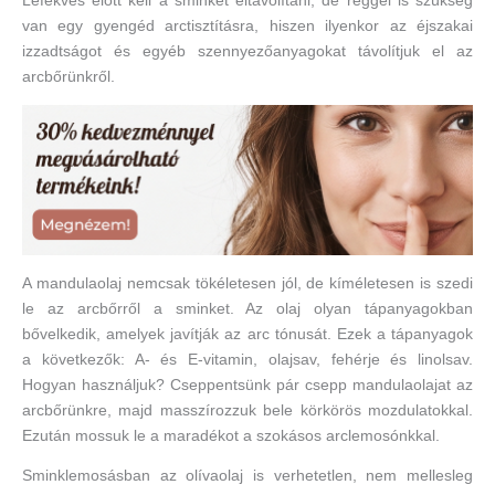
Lefekvés előtt kell a sminket eltávolítani, de reggel is szükség
van egy gyengéd arctisztításra, hiszen ilyenkor az éjszakai
izzadtságot és egyéb szennyezőanyagokat távolítjuk el az
arcbőrünkről.
A mandulaolaj nemcsak tökéletesen jól, de kíméletesen is szedi
le az arcbőrről a sminket. Az olaj olyan tápanyagokban
bővelkedik, amelyek javítják az arc tónusát. Ezek a tápanyagok
a következők: A- és E-vitamin, olajsav, fehérje és linolsav.
Hogyan használjuk? Cseppentsünk pár csepp mandulaolajat az
arcbőrünkre, majd masszírozzuk bele körkörös mozdulatokkal.
Ezután mossuk le a maradékot a szokásos arclemosónkkal.
Sminklemosásban az olívaolaj is verhetetlen, nem mellesleg