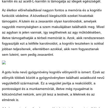
karnitin és az acetil-L-karnitin is támogatja az idegek egészségét.
Az életkor előrehaladtával nagyon fontos a memória és a kognitív
funkciók védelme. A következő kiegészítők ezeket hivatottak
támogatni. A lutein és a zeaxantin olyan karotinoidok, amelyek
nagyobb mennyiségben a szem makulájában találhatók meg. Mivel
az agyban is jelen vannak, így segíthetnek az agy működésében,
illetve támogathatják a térbeli memóriát is. Azok, akik rendszeresen
fogyasztják ezt a kétféle karotinoidot, a kognitív teszteken is sokkal
jobban teljesítenek, ellentétben azokkal, akik nem fogyasztanak
sem luteint, sem pedig zeaxantint.
A gotu kola nevű gyógynövény kognitív előnyeiről is ismert. Ezek az
előnyök többek között a gyógynövényben található asiatikozid nevű
vegyületből származnak. Ez a vegyület javítja a reakcióidőt, a
pontosságot és a munkamemóriát, illetve még nyugalmat is
kölcsönözhet nekünk, ami jót tesz a testnek, a léleknek és az
elmének is.