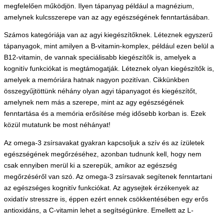
megfelelően működjön. Ilyen tápanyag például a magnézium,
amelynek kulcsszerepe van az agy egészségének fenntartásában.
Számos kategóriája van az agyi kiegészítőknek. Léteznek egyszerű
tápanyagok, mint amilyen a B-vitamin-komplex, például ezen belül a
B12-vitamin, de vannak speciálisabb kiegészítők is, amelyek a
kognitív funkciókat is megtámogatják. Léteznek olyan kiegészítők is,
amelyek a memóriára hatnak nagyon pozitívan. Cikkünkben
összegyűjtöttünk néhány olyan agyi tápanyagot és kiegészítőt,
amelynek nem más a szerepe, mint az agy egészségének
fenntartása és a memória erősítése még idősebb korban is. Ezek
közül mutatunk be most néhányat!
Az omega-3 zsírsavakat gyakran kapcsoljuk a szív és az ízületek
egészségének megőrzéséhez, azonban tudnunk kell, hogy nem
csak ennyiben merül ki a szerepük, amikor az egészség
megőrzéséről van szó. Az omega-3 zsírsavak segítenek fenntartani
az egészséges kognitív funkciókat. Az agysejtek érzékenyek az
oxidatív stresszre is, éppen ezért ennek csökkentésében egy erős
antioxidáns, a C-vitamin lehet a segítségünkre. Emellett az L-