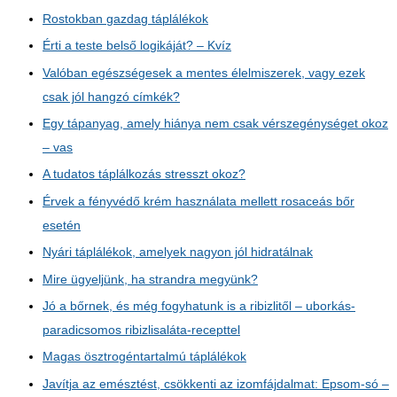
Rostokban gazdag táplálékok
Érti a teste belső logikáját? – Kvíz
Valóban egészségesek a mentes élelmiszerek, vagy ezek
csak jól hangzó címkék?
Egy tápanyag, amely hiánya nem csak vérszegénységet okoz
– vas
A tudatos táplálkozás stresszt okoz?
Érvek a fényvédő krém használata mellett rosaceás bőr
esetén
Nyári táplálékok, amelyek nagyon jól hidratálnak
Mire ügyeljünk, ha strandra megyünk?
Jó a bőrnek, és még fogyhatunk is a ribizlitől – uborkás-
paradicsomos ribizlisaláta-recepttel
Magas ösztrogéntartalmú táplálékok
Javítja az emésztést, csökkenti az izomfájdalmat: Epsom-só –