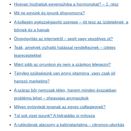
Hogyan hozhatjuk egyensúlyba a hormonokat? – 1. rész
Mit ne együnk és igyunk éhgyomorra?
A kollagén egészségjavító szerepe – jót tesz az ízületeknek, a
bőrnek és a hajnak
Öngyógyítás az internetről – segít vagy veszélyes út?
Teák, amelyek vízhajtó hatással rendelkeznek – ízletes
teareceptekkel
Miért jobb az orrunkon és nem a szánkon lélegezni?
Tényleg szükségünk van ennyi vitaminra, vagy csak jól
hangzó marketing?
A száraz bőr nemcsak télen, hanem minden évszakban
probléma lehet – sheavajas arcmaszkok
Milyen gyógyteát igyanak az egyes csillagjegyek?
Túl sok vizet iszunk? A hidratálás új mítosza
A rukkolának alacsony a kalóriatartalma – citromos-uborkás