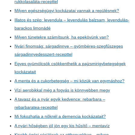
rukkolasaláta-recepttel
Milyen egészségügyi kockázatai vannak a repülésnek?
Illatos és szép: levendula – levendulás balzsam, levendulás-
barackos limonádé
Milyen tünetekre számítsunk, ha epekövünk van?
Nyári finomság: sárgadinnye – gyömbéres-szegfűszeges
sárgadinnyedesszert-recepttel
Egyes gyümölcsök csökkenthetik a pajzsmirigybetegségek
kockázatait
A menta és a cukorbetegség – mi közük van egymáshoz?
Vízi aerobikkal még a fogyás is könnyebben megy
A tavasz és a nyár egyik kedvence: rebarbara –
rebarbaratea-recepttel
Mi fokozhatja a nőknél a demencia kockázatait?
A nyári hőségben jól jön egy kis hűsítő – mentavíz
Kisebb égési sérülések az otthonunkban – milyen