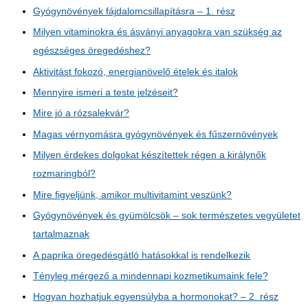
Gyógynövények fájdalomcsillapításra – 1. rész
Milyen vitaminokra és ásványi anyagokra van szükség az
egészséges öregedéshez?
Aktivitást fokozó, energianövelő ételek és italok
Mennyire ismeri a teste jelzéseit?
Mire jó a rózsalekvár?
Magas vérnyomásra gyógynövények és fűszernövények
Milyen érdekes dolgokat készítettek régen a királynők
rozmaringból?
Mire figyeljünk, amikor multivitamint veszünk?
Gyógynövények és gyümölcsök – sok természetes vegyületet
tartalmaznak
A paprika öregedésgátló hatásokkal is rendelkezik
Tényleg mérgező a mindennapi kozmetikumaink fele?
Hogyan hozhatjuk egyensúlyba a hormonokat? – 2. rész