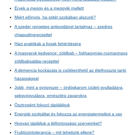
Érvek a meggy és a meggylé mellett
Miért előnyös, ha sötét szobában alszunk?
A szeder rengeteg antioxidánst tartalmaz – szedres
chiapudingrecepttel
Házi praktikák a fogak fehérítésére
A magyarok kedvence: zöldbab – fokhagymás-rozmaringos
zöldbabsaláta-recepttel
A demencia kockázata is csökkenthető az élethosszig tartó
házassággal
Jobb, mint a gyógyszer – ördögkarom ízületi gyulladásra,
sebgyógyulásra, emésztési zavarokra
Ösztrogént fokozó táplálékok
Energiát szolgáltat és fokozza az energiatermelést a vas
Hogyan tápláljuk a létfontosságú szerveinket?
Fruktózintolerancia – mit tehetünk ellene?