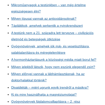
Mikroműanyagok a testünkben – van még értelme
egészségesen élni?
Milyen típusai vannak az antioxidánsoknak?
Táplálékok, amelyek serkentik a nyirokrendszert
A testünk nem a 21. századra lett tervezve – civilizációs
életmód és betegségek ütközése
Gyógynövények, amelyek jók máj- és vesetisztításra,
salaktalanításra és méregtelenítésre
A hormonháztartásunk a közösségi média miatt borul fel?
Milyen jelekből látszik, hogy nem eszünk elegendő zsírt?
Milyen előnyei vannak a lábhámlasztásnak, ha az
doktorhalakkal történik?
Divatdiéták – miért ugrunk egyik trendről a másikra?
Ki és mire használhatja a magnéziumolajat?
Gyógynövények fájdalomcsillapításra – 2. rész