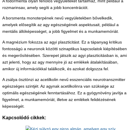
A fodormenta olyan fenolos vegyületeket tartalmaz, mint például a
rozmarinsav, amely segíti a jobb koncentrációt.
A borsmenta monoterpének nevű vegyületekben bővelkedik,
amelyek elősegítik az agy egészségének aspektusait, például a
mentális állóképességet, a jobb figyelmet és a munkamemóriát.
A magnézium fokozza az agyi plaszticitást. Ez a tápanyag kritikus
fontosságú a neuronok közötti szinaptikus kapcsolatok kiépítésében
és megerősítésében. Szerepet játszik az agyi plaszticitásban is, ami
azt jelenti, hogy az agy mennyire jó az emlékek átalakításában,
amikor új információkkal találkozik, és azokat dolgozza fel.
A zsálya ösztönzi az acetilkolin nevű esszenciális neurotranszmitter
egészséges szintjét. Az agynak acetilkolinra van szüksége az
optimális egészségének fenntartásához. Ez a gyógynövény javítja a
figyelmet, a munkamemóriát, illetve az emlékek felidézésének
képességét.
Kapcsolódó cikkek: