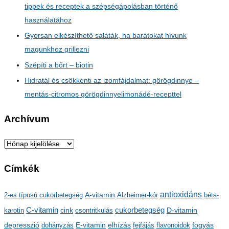
tippek és receptek a szépségápolásban történő
használatához
Gyorsan elkészíthető saláták, ha barátokat hívunk
magunkhoz grillezni
Szépíti a bőrt – biotin
Hidratál és csökkenti az izomfájdalmat: görögdinnye –
mentás-citromos görögdinnyelimonádé-recepttel
Archívum
A
r
Címkék
c
h
antioxidáns
A-vitamin
2-es típusú cukorbetegség
Alzheimer-kór
béta-
í
C-vitamin
cukorbetegség
karotin
cink
csontritkulás
D-vitamin
v
depresszió
E-vitamin
dohányzás
elhízás
fejfájás
flavonoidok
fogyás
u