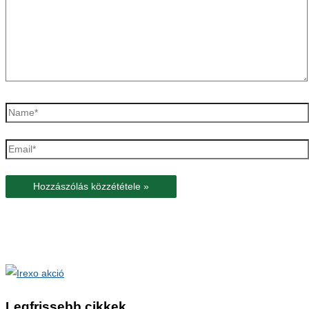
Name*
Email*
Legfrissebb cikkek