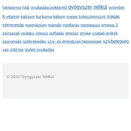
gyógyszer nélkül
m
gyulladáscsökkentő
fokhagyma
folát
gyömbér
kalcium
kálium
magas
K-vitamin
kurkuma
magas koleszterinszint
vérnyomás
magnézium
mangán
megfázás
menopauza
omega-3
stressz
stroke
zsírsavak
oxidatív stressz
puffadás
szabad gyökök
szorongás
székrekedés
szívbetegség
szív- és érrendszeri betegségek
ízületi gyulladás
vas
zöld tea
© 2026 Gyógyszer Nélkül