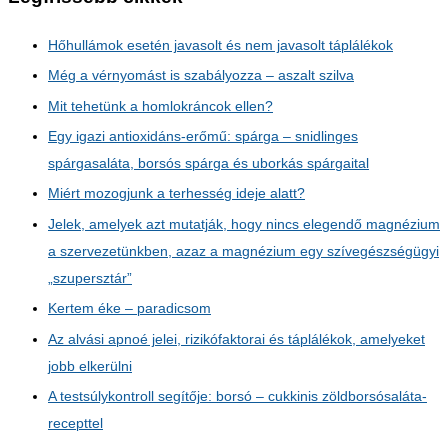
Hőhullámok esetén javasolt és nem javasolt táplálékok
Még a vérnyomást is szabályozza – aszalt szilva
Mit tehetünk a homlokráncok ellen?
Egy igazi antioxidáns-erőmű: spárga – snidlinges
spárgasaláta, borsós spárga és uborkás spárgaital
Miért mozogjunk a terhesség ideje alatt?
Jelek, amelyek azt mutatják, hogy nincs elegendő magnézium
a szervezetünkben, azaz a magnézium egy szívegészségügyi
„szupersztár”
Kertem éke – paradicsom
Az alvási apnoé jelei, rizikófaktorai és táplálékok, amelyeket
jobb elkerülni
A testsúlykontroll segítője: borsó – cukkinis zöldborsósaláta-
recepttel