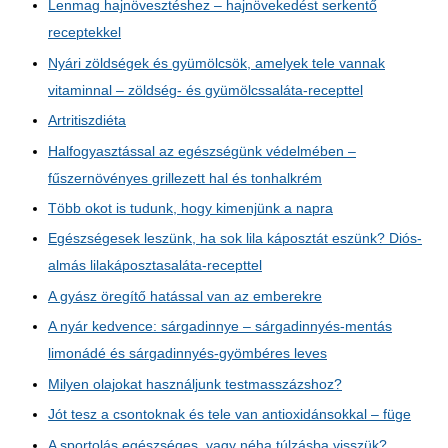
Lenmag hajnövesztéshez – hajnövekedést serkentő
receptekkel
Nyári zöldségek és gyümölcsök, amelyek tele vannak
vitaminnal – zöldség- és gyümölcssaláta-recepttel
Artritiszdiéta
Halfogyasztással az egészségünk védelmében –
fűszernövényes grillezett hal és tonhalkrém
Több okot is tudunk, hogy kimenjünk a napra
Egészségesek leszünk, ha sok lila káposztát eszünk? Diós-
almás lilakáposztasaláta-recepttel
A gyász öregítő hatással van az emberekre
A nyár kedvence: sárgadinnye – sárgadinnyés-mentás
limonádé és sárgadinnyés-gyömbéres leves
Milyen olajokat használjunk testmasszázshoz?
Jót tesz a csontoknak és tele van antioxidánsokkal – füge
A sportolás egészséges, vagy néha túlzásba visszük?