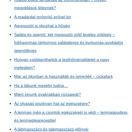
megoldások léteznek?
A madárdal gyógyító erővel bír
Agressziót is okozhat a hőség
Saláta és spenót: két megosztó zöld leveles zöldség –
fokhagymás-tárkonyos salátaleves és kurkumás-avokádós
spenótleves
Hogyan csökkenthetjük a testhőmérsékletet a nagy
melegben?
Már az ókorban is használták és ismerték – cickafark
Ha a lábunk mesélni tudna…
Miért igyunk gyakrabban rózsateát?
Az olvasás pozitívan hat az egészségre?
A lenmag még a csontok egészségét is védi – lenmagpuding-
és lenmagtearecepttel
A lábmasszázs és talpmasszázs előnyei