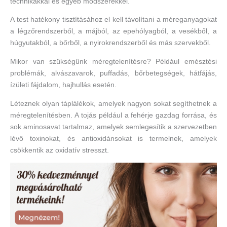
technikákkal és egyéb módszerekkel.
A test hatékony tisztításához el kell távolítani a méreganyagokat
a légzőrendszerből, a májból, az epehólyagból, a vesékből, a
húgyutakból, a bőrből, a nyirokrendszerből és más szervekből.
Mikor van szükségünk méregtelenítésre? Például emésztési
problémák, alvászavarok, puffadás, bőrbetegségek, hátfájás,
ízületi fájdalom, hajhullás esetén.
Léteznek olyan táplálékok, amelyek nagyon sokat segíthetnek a
méregtelenítésben. A tojás például a fehérje gazdag forrása, és
sok aminosavat tartalmaz, amelyek semlegesítik a szervezetben
lévő toxinokat, és antioxidánsokat is termelnek, amelyek
csökkentik az oxidatív stresszt.