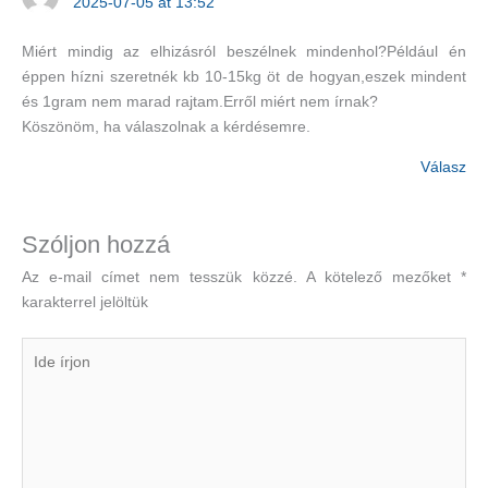
2025-07-05 at 13:52
Miért mindig az elhizásról beszélnek mindenhol?Például én
éppen hízni szeretnék kb 10-15kg öt de hogyan,eszek mindent
és 1gram nem marad rajtam.Erről miért nem írnak?
Köszönöm, ha válaszolnak a kérdésemre.
Válasz
Szóljon hozzá
Az e-mail címet nem tesszük közzé.
A kötelező mezőket
*
karakterrel jelöltük
Ide
írjon