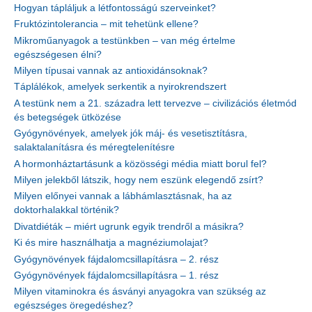
Hogyan tápláljuk a létfontosságú szerveinket?
Fruktózintolerancia – mit tehetünk ellene?
Mikroműanyagok a testünkben – van még értelme
egészségesen élni?
Milyen típusai vannak az antioxidánsoknak?
Táplálékok, amelyek serkentik a nyirokrendszert
A testünk nem a 21. századra lett tervezve – civilizációs életmód
és betegségek ütközése
Gyógynövények, amelyek jók máj- és vesetisztításra,
salaktalanításra és méregtelenítésre
A hormonháztartásunk a közösségi média miatt borul fel?
Milyen jelekből látszik, hogy nem eszünk elegendő zsírt?
Milyen előnyei vannak a lábhámlasztásnak, ha az
doktorhalakkal történik?
Divatdiéták – miért ugrunk egyik trendről a másikra?
Ki és mire használhatja a magnéziumolajat?
Gyógynövények fájdalomcsillapításra – 2. rész
Gyógynövények fájdalomcsillapításra – 1. rész
Milyen vitaminokra és ásványi anyagokra van szükség az
egészséges öregedéshez?