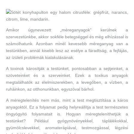
Amikor úgynevezett „méreganyagok” kerülnek a
szervezetünkbe, akkor sokféle betegséggel és még elhízással is
számolhatunk. Azonban minél kevesebb méreganyag van a
testünkben, annál kisebb lesz az esélye a fáradtság, a fejfájás,
az ízületi problémák kialakulásának.
A toxinok károsítják a testünket, pontosabban a sejtjeinket, a
szöveteinket és a szerveinket. Ezek a toxikus anyagok
megtalálhatók az élelmiszerekben, a levegőben, a vízben, a
ruháinkon, az otthonunkban, egyszóval bárhol.
A méregtelenítés nem más, mint a test megtisztítása a káros
anyagoktól. Ez a folyamat pedig helyreállítja a test természetes
öngyógyító folyamatait is. Hogyan méregteleníthetjük a
testünket? Például gyógynövényekkel, táplálékokkal,
gyümölcslevekkel, aromaterápiával, testmozgással, légzési