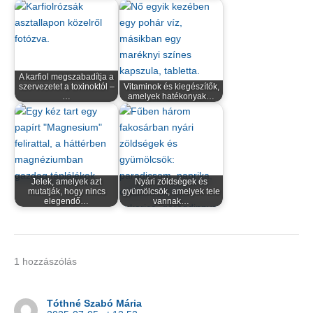
A karfiol megszabadítja a
szervezetet a toxinoktól –
Vitaminok és kiegészítők,
…
amelyek hatékonyak…
Jelek, amelyek azt
Nyári zöldségek és
mutatják, hogy nincs
gyümölcsök, amelyek tele
elegendő…
vannak…
1 hozzászólás
Tóthné Szabó Mária