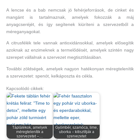
A lencse és a bab nemcsak jó fehérjeforrások, de cinket és
mangánt is tartalmaznak, amelyek fokozzák a máj
anyagcseréjét, és így segítenek kiüríteni a szervezetből a
méreganyagokat.
A citrusfélék tele vannak antioxidánsokkal, amelyek elősegítik
azoknak az enzimeknek a termelődését, amelyek szintén nagy
szerepet vállalnak a szervezet megtisztításában.
További zöldségek, amelyek nagyon hatékonyan méregtelenítik
a szervezetet: spenót, kelkáposzta és cékla.
Kapcsolódó cikkek:
Táplálékok, amelyek
Gyömbér, szamóca, lime,
méregtelenítik a
uborka – kitisztítják a
szervezetet –…
szervezetet