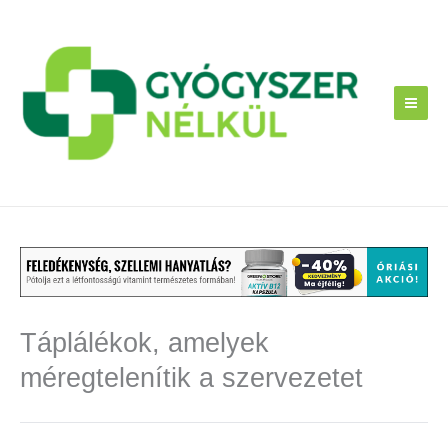
Skip
to
content
Táplálékok, amelyek
méregtelenítik a szervezetet