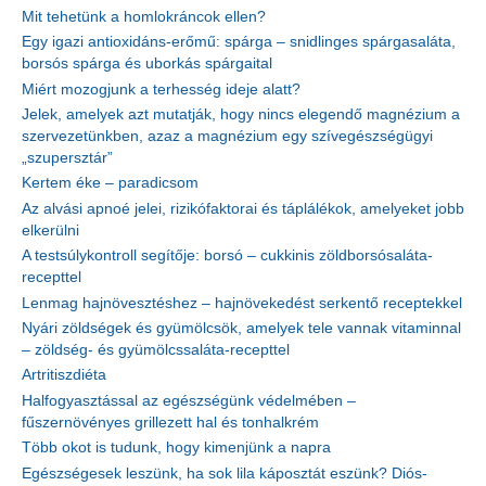
Mit tehetünk a homlokráncok ellen?
Egy igazi antioxidáns-erőmű: spárga – snidlinges spárgasaláta,
borsós spárga és uborkás spárgaital
Miért mozogjunk a terhesség ideje alatt?
Jelek, amelyek azt mutatják, hogy nincs elegendő magnézium a
szervezetünkben, azaz a magnézium egy szívegészségügyi
„szupersztár”
Kertem éke – paradicsom
Az alvási apnoé jelei, rizikófaktorai és táplálékok, amelyeket jobb
elkerülni
A testsúlykontroll segítője: borsó – cukkinis zöldborsósaláta-
recepttel
Lenmag hajnövesztéshez – hajnövekedést serkentő receptekkel
Nyári zöldségek és gyümölcsök, amelyek tele vannak vitaminnal
– zöldség- és gyümölcssaláta-recepttel
Artritiszdiéta
Halfogyasztással az egészségünk védelmében –
fűszernövényes grillezett hal és tonhalkrém
Több okot is tudunk, hogy kimenjünk a napra
Egészségesek leszünk, ha sok lila káposztát eszünk? Diós-