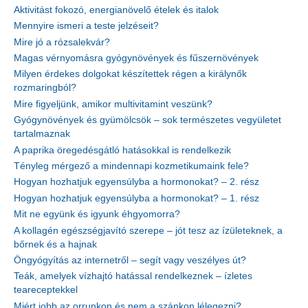
Aktivitást fokozó, energianövelő ételek és italok
Mennyire ismeri a teste jelzéseit?
Mire jó a rózsalekvár?
Magas vérnyomásra gyógynövények és fűszernövények
Milyen érdekes dolgokat készítettek régen a királynők
rozmaringból?
Mire figyeljünk, amikor multivitamint veszünk?
Gyógynövények és gyümölcsök – sok természetes vegyületet
tartalmaznak
A paprika öregedésgátló hatásokkal is rendelkezik
Tényleg mérgező a mindennapi kozmetikumaink fele?
Hogyan hozhatjuk egyensúlyba a hormonokat? – 2. rész
Hogyan hozhatjuk egyensúlyba a hormonokat? – 1. rész
Mit ne együnk és igyunk éhgyomorra?
A kollagén egészségjavító szerepe – jót tesz az ízületeknek, a
bőrnek és a hajnak
Öngyógyítás az internetről – segít vagy veszélyes út?
Teák, amelyek vízhajtó hatással rendelkeznek – ízletes
teareceptekkel
Miért jobb az orrunkon és nem a szánkon lélegezni?