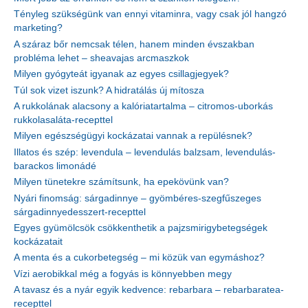
Tényleg szükségünk van ennyi vitaminra, vagy csak jól hangzó
marketing?
A száraz bőr nemcsak télen, hanem minden évszakban
probléma lehet – sheavajas arcmaszkok
Milyen gyógyteát igyanak az egyes csillagjegyek?
Túl sok vizet iszunk? A hidratálás új mítosza
A rukkolának alacsony a kalóriatartalma – citromos-uborkás
rukkolasaláta-recepttel
Milyen egészségügyi kockázatai vannak a repülésnek?
Illatos és szép: levendula – levendulás balzsam, levendulás-
barackos limonádé
Milyen tünetekre számítsunk, ha epekövünk van?
Nyári finomság: sárgadinnye – gyömbéres-szegfűszeges
sárgadinnyedesszert-recepttel
Egyes gyümölcsök csökkenthetik a pajzsmirigybetegségek
kockázatait
A menta és a cukorbetegség – mi közük van egymáshoz?
Vízi aerobikkal még a fogyás is könnyebben megy
A tavasz és a nyár egyik kedvence: rebarbara – rebarbaratea-
recepttel