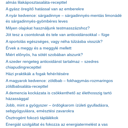
almás lilakáposztasaláta-recepttel
A gyász öregítő hatással van az emberekre
A nyár kedvence: sárgadinnye – sárgadinnyés-mentás limonádé
és sárgadinnyés-gyömbéres leves
Milyen olajokat használjunk testmasszázshoz?
Jót tesz a csontoknak és tele van antioxidánsokkal – füge
A sportolás egészséges, vagy néha túlzásba visszük?
Érvek a meggy és a meggylé mellett
Miért előnyös, ha sötét szobában alszunk?
A szeder rengeteg antioxidánst tartalmaz – szedres
chiapudingrecepttel
Házi praktikák a fogak fehérítésére
A magyarok kedvence: zöldbab – fokhagymás-rozmaringos
zöldbabsaláta-recepttel
A demencia kockázata is csökkenthető az élethosszig tartó
házassággal
Jobb, mint a gyógyszer – ördögkarom ízületi gyulladásra,
sebgyógyulásra, emésztési zavarokra
Ösztrogént fokozó táplálékok
Energiát szolgáltat és fokozza az energiatermelést a vas