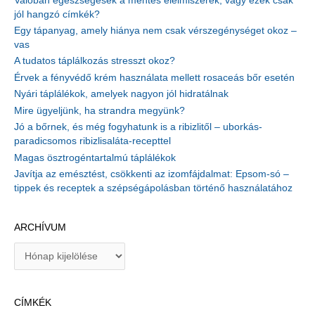
Valóban egészségesek a mentes élelmiszerek, vagy ezek csak
jól hangzó címkék?
Egy tápanyag, amely hiánya nem csak vérszegénységet okoz –
vas
A tudatos táplálkozás stresszt okoz?
Érvek a fényvédő krém használata mellett rosaceás bőr esetén
Nyári táplálékok, amelyek nagyon jól hidratálnak
Mire ügyeljünk, ha strandra megyünk?
Jó a bőrnek, és még fogyhatunk is a ribizlitől – uborkás-
paradicsomos ribizlisaláta-recepttel
Magas ösztrogéntartalmú táplálékok
Javítja az emésztést, csökkenti az izomfájdalmat: Epsom-só –
tippek és receptek a szépségápolásban történő használatához
ARCHÍVUM
A
r
c
h
CÍMKÉK
í