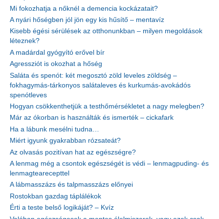
Mi fokozhatja a nőknél a demencia kockázatait?
A nyári hőségben jól jön egy kis hűsítő – mentavíz
Kisebb égési sérülések az otthonunkban – milyen megoldások
léteznek?
A madárdal gyógyító erővel bír
Agressziót is okozhat a hőség
Saláta és spenót: két megosztó zöld leveles zöldség –
fokhagymás-tárkonyos salátaleves és kurkumás-avokádós
spenótleves
Hogyan csökkenthetjük a testhőmérsékletet a nagy melegben?
Már az ókorban is használták és ismerték – cickafark
Ha a lábunk mesélni tudna…
Miért igyunk gyakrabban rózsateát?
Az olvasás pozitívan hat az egészségre?
A lenmag még a csontok egészségét is védi – lenmagpuding- és
lenmagtearecepttel
A lábmasszázs és talpmasszázs előnyei
Rostokban gazdag táplálékok
Érti a teste belső logikáját? – Kvíz