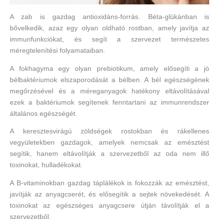
A zab is gazdag antioxidáns-forrás. Béta-glükánban is
bővelkedik, azaz egy olyan oldható rostban, amely javítja az
immunfunkciókat, és segít a szervezet természetes
méregtelenítési folyamataiban.
A fokhagyma egy olyan prebiotikum, amely elősegíti a jó
bélbaktériumok elszaporodását a bélben. A bél egészségének
megőrzésével és a méreganyagok hatékony eltávolításával
ezek a baktériumok segítenek fenntartani az immunrendszer
általános egészségét.
A keresztesvirágú zöldségek rostokban és rákellenes
vegyületekben gazdagok, amelyek nemcsak az emésztést
segítik, hanem eltávolítják a szervezetből az oda nem illő
toxinokat, hulladékokat.
A B-vitaminokban gazdag táplálékok is fokozzák az emésztést,
javítják az anyagcserét, és elősegítik a sejtek növekedését. A
toxinokat az egészséges anyagcsere útján távolítják el a
szervezetből.