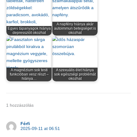
A napfény hiánya akár
Egyes tápanyagok hiánya
autoimmun betegséget is
depressziót okozhat
okozhat
A magnézium sok testi
A szexuális élet hiánya
funkcióban vesz részt –
sok egészségi problémát
hiánya…
okozhat
1 hozzászólás
Férfi
2025-09-11 at 06:51