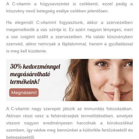
A C-vitamin a húgysavszintet is csökkenti, ezzel pedig a
köszvény nevű betegség esélye csökken jelentősen.
Ha elegendő C-vitamint fogyasztunk, akkor a szervezetben
megemelkedik a vas szintje is. Ez azért nagyon lényeges, mert
a vas oxigént szállít a szervezetben. Ha valaki köszvényben
szenved, akkor nemcsak a fájdalommal, hanem a gyulladással
is meg kell küzdenie.
A C-vitamin nagy szerepet játszik az immunitás fokozásában.
Aktívan részt vesz a fehérvérsejtek termelődésében, amelyek
viszont nagyon eredményesen harcolnak a kórokozókkal
szemben, így védve meg bennünket a különféle fertőzésektől és
betegségektől.