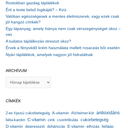
Rostokban gazdag táplálékok
Érti a teste belső logikáját? – Kvíz
Valóban egészségesek a mentes élelmiszerek, vagy ezek csak
jól hangzó címkék?
Egy tápanyag, amely hiánya nem csak vérszegénységet okoz –
vas
A tudatos táplálkozás stresszt okoz?
Érvek a fényvédő krém használata mellett rosaceás bőr esetén
Nyári táplálékok, amelyek nagyon jól hidratálnak
ARCHÍVUM
A
r
c
h
CÍMKÉK
í
v
antioxidáns
A-vitamin
2-es típusú cukorbetegség
Alzheimer-kór
u
m
C-vitamin
cukorbetegség
béta-karotin
cink
csontritkulás
depresszió
E-vitamin
D-vitamin
dohányzás
elhízás
fejfájás