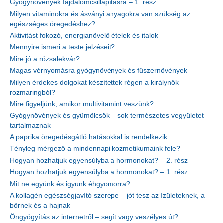
Gyógynövények fájdalomcsillapításra – 1. rész
Milyen vitaminokra és ásványi anyagokra van szükség az
egészséges öregedéshez?
Aktivitást fokozó, energianövelő ételek és italok
Mennyire ismeri a teste jelzéseit?
Mire jó a rózsalekvár?
Magas vérnyomásra gyógynövények és fűszernövények
Milyen érdekes dolgokat készítettek régen a királynők
rozmaringból?
Mire figyeljünk, amikor multivitamint veszünk?
Gyógynövények és gyümölcsök – sok természetes vegyületet
tartalmaznak
A paprika öregedésgátló hatásokkal is rendelkezik
Tényleg mérgező a mindennapi kozmetikumaink fele?
Hogyan hozhatjuk egyensúlyba a hormonokat? – 2. rész
Hogyan hozhatjuk egyensúlyba a hormonokat? – 1. rész
Mit ne együnk és igyunk éhgyomorra?
A kollagén egészségjavító szerepe – jót tesz az ízületeknek, a
bőrnek és a hajnak
Öngyógyítás az internetről – segít vagy veszélyes út?