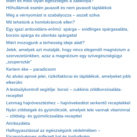
Miért és mitől olyan egészséges a zabkorpa?
Hőhullámok esetén javasolt és nem javasolt táplálékok
Még a vérnyomást is szabályozza – aszalt szilva
Mit tehetünk a homlokráncok ellen?
Egy igazi antioxidáns-erőmű: spárga – snidlinges spárgasaláta,
borsós spárga és uborkás spárgaital
Miért mozogjunk a terhesség ideje alatt?
Jelek, amelyek azt mutatják, hogy nincs elegendő magnézium a
szervezetünkben, azaz a magnézium egy szívegészségügyi
„szupersztár”
Kertem éke – paradicsom
Az alvási apnoé jelei, rizikófaktorai és táplálékok, amelyeket jobb
elkerülni
A testsúlykontroll segítője: borsó – cukkinis zöldborsósaláta-
recepttel
Lenmag hajnövesztéshez – hajnövekedést serkentő receptekkel
Nyári zöldségek és gyümölcsök, amelyek tele vannak vitaminnal
– zöldség- és gyümölcssaláta-recepttel
Artritiszdiéta
Halfogyasztással az egészségünk védelmében –
fűszernövényes grillezett hal és tonhalkrém