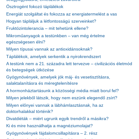
Ösztrogént fokozó táplálékok
Energiát szolgáltat és fokozza az energiatermelést a vas
Hogyan tápláljuk a létfontosságú szerveinket?
Fruktózintolerancia – mit tehetünk ellene?
Mikroműanyagok a testünkben – van még értelme
egészségesen élni?
Milyen típusai vannak az antioxidánsoknak?
Táplálékok, amelyek serkentik a nyirokrendszert
A testünk nem a 21. századra lett tervezve – civilizációs életmód
és betegségek ütközése
Gyógynövények, amelyek jók máj- és vesetisztításra,
salaktalanításra és méregtelenítésre
A hormonháztartásunk a közösségi média miatt borul fel?
Milyen jelekből látszik, hogy nem eszünk elegendő zsírt?
Milyen előnyei vannak a lábhámlasztásnak, ha az
doktorhalakkal történik?
Divatdiéták – miért ugrunk egyik trendről a másikra?
Ki és mire használhatja a magnéziumolajat?
Gyógynövények fájdalomcsillapításra – 2. rész