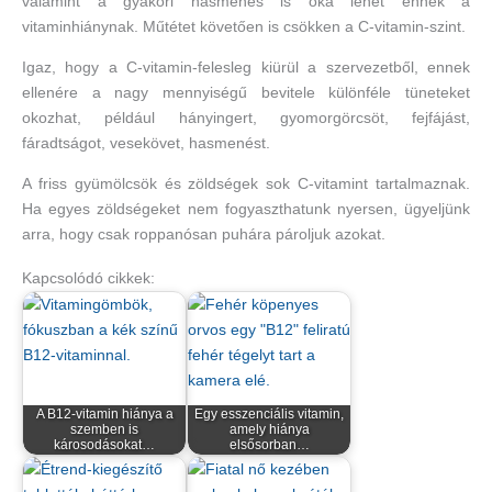
valamint a gyakori hasmenés is oka lehet ennek a
vitaminhiánynak. Műtétet követően is csökken a C-vitamin-szint.
Igaz, hogy a C-vitamin-felesleg kiürül a szervezetből, ennek
ellenére a nagy mennyiségű bevitele különféle tüneteket
okozhat, például hányingert, gyomorgörcsöt, fejfájást,
fáradtságot, vesekövet, hasmenést.
A friss gyümölcsök és zöldségek sok C-vitamint tartalmaznak.
Ha egyes zöldségeket nem fogyaszthatunk nyersen, ügyeljünk
arra, hogy csak roppanósan puhára pároljuk azokat.
Kapcsolódó cikkek:
A B12-vitamin hiánya a
Egy esszenciális vitamin,
szemben is
amely hiánya
károsodásokat…
elsősorban…