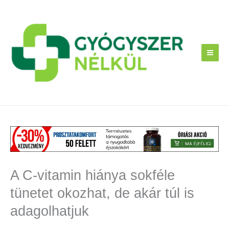
Skip
to
content
A C-vitamin hiánya sokféle
tünetet okozhat, de akár túl is
adagolhatjuk