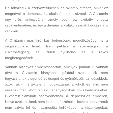
Ha fokozódik a szervezetünkben az oxidatív stressz, akkor ez
megnöveli a demencia kialakulásának kockázatait. A C-vitamin
egy erős antioxidáns, amely segít az oxidatív stressz
csökkentésében, és így a demencia kialakulásának kockázata is
csökken.
A C-vitamin más krónikus betegségek megelőzésében is a
segítségünkre lehet: ilyen például a szívbetegség, a
cukorbetegség, az ízületi gyulladás és a rákos
megbetegedések.
Vannak bizonyos embercsoportok, amelyek jobban ki vannak
téve a C-vitamin hiányának: például azok, akik nem
fogyasztanak elegendő zöldséget és gyümölcsöt, az idősebbek,
azok, akik mértéktelenül fogyasztanak alkoholt és akik nem
vesznek magukhoz tápláló, tápanyagokban bővelkedő ételeket.
C-vitamin-hiányban szenvedhetnek a depressziós emberek,
illetve azok, akiknek nem jó az emésztésük, illetve a szervezetük
nem szívja fel és hasznosítja kellőképpen a tápanyagokat,