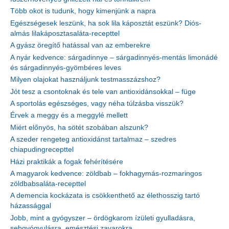
Több okot is tudunk, hogy kimenjünk a napra
Egészségesek leszünk, ha sok lila káposztát eszünk? Diós-
almás lilakáposztasaláta-recepttel
A gyász öregítő hatással van az emberekre
A nyár kedvence: sárgadinnye – sárgadinnyés-mentás limonádé
és sárgadinnyés-gyömbéres leves
Milyen olajokat használjunk testmasszázshoz?
Jót tesz a csontoknak és tele van antioxidánsokkal – füge
A sportolás egészséges, vagy néha túlzásba visszük?
Érvek a meggy és a meggylé mellett
Miért előnyös, ha sötét szobában alszunk?
A szeder rengeteg antioxidánst tartalmaz – szedres
chiapudingrecepttel
Házi praktikák a fogak fehérítésére
A magyarok kedvence: zöldbab – fokhagymás-rozmaringos
zöldbabsaláta-recepttel
A demencia kockázata is csökkenthető az élethosszig tartó
házassággal
Jobb, mint a gyógyszer – ördögkarom ízületi gyulladásra,
sebgyógyulásra, emésztési zavarokra