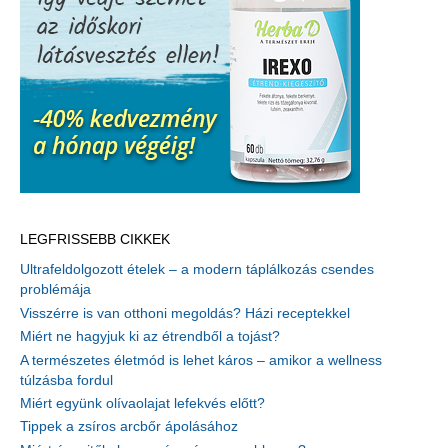
LEGFRISSEBB CIKKEK
Ultrafeldolgozott ételek – a modern táplálkozás csendes
problémája
Visszérre is van otthoni megoldás? Házi receptekkel
Miért ne hagyjuk ki az étrendből a tojást?
A természetes életmód is lehet káros – amikor a wellness
túlzásba fordul
Miért együnk olívaolajat lefekvés előtt?
Tippek a zsíros arcbőr ápolásához