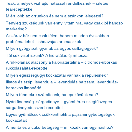
Teák, amelyek vízhajtó hatással rendelkeznek – ízletes
teareceptekkel
Miért jobb az orrunkon és nem a szánkon lélegezni?
Tényleg szükségünk van ennyi vitaminra, vagy csak jól hangzó
marketing?
A száraz bőr nemcsak télen, hanem minden évszakban
probléma lehet – sheavajas arcmaszkok
Milyen gyógyteát igyanak az egyes csillagjegyek?
Túl sok vizet iszunk? A hidratálás új mítosza
A rukkolának alacsony a kalóriatartalma – citromos-uborkás
rukkolasaláta-recepttel
Milyen egészségügyi kockázatai vannak a repülésnek?
Illatos és szép: levendula – levendulás balzsam, levendulás-
barackos limonádé
Milyen tünetekre számítsunk, ha epekövünk van?
Nyári finomság: sárgadinnye – gyömbéres-szegfűszeges
sárgadinnyedesszert-recepttel
Egyes gyümölcsök csökkenthetik a pajzsmirigybetegségek
kockázatait
A menta és a cukorbetegség – mi közük van egymáshoz?