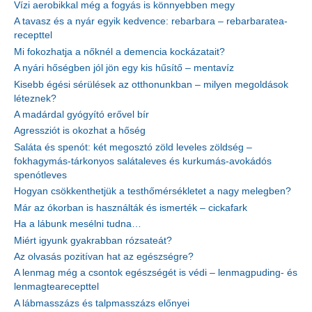
Vízi aerobikkal még a fogyás is könnyebben megy
A tavasz és a nyár egyik kedvence: rebarbara – rebarbaratea-
recepttel
Mi fokozhatja a nőknél a demencia kockázatait?
A nyári hőségben jól jön egy kis hűsítő – mentavíz
Kisebb égési sérülések az otthonunkban – milyen megoldások
léteznek?
A madárdal gyógyító erővel bír
Agressziót is okozhat a hőség
Saláta és spenót: két megosztó zöld leveles zöldség –
fokhagymás-tárkonyos salátaleves és kurkumás-avokádós
spenótleves
Hogyan csökkenthetjük a testhőmérsékletet a nagy melegben?
Már az ókorban is használták és ismerték – cickafark
Ha a lábunk mesélni tudna…
Miért igyunk gyakrabban rózsateát?
Az olvasás pozitívan hat az egészségre?
A lenmag még a csontok egészségét is védi – lenmagpuding- és
lenmagtearecepttel
A lábmasszázs és talpmasszázs előnyei