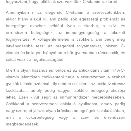
fogyasztani, hogy feltöltsük szervezetünk C-vitamin-raktárait.
Amennyiben nincs elegendő C-vitamin a szervezetünkben,
akkor hiány alakul ki, ami pedig sok egészségi problémát és
betegséget okozhat: például ilyen a skorbut, a szív- és
érrendszeri betegségek, az immungyengeség, a fokozott
fogínyvérzés. A kollagéntermelés is csökken, ami pedig még
látványosabbá teszi az öregedési folyamatokat, hiszen C-
vitamin és kollagén hiányában a bőr gyorsabban ráncosodik, és
sokat veszít a rugalmasságából.
Miért is olyan hasznos és fontos ez az antioxidáns vitamin? A C-
vitamin jelentősen csökkenteni tudja a szervezetben a szabad
gyökök felhalmozódását, ily módon csökkenti az oxidatív stressz
kockázatait, amely pedig nagyon sokféle betegség okozója
lehet. Ezen kívül segít az immunrendszer megerősítésében.
Csökkenti a szervezetben kialakuló gyulladást, amely pedig
nagy szerepet játszik olyan krónikus betegségek kialakulásában,
mint a cukorbetegség vagy a szív- és érrendszeri
megbetegedések.