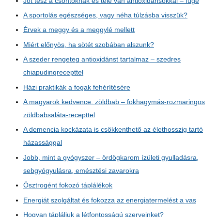
Jót tesz a csontoknak és tele van antioxidánsokkal – füge
A sportolás egészséges, vagy néha túlzásba visszük?
Érvek a meggy és a meggylé mellett
Miért előnyös, ha sötét szobában alszunk?
A szeder rengeteg antioxidánst tartalmaz – szedres
chiapudingrecepttel
Házi praktikák a fogak fehérítésére
A magyarok kedvence: zöldbab – fokhagymás-rozmaringos
zöldbabsaláta-recepttel
A demencia kockázata is csökkenthető az élethosszig tartó
házassággal
Jobb, mint a gyógyszer – ördögkarom ízületi gyulladásra,
sebgyógyulásra, emésztési zavarokra
Ösztrogént fokozó táplálékok
Energiát szolgáltat és fokozza az energiatermelést a vas
Hogyan tápláljuk a létfontosságú szerveinket?