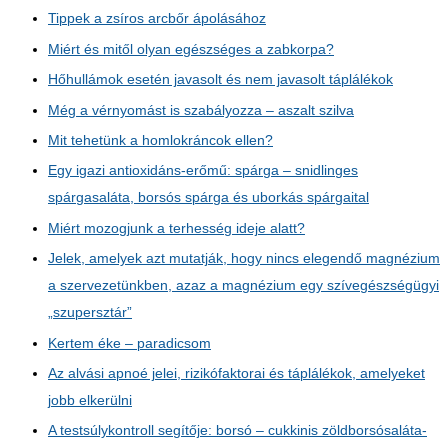
Tippek a zsíros arcbőr ápolásához
Miért és mitől olyan egészséges a zabkorpa?
Hőhullámok esetén javasolt és nem javasolt táplálékok
Még a vérnyomást is szabályozza – aszalt szilva
Mit tehetünk a homlokráncok ellen?
Egy igazi antioxidáns-erőmű: spárga – snidlinges
spárgasaláta, borsós spárga és uborkás spárgaital
Miért mozogjunk a terhesség ideje alatt?
Jelek, amelyek azt mutatják, hogy nincs elegendő magnézium
a szervezetünkben, azaz a magnézium egy szívegészségügyi
„szupersztár”
Kertem éke – paradicsom
Az alvási apnoé jelei, rizikófaktorai és táplálékok, amelyeket
jobb elkerülni
A testsúlykontroll segítője: borsó – cukkinis zöldborsósaláta-