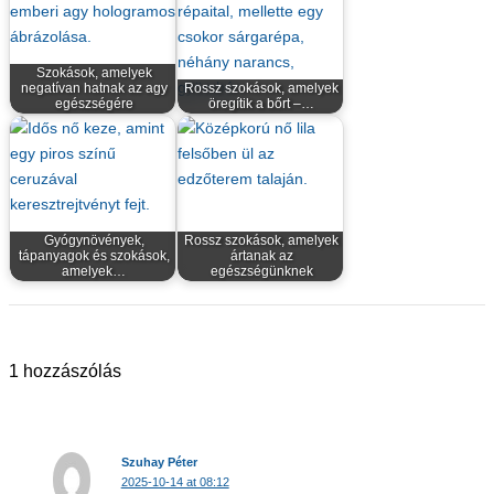
Szokások, amelyek
negatívan hatnak az agy
Rossz szokások, amelyek
egészségére
öregítik a bőrt –…
Gyógynövények,
Rossz szokások, amelyek
tápanyagok és szokások,
ártanak az
amelyek…
egészségünknek
1 hozzászólás
Szuhay Péter
2025-10-14 at 08:12