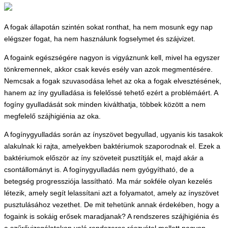
A fogak állapotán szintén sokat ronthat, ha nem mosunk egy nap
elégszer fogat, ha nem használunk fogselymet és szájvizet.
A fogaink egészségére nagyon is vigyáznunk kell, mivel ha egyszer
tönkremennek, akkor csak kevés esély van azok megmentésére.
Nemcsak a fogak szuvasodása lehet az oka a fogak elvesztésének,
hanem az íny gyulladása is felelőssé tehető ezért a problémáért. A
fogíny gyulladását sok minden kiválthatja, többek között a nem
megfelelő szájhigiénia az oka.
A fogínygyulladás során az ínyszövet begyullad, ugyanis kis tasakok
alakulnak ki rajta, amelyekben baktériumok szaporodnak el. Ezek a
baktériumok először az íny szöveteit pusztítják el, majd akár a
csontállományt is. A fogínygyulladás nem gyógyítható, de a
betegség progressziója lassítható. Ma már sokféle olyan kezelés
létezik, amely segít lelassítani azt a folyamatot, amely az ínyszövet
pusztulásához vezethet. De mit tehetünk annak érdekében, hogy a
fogaink is sokáig erősek maradjanak? A rendszeres szájhigiénia és