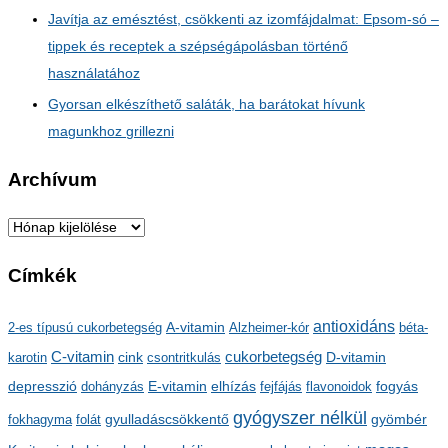
Javítja az emésztést, csökkenti az izomfájdalmat: Epsom-só –
tippek és receptek a szépségápolásban történő
használatához
Gyorsan elkészíthető saláták, ha barátokat hívunk
magunkhoz grillezni
Archívum
A
r
Címkék
c
h
antioxidáns
A-vitamin
2-es típusú cukorbetegség
Alzheimer-kór
béta-
í
C-vitamin
cukorbetegség
karotin
cink
csontritkulás
D-vitamin
v
depresszió
E-vitamin
dohányzás
elhízás
fejfájás
flavonoidok
fogyás
u
gyógyszer nélkül
m
gyulladáscsökkentő
fokhagyma
folát
gyömbér