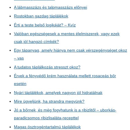
A lábmasszázs és talpmasszázs előnyei
Rostokban gazdag táplálékok
Érti a teste belső logikáját? – Kvíz
Valóban egészségesek a mentes élelmiszerek, vagy ezek
csak jól hangzó címkék?
Egy tápanyag, amely hiánya nem csak vérszegénységet okoz
– vas
A tudatos táplálkozás stresszt okoz?
Érvek a fényvédő krém használata mellett rosaceás bőr
esetén
Nyári táplálékok, amelyek nagyon jól hidratálnak
Mire ügyeljünk, ha strandra megyünk?
Jó a bőrnek, és még fogyhatunk is a ribizlitől – uborkás-
paradicsomos ribizlisaláta-recepttel
Magas ösztrogéntartalmú táplálékok