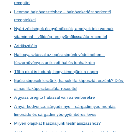
recepttel
Lenmag hajnövesztéshez – hajnövekedést serkentő
receptekkel
Nyári zöldségek és gyümölcsök, amelyek tele vannak
vitaminnal – zöldség- és gyümölcssaláta-recepttel
Artritiszdiéta
Halfogyasztással az egészségünk védelmében –
fűszernövényes grillezett hal és tonhalkrém
Több okot is tudunk, hogy kimenjünk a napra
Egészségesek leszünk, ha sok lila káposztát eszünk? Diós-
almás lilakáposztasaláta-recepttel
A gyász öregítő hatással van az emberekre
A nyár kedvence: sárgadinnye – sárgadinnyés-mentás
limonádé és sárgadinnyés-gyömbéres leves
Milyen olajokat használjunk testmasszázshoz?