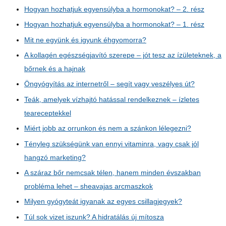
Hogyan hozhatjuk egyensúlyba a hormonokat? – 2. rész
Hogyan hozhatjuk egyensúlyba a hormonokat? – 1. rész
Mit ne együnk és igyunk éhgyomorra?
A kollagén egészségjavító szerepe – jót tesz az ízületeknek, a
bőrnek és a hajnak
Öngyógyítás az internetről – segít vagy veszélyes út?
Teák, amelyek vízhajtó hatással rendelkeznek – ízletes
teareceptekkel
Miért jobb az orrunkon és nem a szánkon lélegezni?
Tényleg szükségünk van ennyi vitaminra, vagy csak jól
hangzó marketing?
A száraz bőr nemcsak télen, hanem minden évszakban
probléma lehet – sheavajas arcmaszkok
Milyen gyógyteát igyanak az egyes csillagjegyek?
Túl sok vizet iszunk? A hidratálás új mítosza