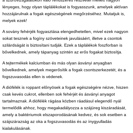
a szűrővizsgálatokon való rendszeres részvétel mellett nagyon
lényeges, hogy olyan táplálékokat is fogyasszunk, amelyek aktívan
hozzájárulnak a fogak egészségének megőrzéséhez. Mutatjuk is,
melyek ezek!
A sovány fehérjék fogyasztása elengedhetetlen, mivel ezek nagyon
sokat tesznek a fogíny szöveteinek javulásáért, illetve a csontok
szilárdságát is biztosítani tudják. Ezek a táplálékok foszforban is
bővelkednek, amely tápanyag szintén az erős fogakat biztosítja.
A tejtermékek kalciumban és más olyan ásványi anyagban
bővelkednek, amelyek megerősítik a fogak csontszerkezetét, és a
fogszuvasodás ellen is védenek.
A diófélék is roppant előnyösek a fogak egészségére nézve, hiszen
csak kevés cukrot, ellenben sok fehérjét és ásványi anyagot
tartalmaznak. A diófélék rágása közben ráadásul elegendő nyál
termelődik ahhoz, hogy megakadályozza a szájüreg kiszáradását,
amely a baktériumok elszaporodásának kedvez, és sok esetben a
szájszárazság az oka a fogszuvasodás és az ínygyulladás
kialakulásának.