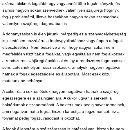
száma, akiknek legalább egy vagy annál több foguk hiányzik, és
sajnos nagyon sokan szenvednek valamilyen szájüregi (fogíny-,
fog-) problémától, illetve hazánkban nagyon sokan szenvednek
valamilyen szájüregi daganatban is.
A dohányzásban is élen járunk, márpedig ez a szenvedélybetegség
is jelentősen hozzájárul a fogínygyulladáshoz vagy éppen a fogak
elvesztéséhez. Nem beszélve arról, hogy nagyon sokan nem
megfelelően tisztítják a fogaikat, vagy egyáltalán nem foglalkoznak
a rendszeres szájüregi ápolással és így a rendszeres fogmosással
sem. Léteznek olyan rossz szokások, amelyek nagyon negatívan
hatnak a fogak egészségére és állapotára. Most ezek közül
mutatunk be néhányat.
A cukor és a cukros ételek nagyon negatívan hatnak a szájüreg
egészségére és a szájhigiéniára. A cukor ugyanis serkenti a
baktériumok elszaporodását. A baktériumok pedig savat termelnek,
ami negatívan hat a fogra, hiszen károsítja a fogzománcot. Ez a
folyamat pedig fogszuvasodást is okozhat.
A fogak állapotára a szájszárazság is hatással van, hiszen ha nem