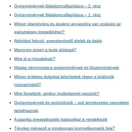
Gyógynövények fájdalomcsillapításra – 2. rész
Gyógynövények fájdalomcsillapításra – 1. rész
Milyen vitaminokra és ásványi anyagokra van szükség az
egészséges öregedéshez?
Aktivitást fokozó, energianövelő ételek és italok
Mennyire ismeri a teste jelzéseit?
Mire jó a rózsalekvár?
Magas vérnyomásra gyógynövények és fűszernövények
Milyen érdekes dolgokat készítettek régen a királynők
rozmaringból?
Mire figyeljünk, amikor multivitamint veszünk?
Gyógynövények és gyümölcsök – sok természetes vegyületet
tartalmaznak
A paprika öregedésgátló hatásokkal is rendelkezik
Tényleg mérgező a mindennapi kozmetikumaink fele?