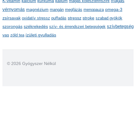
kalcium
kálium
magas
K-vitamin
kurkuma
magas koleszterinszint
vérnyomás
magnézium
mangán
megfázás
menopauza
omega-3
stressz
stroke
zsírsavak
oxidatív stressz
puffadás
szabad gyökök
szorongás
székrekedés
szívbetegség
szív- és érrendszeri betegségek
ízületi gyulladás
vas
zöld tea
© 2026 Gyógyszer Nélkül