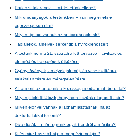
Fruktózintolerancia – mit tehetünk ellene?
Mikroműanyagok a testünkben – van még értelme
egészségesen élni?
Milyen típusai vannak az antioxidánsoknak?
Táplálékok, amelyek serkentik a nyirokrendszert
A testünk nem a 21. századra lett tervezve – civilizációs
életmód és betegségek ütközése
Gyógynövények, amelyek jók máj- és vesetisztításra,
salaktalanításra és méregtelenítésre
A hormonháztartásunk a közösségi média miatt borul fel?
Milyen jelekből látszik, hogy nem eszünk elegendő zsírt?
Milyen előnyei vannak a lábhámlasztásnak, ha az
doktorhalakkal történik?
Divatdiéták – miért ugrunk egyik trendről a másikra?
Ki és mire használhatja a magnéziumolajat?