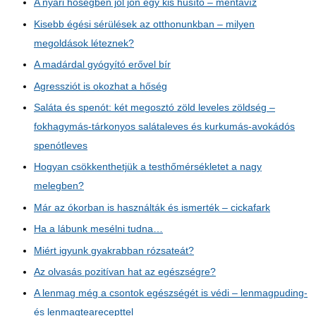
A nyári hőségben jól jön egy kis hűsítő – mentavíz
Kisebb égési sérülések az otthonunkban – milyen
megoldások léteznek?
A madárdal gyógyító erővel bír
Agressziót is okozhat a hőség
Saláta és spenót: két megosztó zöld leveles zöldség –
fokhagymás-tárkonyos salátaleves és kurkumás-avokádós
spenótleves
Hogyan csökkenthetjük a testhőmérsékletet a nagy
melegben?
Már az ókorban is használták és ismerték – cickafark
Ha a lábunk mesélni tudna…
Miért igyunk gyakrabban rózsateát?
Az olvasás pozitívan hat az egészségre?
A lenmag még a csontok egészségét is védi – lenmagpuding-
és lenmagtearecepttel