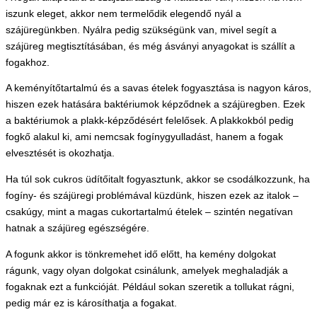
iszunk eleget, akkor nem termelődik elegendő nyál a
szájüregünkben. Nyálra pedig szükségünk van, mivel segít a
szájüreg megtisztításában, és még ásványi anyagokat is szállít a
fogakhoz.
A keményítőtartalmú és a savas ételek fogyasztása is nagyon káros,
hiszen ezek hatására baktériumok képződnek a szájüregben. Ezek
a baktériumok a plakk-képződésért felelősek. A plakkokból pedig
fogkő alakul ki, ami nemcsak fogínygyulladást, hanem a fogak
elvesztését is okozhatja.
Ha túl sok cukros üdítőitalt fogyasztunk, akkor se csodálkozzunk, ha
fogíny- és szájüregi problémával küzdünk, hiszen ezek az italok –
csakúgy, mint a magas cukortartalmú ételek – szintén negatívan
hatnak a szájüreg egészségére.
A fogunk akkor is tönkremehet idő előtt, ha kemény dolgokat
rágunk, vagy olyan dolgokat csinálunk, amelyek meghaladják a
fogaknak ezt a funkcióját. Például sokan szeretik a tollukat rágni,
pedig már ez is károsíthatja a fogakat.