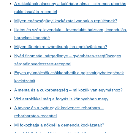
A rukkolának alacsony a kalóriatartalma – citromos-uborkás
rukkolasaláta-recepttel
Milyen egészségügyi kockázatai vannak a repülésnek?
Illatos és szép: levendula – levendulás balzsam, levendulás-
barackos limonádé
Milyen tünetekre számítsunk, ha epekövünk van?
Nyári finomság: sárgadinnye – gyömbéres-szegfűszeges
sárgadinnyedesszert-recepttel
Egyes gyümölcsök csökkenthetik a pajzsmirigybetegségek
kockázatait
A menta és a cukorbetegség – mi közük van egymáshoz?
Vízi aerobikkal még a fogyás is könnyebben megy
A tavasz és a nyár egyik kedvence: rebarbara –
rebarbaratea-recepttel
Mi fokozhatja a nőknél a demencia kockázatait?