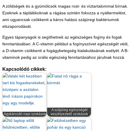
A zöldségek és a gyümölcsök magas rost- és víztartalommal bírnak.
Ezeknek a táplálékoknak a rágása szintén fokozza a nyáltermelést,
ami ugyancsak csökkenti a káros hatású szájüregi baktériumok
elszaporodását.
Egyes tápanyagok is segíthetnek az egészséges fogíny és fogak
fenntartásában. A C-vitamin például a fogínyszövet egészségét védi,
a D-vitamin csökkenti a fogágybetegség kialakulásának esélyét. A B-
vitaminok pedig az orális egészség fenntartásához járulnak hozzá.
Kapcsolódó cikkek:
A szájüreg egészségét
Agykárosító napi szokások
veszélyeztető szokások