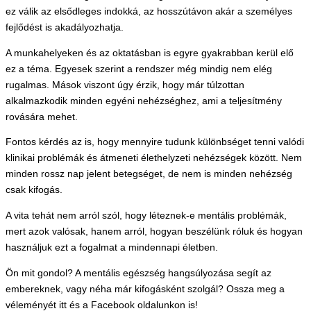
ez válik az elsődleges indokká, az hosszútávon akár a személyes
fejlődést is akadályozhatja.
A munkahelyeken és az oktatásban is egyre gyakrabban kerül elő
ez a téma. Egyesek szerint a rendszer még mindig nem elég
rugalmas. Mások viszont úgy érzik, hogy már túlzottan
alkalmazkodik minden egyéni nehézséghez, ami a teljesítmény
rovására mehet.
Fontos kérdés az is, hogy mennyire tudunk különbséget tenni valódi
klinikai problémák és átmeneti élethelyzeti nehézségek között. Nem
minden rossz nap jelent betegséget, de nem is minden nehézség
csak kifogás.
A vita tehát nem arról szól, hogy léteznek-e mentális problémák,
mert azok valósak, hanem arról, hogyan beszélünk róluk és hogyan
használjuk ezt a fogalmat a mindennapi életben.
Ön mit gondol? A mentális egészség hangsúlyozása segít az
embereknek, vagy néha már kifogásként szolgál? Ossza meg a
véleményét itt és a Facebook oldalunkon is!