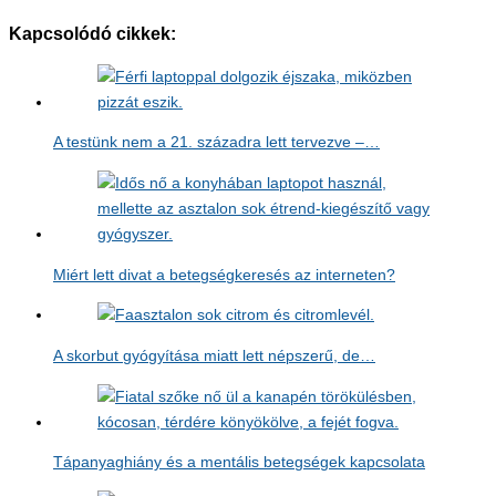
Kapcsolódó cikkek:
A testünk nem a 21. századra lett tervezve –…
Miért lett divat a betegségkeresés az interneten?
A skorbut gyógyítása miatt lett népszerű, de…
Tápanyaghiány és a mentális betegségek kapcsolata