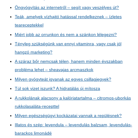
Öngyógyítás az internetről – segít vagy veszélyes út?
Teák, amelyek vízhajtó hatással rendelkeznek – ízletes
teareceptekkel
Miért jobb az orrunkon és nem a szánkon lélegezni?
Tényleg szükségünk van ennyi vitaminra, vagy csak jól
hangzó marketing?
A száraz bőr nemcsak télen, hanem minden évszakban
probléma lehet – sheavajas arcmaszkok
Milyen gyógyteát igyanak az egyes csillagjegyek?
Túl sok vizet iszunk? A hidratálás új mítosza
A rukkolának alacsony a kalóriatartalma – citromos-uborkás
rukkolasaláta-recepttel
Milyen egészségügyi kockázatai vannak a repülésnek?
Illatos és szép: levendula – levendulás balzsam, levendulás-
barackos limonádé