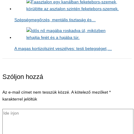
Szépségmegőrzés, mentális tisztaság és…
A magas kortizolszint veszélyes: testi betegséget,…
Szóljon hozzá
Az e-mail címet nem tesszük közzé.
A kötelező mezőket
*
karakterrel jelöltük
Ide
írjon