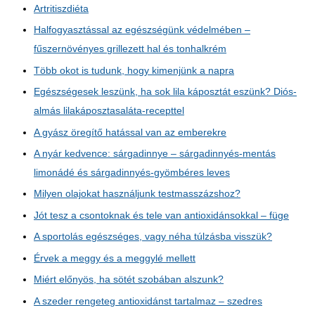
Artritiszdiéta
Halfogyasztással az egészségünk védelmében –
fűszernövényes grillezett hal és tonhalkrém
Több okot is tudunk, hogy kimenjünk a napra
Egészségesek leszünk, ha sok lila káposztát eszünk? Diós-
almás lilakáposztasaláta-recepttel
A gyász öregítő hatással van az emberekre
A nyár kedvence: sárgadinnye – sárgadinnyés-mentás
limonádé és sárgadinnyés-gyömbéres leves
Milyen olajokat használjunk testmasszázshoz?
Jót tesz a csontoknak és tele van antioxidánsokkal – füge
A sportolás egészséges, vagy néha túlzásba visszük?
Érvek a meggy és a meggylé mellett
Miért előnyös, ha sötét szobában alszunk?
A szeder rengeteg antioxidánst tartalmaz – szedres