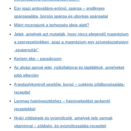
Egy igazi antioxidáns-erőmű: spárga – snidlinges
spárgasaláta, borsós spárga és uborkás spárgaital
Miért mozogjunk a terhesség ideje alatt?
Jelek, amelyek azt mutatják, hogy nincs elegendő magnézium
a szervezetünkben, azaz a magnézium egy szívegészségügyi
„szupersztár”
Kertem éke – paradicsom
Az alvási apnoé jelei, rizikófaktorai és táplálékok, amelyeket
jobb elkerülni
A testsúlykontroll segítője: borsó – cukkinis zöldborsósaláta-
recepttel
Lenmag hajnövesztéshez – hajnövekedést serkentő
receptekkel
Nyári zöldségek és gyümölcsök, amelyek tele vannak
vitaminnal – zöldség- és gyümölcssaláta-recepttel