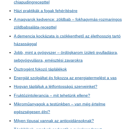
chiapudingrecepttel
Házi praktikák a fogak fehérítésére
A magyarok kedvence: zöldbab – fokhagymás-rozmaringos
zöldbabsaláta-recepttel
A demencia kockázata is csökkenthető az élethosszig tartó
házassággal
Jobb, mint a gyógyszer – ördögkarom ízületi gyulladásra,
sebgyógyulásra, emésztési zavarokra
Ösztrogént fokozó táplálékok
Energiát szolgáltat és fokozza az energiatermelést a vas
Hogyan tápláljuk a létfontosságú szerveinket?
Fruktózintolerancia – mit tehetünk ellene?
Mikroműanyagok a testünkben – van még értelme
egészségesen élni?
Milyen típusai vannak az antioxidánsoknak?