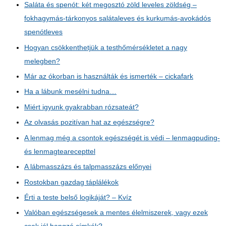
Saláta és spenót: két megosztó zöld leveles zöldség –
fokhagymás-tárkonyos salátaleves és kurkumás-avokádós
spenótleves
Hogyan csökkenthetjük a testhőmérsékletet a nagy
melegben?
Már az ókorban is használták és ismerték – cickafark
Ha a lábunk mesélni tudna…
Miért igyunk gyakrabban rózsateát?
Az olvasás pozitívan hat az egészségre?
A lenmag még a csontok egészségét is védi – lenmagpuding-
és lenmagtearecepttel
A lábmasszázs és talpmasszázs előnyei
Rostokban gazdag táplálékok
Érti a teste belső logikáját? – Kvíz
Valóban egészségesek a mentes élelmiszerek, vagy ezek