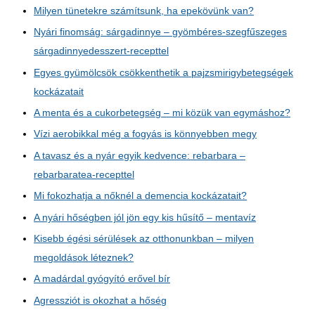
Milyen tünetekre számítsunk, ha epekövünk van?
Nyári finomság: sárgadinnye – gyömbéres-szegfűszeges
sárgadinnyedesszert-recepttel
Egyes gyümölcsök csökkenthetik a pajzsmirigybetegségek
kockázatait
A menta és a cukorbetegség – mi közük van egymáshoz?
Vízi aerobikkal még a fogyás is könnyebben megy
A tavasz és a nyár egyik kedvence: rebarbara –
rebarbaratea-recepttel
Mi fokozhatja a nőknél a demencia kockázatait?
A nyári hőségben jól jön egy kis hűsítő – mentavíz
Kisebb égési sérülések az otthonunkban – milyen
megoldások léteznek?
A madárdal gyógyító erővel bír
Agressziót is okozhat a hőség