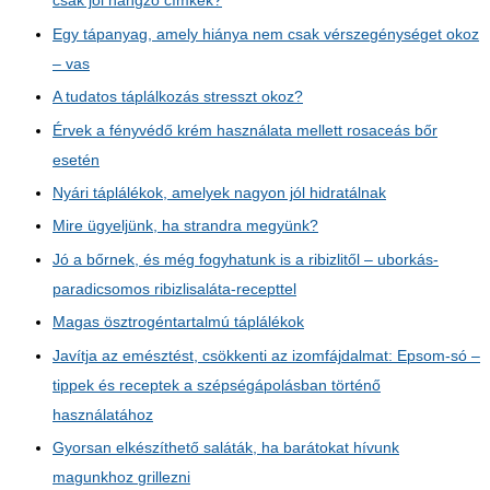
csak jól hangzó címkék?
Egy tápanyag, amely hiánya nem csak vérszegénységet okoz
– vas
A tudatos táplálkozás stresszt okoz?
Érvek a fényvédő krém használata mellett rosaceás bőr
esetén
Nyári táplálékok, amelyek nagyon jól hidratálnak
Mire ügyeljünk, ha strandra megyünk?
Jó a bőrnek, és még fogyhatunk is a ribizlitől – uborkás-
paradicsomos ribizlisaláta-recepttel
Magas ösztrogéntartalmú táplálékok
Javítja az emésztést, csökkenti az izomfájdalmat: Epsom-só –
tippek és receptek a szépségápolásban történő
használatához
Gyorsan elkészíthető saláták, ha barátokat hívunk
magunkhoz grillezni