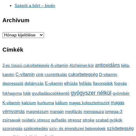
Szépíti a bőrt – biotin
Archívum
A
r
Címkék
c
h
antioxidáns
A-vitamin
2-es típusú cukorbetegség
Alzheimer-kór
béta-
í
C-vitamin
cukorbetegség
karotin
cink
csontritkulás
D-vitamin
v
depresszió
E-vitamin
dohányzás
elhízás
fejfájás
flavonoidok
fogyás
u
gyógyszer nélkül
m
gyulladáscsökkentő
fokhagyma
folát
gyömbér
kalcium
kálium
magas
K-vitamin
kurkuma
magas koleszterinszint
vérnyomás
magnézium
mangán
megfázás
menopauza
omega-3
stressz
stroke
zsírsavak
oxidatív stressz
puffadás
szabad gyökök
szorongás
székrekedés
szívbetegség
szív- és érrendszeri betegségek