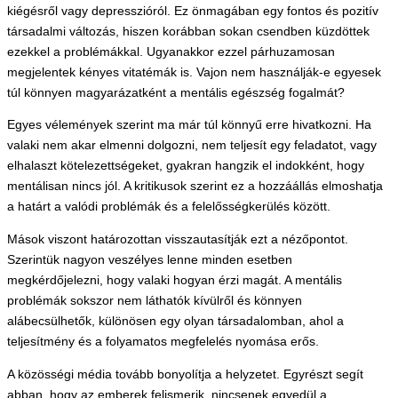
kiégésről vagy depresszióról. Ez önmagában egy fontos és pozitív
társadalmi változás, hiszen korábban sokan csendben küzdöttek
ezekkel a problémákkal. Ugyanakkor ezzel párhuzamosan
megjelentek kényes vitatémák is. Vajon nem használják-e egyesek
túl könnyen magyarázatként a mentális egészség fogalmát?
Egyes vélemények szerint ma már túl könnyű erre hivatkozni. Ha
valaki nem akar elmenni dolgozni, nem teljesít egy feladatot, vagy
elhalaszt kötelezettségeket, gyakran hangzik el indokként, hogy
mentálisan nincs jól. A kritikusok szerint ez a hozzáállás elmoshatja
a határt a valódi problémák és a felelősségkerülés között.
Mások viszont határozottan visszautasítják ezt a nézőpontot.
Szerintük nagyon veszélyes lenne minden esetben
megkérdőjelezni, hogy valaki hogyan érzi magát. A mentális
problémák sokszor nem láthatók kívülről és könnyen
alábecsülhetők, különösen egy olyan társadalomban, ahol a
teljesítmény és a folyamatos megfelelés nyomása erős.
A közösségi média tovább bonyolítja a helyzetet. Egyrészt segít
abban, hogy az emberek felismerik, nincsenek egyedül a