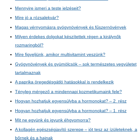
Mennyire ismeri a teste jelzéseit?
Mire jó a rózsalekvár?
Magas vérnyomásra gyógynövények és fűszernövények
Milyen érdekes dolgokat készítettek régen a királynők
rozmaringból?
Mire figyeljünk, amikor multivitamint veszünk?
Gyógynövények és gyümölcsök – sok természetes vegyületet
tartalmaznak
A paprika öregedésgátló hatásokkal is rendelkezik
Tényleg mérgező a mindennapi kozmetikumaink fele?
Hogyan hozhatjuk egyensúlyba a hormonokat? – 2. rész
Hogyan hozhatjuk egyensúlyba a hormonokat? – 1. rész
Mit ne együnk és igyunk éhgyomorra?
A kollagén egészségjavító szerepe – jót tesz az ízületeknek, a
bőrnek és a hajnak