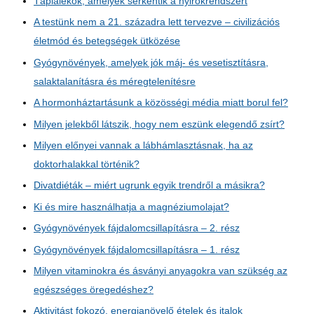
Táplálékok, amelyek serkentik a nyirokrendszert
A testünk nem a 21. századra lett tervezve – civilizációs
életmód és betegségek ütközése
Gyógynövények, amelyek jók máj- és vesetisztításra,
salaktalanításra és méregtelenítésre
A hormonháztartásunk a közösségi média miatt borul fel?
Milyen jelekből látszik, hogy nem eszünk elegendő zsírt?
Milyen előnyei vannak a lábhámlasztásnak, ha az
doktorhalakkal történik?
Divatdiéták – miért ugrunk egyik trendről a másikra?
Ki és mire használhatja a magnéziumolajat?
Gyógynövények fájdalomcsillapításra – 2. rész
Gyógynövények fájdalomcsillapításra – 1. rész
Milyen vitaminokra és ásványi anyagokra van szükség az
egészséges öregedéshez?
Aktivitást fokozó, energianövelő ételek és italok