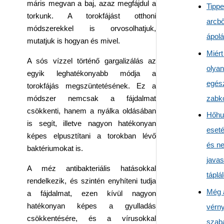
máris megvan a baj, azaz megfájdul a
Tippe
torkunk. A torokfájást otthoni
arcbő
módszerekkel is orvosolhatjuk,
ápol
mutatjuk is hogyan és mivel.
Miért
A sós vízzel történő gargalizálás az
olyan
egyik leghatékonyabb módja a
egés
torokfájás megszüntetésének. Ez a
zabk
módszer nemcsak a fájdalmat
csökkenti, hanem a nyálka oldásában
Hőhu
is segít, illetve nagyon hatékonyan
eseté
képes elpusztítani a torokban lévő
és n
baktériumokat is.
javas
A méz antibakteriális hatásokkal
táplá
rendelkezik, és szintén enyhíteni tudja
Még 
a fájdalmat, ezen kívül nagyon
hatékonyan képes a gyulladás
vérn
csökkentésére, és a vírusokkal
szab