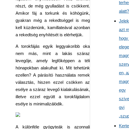
terhe
részt, de még gyulladást is csökkent.
alatt?
Amikor fáj a torkunk és köhögünk,
gyakran még a rekedtséggel is meg
Jele
kell küzdenünk, kamillateával azonban
azt m
a rekedtség enyhítését is elérhetjük.
hogy
A torokfájás egyik leggyakoribb oka
eleg
nem más, mint a lakás száraz
magn
levegője, amely legfőképpen a téli
szer
hónapokban alakulhat ki. Mit tehetünk
en, a
ezellen? A párásító használata remek
magn
választás, hiszen ezzel csökken az
esélye a száraz levegő kialakulásának,
egy
illetve ezzel együtt a torokfájdalom
szív
esélye is minimalizálódik.
gyi
„szup
Kert
A különféle gyógyteák is azonnali