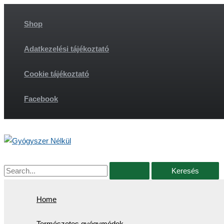
Skip
to
Shop
content
Adatkezelési tájékoztató
Cookie tájékoztató
Facebook
Search
for:
Home
Természetes gyógymódok