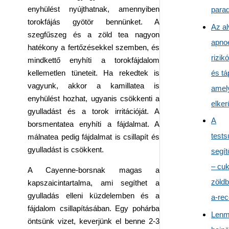
enyhülést nyújthatnak, amennyiben
para
torokfájás gyötör bennünket. A
Az al
szegfűszeg és a zöld tea nagyon
apnoé
hatékony a fertőzésekkel szemben, és
rizik
mindkettő enyhíti a torokfájdalom
és tá
kellemetlen tüneteit. Ha rekedtek is
vagyunk, akkor a kamillatea is
amel
enyhülést hozhat, ugyanis csökkenti a
elker
gyulladást és a torok irritációját. A
A
borsmentatea enyhíti a fájdalmat. A
tests
málnatea pedig fájdalmat is csillapít és
gyulladást is csökkent.
segít
– cuk
A Cayenne-borsnak magas a
zöldb
kapszaicintartalma, ami segíthet a
gyulladás elleni küzdelemben és a
a-rec
fájdalom csillapításában. Egy pohárba
Len
öntsünk vizet, keverjünk el benne 2-3