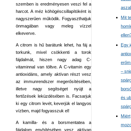
szemben is eredményesen veszi fel a
aszal
harcot. A méz köhögéscsillapítóként is
Mit t
nagyszerűen működik. Fogyaszthatjuk
önmagában vagy meleg vízzel
homl
elkeverve.
ellen
Egy i
A citrom is hű barátunk lehet, ha fáj a
torkunk, mivel csökkenti a torok
antio
fájdalmát, hiszen nagy adag C-
erőm
vitaminnal van töltve. A C-vitamin egy
– sni
antioxidáns, amely aktívan részt vesz
spárg
az immunrendszer megerősítésében,
bors
illetve nagy segítséget nyújt a
fertőzések leküzdésében is. Facsarjuk
és u
ki egy citrom levét, keverjük el langyos
spárg
vízben, majd fogyasszuk el!
Miért
A kamilla- és a borsmentatea a
mozo
fájdalom enyhítésében vesz aktívan