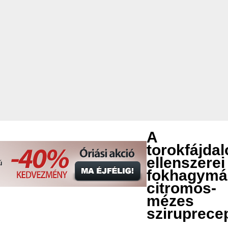
A
torokfájda
ellenszerei
fokhagymá
citromos-
mézes
sziruprecep