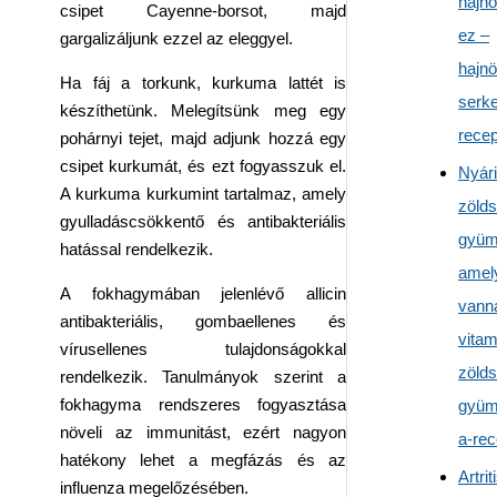
hajn
csipet Cayenne-borsot, majd
ez –
gargalizáljunk ezzel az eleggyel.
hajn
Ha fáj a torkunk, kurkuma lattét is
serk
készíthetünk. Melegítsünk meg egy
recep
pohárnyi tejet, majd adjunk hozzá egy
csipet kurkumát, és ezt fogyasszuk el.
Nyári
A kurkuma kurkumint tartalmaz, amely
zöld
gyulladáscsökkentő és antibakteriális
gyüm
hatással rendelkezik.
amely
A fokhagymában jelenlévő allicin
vann
antibakteriális, gombaellenes és
vitam
vírusellenes tulajdonságokkal
zölds
rendelkezik. Tanulmányok szerint a
fokhagyma rendszeres fogyasztása
gyüm
növeli az immunitást, ezért nagyon
a-rec
hatékony lehet a megfázás és az
Artrit
influenza megelőzésében.