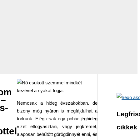
lom
 –
Nemcsak a hideg évszakokban, de
s-
bizony még nyáron is megfájdulhat a
Legfri
torkunk. Elég csak egy pohár jéghideg
cikkek
vizet elfogyasztani, vagy jégkrémet,
ttel
alaposan behűtött görögdinnyét enni, és