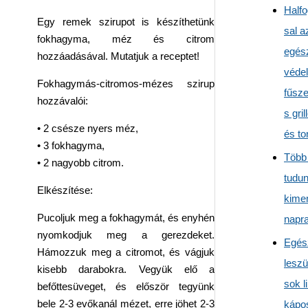
Half
Egy remek szirupot is készíthetünk
sal a
fokhagyma, méz és citrom
egés
hozzáadásával. Mutatjuk a receptet!
véde
Fokhagymás-citromos-mézes szirup
fűsz
hozzávalói:
s gril
• 2 csésze nyers méz,
és t
• 3 fokhagyma,
Több 
• 2 nagyobb citrom.
tudun
Elkészítése:
kime
Pucoljuk meg a fokhagymát, és enyhén
napr
nyomkodjuk meg a gerezdeket.
Egés
Hámozzuk meg a citromot, és vágjuk
leszü
kisebb darabokra. Vegyük elő a
sok li
befőttesüveget, és először tegyünk
bele 2-3 evőkanál mézet, erre jöhet 2-3
kápo