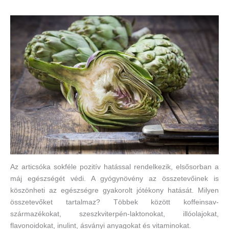
Az articsóka sokféle pozitív hatással rendelkezik, elsősorban a
máj egészségét védi. A gyógynövény az összetevőinek is
köszönheti az egészségre gyakorolt jótékony hatását. Milyen
összetevőket tartalmaz? Többek között koffeinsav-
származékokat, szeszkviterpén-laktonokat, illóolajokat,
flavonoidokat, inulint, ásványi anyagokat és vitaminokat.