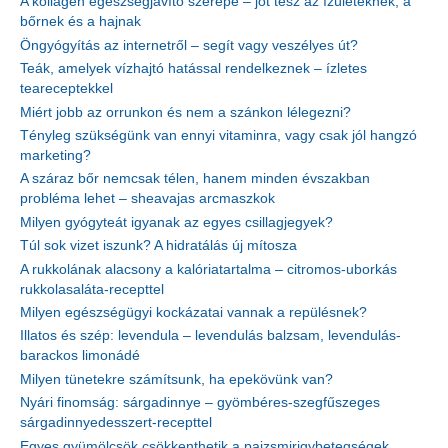
A kollagén egészségjavító szerepe – jót tesz az ízületeknek, a
bőrnek és a hajnak
Öngyógyítás az internetről – segít vagy veszélyes út?
Teák, amelyek vízhajtó hatással rendelkeznek – ízletes
teareceptekkel
Miért jobb az orrunkon és nem a szánkon lélegezni?
Tényleg szükségünk van ennyi vitaminra, vagy csak jól hangzó
marketing?
A száraz bőr nemcsak télen, hanem minden évszakban
probléma lehet – sheavajas arcmaszkok
Milyen gyógyteát igyanak az egyes csillagjegyek?
Túl sok vizet iszunk? A hidratálás új mítosza
A rukkolának alacsony a kalóriatartalma – citromos-uborkás
rukkolasaláta-recepttel
Milyen egészségügyi kockázatai vannak a repülésnek?
Illatos és szép: levendula – levendulás balzsam, levendulás-
barackos limonádé
Milyen tünetekre számítsunk, ha epekövünk van?
Nyári finomság: sárgadinnye – gyömbéres-szegfűszeges
sárgadinnyedesszert-recepttel
Egyes gyümölcsök csökkenthetik a pajzsmirigybetegségek