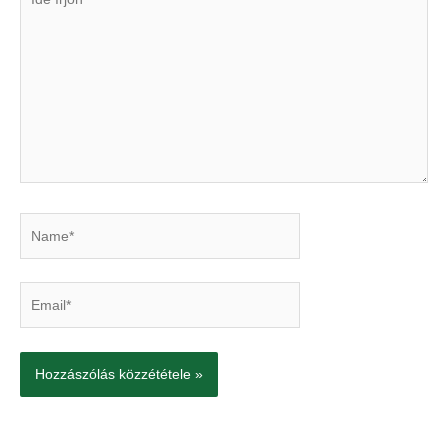
írjon
Name*
Email*