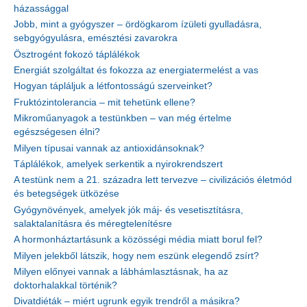
házassággal
Jobb, mint a gyógyszer – ördögkarom ízületi gyulladásra,
sebgyógyulásra, emésztési zavarokra
Ösztrogént fokozó táplálékok
Energiát szolgáltat és fokozza az energiatermelést a vas
Hogyan tápláljuk a létfontosságú szerveinket?
Fruktózintolerancia – mit tehetünk ellene?
Mikroműanyagok a testünkben – van még értelme
egészségesen élni?
Milyen típusai vannak az antioxidánsoknak?
Táplálékok, amelyek serkentik a nyirokrendszert
A testünk nem a 21. századra lett tervezve – civilizációs életmód
és betegségek ütközése
Gyógynövények, amelyek jók máj- és vesetisztításra,
salaktalanításra és méregtelenítésre
A hormonháztartásunk a közösségi média miatt borul fel?
Milyen jelekből látszik, hogy nem eszünk elegendő zsírt?
Milyen előnyei vannak a lábhámlasztásnak, ha az
doktorhalakkal történik?
Divatdiéták – miért ugrunk egyik trendről a másikra?