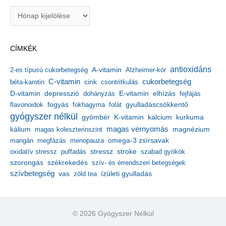
A
r
c
h
CÍMKÉK
í
v
antioxidáns
A-vitamin
2-es típusú cukorbetegség
Alzheimer-kór
u
m
C-vitamin
cukorbetegség
béta-karotin
cink
csontritkulás
depresszió
E-vitamin
D-vitamin
dohányzás
elhízás
fejfájás
gyulladáscsökkentő
flavonoidok
fogyás
fokhagyma
folát
gyógyszer nélkül
kalcium
gyömbér
K-vitamin
kurkuma
kálium
magas vérnyomás
magnézium
magas koleszterinszint
mangán
megfázás
menopauza
omega-3 zsírsavak
stressz
stroke
oxidatív stressz
puffadás
szabad gyökök
szorongás
székrekedés
szív- és érrendszeri betegségek
szívbetegség
ízületi gyulladás
vas
zöld tea
© 2026 Gyógyszer Nélkül