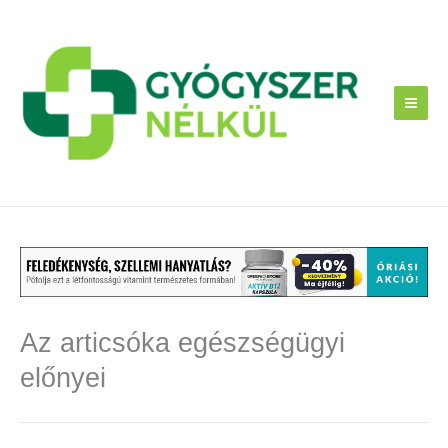
Skip
to
content
Az articsóka egészségügyi
előnyei