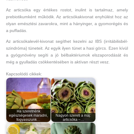
Az articsóka egy értékes rostot, inulint is tartalmaz, amely
prebiotikumként működik. Az articsókakivonat enyhülést hoz az
olyan emésztési zavarokra, mint a hányinger, a gyomorégés és
a puffadás.
Az articsókalevél-kivonat segíthet kezelni az IBS (irritábilisbél-
szindróma) tüneteit. Az egyik ilyen tünet a hasi görcs. Ezen kívül
a gyógynövény segíti a jó bélbaktériumok elszaporodását és
még a gyulladás csökkentésében is aktívan részt vesz.
Kapcsolódó cikkek:
Ha szeretnénk
egészségesek maradni,
Nagyon szereti a máj:
fogyasszunk…
articsóka –…