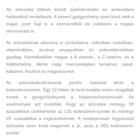
Az articsóka többek között antimikrobiális és antioxidáns
hatásokkal rendelkezik. A keserű gyógynövény ezen kívül védi a
májat, vizet hajt ki a szervezetből és csökkenti a magas
vérnyomást is.
Az articsókának alacsony a zsírtartalma, miközben rostokban,
vitaminokban, ásványi anyagokban és antioxidánsokban
gazdag. Kiemelkedően magas a K-vitamin-, a C-vitamin- és a
foláttartalma, illetve nagy mennyiségben tartalmaz vasat,
káliumot, foszfort és magnéziumot.
Az articsókalevél-kivonat pozitív hatással lehet a
koleszterinszintre. Egy 12 héten át tartó kutatás során vizsgálták
ennek a gyógynövénynek a hatásmechanizmusait. Az
eredmények azt mutatták, hogy az articsóka mintegy 30
százalékkal csökkentette az LDL-koleszterin-szintet és mintegy
20 százalékkal a trigliceridszintet. A rendszeresen fogyasztott
articsóka ezen kívül megemeli a jó, azaz a HDL-koleszterin-
szintet.