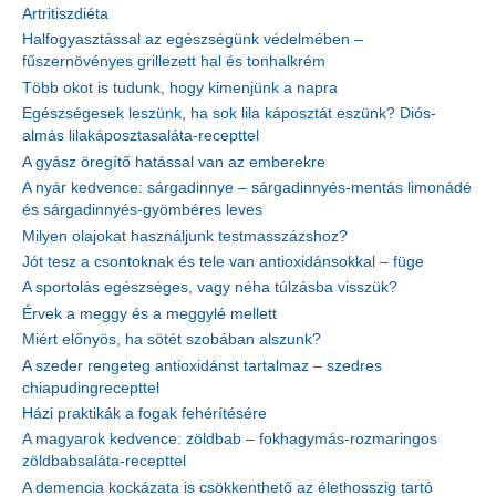
Artritiszdiéta
Halfogyasztással az egészségünk védelmében –
fűszernövényes grillezett hal és tonhalkrém
Több okot is tudunk, hogy kimenjünk a napra
Egészségesek leszünk, ha sok lila káposztát eszünk? Diós-
almás lilakáposztasaláta-recepttel
A gyász öregítő hatással van az emberekre
A nyár kedvence: sárgadinnye – sárgadinnyés-mentás limonádé
és sárgadinnyés-gyömbéres leves
Milyen olajokat használjunk testmasszázshoz?
Jót tesz a csontoknak és tele van antioxidánsokkal – füge
A sportolás egészséges, vagy néha túlzásba visszük?
Érvek a meggy és a meggylé mellett
Miért előnyös, ha sötét szobában alszunk?
A szeder rengeteg antioxidánst tartalmaz – szedres
chiapudingrecepttel
Házi praktikák a fogak fehérítésére
A magyarok kedvence: zöldbab – fokhagymás-rozmaringos
zöldbabsaláta-recepttel
A demencia kockázata is csökkenthető az élethosszig tartó