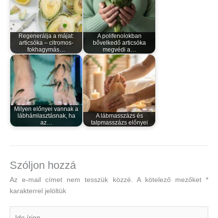
Regenerálja a májat:
A polifenolokban
articsóka – citromos-
bővelkedő articsóka
fokhagymás…
megvédi a…
Milyen előnyei vannak a
lábhámlasztásnak, ha
A lábmasszázs és
az…
talpmasszázs előnyei
Szóljon hozzá
Az e-mail címet nem tesszük közzé.
A kötelező mezőket
*
karakterrel jelöltük
Ide