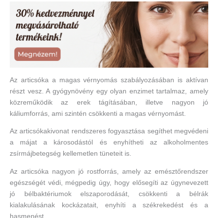
Az articsóka a magas vérnyomás szabályozásában is aktívan
részt vesz. A gyógynövény egy olyan enzimet tartalmaz, amely
közreműködik az erek tágításában, illetve nagyon jó
káliumforrás, ami szintén csökkenti a magas vérnyomást.
Az articsókakivonat rendszeres fogyasztása segíthet megvédeni
a májat a károsodástól és enyhítheti az alkoholmentes
zsírmájbetegség kellemetlen tüneteit is.
Az articsóka nagyon jó rostforrás, amely az emésztőrendszer
egészségét védi, mégpedig úgy, hogy elősegíti az úgynevezett
jó bélbaktériumok elszaporodását, csökkenti a bélrák
kialakulásának kockázatait, enyhíti a székrekedést és a
hasmenést.