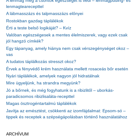
A lenmag még a csontok egészségét is védi – lenmagpuding- és
lenmagtearecepttel
A lábmasszázs és talpmasszázs előnyei
Rostokban gazdag táplálékok
Érti a teste belső logikáját? – Kvíz
Valóban egészségesek a mentes élelmiszerek, vagy ezek csak
jól hangzó címkék?
Egy tápanyag, amely hiánya nem csak vérszegénységet okoz –
vas
A tudatos táplálkozás stresszt okoz?
Érvek a fényvédő krém használata mellett rosaceás bőr esetén
Nyári táplálékok, amelyek nagyon jól hidratálnak
Mire ügyeljünk, ha strandra megyünk?
Jó a bőrnek, és még fogyhatunk is a ribizlitől – uborkás-
paradicsomos ribizlisaláta-recepttel
Magas ösztrogéntartalmú táplálékok
Javítja az emésztést, csökkenti az izomfájdalmat: Epsom-só –
tippek és receptek a szépségápolásban történő használatához
ARCHÍVUM