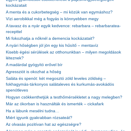
kockázatait
A menta és a cukorbetegség – mi közük van egymáshoz?
Vízi aerobikkal még a fogyás is könnyebben megy
A tavasz és a nyár egyik kedvence: rebarbara – rebarbaratea-
recepttel
Mi fokozhatja a nőknél a demencia kockázatait?
A nyári hőségben jól jön egy kis hűsítő – mentavíz
Kisebb égési sérülések az otthonunkban – milyen megoldások
léteznek?
A madárdal gyógyító erővel bír
Agressziót is okozhat a hőség
Saláta és spenót: két megosztó zöld leveles zöldség –
fokhagymás-tárkonyos salátaleves és kurkumás-avokádós
spenótleves
Hogyan csökkenthetjük a testhőmérsékletet a nagy melegben?
Már az ókorban is használták és ismerték – cickafark
Ha a lábunk mesélni tudna…
Miért igyunk gyakrabban rózsateát?
Az olvasás pozitívan hat az egészségre?