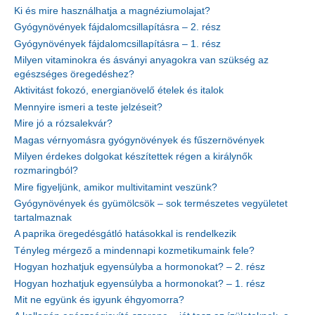
Ki és mire használhatja a magnéziumolajat?
Gyógynövények fájdalomcsillapításra – 2. rész
Gyógynövények fájdalomcsillapításra – 1. rész
Milyen vitaminokra és ásványi anyagokra van szükség az
egészséges öregedéshez?
Aktivitást fokozó, energianövelő ételek és italok
Mennyire ismeri a teste jelzéseit?
Mire jó a rózsalekvár?
Magas vérnyomásra gyógynövények és fűszernövények
Milyen érdekes dolgokat készítettek régen a királynők
rozmaringból?
Mire figyeljünk, amikor multivitamint veszünk?
Gyógynövények és gyümölcsök – sok természetes vegyületet
tartalmaznak
A paprika öregedésgátló hatásokkal is rendelkezik
Tényleg mérgező a mindennapi kozmetikumaink fele?
Hogyan hozhatjuk egyensúlyba a hormonokat? – 2. rész
Hogyan hozhatjuk egyensúlyba a hormonokat? – 1. rész
Mit ne együnk és igyunk éhgyomorra?