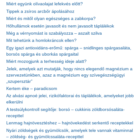
Miért együnk olívaolajat lefekvés előtt?
Tippek a zsíros arcbőr ápolásához
Miért és mitől olyan egészséges a zabkorpa?
Hőhullámok esetén javasolt és nem javasolt táplálékok
Még a vérnyomást is szabályozza – aszalt szilva
Mit tehetünk a homlokráncok ellen?
Egy igazi antioxidáns-erőmű: spárga – snidlinges spárgasaláta,
borsós spárga és uborkás spárgaital
Miért mozogjunk a terhesség ideje alatt?
Jelek, amelyek azt mutatják, hogy nincs elegendő magnézium a
szervezetünkben, azaz a magnézium egy szívegészségügyi
„szupersztár”
Kertem éke – paradicsom
Az alvási apnoé jelei, rizikófaktorai és táplálékok, amelyeket jobb
elkerülni
A testsúlykontroll segítője: borsó – cukkinis zöldborsósaláta-
recepttel
Lenmag hajnövesztéshez – hajnövekedést serkentő receptekkel
Nyári zöldségek és gyümölcsök, amelyek tele vannak vitaminnal
– zöldség- és gyümölcssaláta-recepttel