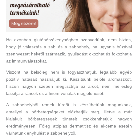
Ha azonban gluténérzékenységben szenvedünk, nem biztos,
hogy jó választás a zab és a zabpehely, ha ugyanis búzával
szennyezett helyről származik, gyulladást okozhat és fokozhatja
az immunválaszokat.
Viszont ha belsőleg nem is fogyaszthatjuk, legalább egyéb
pozitív hatásait használjuk ki. Készítsünk belőle arcmaszkot,
hiszen nagyon szépen megtisztítja az arcot, nem mellesleg
lassítja a ráncok és a finom vonalak megjelenését.
A zabpehelyből remek fürdőt is készíthetünk magunknak,
amellyel a bőrbetegségeket előzhetjük meg, illetve a már
kialakult bőrbetegségek tüneteit csökkenthetjük nagyon
eredményesen. Főleg atópiás dermatitisz és ekcéma esetén
várhatunk enyhülést a zabpehelytől.