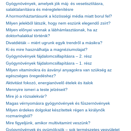
Gyógynövények, amelyek jók máj- és vesetisztításra,
salaktalanításra és méregtelenítésre
A hormonháztartásunk a közösségi média miatt borul fel?
Milyen jelekből látszik, hogy nem eszünk elegendő zsírt?
Milyen előnyei vannak a lábhámlasztásnak, ha az
doktorhalakkal történik?
Divatdiéták – miért ugrunk egyik trendről a másikra?
Ki és mire használhatja a magnéziumolajat?
Gyógynövények fájdalomcsillapításra – 2. rész
Gyógynövények fájdalomcsillapításra – 1. rész
Milyen vitaminokra és ásványi anyagokra van szükség az
egészséges öregedéshez?
Aktivitást fokozó, energianövelő ételek és italok
Mennyire ismeri a teste jelzéseit?
Mire jó a rózsalekvár?
Magas vérnyomásra gyógynövények és fűszernövények
Milyen érdekes dolgokat készítettek régen a királynők
rozmaringból?
Mire figyeljünk, amikor multivitamint veszünk?
Gyógynövények és gyümölcsök – sok természetes vegyületet