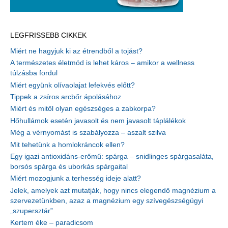
LEGFRISSEBB CIKKEK
Miért ne hagyjuk ki az étrendből a tojást?
A természetes életmód is lehet káros – amikor a wellness
túlzásba fordul
Miért együnk olívaolajat lefekvés előtt?
Tippek a zsíros arcbőr ápolásához
Miért és mitől olyan egészséges a zabkorpa?
Hőhullámok esetén javasolt és nem javasolt táplálékok
Még a vérnyomást is szabályozza – aszalt szilva
Mit tehetünk a homlokráncok ellen?
Egy igazi antioxidáns-erőmű: spárga – snidlinges spárgasaláta,
borsós spárga és uborkás spárgaital
Miért mozogjunk a terhesség ideje alatt?
Jelek, amelyek azt mutatják, hogy nincs elegendő magnézium a
szervezetünkben, azaz a magnézium egy szívegészségügyi
„szupersztár”
Kertem éke – paradicsom