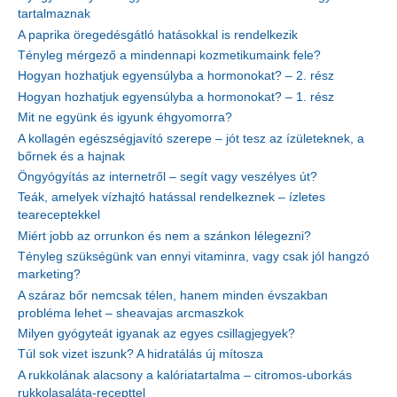
tartalmaznak
A paprika öregedésgátló hatásokkal is rendelkezik
Tényleg mérgező a mindennapi kozmetikumaink fele?
Hogyan hozhatjuk egyensúlyba a hormonokat? – 2. rész
Hogyan hozhatjuk egyensúlyba a hormonokat? – 1. rész
Mit ne együnk és igyunk éhgyomorra?
A kollagén egészségjavító szerepe – jót tesz az ízületeknek, a
bőrnek és a hajnak
Öngyógyítás az internetről – segít vagy veszélyes út?
Teák, amelyek vízhajtó hatással rendelkeznek – ízletes
teareceptekkel
Miért jobb az orrunkon és nem a szánkon lélegezni?
Tényleg szükségünk van ennyi vitaminra, vagy csak jól hangzó
marketing?
A száraz bőr nemcsak télen, hanem minden évszakban
probléma lehet – sheavajas arcmaszkok
Milyen gyógyteát igyanak az egyes csillagjegyek?
Túl sok vizet iszunk? A hidratálás új mítosza
A rukkolának alacsony a kalóriatartalma – citromos-uborkás
rukkolasaláta-recepttel