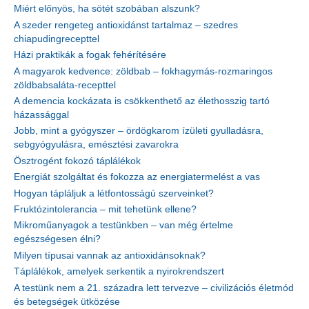
Miért előnyös, ha sötét szobában alszunk?
A szeder rengeteg antioxidánst tartalmaz – szedres
chiapudingrecepttel
Házi praktikák a fogak fehérítésére
A magyarok kedvence: zöldbab – fokhagymás-rozmaringos
zöldbabsaláta-recepttel
A demencia kockázata is csökkenthető az élethosszig tartó
házassággal
Jobb, mint a gyógyszer – ördögkarom ízületi gyulladásra,
sebgyógyulásra, emésztési zavarokra
Ösztrogént fokozó táplálékok
Energiát szolgáltat és fokozza az energiatermelést a vas
Hogyan tápláljuk a létfontosságú szerveinket?
Fruktózintolerancia – mit tehetünk ellene?
Mikroműanyagok a testünkben – van még értelme
egészségesen élni?
Milyen típusai vannak az antioxidánsoknak?
Táplálékok, amelyek serkentik a nyirokrendszert
A testünk nem a 21. századra lett tervezve – civilizációs életmód
és betegségek ütközése