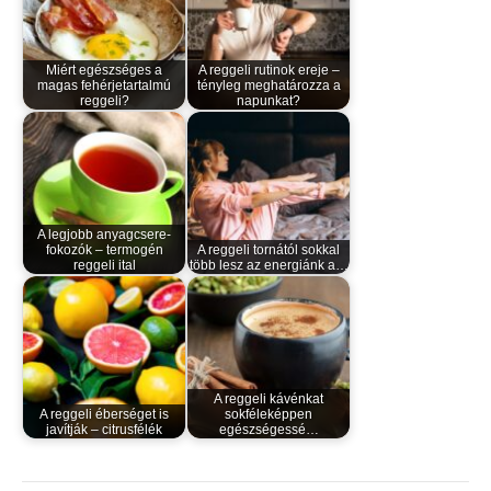
Miért egészséges a
A reggeli rutinok ereje –
magas fehérjetartalmú
tényleg meghatározza a
reggeli?
napunkat?
A legjobb anyagcsere-
fokozók – termogén
A reggeli tornától sokkal
reggeli ital
több lesz az energiánk a…
A reggeli kávénkat
A reggeli éberséget is
sokféleképpen
javítják – citrusfélék
egészségessé…