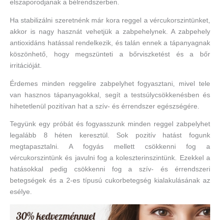
elszaporodjanak a bélrendszerben.
Ha stabilizálni szeretnénk már kora reggel a vércukorszintünket,
akkor is nagy hasznát vehetjük a zabpehelynek. A zabpehely
antioxidáns hatással rendelkezik, és talán ennek a tápanyagnak
köszönhető, hogy megszünteti a bőrviszketést és a bőr
irritációját.
Érdemes minden reggelire zabpelyhet fogyasztani, mivel tele
van hasznos tápanyagokkal, segít a testsúlycsökkenésben és
hihetetlenül pozitívan hat a szív- és érrendszer egészségére.
Tegyünk egy próbát és fogyasszunk minden reggel zabpelyhet
legalább 8 héten keresztül. Sok pozitív hatást fogunk
megtapasztalni. A fogyás mellett csökkenni fog a
vércukorszintünk és javulni fog a koleszterinszintünk. Ezekkel a
hatásokkal pedig csökkenni fog a szív- és érrendszeri
betegségek és a 2-es típusú cukorbetegség kialakulásának az
esélye.