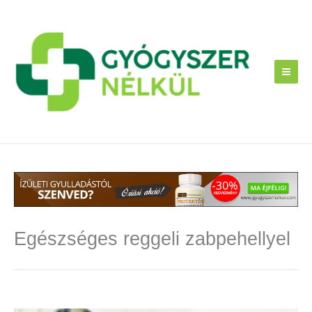
Skip
to
content
Egészséges reggeli zabpehellyel