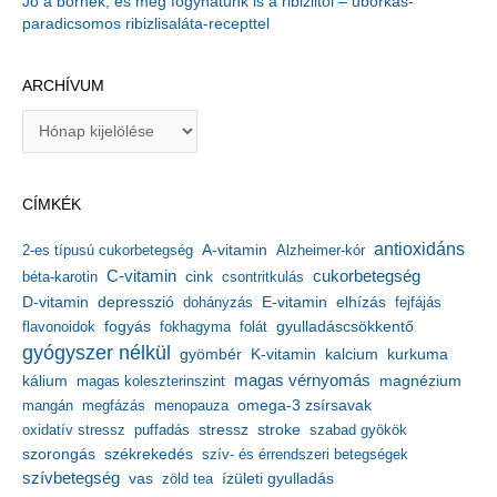
Jó a bőrnek, és még fogyhatunk is a ribizlitől – uborkás-
paradicsomos ribizlisaláta-recepttel
ARCHÍVUM
A
r
c
h
CÍMKÉK
í
v
antioxidáns
A-vitamin
2-es típusú cukorbetegség
Alzheimer-kór
u
m
C-vitamin
cukorbetegség
béta-karotin
cink
csontritkulás
depresszió
E-vitamin
D-vitamin
dohányzás
elhízás
fejfájás
gyulladáscsökkentő
flavonoidok
fogyás
fokhagyma
folát
gyógyszer nélkül
kalcium
gyömbér
K-vitamin
kurkuma
kálium
magas vérnyomás
magnézium
magas koleszterinszint
mangán
megfázás
menopauza
omega-3 zsírsavak
stressz
stroke
oxidatív stressz
puffadás
szabad gyökök
szorongás
székrekedés
szív- és érrendszeri betegségek
szívbetegség
ízületi gyulladás
vas
zöld tea