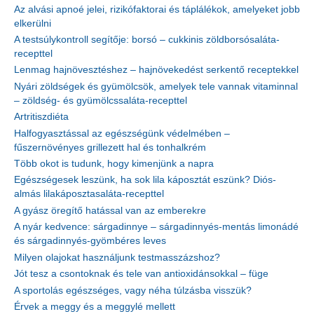
Az alvási apnoé jelei, rizikófaktorai és táplálékok, amelyeket jobb
elkerülni
A testsúlykontroll segítője: borsó – cukkinis zöldborsósaláta-
recepttel
Lenmag hajnövesztéshez – hajnövekedést serkentő receptekkel
Nyári zöldségek és gyümölcsök, amelyek tele vannak vitaminnal
– zöldség- és gyümölcssaláta-recepttel
Artritiszdiéta
Halfogyasztással az egészségünk védelmében –
fűszernövényes grillezett hal és tonhalkrém
Több okot is tudunk, hogy kimenjünk a napra
Egészségesek leszünk, ha sok lila káposztát eszünk? Diós-
almás lilakáposztasaláta-recepttel
A gyász öregítő hatással van az emberekre
A nyár kedvence: sárgadinnye – sárgadinnyés-mentás limonádé
és sárgadinnyés-gyömbéres leves
Milyen olajokat használjunk testmasszázshoz?
Jót tesz a csontoknak és tele van antioxidánsokkal – füge
A sportolás egészséges, vagy néha túlzásba visszük?
Érvek a meggy és a meggylé mellett