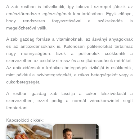
A zab rostban is bővelkedik, így fokozott szerepet játszik az
emésztőrendszer egészségének fenntartásában. Egyik előnye,
hogy rendszeres fogyasztásával a székrekedés is
megelőzhetővé válik.
A zab gazdag forrása a vitaminoknak, az ásványi anyagoknak
és az antioxidánsoknak is. Különösen polifenolokat tartalmaz
nagy mennyiségben. Ezek a polifenolok csökkentik a
szervezetben az oxidatív stressz és a sejtkárosodások mértékét.
Az antioxidánsok a krónikus betegségek rizikóját is csökkentik,
mint például a szívbetegségekét, a rákos betegségekét vagy a
cukorbetegségét.
A rostban gazdag zab lassítja a cukor felszívódását a
szervezetben, ezzel pedig a normál vércukorszintet segít
fenntartani.
Kapcsolódó cikkek: