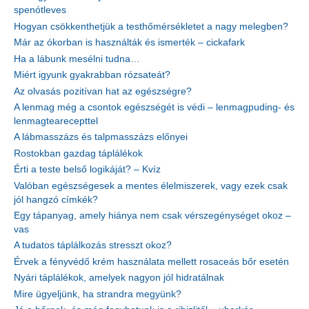
spenótleves
Hogyan csökkenthetjük a testhőmérsékletet a nagy melegben?
Már az ókorban is használták és ismerték – cickafark
Ha a lábunk mesélni tudna…
Miért igyunk gyakrabban rózsateát?
Az olvasás pozitívan hat az egészségre?
A lenmag még a csontok egészségét is védi – lenmagpuding- és
lenmagtearecepttel
A lábmasszázs és talpmasszázs előnyei
Rostokban gazdag táplálékok
Érti a teste belső logikáját? – Kvíz
Valóban egészségesek a mentes élelmiszerek, vagy ezek csak
jól hangzó címkék?
Egy tápanyag, amely hiánya nem csak vérszegénységet okoz –
vas
A tudatos táplálkozás stresszt okoz?
Érvek a fényvédő krém használata mellett rosaceás bőr esetén
Nyári táplálékok, amelyek nagyon jól hidratálnak
Mire ügyeljünk, ha strandra megyünk?