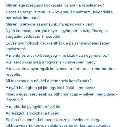
Milyen egészségügyi kockázatai vannak a repülésnek?
Illatos és szép: levendula – levendulás balzsam, levendulás-
barackos limonádé
Milyen tünetekre számítsunk, ha epekövünk van?
Nyári finomság: sárgadinnye – gyömbéres-szegfűszeges
sárgadinnyedesszert-recepttel
Egyes gyümölcsök csökkenthetik a pajzsmirigybetegségek
kockázatait
A menta és a cukorbetegség – mi közük van egymáshoz?
Vízi aerobikkal még a fogyás is könnyebben megy
A tavasz és a nyár egyik kedvence: rebarbara – rebarbaratea-
recepttel
Mi fokozhatja a nőknél a demencia kockázatait?
A nyári hőségben jól jön egy kis hűsítő – mentavíz
Kisebb égési sérülések az otthonunkban – milyen megoldások
léteznek?
A madárdal gyógyító erővel bír
Agressziót is okozhat a hőség
Saláta és spenót: két megosztó zöld leveles zöldség –
fokhagymás-tárkonyos salátaleves és kurkumás-avokádós