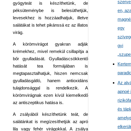
szerve
gyógyteát is készíthetünk, de
en, az
péksüteménybe is belesüthetjük,
levesekhez is hozzáadhatjuk, illetve
magné
salátákat is tehet pikánssá ez az illatos
egy
virág.
szíve
A körömvirágot gyakran adják
gyi
krémekhez, mivel remekül csillapítja a
„szupe
bőr gyulladását. Gyulladáscsökkentő
Kertem
hatását tea formájában is
parad
megtapasztalhatjuk, hiszen nemcsak
gyulladásgátló, hanem antioxidáns
Az alv
tulajdonsággal is rendelkezik. A
apnoé j
körömvirágnak ezen kívül kiemelkedő
rizikóf
az antiszeptikus hatása is.
és tápl
A zsályából készíthetünk teát, de
amelye
salátánkat is megízesíthetjük az apró
elkerül
lila vagy fehér virágokkal. A zsálya