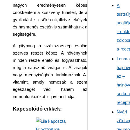
nagyon eredményesen képes
A
csökkenteni a köszvény tüneteit, de a
testsúl
gyulladást is csökkenti, illetve fekélyek
segítőj
és hasmenés esetén is számíthatunk a
– cukk
segítségére.
zöldbo
A pitypang a százszorszép család
a-recep
szerves részét képez. A növénynek
Lenma
minden része ehető és fogyasztható,
hajnöv
még a napszínű virágai is. A virágok
nagy mennyiségben tartalmaznak A-
ez –
vitamint, amely nemcsak a szem
hajnöv
egészségét védi, hanem az
serken
immunfunkciókat is javítani tudja.
recept
Kapcsolódó cikkek:
Nyári
zöldsé
gyümöl