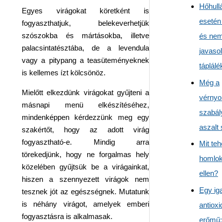
Hőhul
Egyes virágokat köretként is
esetén 
fogyaszthatjuk, belekeverhetjük
szószokba és mártásokba, illetve
és ne
palacsintatésztába, de a levendula
javasol
vagy a pitypang a teasüteményeknek
táplál
is kellemes ízt kölcsönöz.
Még a
Mielőtt elkezdünk virágokat gyűjteni a
vérnyo
másnapi menü elkészítéséhez,
szabál
mindenképpen kérdezzünk meg egy
aszalt 
szakértőt, hogy az adott virág
fogyasztható-e. Mindig arra
Mit teh
törekedjünk, hogy ne forgalmas hely
homlo
közelében gyűjtsük be a virágainkat,
ellen?
hiszen a szennyezett virágok nem
Egy ig
tesznek jót az egészségnek. Mutatunk
is néhány virágot, amelyek emberi
antiox
fogyasztásra is alkalmasak.
erőmű: