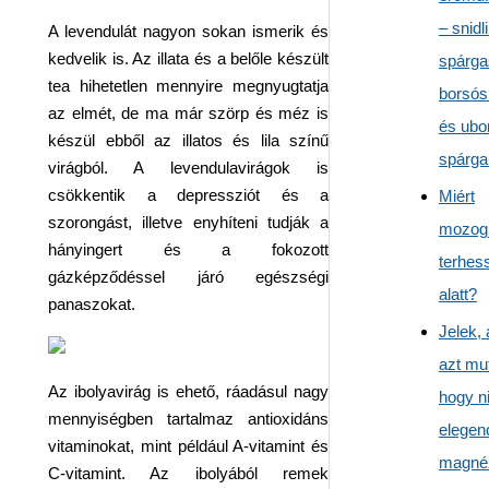
– snidl
A levendulát nagyon sokan ismerik és
kedvelik is. Az illata és a belőle készült
spárga
tea hihetetlen mennyire megnyugtatja
borsós
az elmét, de ma már szörp és méz is
és ubo
készül ebből az illatos és lila színű
spárgai
virágból. A levendulavirágok is
csökkentik a depressziót és a
Miért
szorongást, illetve enyhíteni tudják a
mozogj
hányingert és a fokozott
terhes
gázképződéssel járó egészségi
alatt?
panaszokat.
Jelek,
azt mut
Az ibolyavirág is ehető, ráadásul nagy
hogy n
mennyiségben tartalmaz antioxidáns
elegen
vitaminokat, mint például A-vitamint és
magné
C-vitamint. Az ibolyából remek