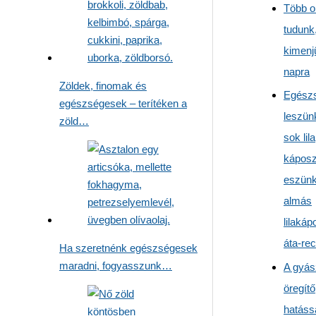
Több o
tudunk
kimenj
napra
Zöldek, finomak és
Egész
egészségesek – terítéken a
leszün
zöld…
sok lila
káposz
eszünk
almás
lilakáp
áta-rec
Ha szeretnénk egészségesek
maradni, fogyasszunk…
A gyás
öregítő
hatáss