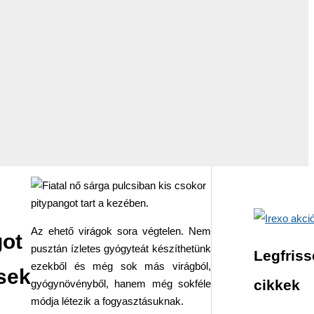
Az ehető virágok sora végtelen. Nem
ot
pusztán ízletes gyógyteát készíthetünk
Legfris
ezekből és még sok más virágból,
sek
cikkek
gyógynövényből, hanem még sokféle
módja létezik a fogyasztásuknak.