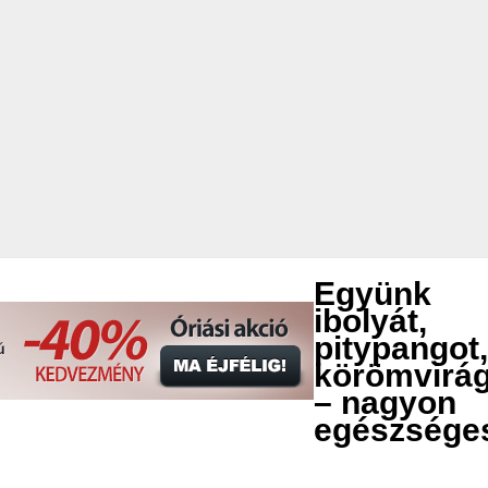
Együnk
ibolyát,
pitypangot,
körömvirág
– nagyon
egészsége