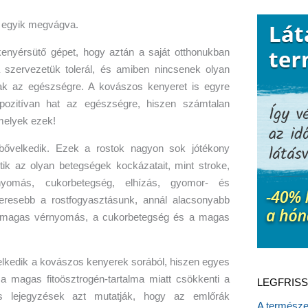
enyérsütő gépet, hogy aztán a saját otthonukban
 szervezetük tolerál, és amiben nincsenek olyan
ak az egészségre. A kovászos kenyeret is egyre
 pozitívan hat az egészségre, hiszen számtalan
 melyek ezek!
bővelkedik. Ezek a rostok nagyon sok jótékony
ik az olyan betegségek kockázatait, mint stroke,
nyomás, cukorbetegség, elhízás, gyomor- és
zeresebb a rostfogyasztásunk, annál alacsonyabb
a magas vérnyomás, a cukorbetegség és a magas
lkedik a kovászos kenyerek sorából, hiszen egyes
a magas fitoösztrogén-tartalma miatt csökkenti a
LEGFRISS
s lejegyzések azt mutatják, hogy az emlőrák
A természet