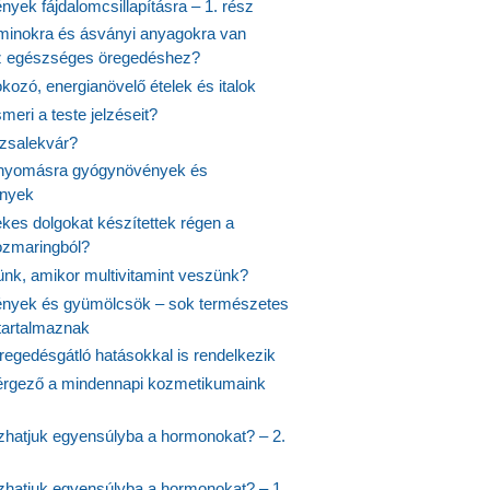
yek fájdalomcsillapításra – 1. rész
aminokra és ásványi anyagokra van
z egészséges öregedéshez?
fokozó, energianövelő ételek és italok
meri a teste jelzéseit?
ózsalekvár?
nyomásra gyógynövények és
ények
kes dolgokat készítettek régen a
rozmaringból?
jünk, amikor multivitamint veszünk?
nyek és gyümölcsök – sok természetes
 tartalmaznak
regedésgátló hatásokkal is rendelkezik
rgező a mindennapi kozmetikumaink
hatjuk egyensúlyba a hormonokat? – 2.
hatjuk egyensúlyba a hormonokat? – 1.