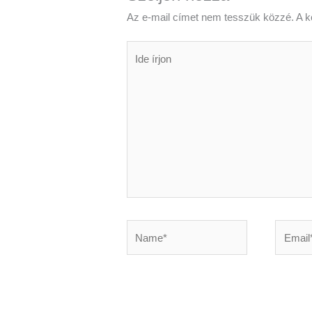
Az e-mail címet nem tesszük közzé.
A k
Ide
írjon
Name*
Email*