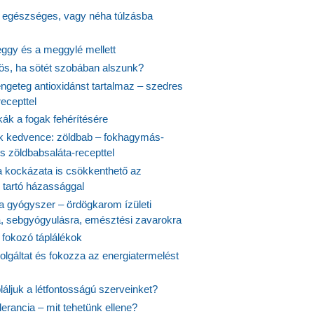
s egészséges, vagy néha túlzásba
ggy és a meggylé mellett
yös, ha sötét szobában alszunk?
ngeteg antioxidánst tartalmaz – szedres
ecepttel
kák a fogak fehérítésére
 kedvence: zöldbab – fokhagymás-
s zöldbabsaláta-recepttel
 kockázata is csökkenthető az
 tartó házassággal
 a gyógyszer – ördögkarom ízületi
a, sebgyógyulásra, emésztési zavarokra
 fokozó táplálékok
olgáltat és fokozza az energiatermelést
áljuk a létfontosságú szerveinket?
lerancia – mit tehetünk ellene?