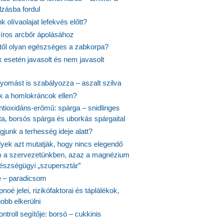
lzásba fordul
k olívaolajat lefekvés előtt?
síros arcbőr ápolásához
itől olyan egészséges a zabkorpa?
 esetén javasolt és nem javasolt
yomást is szabályozza – aszalt szilva
nk a homlokráncok ellen?
ntioxidáns-erőmű: spárga – snidlinges
ta, borsós spárga és uborkás spárgaital
junk a terhesség ideje alatt?
lyek azt mutatják, hogy nincs elegendő
 a szervezetünkben, azaz a magnézium
észségügyi „szupersztár”
 – paradicsom
noé jelei, rizikófaktorai és táplálékok,
obb elkerülni
ontroll segítője: borsó – cukkinis