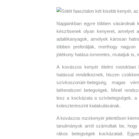
Napjainkban egyre többen vásárolnak k
készítsenek olyan kenyeret, amelyet a
adalékanyagok, amelyek károsan hatn
többen preferálják, merthogy nagyon
jótékony hatása ismeretes, mutatjuk is,
A kovászos kenyér élelmi rostokban 
hatással rendelkeznek, hiszen csökkent
szívkoszorúér-betegség, magas vér
bélrendszeri betegségek. Minél rends
lesz a kockázata a szívbetegségek, 
koleszterinszint kialakulásának.
A kovászos rozskenyér jelentősen kieme
tanulmányok arról számoltak be, hogy 
rákos betegségek kockázatait. Egye