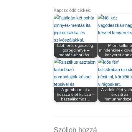
Kapcsolódó cikkek:
Élet, erő, egészség:
Miért kellene
görögdinnye –
mindenkinek kov
mentás-uborkás…
kenyeret enni
A gomba mint a
A vidéki élet val
hosszú élet kulcsa –
erősíti az
bazsalikomos…
immunrendszer
Szóljon hozzá