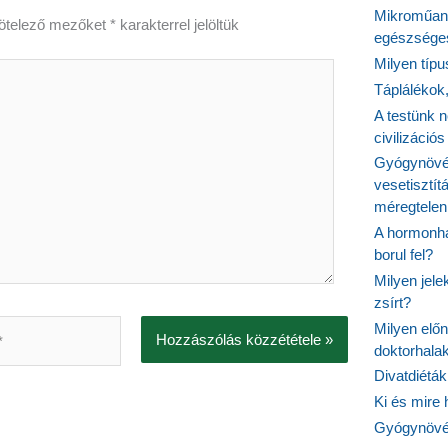
Mikroműany
ötelező mezőket
*
karakterrel jelöltük
egészséges
Milyen típ
Táplálékok
A testünk n
civilizáci
Gyógynövén
vesetisztít
méregtelen
A hormonhá
borul fel?
Milyen jel
zsírt?
Milyen elő
doktorhalak
Divatdiéták
Ki és mire
Gyógynövén