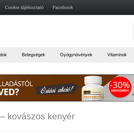
Cookie tájékoztató
Facebook
f
dok
Betegségek
Gyógynövények
Vitaminok
 – kovászos kenyér