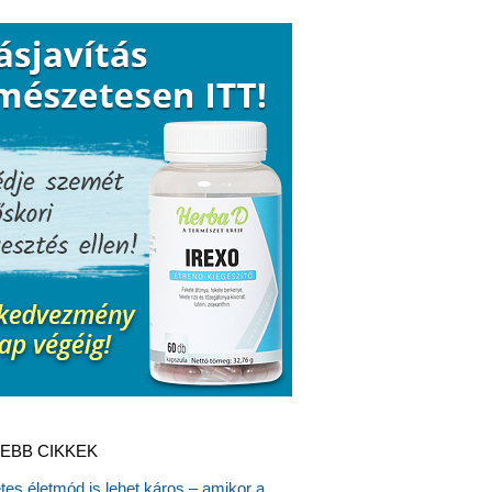
EBB CIKKEK
es életmód is lehet káros – amikor a