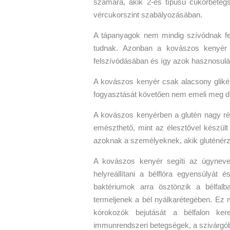
számára, akik 2-es típusú cukorbeteg
vércukorszint szabályozásában.
A tápanyagok nem mindig szívódnak fe
tudnak. Azonban a kovászos kenyér 
felszívódásában és így azok hasznosulá
A kovászos kenyér csak alacsony glikémi
fogyasztását követően nem emeli meg dr
A kovászos kenyérben a glutén nagy r
emészthető, mint az élesztővel készült 
azoknak a személyeknek, akik gluténé
A kovászos kenyér segíti az úgynevez
helyreállítani a bélflóra egyensúlyá
baktériumok arra ösztönzik a bélfalba
termeljenek a bél nyálkarétegében. Ez 
kórokozók bejutását a bélfalon ke
immunrendszeri betegségek, a szivárgóbé