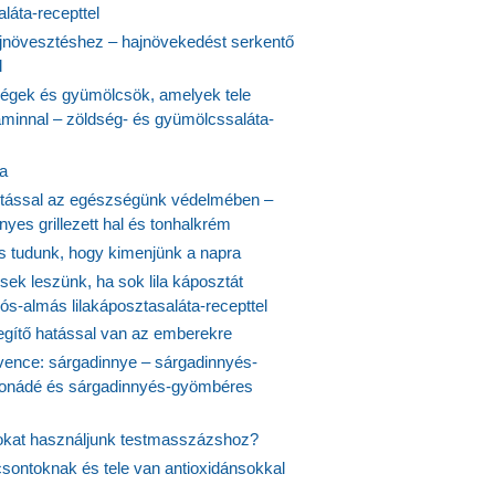
láta-recepttel
növesztéshez – hajnövekedést serkentő
l
ségek és gyümölcsök, amelyek tele
aminnal – zöldség- és gyümölcssaláta-
ta
tással az egészségünk védelmében –
yes grillezett hal és tonhalkrém
is tudunk, hogy kimenjünk a napra
ek leszünk, ha sok lila káposztát
s-almás lilakáposztasaláta-recepttel
egítő hatással van az emberekre
vence: sárgadinnye – sárgadinnyés-
onádé és sárgadinnyés-gyömbéres
jokat használjunk testmasszázshoz?
csontoknak és tele van antioxidánsokkal