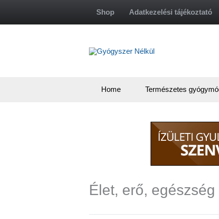
Skip
Shop
Adatkezelési tájékoztató
to
content
Home
Természetes gyógymó
Élet, erő, egészség