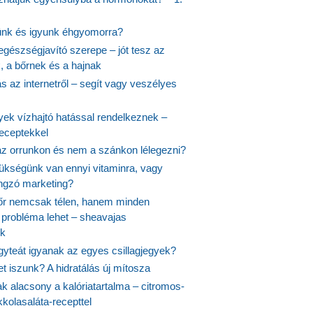
ünk és igyunk éhgyomorra?
egészségjavító szerepe – jót tesz az
, a bőrnek és a hajnak
 az internetről – segít vagy veszélyes
yek vízhajtó hatással rendelkeznek –
receptekkel
 az orrunkon és nem a szánkon lélegezni?
ükségünk van ennyi vitaminra, vagy
angzó marketing?
őr nemcsak télen, hanem minden
probléma lehet – sheavajas
k
gyteát igyanak az egyes csillagjegyek?
et iszunk? A hidratálás új mítosza
k alacsony a kalóriatartalma – citromos-
kolasaláta-recepttel