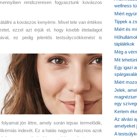
mennyiben rendszeresen fogyasztunk kovászos
wellness tú
Miért együn
Tippek a z
átállni a kovászos kenyérre. Mivel tele van értékes
Miért és m
zetet, ezzel azt érjük el, hogy kisebb ételadagot
Hőhullámok
val, ez pedig jelentős testsúlycsökkenést is
táplálékok
Még a vérn
Mit tehetü
Egy igazi a
spárgasalá
Miért mozog
Jelek, ame
magnézium
egy szíveg
Kertem éke
Az alvási ap
folyamat jön létre, amely során tejsav termelődik,
amelyeket j
glikémiás indexét. Ez a hatás nagyon hasznos azok
A testsúlyk