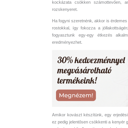
kockázata csökken számottevően, a
rozskenyeret.
Ha fogyni szeretnénk, akkor is érdemes 
rostokkal, így fokozza a jóllakottságér
fogyasztunk egy-egy étkezés alkalmá
eredményezhet.
Amikor kovászt készítünk, egy erjedési 
ez pedig jelentősen csökkenti a kenyér 