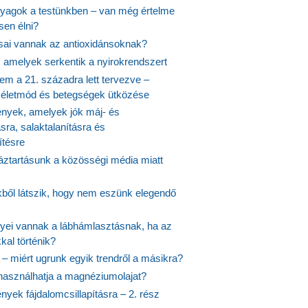
agok a testünkben – van még értelme
en élni?
usai vannak az antioxidánsoknak?
, amelyek serkentik a nyirokrendszert
em a 21. századra lett tervezve –
ós életmód és betegségek ütközése
yek, amelyek jók máj- és
ásra, salaktalanításra és
ítésre
ztartásunk a közösségi média miatt
ekből látszik, hogy nem eszünk elegendő
nyei vannak a lábhámlasztásnak, ha az
kal történik?
 – miért ugrunk egyik trendről a másikra?
 használhatja a magnéziumolajat?
yek fájdalomcsillapításra – 2. rész