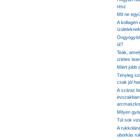
rész
Mit ne egy
A kollagén 
ízületeknek
Öngyógyítás
út?
Teák, amel
ízletes tea
Miért jobb
Tényleg sz
csak jól h
A száraz b
évszakban 
arcmaszko
Milyen gyó
Túl sok viz
A rukkolána
uborkás ruk