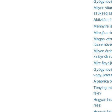
Gyógynövén
Milyen vit
szükség a
Aktivitást 
Mennyire is
Mire jó a r
Magas vér
fűszernöv
Milyen érde
királynők 
Mire figyel
Gyógynövé
vegyületet
A paprika ö
Tényleg mé
fele?
Hogyan hoz
rész
Hogyan hoz