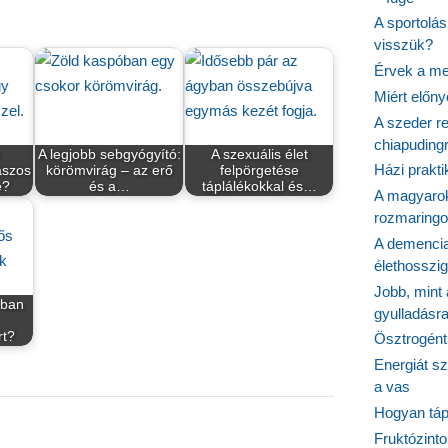
A sportolá
visszük?
Érvek a me
Miért előn
A szeder re
chiapudingr
A legjobb sebgyógyító:
A szexuális élet
Házi prakti
ászos
körömvirág – az erő
felpörgetése
e?
és a…
táplálékokkal és…
A magyarok
rozmaringo
A demencia
élethosszig
Jobb, mint
óban
gyulladásr
t?
Ösztrogént
Energiát sz
a vas
Hogyan tápl
Fruktózinto