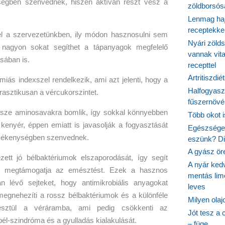
ségben szenvednek, hiszen aktívan részt vesz a
zöldborsósa
Lenmag haj
receptekke
l a szervezetünkben, ily módon hasznosulni sem
Nyári zöld
nagyon sokat segíthet a tápanyagok megfelelő
vannak vit
sában is.
recepttel
Artritiszdié
ás indexszel rendelkezik, ami azt jelenti, hogy a
Halfogyasz
asztikusan a vércukorszintet.
fűszernövén
észe aminosavakra bomlik, így sokkal könnyebben
Több okot 
kenyér, éppen emiatt is javasolják a fogyasztását
Egészséges
rzékenységben szenvednek.
eszünk? Dió
A gyász ör
ett jó bélbaktériumok elszaporodását, így segít
A nyár ked
t és megtámogatja az emésztést. Ezek a hasznos
mentás lim
n lévő sejteket, hogy antimikrobiális anyagokat
leves
megnehezíti a rossz bélbaktériumok és a különféle
Milyen ola
resztül a véráramba, ami pedig csökkenti az
Jót tesz a 
l-szindróma és a gyulladás kialakulását.
– füge