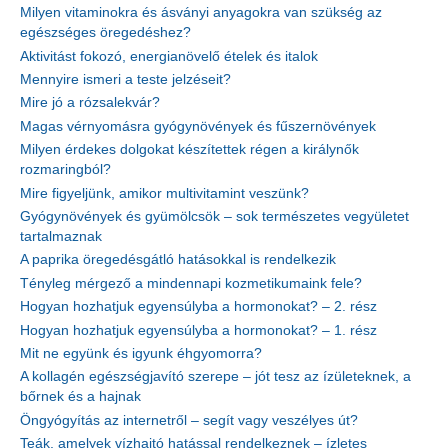
Milyen vitaminokra és ásványi anyagokra van szükség az
egészséges öregedéshez?
Aktivitást fokozó, energianövelő ételek és italok
Mennyire ismeri a teste jelzéseit?
Mire jó a rózsalekvár?
Magas vérnyomásra gyógynövények és fűszernövények
Milyen érdekes dolgokat készítettek régen a királynők
rozmaringból?
Mire figyeljünk, amikor multivitamint veszünk?
Gyógynövények és gyümölcsök – sok természetes vegyületet
tartalmaznak
A paprika öregedésgátló hatásokkal is rendelkezik
Tényleg mérgező a mindennapi kozmetikumaink fele?
Hogyan hozhatjuk egyensúlyba a hormonokat? – 2. rész
Hogyan hozhatjuk egyensúlyba a hormonokat? – 1. rész
Mit ne együnk és igyunk éhgyomorra?
A kollagén egészségjavító szerepe – jót tesz az ízületeknek, a
bőrnek és a hajnak
Öngyógyítás az internetről – segít vagy veszélyes út?
Teák, amelyek vízhajtó hatással rendelkeznek – ízletes