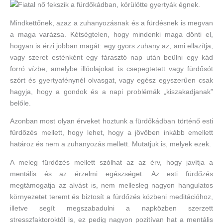
Mindkettőnek, azaz a zuhanyozásnak és a fürdésnek is megvan
a maga varázsa. Kétségtelen, hogy mindenki maga dönti el,
hogyan is érzi jobban magát: egy gyors zuhany az, ami ellazítja,
vagy szeret esténként egy fárasztó nap után beülni egy kád
forró vízbe, amelybe illóolajokat is csepegtetett vagy fürdősót
szórt és gyertyafénynél olvasgat, vagy egész egyszerűen csak
hagyja, hogy a gondok és a napi problémák „kiszakadjanak”
belőle.
Azonban most olyan érveket hoztunk a fürdőkádban történő esti
fürdőzés mellett, hogy lehet, hogy a jövőben inkább emellett
határoz és nem a zuhanyozás mellett. Mutatjuk is, melyek ezek.
A meleg fürdőzés mellett szólhat az az érv, hogy javítja a
mentális és az érzelmi egészséget. Az esti fürdőzés
megtámogatja az alvást is, nem mellesleg nagyon hangulatos
környezetet teremt és biztosít a fürdőzés közbeni meditációhoz,
illetve segít megszabadulni a napközben szerzett
stresszfaktoroktól is, ez pedig nagyon pozitívan hat a mentális