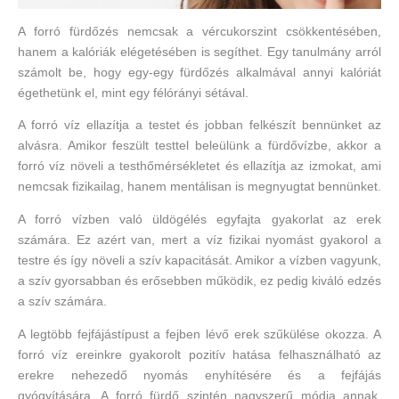
A forró fürdőzés nemcsak a vércukorszint csökkentésében,
hanem a kalóriák elégetésében is segíthet. Egy tanulmány arról
számolt be, hogy egy-egy fürdőzés alkalmával annyi kalóriát
égethetünk el, mint egy félórányi sétával.
A forró víz ellazítja a testet és jobban felkészít bennünket az
alvásra. Amikor feszült testtel beleülünk a fürdővízbe, akkor a
forró víz növeli a testhőmérsékletet és ellazítja az izmokat, ami
nemcsak fizikailag, hanem mentálisan is megnyugtat bennünket.
A forró vízben való üldögélés egyfajta gyakorlat az erek
számára. Ez azért van, mert a víz fizikai nyomást gyakorol a
testre és így növeli a szív kapacitását. Amikor a vízben vagyunk,
a szív gyorsabban és erősebben működik, ez pedig kiváló edzés
a szív számára.
A legtöbb fejfájástípust a fejben lévő erek szűkülése okozza. A
forró víz ereinkre gyakorolt pozitív hatása felhasználható az
erekre nehezedő nyomás enyhítésére és a fejfájás
gyógyítására. A forró fürdő szintén nagyszerű módja annak,