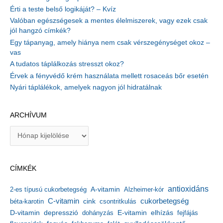
Érti a teste belső logikáját? – Kvíz
Valóban egészségesek a mentes élelmiszerek, vagy ezek csak
jól hangzó címkék?
Egy tápanyag, amely hiánya nem csak vérszegénységet okoz –
vas
A tudatos táplálkozás stresszt okoz?
Érvek a fényvédő krém használata mellett rosaceás bőr esetén
Nyári táplálékok, amelyek nagyon jól hidratálnak
ARCHÍVUM
A
r
c
h
CÍMKÉK
í
v
antioxidáns
A-vitamin
2-es típusú cukorbetegség
Alzheimer-kór
u
m
C-vitamin
cukorbetegség
béta-karotin
cink
csontritkulás
depresszió
E-vitamin
D-vitamin
dohányzás
elhízás
fejfájás