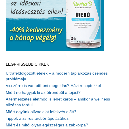
LEGFRISSEBB CIKKEK
Ultrafeldolgozott ételek – a modern táplálkozás csendes
problémája
Visszérre is van otthoni megoldás? Házi receptekkel
Miért ne hagyjuk ki az étrendből a tojást?
A természetes életmód is lehet káros – amikor a wellness
túlzásba fordul
Miért együnk olívaolajat lefekvés előtt?
Tippek a zsíros arcbőr ápolásához
Miért és mitől olyan egészséges a zabkorpa?