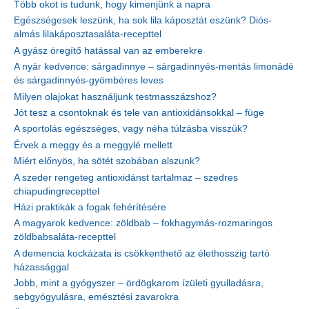
Több okot is tudunk, hogy kimenjünk a napra
Egészségesek leszünk, ha sok lila káposztát eszünk? Diós-
almás lilakáposztasaláta-recepttel
A gyász öregítő hatással van az emberekre
A nyár kedvence: sárgadinnye – sárgadinnyés-mentás limonádé
és sárgadinnyés-gyömbéres leves
Milyen olajokat használjunk testmasszázshoz?
Jót tesz a csontoknak és tele van antioxidánsokkal – füge
A sportolás egészséges, vagy néha túlzásba visszük?
Érvek a meggy és a meggylé mellett
Miért előnyös, ha sötét szobában alszunk?
A szeder rengeteg antioxidánst tartalmaz – szedres
chiapudingrecepttel
Házi praktikák a fogak fehérítésére
A magyarok kedvence: zöldbab – fokhagymás-rozmaringos
zöldbabsaláta-recepttel
A demencia kockázata is csökkenthető az élethosszig tartó
házassággal
Jobb, mint a gyógyszer – ördögkarom ízületi gyulladásra,
sebgyógyulásra, emésztési zavarokra