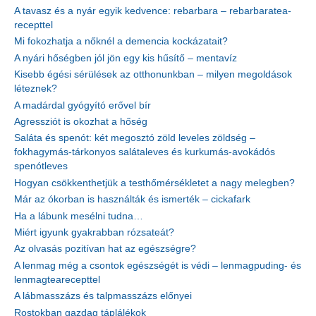
A tavasz és a nyár egyik kedvence: rebarbara – rebarbaratea-
recepttel
Mi fokozhatja a nőknél a demencia kockázatait?
A nyári hőségben jól jön egy kis hűsítő – mentavíz
Kisebb égési sérülések az otthonunkban – milyen megoldások
léteznek?
A madárdal gyógyító erővel bír
Agressziót is okozhat a hőség
Saláta és spenót: két megosztó zöld leveles zöldség –
fokhagymás-tárkonyos salátaleves és kurkumás-avokádós
spenótleves
Hogyan csökkenthetjük a testhőmérsékletet a nagy melegben?
Már az ókorban is használták és ismerték – cickafark
Ha a lábunk mesélni tudna…
Miért igyunk gyakrabban rózsateát?
Az olvasás pozitívan hat az egészségre?
A lenmag még a csontok egészségét is védi – lenmagpuding- és
lenmagtearecepttel
A lábmasszázs és talpmasszázs előnyei
Rostokban gazdag táplálékok