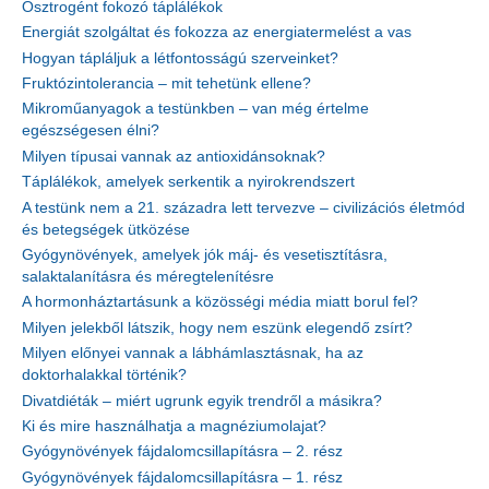
Ösztrogént fokozó táplálékok
Energiát szolgáltat és fokozza az energiatermelést a vas
Hogyan tápláljuk a létfontosságú szerveinket?
Fruktózintolerancia – mit tehetünk ellene?
Mikroműanyagok a testünkben – van még értelme
egészségesen élni?
Milyen típusai vannak az antioxidánsoknak?
Táplálékok, amelyek serkentik a nyirokrendszert
A testünk nem a 21. századra lett tervezve – civilizációs életmód
és betegségek ütközése
Gyógynövények, amelyek jók máj- és vesetisztításra,
salaktalanításra és méregtelenítésre
A hormonháztartásunk a közösségi média miatt borul fel?
Milyen jelekből látszik, hogy nem eszünk elegendő zsírt?
Milyen előnyei vannak a lábhámlasztásnak, ha az
doktorhalakkal történik?
Divatdiéták – miért ugrunk egyik trendről a másikra?
Ki és mire használhatja a magnéziumolajat?
Gyógynövények fájdalomcsillapításra – 2. rész
Gyógynövények fájdalomcsillapításra – 1. rész