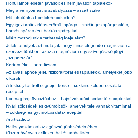
Hőhullámok esetén javasolt és nem javasolt táplálékok
Még a vérnyomást is szabályozza – aszalt szilva
Mit tehetünk a homlokráncok ellen?
Egy igazi antioxidáns-erőmű: spárga – snidlinges spárgasaláta,
borsós spárga és uborkás spárgaital
Miért mozogjunk a terhesség ideje alatt?
Jelek, amelyek azt mutatják, hogy nincs elegendő magnézium a
szervezetünkben, azaz a magnézium egy szívegészségügyi
„szupersztár”
Kertem éke – paradicsom
Az alvási apnoé jelei, rizikófaktorai és táplálékok, amelyeket jobb
elkerülni
A testsúlykontroll segítője: borsó – cukkinis zöldborsósaláta-
recepttel
Lenmag hajnövesztéshez – hajnövekedést serkentő receptekkel
Nyári zöldségek és gyümölcsök, amelyek tele vannak vitaminnal
– zöldség- és gyümölcssaláta-recepttel
Artritiszdiéta
Halfogyasztással az egészségünk védelmében –
fűszernövényes grillezett hal és tonhalkrém