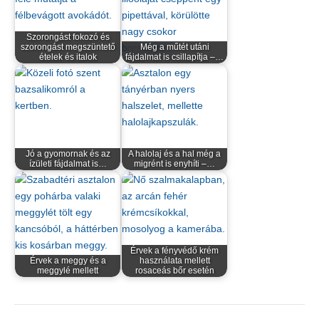
Szorongást fokozó és
szorongást megszüntető
Még a műtét utáni
ételek és italok
fájdalmat is csillapítja –…
Jó a gyomornak és az
A halolaj és a hal még a
ízületi fájdalmat is…
migrént is enyhíti –…
Érvek a fényvédő krém
Érvek a meggy és a
használata mellett
meggylé mellett
rosaceás bőr esetén