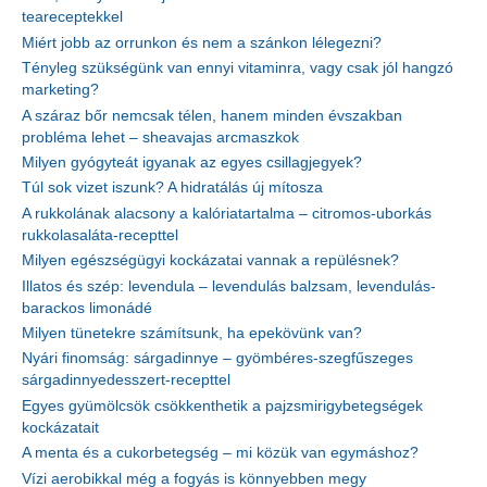
teareceptekkel
Miért jobb az orrunkon és nem a szánkon lélegezni?
Tényleg szükségünk van ennyi vitaminra, vagy csak jól hangzó
marketing?
A száraz bőr nemcsak télen, hanem minden évszakban
probléma lehet – sheavajas arcmaszkok
Milyen gyógyteát igyanak az egyes csillagjegyek?
Túl sok vizet iszunk? A hidratálás új mítosza
A rukkolának alacsony a kalóriatartalma – citromos-uborkás
rukkolasaláta-recepttel
Milyen egészségügyi kockázatai vannak a repülésnek?
Illatos és szép: levendula – levendulás balzsam, levendulás-
barackos limonádé
Milyen tünetekre számítsunk, ha epekövünk van?
Nyári finomság: sárgadinnye – gyömbéres-szegfűszeges
sárgadinnyedesszert-recepttel
Egyes gyümölcsök csökkenthetik a pajzsmirigybetegségek
kockázatait
A menta és a cukorbetegség – mi közük van egymáshoz?
Vízi aerobikkal még a fogyás is könnyebben megy