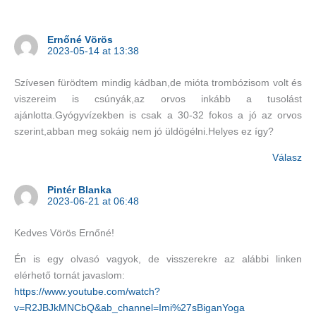
Ernőné Vörös
2023-05-14 at 13:38
Szívesen fürödtem mindig kádban,de mióta trombózisom volt és
viszereim is csúnyák,az orvos inkább a tusolást
ajánlotta.Gyógyvízekben is csak a 30-32 fokos a jó az orvos
szerint,abban meg sokáig nem jó üldögélni.Helyes ez így?
Válasz
Pintér Blanka
2023-06-21 at 06:48
Kedves Vörös Ernőné!
Én is egy olvasó vagyok, de visszerekre az alábbi linken
elérhető tornát javaslom:
https://www.youtube.com/watch?
v=R2JBJkMNCbQ&ab_channel=Imi%27sBiganYoga