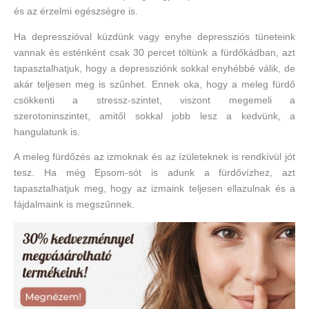
és az érzelmi egészségre is.
Ha depresszióval küzdünk vagy enyhe depressziós tüneteink
vannak és esténként csak 30 percet töltünk a fürdőkádban, azt
tapasztalhatjuk, hogy a depressziónk sokkal enyhébbé válik, de
akár teljesen meg is szűnhet. Ennek oka, hogy a meleg fürdő
csökkenti a stressz-szintet, viszont megemeli a
szerotoninszintet, amitől sokkal jobb lesz a kedvünk, a
hangulatunk is.
A meleg fürdőzés az izmoknak és az ízületeknek is rendkívül jót
tesz. Ha még Epsom-sót is adunk a fürdővízhez, azt
tapasztalhatjuk meg, hogy az izmaink teljesen ellazulnak és a
fájdalmaink is megszűnnek.