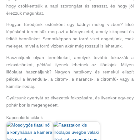
hogy csökkentsük a napi szorongást és stresszt, és hogy jól
érezzük magunkat.
Hogyan fürödjünk esténként egy kádnyi meleg vízben? Első
lépésként teremtsük meg azt a környezetet, amely kikapcsol és
feltölt bennünket. Semmiképpen se forró vizet engedjünk, csak
meleget, mivel a forró vízben akár még rosszul is lehetünk.
Használjunk olyan termékeket, amelyek tovább fokozzák a
relaxációnkat, például ilyenek lehetnek az illóolajok. Milyen
illóolajat használjunk? Nagyon hatékony és remekül ellazít
például a levendula-, a citrom-, a narancs-, a citromfű- vagy a
kamilla-illóolaj.
Gyújtsunk gyertyát az élvezetek fokozására, és ilyenkor egy-egy
pohár bor is megengedett.
Kapcsolódó cikkek: