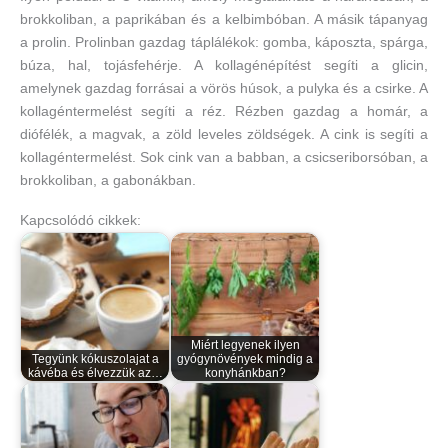
brokkoliban, a paprikában és a kelbimbóban. A másik tápanyag
a prolin. Prolinban gazdag táplálékok: gomba, káposzta, spárga,
búza, hal, tojásfehérje. A kollagénépítést segíti a glicin,
amelynek gazdag forrásai a vörös húsok, a pulyka és a csirke. A
kollagéntermelést segíti a réz. Rézben gazdag a homár, a
diófélék, a magvak, a zöld leveles zöldségek. A cink is segíti a
kollagéntermelést. Sok cink van a babban, a csicseriborsóban, a
brokkoliban, a gabonákban.
Kapcsolódó cikkek:
Miért legyenek ilyen
Tegyünk kókuszolajat a
gyógynövények mindig a
kávéba és élvezzük az…
konyhánkban?