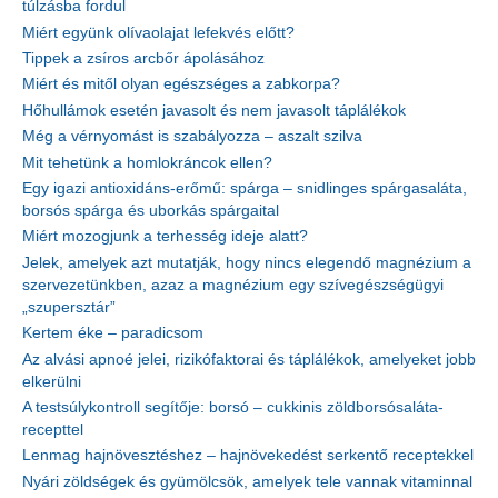
túlzásba fordul
Miért együnk olívaolajat lefekvés előtt?
Tippek a zsíros arcbőr ápolásához
Miért és mitől olyan egészséges a zabkorpa?
Hőhullámok esetén javasolt és nem javasolt táplálékok
Még a vérnyomást is szabályozza – aszalt szilva
Mit tehetünk a homlokráncok ellen?
Egy igazi antioxidáns-erőmű: spárga – snidlinges spárgasaláta,
borsós spárga és uborkás spárgaital
Miért mozogjunk a terhesség ideje alatt?
Jelek, amelyek azt mutatják, hogy nincs elegendő magnézium a
szervezetünkben, azaz a magnézium egy szívegészségügyi
„szupersztár”
Kertem éke – paradicsom
Az alvási apnoé jelei, rizikófaktorai és táplálékok, amelyeket jobb
elkerülni
A testsúlykontroll segítője: borsó – cukkinis zöldborsósaláta-
recepttel
Lenmag hajnövesztéshez – hajnövekedést serkentő receptekkel
Nyári zöldségek és gyümölcsök, amelyek tele vannak vitaminnal