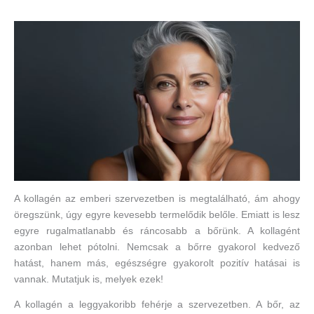
A kollagén az emberi szervezetben is megtalálható, ám ahogy
öregszünk, úgy egyre kevesebb termelődik belőle. Emiatt is lesz
egyre rugalmatlanabb és ráncosabb a bőrünk. A kollagént
azonban lehet pótolni. Nemcsak a bőrre gyakorol kedvező
hatást, hanem más, egészségre gyakorolt pozitív hatásai is
vannak. Mutatjuk is, melyek ezek!
A kollagén a leggyakoribb fehérje a szervezetben. A bőr, az