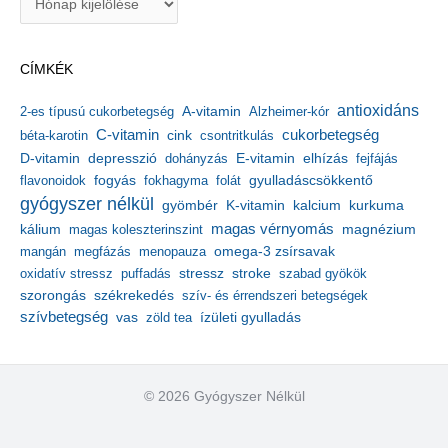
r
c
h
CÍMKÉK
í
v
antioxidáns
A-vitamin
2-es típusú cukorbetegség
Alzheimer-kór
u
m
C-vitamin
cukorbetegség
béta-karotin
cink
csontritkulás
depresszió
E-vitamin
D-vitamin
dohányzás
elhízás
fejfájás
gyulladáscsökkentő
flavonoidok
fogyás
fokhagyma
folát
gyógyszer nélkül
kalcium
gyömbér
K-vitamin
kurkuma
kálium
magas vérnyomás
magnézium
magas koleszterinszint
mangán
megfázás
menopauza
omega-3 zsírsavak
stressz
stroke
oxidatív stressz
puffadás
szabad gyökök
szorongás
székrekedés
szív- és érrendszeri betegségek
szívbetegség
ízületi gyulladás
vas
zöld tea
© 2026 Gyógyszer Nélkül