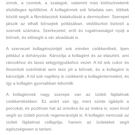
izmok, a csontok, a szalagok, valamint más kötőszöveteink
elsődleges építőköve. A kollagénnek sok feladata van, többek
között segíti a fibroblasztok kialakulását a dermiszben. Szerepet
játszik az elhalt bőrsejtek pótlásában, védőburkot biztosít a
szervek számára. Szerkezetet, erőt és rugalmasságot nyújt a
bőrnek, és elősegíti a vér alvadását is.
A szervezet kollagénszintjét sok minden csökkentheti, ilyen
például a dohányzás. Károsítja a kollagént és az elasztint, ami
ráncokhoz és lassú sebgyógyuláshoz vezet. A túl sok cukor és
finomított szénhidrát sem tesz jót a bőrnek, és a kollagént is
károsítják. A túl sok napfény is csökkenti a kollagéntermelést, és
így a kollagén gyorsabban lebomlik.
A kollagénnek nagy szerepe van az ízületi fájdalmak
csökkentésében. Ez azért van így, mert szinte újjáépíti a
porcokat, és pozitívan hat az izmokra és az inakra is, ezen kívül
segíti az ízületi porcok regenerációját is. A kollagén nemcsak az
ízületi fájdalmat csillapítja, hanem az ízületeket segít
egészségesen is tartani.