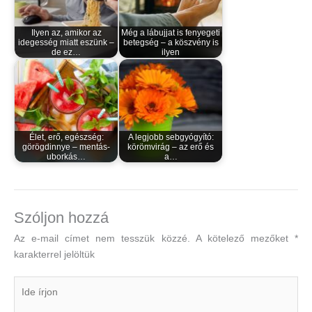
Ilyen az, amikor az
Még a lábujjat is fenyegeti
idegesség miatt eszünk –
betegség – a köszvény is
de ez…
ilyen
Élet, erő, egészség:
A legjobb sebgyógyító:
görögdinnye – mentás-
körömvirág – az erő és
uborkás…
a…
Szóljon hozzá
Az e-mail címet nem tesszük közzé.
A kötelező mezőket
*
karakterrel jelöltük
Ide
írjon