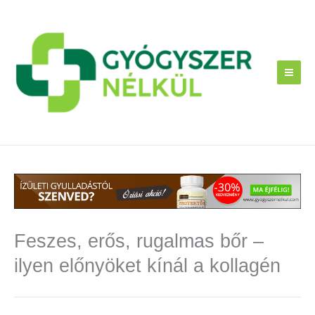
Skip
to
content
Feszes, erős, rugalmas bőr –
ilyen előnyöket kínál a kollagén