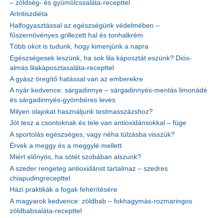
– zöldség- és gyümölcssaláta-recepttel
Artritiszdiéta
Halfogyasztással az egészségünk védelmében –
fűszernövényes grillezett hal és tonhalkrém
Több okot is tudunk, hogy kimenjünk a napra
Egészségesek leszünk, ha sok lila káposztát eszünk? Diós-
almás lilakáposztasaláta-recepttel
A gyász öregítő hatással van az emberekre
A nyár kedvence: sárgadinnye – sárgadinnyés-mentás limonádé
és sárgadinnyés-gyömbéres leves
Milyen olajokat használjunk testmasszázshoz?
Jót tesz a csontoknak és tele van antioxidánsokkal – füge
A sportolás egészséges, vagy néha túlzásba visszük?
Érvek a meggy és a meggylé mellett
Miért előnyös, ha sötét szobában alszunk?
A szeder rengeteg antioxidánst tartalmaz – szedres
chiapudingrecepttel
Házi praktikák a fogak fehérítésére
A magyarok kedvence: zöldbab – fokhagymás-rozmaringos
zöldbabsaláta-recepttel