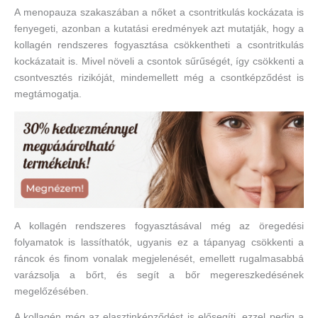
A menopauza szakaszában a nőket a csontritkulás kockázata is
fenyegeti, azonban a kutatási eredmények azt mutatják, hogy a
kollagén rendszeres fogyasztása csökkentheti a csontritkulás
kockázatait is. Mivel növeli a csontok sűrűségét, így csökkenti a
csontvesztés rizikóját, mindemellett még a csontképződést is
megtámogatja.
A kollagén rendszeres fogyasztásával még az öregedési
folyamatok is lassíthatók, ugyanis ez a tápanyag csökkenti a
ráncok és finom vonalak megjelenését, emellett rugalmasabbá
varázsolja a bőrt, és segít a bőr megereszkedésének
megelőzésében.
A kollagén még az elasztinképződést is elősegíti, ezzel pedig a