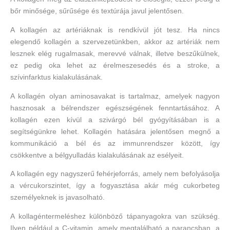
bőr minősége, sűrűsége és textúrája javul jelentősen.
A kollagén az artériáknak is rendkívül jót tesz. Ha nincs
elegendő kollagén a szervezetünkben, akkor az artériák nem
lesznek elég rugalmasak, merevvé válnak, illetve beszűkülnek,
ez pedig oka lehet az érelmeszesedés és a stroke, a
szívinfarktus kialakulásának.
A kollagén olyan aminosavakat is tartalmaz, amelyek nagyon
hasznosak a bélrendszer egészségének fenntartásához. A
kollagén ezen kívül a szivárgó bél gyógyításában is a
segítségünkre lehet. Kollagén hatására jelentősen megnő a
kommunikáció a bél és az immunrendszer között, így
csökkentve a bélgyulladás kialakulásának az esélyeit.
A kollagén egy nagyszerű fehérjeforrás, amely nem befolyásolja
a vércukorszintet, így a fogyasztása akár még cukorbeteg
személyeknek is javasolható.
A kollagéntermeléshez különböző tápanyagokra van szükség.
Ilyen például a C-vitamin, amely megtalálható a narancsban, a