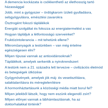
A demencia kockázata is csökkenthető az élethosszig tartó
házassággal
Jobb, mint a gyógyszer – ördögkarom ízületi gyulladásra,
sebgyógyulásra, emésztési zavarokra
Ösztrogént fokozó táplálékok
Energiát szolgáltat és fokozza az energiatermelést a vas
Hogyan tápláljuk a létfontosságú szerveinket?
Fruktózintolerancia – mit tehetünk ellene?
Mikroműanyagok a testünkben – van még értelme
egészségesen élni?
Milyen típusai vannak az antioxidánsoknak?
Táplálékok, amelyek serkentik a nyirokrendszert
A testünk nem a 21. századra lett tervezve – civilizációs életmód
és betegségek ütközése
Gyógynövények, amelyek jók máj- és vesetisztításra,
salaktalanításra és méregtelenítésre
A hormonháztartásunk a közösségi média miatt borul fel?
Milyen jelekből látszik, hogy nem eszünk elegendő zsírt?
Milyen előnyei vannak a lábhámlasztásnak, ha az
doktorhalakkal történik?