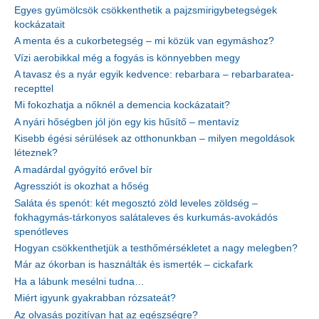
Egyes gyümölcsök csökkenthetik a pajzsmirigybetegségek
kockázatait
A menta és a cukorbetegség – mi közük van egymáshoz?
Vízi aerobikkal még a fogyás is könnyebben megy
A tavasz és a nyár egyik kedvence: rebarbara – rebarbaratea-
recepttel
Mi fokozhatja a nőknél a demencia kockázatait?
A nyári hőségben jól jön egy kis hűsítő – mentavíz
Kisebb égési sérülések az otthonunkban – milyen megoldások
léteznek?
A madárdal gyógyító erővel bír
Agressziót is okozhat a hőség
Saláta és spenót: két megosztó zöld leveles zöldség –
fokhagymás-tárkonyos salátaleves és kurkumás-avokádós
spenótleves
Hogyan csökkenthetjük a testhőmérsékletet a nagy melegben?
Már az ókorban is használták és ismerték – cickafark
Ha a lábunk mesélni tudna…
Miért igyunk gyakrabban rózsateát?
Az olvasás pozitívan hat az egészségre?