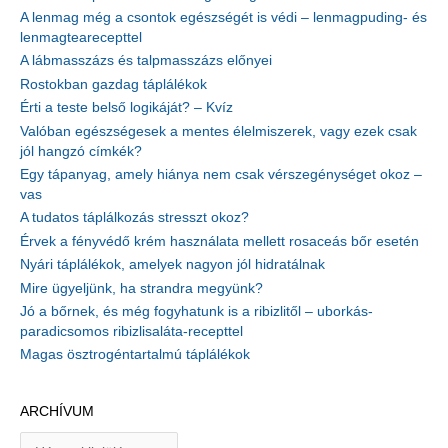
A lenmag még a csontok egészségét is védi – lenmagpuding- és
lenmagtearecepttel
A lábmasszázs és talpmasszázs előnyei
Rostokban gazdag táplálékok
Érti a teste belső logikáját? – Kvíz
Valóban egészségesek a mentes élelmiszerek, vagy ezek csak
jól hangzó címkék?
Egy tápanyag, amely hiánya nem csak vérszegénységet okoz –
vas
A tudatos táplálkozás stresszt okoz?
Érvek a fényvédő krém használata mellett rosaceás bőr esetén
Nyári táplálékok, amelyek nagyon jól hidratálnak
Mire ügyeljünk, ha strandra megyünk?
Jó a bőrnek, és még fogyhatunk is a ribizlitől – uborkás-
paradicsomos ribizlisaláta-recepttel
Magas ösztrogéntartalmú táplálékok
ARCHÍVUM
A