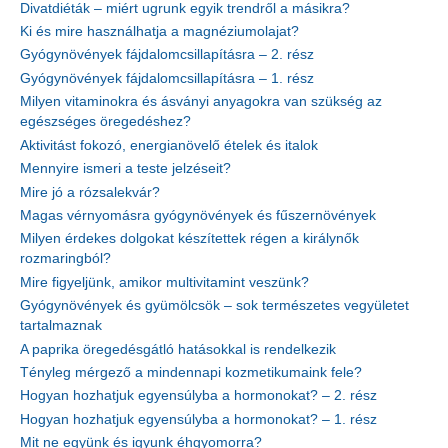
Divatdiéták – miért ugrunk egyik trendről a másikra?
Ki és mire használhatja a magnéziumolajat?
Gyógynövények fájdalomcsillapításra – 2. rész
Gyógynövények fájdalomcsillapításra – 1. rész
Milyen vitaminokra és ásványi anyagokra van szükség az
egészséges öregedéshez?
Aktivitást fokozó, energianövelő ételek és italok
Mennyire ismeri a teste jelzéseit?
Mire jó a rózsalekvár?
Magas vérnyomásra gyógynövények és fűszernövények
Milyen érdekes dolgokat készítettek régen a királynők
rozmaringból?
Mire figyeljünk, amikor multivitamint veszünk?
Gyógynövények és gyümölcsök – sok természetes vegyületet
tartalmaznak
A paprika öregedésgátló hatásokkal is rendelkezik
Tényleg mérgező a mindennapi kozmetikumaink fele?
Hogyan hozhatjuk egyensúlyba a hormonokat? – 2. rész
Hogyan hozhatjuk egyensúlyba a hormonokat? – 1. rész
Mit ne együnk és igyunk éhgyomorra?