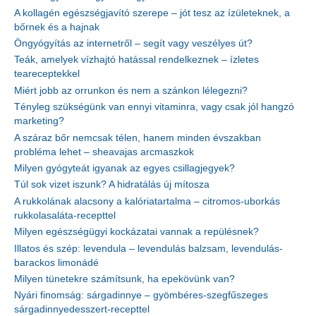
A kollagén egészségjavító szerepe – jót tesz az ízületeknek, a
bőrnek és a hajnak
Öngyógyítás az internetről – segít vagy veszélyes út?
Teák, amelyek vízhajtó hatással rendelkeznek – ízletes
teareceptekkel
Miért jobb az orrunkon és nem a szánkon lélegezni?
Tényleg szükségünk van ennyi vitaminra, vagy csak jól hangzó
marketing?
A száraz bőr nemcsak télen, hanem minden évszakban
probléma lehet – sheavajas arcmaszkok
Milyen gyógyteát igyanak az egyes csillagjegyek?
Túl sok vizet iszunk? A hidratálás új mítosza
A rukkolának alacsony a kalóriatartalma – citromos-uborkás
rukkolasaláta-recepttel
Milyen egészségügyi kockázatai vannak a repülésnek?
Illatos és szép: levendula – levendulás balzsam, levendulás-
barackos limonádé
Milyen tünetekre számítsunk, ha epekövünk van?
Nyári finomság: sárgadinnye – gyömbéres-szegfűszeges
sárgadinnyedesszert-recepttel