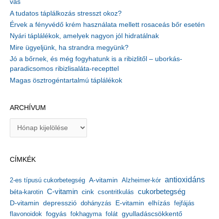
vas
A tudatos táplálkozás stresszt okoz?
Érvek a fényvédő krém használata mellett rosaceás bőr esetén
Nyári táplálékok, amelyek nagyon jól hidratálnak
Mire ügyeljünk, ha strandra megyünk?
Jó a bőrnek, és még fogyhatunk is a ribizlitől – uborkás-
paradicsomos ribizlisaláta-recepttel
Magas ösztrogéntartalmú táplálékok
ARCHÍVUM
A
r
c
h
CÍMKÉK
í
v
antioxidáns
A-vitamin
2-es típusú cukorbetegség
Alzheimer-kór
u
m
C-vitamin
cukorbetegség
béta-karotin
cink
csontritkulás
depresszió
E-vitamin
D-vitamin
dohányzás
elhízás
fejfájás
gyulladáscsökkentő
flavonoidok
fogyás
fokhagyma
folát