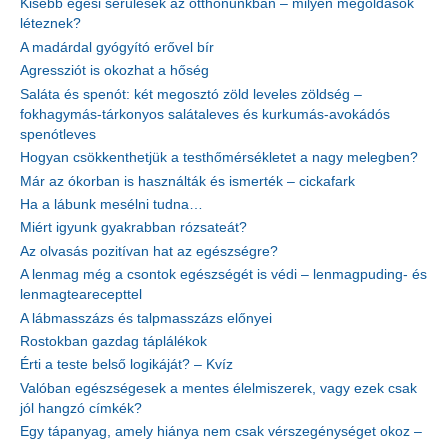
Kisebb égési sérülések az otthonunkban – milyen megoldások
léteznek?
A madárdal gyógyító erővel bír
Agressziót is okozhat a hőség
Saláta és spenót: két megosztó zöld leveles zöldség –
fokhagymás-tárkonyos salátaleves és kurkumás-avokádós
spenótleves
Hogyan csökkenthetjük a testhőmérsékletet a nagy melegben?
Már az ókorban is használták és ismerték – cickafark
Ha a lábunk mesélni tudna…
Miért igyunk gyakrabban rózsateát?
Az olvasás pozitívan hat az egészségre?
A lenmag még a csontok egészségét is védi – lenmagpuding- és
lenmagtearecepttel
A lábmasszázs és talpmasszázs előnyei
Rostokban gazdag táplálékok
Érti a teste belső logikáját? – Kvíz
Valóban egészségesek a mentes élelmiszerek, vagy ezek csak
jól hangzó címkék?
Egy tápanyag, amely hiánya nem csak vérszegénységet okoz –