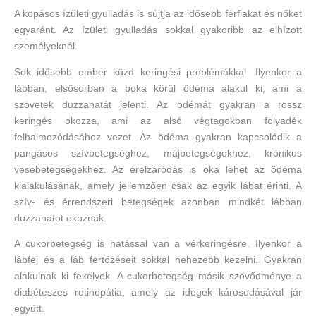
A kopásos ízületi gyulladás is sújtja az idősebb férfiakat és nőket
egyaránt. Az ízületi gyulladás sokkal gyakoribb az elhízott
személyeknél.
Sok idősebb ember küzd keringési problémákkal. Ilyenkor a
lábban, elsősorban a boka körül ödéma alakul ki, ami a
szövetek duzzanatát jelenti. Az ödémát gyakran a rossz
keringés okozza, ami az alsó végtagokban folyadék
felhalmozódásához vezet. Az ödéma gyakran kapcsolódik a
pangásos szívbetegséghez, májbetegségekhez, krónikus
vesebetegségekhez. Az érelzáródás is oka lehet az ödéma
kialakulásának, amely jellemzően csak az egyik lábat érinti. A
szív- és érrendszeri betegségek azonban mindkét lábban
duzzanatot okoznak.
A cukorbetegség is hatással van a vérkeringésre. Ilyenkor a
lábfej és a láb fertőzéseit sokkal nehezebb kezelni. Gyakran
alakulnak ki fekélyek. A cukorbetegség másik szövődménye a
diabéteszes retinopátia, amely az idegek károsodásával jár
együtt.