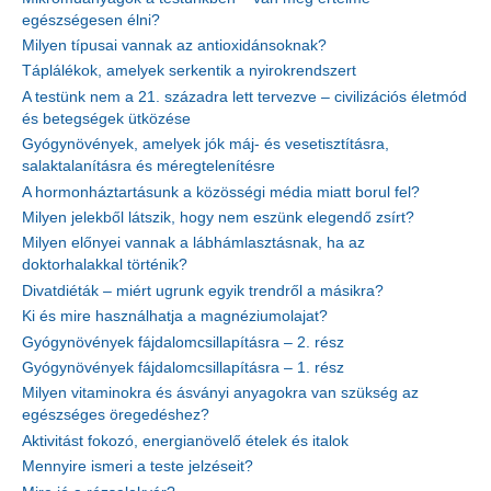
egészségesen élni?
Milyen típusai vannak az antioxidánsoknak?
Táplálékok, amelyek serkentik a nyirokrendszert
A testünk nem a 21. századra lett tervezve – civilizációs életmód
és betegségek ütközése
Gyógynövények, amelyek jók máj- és vesetisztításra,
salaktalanításra és méregtelenítésre
A hormonháztartásunk a közösségi média miatt borul fel?
Milyen jelekből látszik, hogy nem eszünk elegendő zsírt?
Milyen előnyei vannak a lábhámlasztásnak, ha az
doktorhalakkal történik?
Divatdiéták – miért ugrunk egyik trendről a másikra?
Ki és mire használhatja a magnéziumolajat?
Gyógynövények fájdalomcsillapításra – 2. rész
Gyógynövények fájdalomcsillapításra – 1. rész
Milyen vitaminokra és ásványi anyagokra van szükség az
egészséges öregedéshez?
Aktivitást fokozó, energianövelő ételek és italok
Mennyire ismeri a teste jelzéseit?