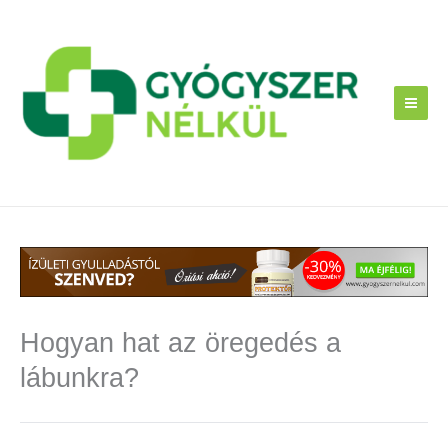
Skip
to
content
Hogyan hat az öregedés a
lábunkra?