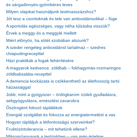
és sárgadinnyés-gyömbéres leves
Milyen olajokat használjunk testmasszázshoz?
Jót tesz a csontoknak és tele van antioxidánsokkal – füge
A sportolás egészséges, vagy néha túlzásba visszük?
Érvek a meggy és a meggylé mellett
Miért előnyös, ha sötét szobában alszunk?
A szeder rengeteg antioxidánst tartalmaz – szedres
chiapudingrecepttel
Házi praktikák a fogak fehérítésére
A magyarok kedvence: zöldbab – fokhagymás-rozmaringos
zöldbabsaláta-recepttel
A demencia kockázata is csökkenthető az élethosszig tartó
házassággal
Jobb, mint a gyógyszer – ördögkarom ízületi gyulladásra,
sebgyógyulásra, emésztési zavarokra
Ösztrogént fokozó táplálékok
Energiát szolgáltat és fokozza az energiatermelést a vas
Hogyan tápláljuk a létfontosságú szerveinket?
Fruktózintolerancia – mit tehetünk ellene?
Mikroműanyagok a testünkben – van még értelme