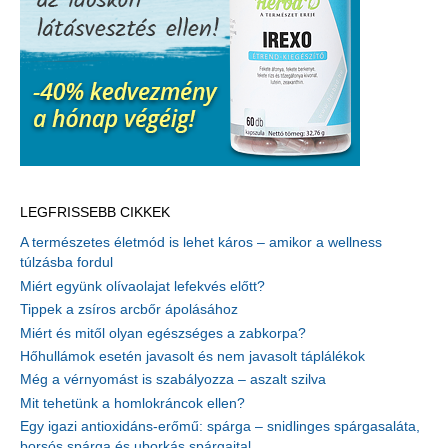
LEGFRISSEBB CIKKEK
A természetes életmód is lehet káros – amikor a wellness
túlzásba fordul
Miért együnk olívaolajat lefekvés előtt?
Tippek a zsíros arcbőr ápolásához
Miért és mitől olyan egészséges a zabkorpa?
Hőhullámok esetén javasolt és nem javasolt táplálékok
Még a vérnyomást is szabályozza – aszalt szilva
Mit tehetünk a homlokráncok ellen?
Egy igazi antioxidáns-erőmű: spárga – snidlinges spárgasaláta,
borsós spárga és uborkás spárgaital