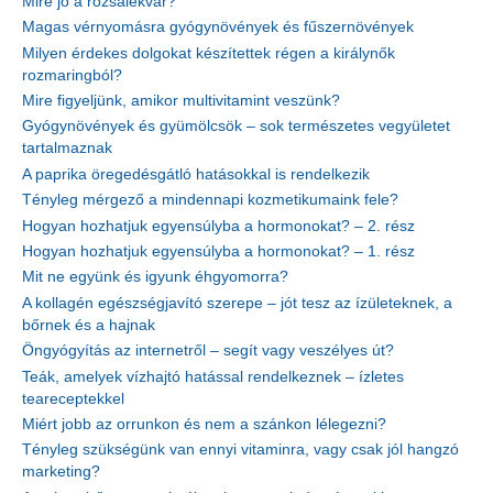
Mire jó a rózsalekvár?
Magas vérnyomásra gyógynövények és fűszernövények
Milyen érdekes dolgokat készítettek régen a királynők
rozmaringból?
Mire figyeljünk, amikor multivitamint veszünk?
Gyógynövények és gyümölcsök – sok természetes vegyületet
tartalmaznak
A paprika öregedésgátló hatásokkal is rendelkezik
Tényleg mérgező a mindennapi kozmetikumaink fele?
Hogyan hozhatjuk egyensúlyba a hormonokat? – 2. rész
Hogyan hozhatjuk egyensúlyba a hormonokat? – 1. rész
Mit ne együnk és igyunk éhgyomorra?
A kollagén egészségjavító szerepe – jót tesz az ízületeknek, a
bőrnek és a hajnak
Öngyógyítás az internetről – segít vagy veszélyes út?
Teák, amelyek vízhajtó hatással rendelkeznek – ízletes
teareceptekkel
Miért jobb az orrunkon és nem a szánkon lélegezni?
Tényleg szükségünk van ennyi vitaminra, vagy csak jól hangzó
marketing?