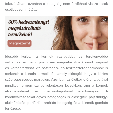
fokozásában, azonban a betegség nem fordítható vissza, csak
esetlegesen műtéttel.
Idősebb korban a körmök vastagabbá és törékenyebbé
válhatnak, ez pedig jelentősen megnehezíti a körmök vágását
és karbantartását. Az ösztrogén- és tesztoszteronhormonok is
serkentik a keratin termelését, amely elősegíti, hogy a köröm
szép egészséges maradjon. Azonban az életkor előrehaladtával
mindkét hormon szintje jelentősen lecsökken, ami a körmök
elszíneződését és megvastagodását eredményezi. A
körömváltozásokat egyes betegségek is elősegítik: pajzsmirigy-
alulműködés, perifériás artériás betegség és a körmök gombás
fertőzése.