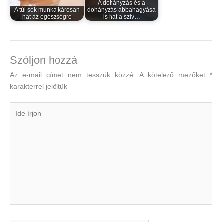
A dohányzás és a
A túl sok munka károsan
dohányzás abbahagyása
hat az egészségre
is hat a szív…
Szóljon hozzá
Az e-mail címet nem tesszük közzé.
A kötelező mezőket
*
karakterrel jelöltük
Ide
írjon