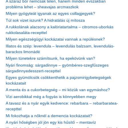
A száraz bőr nemcsak télen, hanem minden évszakban
probléma lehet – sheavajas arcmaszkok
Milyen gyógyteát igyanak az egyes csillagjegyek?
Túl sok vizet iszunk? A hidratálás új mítosza
A rukkolának alacsony a kalóriatartalma – citromos-uborkás
rukkolasaláta-recepttel
Milyen egészségügyi kockázatai vannak a repülésnek?
Illatos és szép: levendula – levendulás balzsam, levendulás-
barackos limonádé
Milyen tünetekre számítsunk, ha epekövünk van?
Nyári finomság: sárgadinnye – gyömbéres-szegfűszeges
sárgadinnyedesszert-recepttel
Egyes gyümölcsök csökkenthetik a pajzsmirigybetegségek
kockázatait
A menta és a cukorbetegség – mi közük van egymáshoz?
Vízi aerobikkal még a fogyás is könnyebben megy
A tavasz és a nyár egyik kedvence: rebarbara – rebarbaratea-
recepttel
Mi fokozhatja a nőknél a demencia kockázatait?
A nyári hőségben jól jön egy kis hűsítő – mentavíz