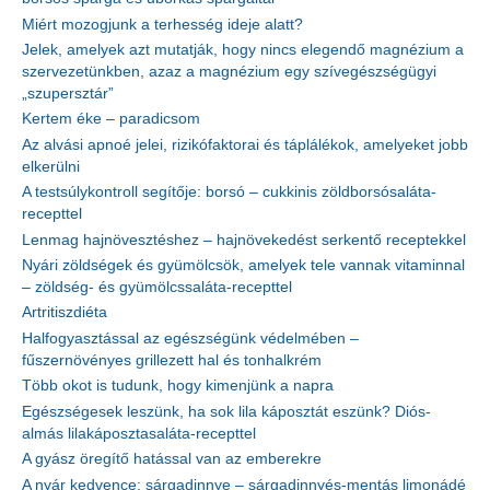
Miért mozogjunk a terhesség ideje alatt?
Jelek, amelyek azt mutatják, hogy nincs elegendő magnézium a
szervezetünkben, azaz a magnézium egy szívegészségügyi
„szupersztár”
Kertem éke – paradicsom
Az alvási apnoé jelei, rizikófaktorai és táplálékok, amelyeket jobb
elkerülni
A testsúlykontroll segítője: borsó – cukkinis zöldborsósaláta-
recepttel
Lenmag hajnövesztéshez – hajnövekedést serkentő receptekkel
Nyári zöldségek és gyümölcsök, amelyek tele vannak vitaminnal
– zöldség- és gyümölcssaláta-recepttel
Artritiszdiéta
Halfogyasztással az egészségünk védelmében –
fűszernövényes grillezett hal és tonhalkrém
Több okot is tudunk, hogy kimenjünk a napra
Egészségesek leszünk, ha sok lila káposztát eszünk? Diós-
almás lilakáposztasaláta-recepttel
A gyász öregítő hatással van az emberekre
A nyár kedvence: sárgadinnye – sárgadinnyés-mentás limonádé