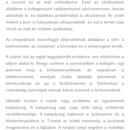
a csontok és az inak működésére. Ezek az elváltozások
általában a kollagénszint csökkenésével párhuzamosan, lassan
alakulnak ki, és stabilitási problémákat is okozhatnak. Az ízület
mellett a porc is fokozatosan elhasználódik, és ezt a terhet csak
növeli az inak és ízületek gyulladása.
Az öregedéssel összefüggő lábproblémák általában a bőrt, a
kötőszövetet, az ízületeket, a körmöket és a vérkeringést érintik.
A száraz bőr az egyik leggyakoribb probléma, ami elsősorban a
talpon alakul ki. Ahogy csökken a szervezetben a kollagén, úgy
jelennek meg a bőrkeményedések, és repedések is
keletkezhetnek, amelyek kiváló táptalajt jelentenek a
kórokozóknak és így a fertőzéseknek is. Elsősorban a
cukorbeteg személyek vannak kitéve ezeknek a fertőzéseknek.
Idősebb korban a másik nagy probléma az úgynevezett
kalapácsujj. A kalapácsujj egy vagy több lábujj ízületének
rendellenessége. A kalapácsujj hajlamos a tyúkszemre és a
bőrkeményedésre is. Tünetei az ízületi merevség, a duzzanat
megjelenése és a fájdalom. A nyújtás sokat segíthet a mobilitás