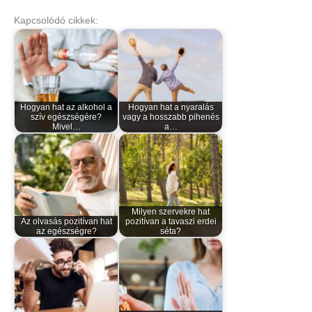
Kapcsolódó cikkek:
Hogyan hat az alkohol a
Hogyan hat a nyaralás
szív egészségére?
vagy a hosszabb pihenés
Mivel…
a…
Milyen szervekre hat
Az olvasás pozitívan hat
pozitívan a tavaszi erdei
az egészségre?
séta?