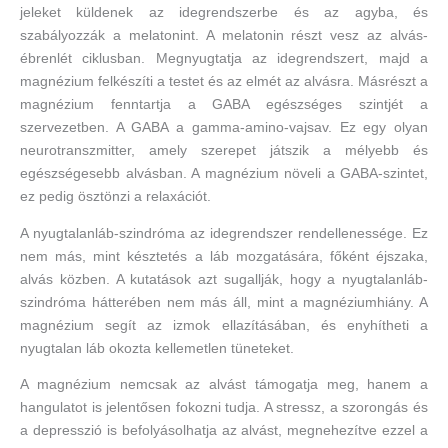
jeleket küldenek az idegrendszerbe és az agyba, és
szabályozzák a melatonint. A melatonin részt vesz az alvás-
ébrenlét ciklusban. Megnyugtatja az idegrendszert, majd a
magnézium felkészíti a testet és az elmét az alvásra. Másrészt a
magnézium fenntartja a GABA egészséges szintjét a
szervezetben. A GABA a gamma-amino-vajsav. Ez egy olyan
neurotranszmitter, amely szerepet játszik a mélyebb és
egészségesebb alvásban. A magnézium növeli a GABA-szintet,
ez pedig ösztönzi a relaxációt.
A nyugtalanláb-szindróma az idegrendszer rendellenessége. Ez
nem más, mint késztetés a láb mozgatására, főként éjszaka,
alvás közben. A kutatások azt sugallják, hogy a nyugtalanláb-
szindróma hátterében nem más áll, mint a magnéziumhiány. A
magnézium segít az izmok ellazításában, és enyhítheti a
nyugtalan láb okozta kellemetlen tüneteket.
A magnézium nemcsak az alvást támogatja meg, hanem a
hangulatot is jelentősen fokozni tudja. A stressz, a szorongás és
a depresszió is befolyásolhatja az alvást, megnehezítve ezzel a