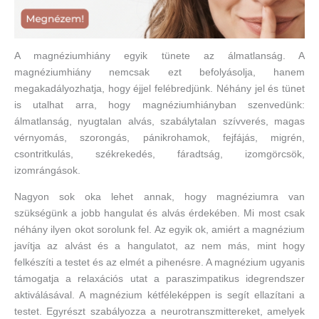
A magnéziumhiány egyik tünete az álmatlanság. A
magnéziumhiány nemcsak ezt befolyásolja, hanem
megakadályozhatja, hogy éjjel felébredjünk. Néhány jel és tünet
is utalhat arra, hogy magnéziumhiányban szenvedünk:
álmatlanság, nyugtalan alvás, szabálytalan szívverés, magas
vérnyomás, szorongás, pánikrohamok, fejfájás, migrén,
csontritkulás, székrekedés, fáradtság, izomgörcsök,
izomrángások.
Nagyon sok oka lehet annak, hogy magnéziumra van
szükségünk a jobb hangulat és alvás érdekében. Mi most csak
néhány ilyen okot sorolunk fel. Az egyik ok, amiért a magnézium
javítja az alvást és a hangulatot, az nem más, mint hogy
felkészíti a testet és az elmét a pihenésre. A magnézium ugyanis
támogatja a relaxációs utat a paraszimpatikus idegrendszer
aktiválásával. A magnézium kétféleképpen is segít ellazítani a
testet. Egyrészt szabályozza a neurotranszmittereket, amelyek