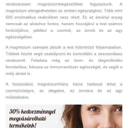
rendszeresen magnéziumkiegészítőket fogyasztunk. A
magnézium elengedhetetlen az emberi egészséghez. Több mint
600 enzimatikus reakcióban vesz részt. Ez az ásványi anyag
nemcsak az alváshoz fontos, hanem hozzájárul a test számos
funkciójához, például a csontok, az izmok és az agy
egészségéhez.
A magnézium szerepet játszik a test különböző folyamataiban.
Többek között segít szabályozni és kontrollálni a stresszválasz
rendszerét. Feladata még az izom- és idegműködés
fenntartása, fokozza az immunrendszer egészségét, és segíti a
mély alvást is.
A hosszútávú magnéziumhiány káros hatással lehet a
csontsűrűségre, az idegekre, az izmokra és az agy
működésére.