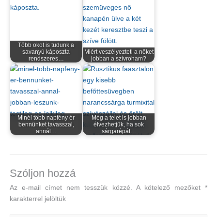
Több okot is tudunk a
savanyú káposzta
Miért veszélyezteti a nőket
rendszeres…
jobban a szívroham?
Minél több napfény ér
Még a telet is jobban
bennünket tavasszal,
élvezhetjük, ha sok
annál…
sárgarépát…
Szóljon hozzá
Az e-mail címet nem tesszük közzé.
A kötelező mezőket
*
karakterrel jelöltük