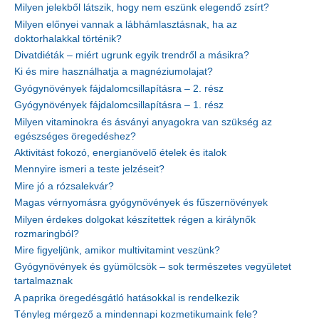
Milyen jelekből látszik, hogy nem eszünk elegendő zsírt?
Milyen előnyei vannak a lábhámlasztásnak, ha az
doktorhalakkal történik?
Divatdiéták – miért ugrunk egyik trendről a másikra?
Ki és mire használhatja a magnéziumolajat?
Gyógynövények fájdalomcsillapításra – 2. rész
Gyógynövények fájdalomcsillapításra – 1. rész
Milyen vitaminokra és ásványi anyagokra van szükség az
egészséges öregedéshez?
Aktivitást fokozó, energianövelő ételek és italok
Mennyire ismeri a teste jelzéseit?
Mire jó a rózsalekvár?
Magas vérnyomásra gyógynövények és fűszernövények
Milyen érdekes dolgokat készítettek régen a királynők
rozmaringból?
Mire figyeljünk, amikor multivitamint veszünk?
Gyógynövények és gyümölcsök – sok természetes vegyületet
tartalmaznak
A paprika öregedésgátló hatásokkal is rendelkezik
Tényleg mérgező a mindennapi kozmetikumaink fele?