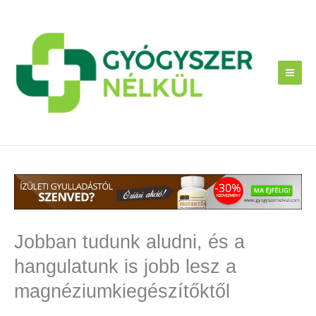
Skip
to
content
Jobban tudunk aludni, és a
hangulatunk is jobb lesz a
magnéziumkiegészítőktől