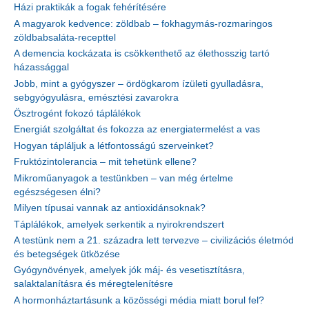
Házi praktikák a fogak fehérítésére
A magyarok kedvence: zöldbab – fokhagymás-rozmaringos
zöldbabsaláta-recepttel
A demencia kockázata is csökkenthető az élethosszig tartó
házassággal
Jobb, mint a gyógyszer – ördögkarom ízületi gyulladásra,
sebgyógyulásra, emésztési zavarokra
Ösztrogént fokozó táplálékok
Energiát szolgáltat és fokozza az energiatermelést a vas
Hogyan tápláljuk a létfontosságú szerveinket?
Fruktózintolerancia – mit tehetünk ellene?
Mikroműanyagok a testünkben – van még értelme
egészségesen élni?
Milyen típusai vannak az antioxidánsoknak?
Táplálékok, amelyek serkentik a nyirokrendszert
A testünk nem a 21. századra lett tervezve – civilizációs életmód
és betegségek ütközése
Gyógynövények, amelyek jók máj- és vesetisztításra,
salaktalanításra és méregtelenítésre
A hormonháztartásunk a közösségi média miatt borul fel?