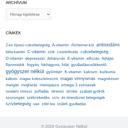
ARCHÍVUM
A
r
c
h
CÍMKÉK
í
v
antioxidáns
A-vitamin
2-es típusú cukorbetegség
Alzheimer-kór
u
m
C-vitamin
cukorbetegség
béta-karotin
cink
csontritkulás
depresszió
E-vitamin
D-vitamin
dohányzás
elhízás
fejfájás
gyulladáscsökkentő
flavonoidok
fogyás
fokhagyma
folát
gyógyszer nélkül
kalcium
gyömbér
K-vitamin
kurkuma
kálium
magas vérnyomás
magnézium
magas koleszterinszint
mangán
megfázás
menopauza
omega-3 zsírsavak
stressz
stroke
oxidatív stressz
puffadás
szabad gyökök
szorongás
székrekedés
szív- és érrendszeri betegségek
szívbetegség
ízületi gyulladás
vas
zöld tea
© 2026 Gyógyszer Nélkül