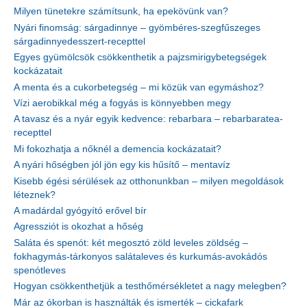
Milyen tünetekre számítsunk, ha epekövünk van?
Nyári finomság: sárgadinnye – gyömbéres-szegfűszeges
sárgadinnyedesszert-recepttel
Egyes gyümölcsök csökkenthetik a pajzsmirigybetegségek
kockázatait
A menta és a cukorbetegség – mi közük van egymáshoz?
Vízi aerobikkal még a fogyás is könnyebben megy
A tavasz és a nyár egyik kedvence: rebarbara – rebarbaratea-
recepttel
Mi fokozhatja a nőknél a demencia kockázatait?
A nyári hőségben jól jön egy kis hűsítő – mentavíz
Kisebb égési sérülések az otthonunkban – milyen megoldások
léteznek?
A madárdal gyógyító erővel bír
Agressziót is okozhat a hőség
Saláta és spenót: két megosztó zöld leveles zöldség –
fokhagymás-tárkonyos salátaleves és kurkumás-avokádós
spenótleves
Hogyan csökkenthetjük a testhőmérsékletet a nagy melegben?
Már az ókorban is használták és ismerték – cickafark