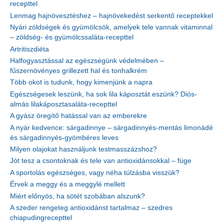
recepttel
Lenmag hajnövesztéshez – hajnövekedést serkentő receptekkel
Nyári zöldségek és gyümölcsök, amelyek tele vannak vitaminnal
– zöldség- és gyümölcssaláta-recepttel
Artritiszdiéta
Halfogyasztással az egészségünk védelmében –
fűszernövényes grillezett hal és tonhalkrém
Több okot is tudunk, hogy kimenjünk a napra
Egészségesek leszünk, ha sok lila káposztát eszünk? Diós-
almás lilakáposztasaláta-recepttel
A gyász öregítő hatással van az emberekre
A nyár kedvence: sárgadinnye – sárgadinnyés-mentás limonádé
és sárgadinnyés-gyömbéres leves
Milyen olajokat használjunk testmasszázshoz?
Jót tesz a csontoknak és tele van antioxidánsokkal – füge
A sportolás egészséges, vagy néha túlzásba visszük?
Érvek a meggy és a meggylé mellett
Miért előnyös, ha sötét szobában alszunk?
A szeder rengeteg antioxidánst tartalmaz – szedres
chiapudingrecepttel