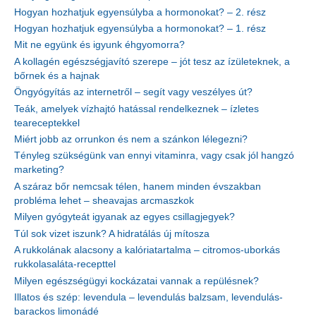
Hogyan hozhatjuk egyensúlyba a hormonokat? – 2. rész
Hogyan hozhatjuk egyensúlyba a hormonokat? – 1. rész
Mit ne együnk és igyunk éhgyomorra?
A kollagén egészségjavító szerepe – jót tesz az ízületeknek, a
bőrnek és a hajnak
Öngyógyítás az internetről – segít vagy veszélyes út?
Teák, amelyek vízhajtó hatással rendelkeznek – ízletes
teareceptekkel
Miért jobb az orrunkon és nem a szánkon lélegezni?
Tényleg szükségünk van ennyi vitaminra, vagy csak jól hangzó
marketing?
A száraz bőr nemcsak télen, hanem minden évszakban
probléma lehet – sheavajas arcmaszkok
Milyen gyógyteát igyanak az egyes csillagjegyek?
Túl sok vizet iszunk? A hidratálás új mítosza
A rukkolának alacsony a kalóriatartalma – citromos-uborkás
rukkolasaláta-recepttel
Milyen egészségügyi kockázatai vannak a repülésnek?
Illatos és szép: levendula – levendulás balzsam, levendulás-
barackos limonádé