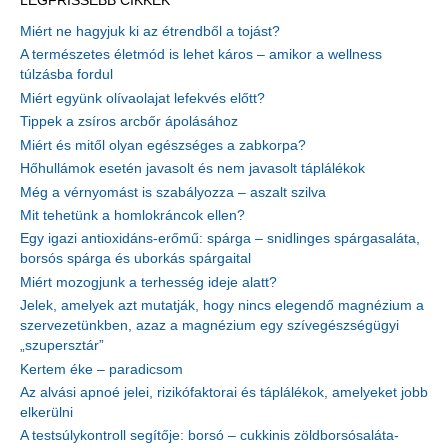
LEGFRISSEBB CIKKEK
Miért ne hagyjuk ki az étrendből a tojást?
A természetes életmód is lehet káros – amikor a wellness
túlzásba fordul
Miért együnk olívaolajat lefekvés előtt?
Tippek a zsíros arcbőr ápolásához
Miért és mitől olyan egészséges a zabkorpa?
Hőhullámok esetén javasolt és nem javasolt táplálékok
Még a vérnyomást is szabályozza – aszalt szilva
Mit tehetünk a homlokráncok ellen?
Egy igazi antioxidáns-erőmű: spárga – snidlinges spárgasaláta,
borsós spárga és uborkás spárgaital
Miért mozogjunk a terhesség ideje alatt?
Jelek, amelyek azt mutatják, hogy nincs elegendő magnézium a
szervezetünkben, azaz a magnézium egy szívegészségügyi
„szupersztár”
Kertem éke – paradicsom
Az alvási apnoé jelei, rizikófaktorai és táplálékok, amelyeket jobb
elkerülni
A testsúlykontroll segítője: borsó – cukkinis zöldborsósaláta-