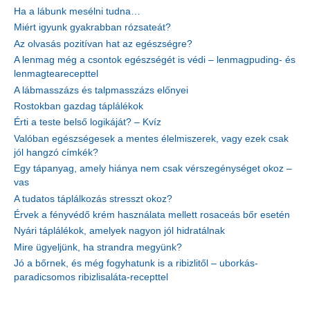
Ha a lábunk mesélni tudna…
Miért igyunk gyakrabban rózsateát?
Az olvasás pozitívan hat az egészségre?
A lenmag még a csontok egészségét is védi – lenmagpuding- és
lenmagtearecepttel
A lábmasszázs és talpmasszázs előnyei
Rostokban gazdag táplálékok
Érti a teste belső logikáját? – Kvíz
Valóban egészségesek a mentes élelmiszerek, vagy ezek csak
jól hangzó címkék?
Egy tápanyag, amely hiánya nem csak vérszegénységet okoz –
vas
A tudatos táplálkozás stresszt okoz?
Érvek a fényvédő krém használata mellett rosaceás bőr esetén
Nyári táplálékok, amelyek nagyon jól hidratálnak
Mire ügyeljünk, ha strandra megyünk?
Jó a bőrnek, és még fogyhatunk is a ribizlitől – uborkás-
paradicsomos ribizlisaláta-recepttel