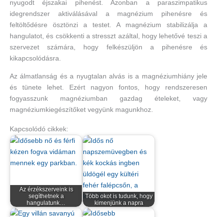
nyugodt éjszakai pihenést. Azonban a paraszimpatikus
idegrendszer aktiválásával a magnézium pihenésre és
feltöltődésre ösztönzi a testet. A magnézium stabilizálja a
hangulatot, és csökkenti a stresszt azáltal, hogy lehetővé teszi a
szervezet számára, hogy felkészüljön a pihenésre és
kikapcsolódásra.
Az álmatlanság és a nyugtalan alvás is a magnéziumhiány jele
és tünete lehet. Ezért nagyon fontos, hogy rendszeresen
fogyasszunk magnéziumban gazdag ételeket, vagy
magnéziumkiegészítőket vegyünk magunkhoz.
Kapcsolódó cikkek:
Az érzékszerveink is
segíthetnek a
Több okot is tudunk, hogy
hangulatunk…
kimenjünk a napra