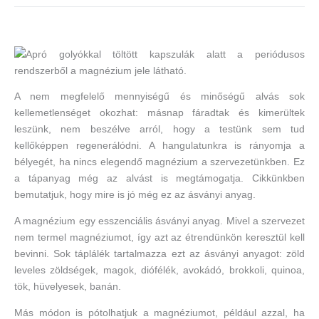
A nem megfelelő mennyiségű és minőségű alvás sok
kellemetlenséget okozhat: másnap fáradtak és kimerültek
leszünk, nem beszélve arról, hogy a testünk sem tud
kellőképpen regenerálódni. A hangulatunkra is rányomja a
bélyegét, ha nincs elegendő magnézium a szervezetünkben. Ez
a tápanyag még az alvást is megtámogatja. Cikkünkben
bemutatjuk, hogy mire is jó még ez az ásványi anyag.
A magnézium egy esszenciális ásványi anyag. Mivel a szervezet
nem termel magnéziumot, így azt az étrendünkön keresztül kell
bevinni. Sok táplálék tartalmazza ezt az ásványi anyagot: zöld
leveles zöldségek, magok, diófélék, avokádó, brokkoli, quinoa,
tök, hüvelyesek, banán.
Más módon is pótolhatjuk a magnéziumot, például azzal, ha