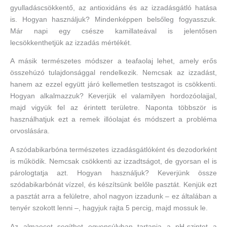
gyulladáscsökkentő, az antioxidáns és az izzadásgátló hatása
is. Hogyan használjuk? Mindenképpen belsőleg fogyasszuk.
Már napi egy csésze kamillateával is jelentősen
lecsökkenthetjük az izzadás mértékét.
A másik természetes módszer a teafaolaj lehet, amely erős
összehúzó tulajdonsággal rendelkezik. Nemcsak az izzadást,
hanem az ezzel együtt járó kellemetlen testszagot is csökkenti.
Hogyan alkalmazzuk? Keverjük el valamilyen hordozóolajjal,
majd vigyük fel az érintett területre. Naponta többször is
használhatjuk ezt a remek illóolajat és módszert a probléma
orvoslására.
A szódabikarbóna természetes izzadásgátlóként és dezodorként
is működik. Nemcsak csökkenti az izzadtságot, de gyorsan el is
párologtatja azt. Hogyan használjuk? Keverjünk össze
szódabikarbónát vízzel, és készítsünk belőle pasztát. Kenjük ezt
a pasztát arra a felületre, ahol nagyon izzadunk – ez általában a
tenyér szokott lenni –, hagyjuk rajta 5 percig, majd mossuk le.
Az almaecet segíthet egyensúlyban tartania a pH-szintet a