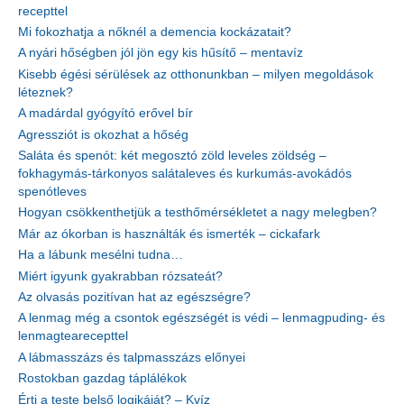
recepttel
Mi fokozhatja a nőknél a demencia kockázatait?
A nyári hőségben jól jön egy kis hűsítő – mentavíz
Kisebb égési sérülések az otthonunkban – milyen megoldások
léteznek?
A madárdal gyógyító erővel bír
Agressziót is okozhat a hőség
Saláta és spenót: két megosztó zöld leveles zöldség –
fokhagymás-tárkonyos salátaleves és kurkumás-avokádós
spenótleves
Hogyan csökkenthetjük a testhőmérsékletet a nagy melegben?
Már az ókorban is használták és ismerték – cickafark
Ha a lábunk mesélni tudna…
Miért igyunk gyakrabban rózsateát?
Az olvasás pozitívan hat az egészségre?
A lenmag még a csontok egészségét is védi – lenmagpuding- és
lenmagtearecepttel
A lábmasszázs és talpmasszázs előnyei
Rostokban gazdag táplálékok
Érti a teste belső logikáját? – Kvíz