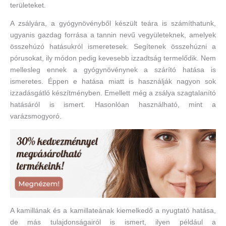
területeket.
A zsályára, a gyógynövényből készült teára is számíthatunk,
ugyanis gazdag forrása a tannin nevű vegyületeknek, amelyek
összehúzó hatásukról ismeretesek. Segítenek összehúzni a
pórusokat, ily módon pedig kevesebb izzadtság termelődik. Nem
mellesleg ennek a gyógynövénynek a szárító hatása is
ismeretes. Éppen e hatása miatt is használják nagyon sok
izzadásgátló készítményben. Emellett még a zsálya szagtalanító
hatásáról is ismert. Hasonlóan használható, mint a
varázsmogyoró.
A kamillának és a kamillateának kiemelkedő a nyugtató hatása,
de más tulajdonságairól is ismert, ilyen például a