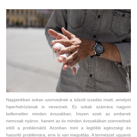
Napjainkban sokan szenvednek a túlzott izzadás miatt, amelyet
hiperhidrózisnak is neveznek. Ez sokak számára nagyon
kellemetlen minden évszakban, hiszen ezek az emberek
nemcsak nyáron, hanem az év minden évszakában szenvednek
ettől a problémától. Azonban mint a legtöbb egészségi és
hasonló problémára, erre is van megoldás. A természet ugyanis