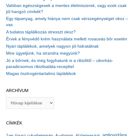
Valóban egészségesek a mentes élelmiszerek, vagy ezek csak
jól hangzó címkék?
Egy tápanyag, amely hiánya nem csak vérszegénységet okoz –
vas
A tudatos táplálkozás stresszt okoz?
Érvek a fényvédő krém használata mellett rosaceás bőr esetén
Nyári táplálékok, amelyek nagyon jól hidratálnak
Mire ügyeljünk, ha strandra megyünk?
Jó a bőrnek, és még fogyhatunk is a ribizlitől – uborkás-
paradicsomos ribizlisaláta-recepttel
Magas ösztrogéntartalmú táplálékok
ARCHÍVUM
A
r
c
h
CÍMKÉK
í
v
antioxidáns
A-vitamin
2-es típusú cukorbetegség
Alzheimer-kór