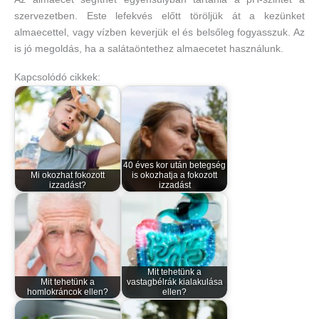
szervezetben. Este lefekvés előtt töröljük át a kezünket
almaecettel, vagy vízben keverjük el és belsőleg fogyasszuk. Az
is jó megoldás, ha a salátaöntethez almaecetet használunk.
Kapcsolódó cikkek:
40 éves kor után betegség
Mi okozhat fokozott
is okozhatja a fokozott
izzadást?
izzadást
Mit tehetünk a
Mit tehetünk a
vastagbélrák kialakulása
homlokráncok ellen?
ellen?