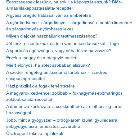
Egészségesek leszünk, ha sok lila káposztát eszünk? Diós-
almás lilakáposztasaláta-recepttel
A gyász öregítő hatással van az emberekre
A nyár kedvence: sárgadinnye – sárgadinnyés-mentás limonádé
és sárgadinnyés-gyömbéres leves
Milyen olajokat használjunk testmasszázshoz?
Jót tesz a csontoknak és tele van antioxidánsokkal – füge
A sportolás egészséges, vagy néha túlzásba visszük?
Érvek a meggy és a meggylé mellett
Miért előnyös, ha sötét szobában alszunk?
A szeder rengeteg antioxidánst tartalmaz – szedres
chiapudingrecepttel
Házi praktikák a fogak fehérítésére
A magyarok kedvence: zöldbab – fokhagymás-rozmaringos
zöldbabsaláta-recepttel
A demencia kockázata is csökkenthető az élethosszig tartó
házassággal
Jobb, mint a gyógyszer – ördögkarom ízületi gyulladásra,
sebgyógyulásra, emésztési zavarokra
Ösztrogént fokozó táplálékok