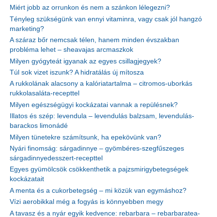
Miért jobb az orrunkon és nem a szánkon lélegezni?
Tényleg szükségünk van ennyi vitaminra, vagy csak jól hangzó
marketing?
A száraz bőr nemcsak télen, hanem minden évszakban
probléma lehet – sheavajas arcmaszkok
Milyen gyógyteát igyanak az egyes csillagjegyek?
Túl sok vizet iszunk? A hidratálás új mítosza
A rukkolának alacsony a kalóriatartalma – citromos-uborkás
rukkolasaláta-recepttel
Milyen egészségügyi kockázatai vannak a repülésnek?
Illatos és szép: levendula – levendulás balzsam, levendulás-
barackos limonádé
Milyen tünetekre számítsunk, ha epekövünk van?
Nyári finomság: sárgadinnye – gyömbéres-szegfűszeges
sárgadinnyedesszert-recepttel
Egyes gyümölcsök csökkenthetik a pajzsmirigybetegségek
kockázatait
A menta és a cukorbetegség – mi közük van egymáshoz?
Vízi aerobikkal még a fogyás is könnyebben megy
A tavasz és a nyár egyik kedvence: rebarbara – rebarbaratea-