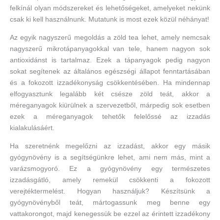
felkínál olyan módszereket és lehetőségeket, amelyeket nekünk
csak ki kell használnunk. Mutatunk is most ezek közül néhányat!
Az egyik nagyszerű megoldás a zöld tea lehet, amely nemcsak
nagyszerű mikrotápanyagokkal van tele, hanem nagyon sok
antioxidánst is tartalmaz. Ezek a tápanyagok pedig nagyon
sokat segítenek az általános egészségi állapot fenntartásában
és a fokozott izzadékonyság csökkentésében. Ha mindennap
elfogyasztunk legalább két csésze zöld teát, akkor a
méreganyagok kiürülnek a szervezetből, márpedig sok esetben
ezek a méreganyagok tehetők felelőssé az izzadás
kialakulásáért.
Ha szeretnénk megelőzni az izzadást, akkor egy másik
gyógynövény is a segítségünkre lehet, ami nem más, mint a
varázsmogyoró. Ez a gyógynövény egy természetes
izzadásgátló, amely remekül csökkenti a fokozott
verejtéktermelést. Hogyan használjuk? Készítsünk a
gyógynövényből teát, mártogassunk meg benne egy
vattakorongot, majd kenegessük be ezzel az érintett izzadékony