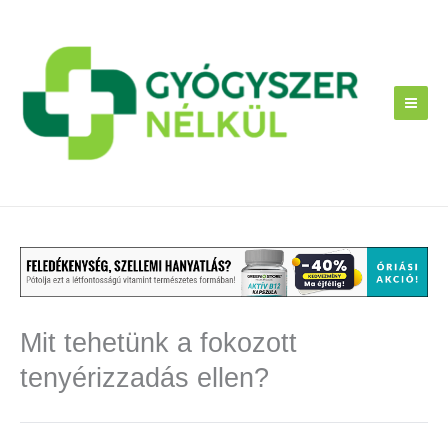
Skip
to
content
Mit tehetünk a fokozott
tenyérizzadás ellen?