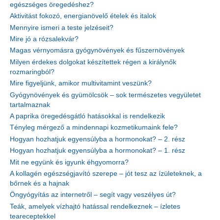
egészséges öregedéshez?
Aktivitást fokozó, energianövelő ételek és italok
Mennyire ismeri a teste jelzéseit?
Mire jó a rózsalekvár?
Magas vérnyomásra gyógynövények és fűszernövények
Milyen érdekes dolgokat készítettek régen a királynők
rozmaringból?
Mire figyeljünk, amikor multivitamint veszünk?
Gyógynövények és gyümölcsök – sok természetes vegyületet
tartalmaznak
A paprika öregedésgátló hatásokkal is rendelkezik
Tényleg mérgező a mindennapi kozmetikumaink fele?
Hogyan hozhatjuk egyensúlyba a hormonokat? – 2. rész
Hogyan hozhatjuk egyensúlyba a hormonokat? – 1. rész
Mit ne együnk és igyunk éhgyomorra?
A kollagén egészségjavító szerepe – jót tesz az ízületeknek, a
bőrnek és a hajnak
Öngyógyítás az internetről – segít vagy veszélyes út?
Teák, amelyek vízhajtó hatással rendelkeznek – ízletes
teareceptekkel