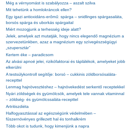
Még a vérnyomást is szabályozza – aszalt szilva
Mit tehetünk a homlokráncok ellen?
Egy igazi antioxidáns-erőmű: spárga – snidlinges spárgasaláta,
borsós spárga és uborkás spárgaital
Miért mozogjunk a terhesség ideje alatt?
Jelek, amelyek azt mutatják, hogy nincs elegendő magnézium a
szervezetünkben, azaz a magnézium egy szívegészségügyi
„szupersztár”
Kertem éke – paradicsom
Az alvási apnoé jelei, rizikófaktorai és táplálékok, amelyeket jobb
elkerülni
A testsúlykontroll segítője: borsó – cukkinis zöldborsósaláta-
recepttel
Lenmag hajnövesztéshez – hajnövekedést serkentő receptekkel
Nyári zöldségek és gyümölcsök, amelyek tele vannak vitaminnal
– zöldség- és gyümölcssaláta-recepttel
Artritiszdiéta
Halfogyasztással az egészségünk védelmében –
fűszernövényes grillezett hal és tonhalkrém
Több okot is tudunk, hogy kimenjünk a napra