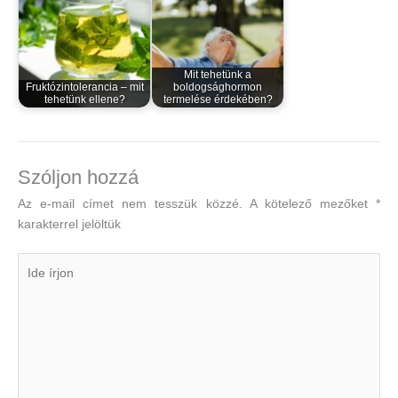
Mit tehetünk a
Fruktózintolerancia – mit
boldogsághormon
tehetünk ellene?
termelése érdekében?
Szóljon hozzá
Az e-mail címet nem tesszük közzé.
A kötelező mezőket
*
karakterrel jelöltük
Ide
írjon