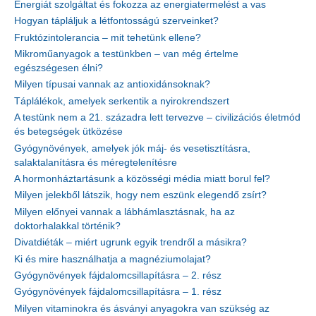
Energiát szolgáltat és fokozza az energiatermelést a vas
Hogyan tápláljuk a létfontosságú szerveinket?
Fruktózintolerancia – mit tehetünk ellene?
Mikroműanyagok a testünkben – van még értelme
egészségesen élni?
Milyen típusai vannak az antioxidánsoknak?
Táplálékok, amelyek serkentik a nyirokrendszert
A testünk nem a 21. századra lett tervezve – civilizációs életmód
és betegségek ütközése
Gyógynövények, amelyek jók máj- és vesetisztításra,
salaktalanításra és méregtelenítésre
A hormonháztartásunk a közösségi média miatt borul fel?
Milyen jelekből látszik, hogy nem eszünk elegendő zsírt?
Milyen előnyei vannak a lábhámlasztásnak, ha az
doktorhalakkal történik?
Divatdiéták – miért ugrunk egyik trendről a másikra?
Ki és mire használhatja a magnéziumolajat?
Gyógynövények fájdalomcsillapításra – 2. rész
Gyógynövények fájdalomcsillapításra – 1. rész
Milyen vitaminokra és ásványi anyagokra van szükség az