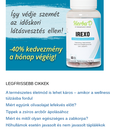
LEGFRISSEBB CIKKEK
A természetes életmód is lehet káros – amikor a wellness
túlzásba fordul
Miért együnk olívaolajat lefekvés előtt?
Tippek a zsíros arcbőr ápolásához
Miért és mitől olyan egészséges a zabkorpa?
Hőhullámok esetén javasolt és nem javasolt táplálékok