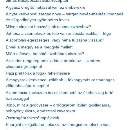
almás lilakáposztasaláta-recepttel
A gyász öregítő hatással van az emberekre
A nyár kedvence: sárgadinnye – sárgadinnyés-mentás limonádé
és sárgadinnyés-gyömbéres leves
Milyen olajokat használjunk testmasszázshoz?
Jót tesz a csontoknak és tele van antioxidánsokkal – füge
A sportolás egészséges, vagy néha túlzásba visszük?
Érvek a meggy és a meggylé mellett
Miért előnyös, ha sötét szobában alszunk?
A szeder rengeteg antioxidánst tartalmaz – szedres
chiapudingrecepttel
Házi praktikák a fogak fehérítésére
A magyarok kedvence: zöldbab – fokhagymás-rozmaringos
zöldbabsaláta-recepttel
A demencia kockázata is csökkenthető az élethosszig tartó
házassággal
Jobb, mint a gyógyszer – ördögkarom ízületi gyulladásra,
sebgyógyulásra, emésztési zavarokra
Ösztrogént fokozó táplálékok
Energiát szolgáltat és fokozza az energiatermelést a vas