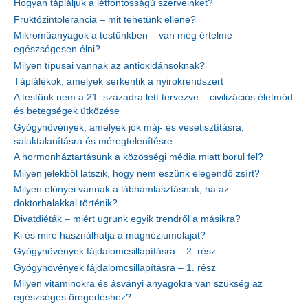
Hogyan tápláljuk a létfontosságú szerveinket?
Fruktózintolerancia – mit tehetünk ellene?
Mikroműanyagok a testünkben – van még értelme
egészségesen élni?
Milyen típusai vannak az antioxidánsoknak?
Táplálékok, amelyek serkentik a nyirokrendszert
A testünk nem a 21. századra lett tervezve – civilizációs életmód
és betegségek ütközése
Gyógynövények, amelyek jók máj- és vesetisztításra,
salaktalanításra és méregtelenítésre
A hormonháztartásunk a közösségi média miatt borul fel?
Milyen jelekből látszik, hogy nem eszünk elegendő zsírt?
Milyen előnyei vannak a lábhámlasztásnak, ha az
doktorhalakkal történik?
Divatdiéták – miért ugrunk egyik trendről a másikra?
Ki és mire használhatja a magnéziumolajat?
Gyógynövények fájdalomcsillapításra – 2. rész
Gyógynövények fájdalomcsillapításra – 1. rész
Milyen vitaminokra és ásványi anyagokra van szükség az
egészséges öregedéshez?