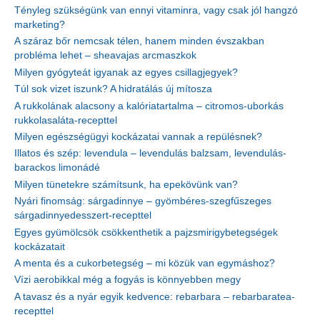
Tényleg szükségünk van ennyi vitaminra, vagy csak jól hangzó
marketing?
A száraz bőr nemcsak télen, hanem minden évszakban
probléma lehet – sheavajas arcmaszkok
Milyen gyógyteát igyanak az egyes csillagjegyek?
Túl sok vizet iszunk? A hidratálás új mítosza
A rukkolának alacsony a kalóriatartalma – citromos-uborkás
rukkolasaláta-recepttel
Milyen egészségügyi kockázatai vannak a repülésnek?
Illatos és szép: levendula – levendulás balzsam, levendulás-
barackos limonádé
Milyen tünetekre számítsunk, ha epekövünk van?
Nyári finomság: sárgadinnye – gyömbéres-szegfűszeges
sárgadinnyedesszert-recepttel
Egyes gyümölcsök csökkenthetik a pajzsmirigybetegségek
kockázatait
A menta és a cukorbetegség – mi közük van egymáshoz?
Vízi aerobikkal még a fogyás is könnyebben megy
A tavasz és a nyár egyik kedvence: rebarbara – rebarbaratea-
recepttel