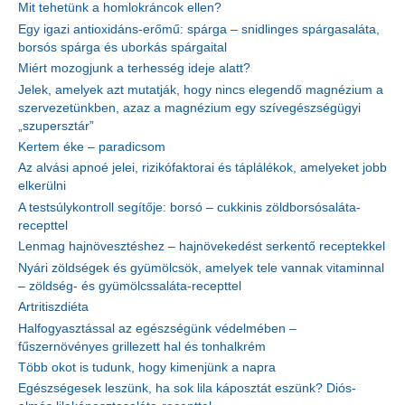
Mit tehetünk a homlokráncok ellen?
Egy igazi antioxidáns-erőmű: spárga – snidlinges spárgasaláta,
borsós spárga és uborkás spárgaital
Miért mozogjunk a terhesség ideje alatt?
Jelek, amelyek azt mutatják, hogy nincs elegendő magnézium a
szervezetünkben, azaz a magnézium egy szívegészségügyi
„szupersztár”
Kertem éke – paradicsom
Az alvási apnoé jelei, rizikófaktorai és táplálékok, amelyeket jobb
elkerülni
A testsúlykontroll segítője: borsó – cukkinis zöldborsósaláta-
recepttel
Lenmag hajnövesztéshez – hajnövekedést serkentő receptekkel
Nyári zöldségek és gyümölcsök, amelyek tele vannak vitaminnal
– zöldség- és gyümölcssaláta-recepttel
Artritiszdiéta
Halfogyasztással az egészségünk védelmében –
fűszernövényes grillezett hal és tonhalkrém
Több okot is tudunk, hogy kimenjünk a napra
Egészségesek leszünk, ha sok lila káposztát eszünk? Diós-