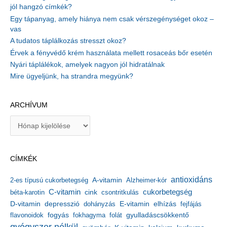
jól hangzó címkék?
Egy tápanyag, amely hiánya nem csak vérszegénységet okoz –
vas
A tudatos táplálkozás stresszt okoz?
Érvek a fényvédő krém használata mellett rosaceás bőr esetén
Nyári táplálékok, amelyek nagyon jól hidratálnak
Mire ügyeljünk, ha strandra megyünk?
ARCHÍVUM
A
r
c
h
CÍMKÉK
í
v
antioxidáns
A-vitamin
2-es típusú cukorbetegség
Alzheimer-kór
u
m
C-vitamin
cukorbetegség
béta-karotin
cink
csontritkulás
depresszió
E-vitamin
D-vitamin
dohányzás
elhízás
fejfájás
gyulladáscsökkentő
flavonoidok
fogyás
fokhagyma
folát
gyógyszer nélkül