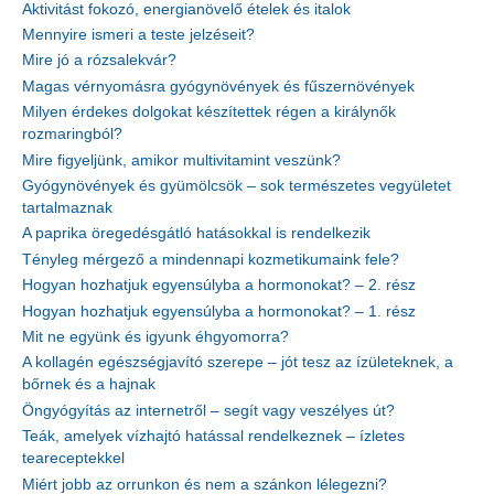
Aktivitást fokozó, energianövelő ételek és italok
Mennyire ismeri a teste jelzéseit?
Mire jó a rózsalekvár?
Magas vérnyomásra gyógynövények és fűszernövények
Milyen érdekes dolgokat készítettek régen a királynők
rozmaringból?
Mire figyeljünk, amikor multivitamint veszünk?
Gyógynövények és gyümölcsök – sok természetes vegyületet
tartalmaznak
A paprika öregedésgátló hatásokkal is rendelkezik
Tényleg mérgező a mindennapi kozmetikumaink fele?
Hogyan hozhatjuk egyensúlyba a hormonokat? – 2. rész
Hogyan hozhatjuk egyensúlyba a hormonokat? – 1. rész
Mit ne együnk és igyunk éhgyomorra?
A kollagén egészségjavító szerepe – jót tesz az ízületeknek, a
bőrnek és a hajnak
Öngyógyítás az internetről – segít vagy veszélyes út?
Teák, amelyek vízhajtó hatással rendelkeznek – ízletes
teareceptekkel
Miért jobb az orrunkon és nem a szánkon lélegezni?