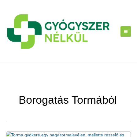
Skip
to
content
Borogatás Tormából