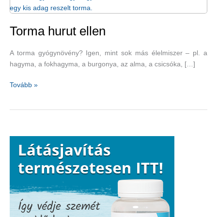
Torma hurut ellen
A torma gyógynövény? Igen, mint sok más élelmiszer – pl. a
hagyma, a fokhagyma, a burgonya, az alma, a csicsóka, […]
Torma
Tovább »
hurut
ellen