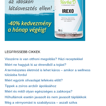
LEGFRISSEBB CIKKEK
Visszérre is van otthoni megoldás? Házi receptekkel
Miért ne hagyjuk ki az étrendből a tojást?
A természetes életmód is lehet káros – amikor a wellness
túlzásba fordul
Miért együnk olívaolajat lefekvés előtt?
Tippek a zsíros arcbőr ápolásához
Miért és mitől olyan egészséges a zabkorpa?
Hőhullámok esetén javasolt és nem javasolt táplálékok
Még a vérnyomást is szabályozza – aszalt szilva