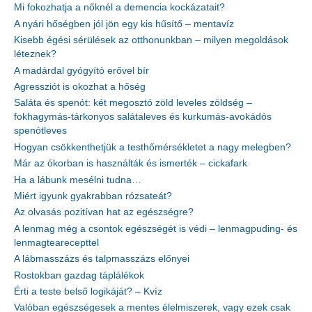
Mi fokozhatja a nőknél a demencia kockázatait?
A nyári hőségben jól jön egy kis hűsítő – mentavíz
Kisebb égési sérülések az otthonunkban – milyen megoldások
léteznek?
A madárdal gyógyító erővel bír
Agressziót is okozhat a hőség
Saláta és spenót: két megosztó zöld leveles zöldség –
fokhagymás-tárkonyos salátaleves és kurkumás-avokádós
spenótleves
Hogyan csökkenthetjük a testhőmérsékletet a nagy melegben?
Már az ókorban is használták és ismerték – cickafark
Ha a lábunk mesélni tudna…
Miért igyunk gyakrabban rózsateát?
Az olvasás pozitívan hat az egészségre?
A lenmag még a csontok egészségét is védi – lenmagpuding- és
lenmagtearecepttel
A lábmasszázs és talpmasszázs előnyei
Rostokban gazdag táplálékok
Érti a teste belső logikáját? – Kvíz
Valóban egészségesek a mentes élelmiszerek, vagy ezek csak