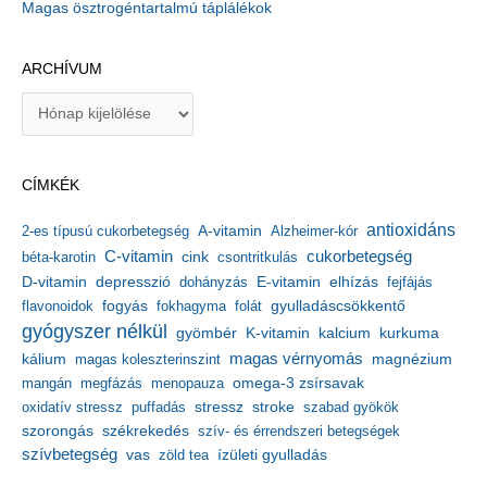
Magas ösztrogéntartalmú táplálékok
ARCHÍVUM
A
r
c
h
CÍMKÉK
í
v
antioxidáns
A-vitamin
2-es típusú cukorbetegség
Alzheimer-kór
u
m
C-vitamin
cukorbetegség
béta-karotin
cink
csontritkulás
depresszió
E-vitamin
D-vitamin
dohányzás
elhízás
fejfájás
gyulladáscsökkentő
flavonoidok
fogyás
fokhagyma
folát
gyógyszer nélkül
kalcium
gyömbér
K-vitamin
kurkuma
kálium
magas vérnyomás
magnézium
magas koleszterinszint
mangán
megfázás
menopauza
omega-3 zsírsavak
stressz
stroke
oxidatív stressz
puffadás
szabad gyökök
szorongás
székrekedés
szív- és érrendszeri betegségek
szívbetegség
ízületi gyulladás
vas
zöld tea