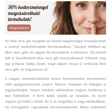
Az Aloe vera gél nyugtató és hűsítő tulajdonságai hozzájárulnak
a normál testhőmérséklet fenntartásához. Tároljuk hűtőben az
Aloe vera gélt, és vigyük fel közvetlenül a bőrünkre. De hűsítő
italt is készíthetünk Aloe vera gél hozzáadásával: töltsünk meg
egy poharat hideg vízzel, majd adjunk hozzá 2 evőkanál Aloe
vera gélt, és fogyasszuk el!
A magas mentoltartalmáról ismert borsmentatea természetes
hűtő gyógynövénynek számít. Nyáron melegen és hidegen is
fogyaszthatjuk, hiszen mindkét változatban nagyon hatékony a
test hűtésében. A forró italok segítik az izzadást, és ezzel
nagyon jól hűtik a testet. Az is jó megoldás a nagy kánikulában,
ha önmagában rágcsálunk borsmentalevelet, illetve esténként