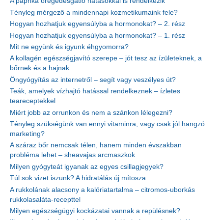
A paprika öregedésgátló hatásokkal is rendelkezik
Tényleg mérgező a mindennapi kozmetikumaink fele?
Hogyan hozhatjuk egyensúlyba a hormonokat? – 2. rész
Hogyan hozhatjuk egyensúlyba a hormonokat? – 1. rész
Mit ne együnk és igyunk éhgyomorra?
A kollagén egészségjavító szerepe – jót tesz az ízületeknek, a
bőrnek és a hajnak
Öngyógyítás az internetről – segít vagy veszélyes út?
Teák, amelyek vízhajtó hatással rendelkeznek – ízletes
teareceptekkel
Miért jobb az orrunkon és nem a szánkon lélegezni?
Tényleg szükségünk van ennyi vitaminra, vagy csak jól hangzó
marketing?
A száraz bőr nemcsak télen, hanem minden évszakban
probléma lehet – sheavajas arcmaszkok
Milyen gyógyteát igyanak az egyes csillagjegyek?
Túl sok vizet iszunk? A hidratálás új mítosza
A rukkolának alacsony a kalóriatartalma – citromos-uborkás
rukkolasaláta-recepttel
Milyen egészségügyi kockázatai vannak a repülésnek?