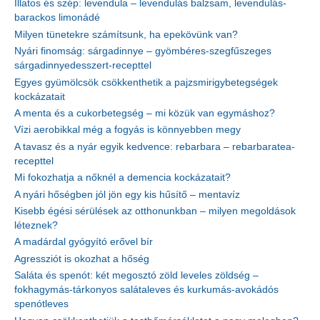
Illatos és szép: levendula – levendulás balzsam, levendulás-
barackos limonádé
Milyen tünetekre számítsunk, ha epekövünk van?
Nyári finomság: sárgadinnye – gyömbéres-szegfűszeges
sárgadinnyedesszert-recepttel
Egyes gyümölcsök csökkenthetik a pajzsmirigybetegségek
kockázatait
A menta és a cukorbetegség – mi közük van egymáshoz?
Vízi aerobikkal még a fogyás is könnyebben megy
A tavasz és a nyár egyik kedvence: rebarbara – rebarbaratea-
recepttel
Mi fokozhatja a nőknél a demencia kockázatait?
A nyári hőségben jól jön egy kis hűsítő – mentavíz
Kisebb égési sérülések az otthonunkban – milyen megoldások
léteznek?
A madárdal gyógyító erővel bír
Agressziót is okozhat a hőség
Saláta és spenót: két megosztó zöld leveles zöldség –
fokhagymás-tárkonyos salátaleves és kurkumás-avokádós
spenótleves