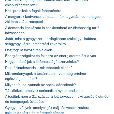
chiapudingrecepttel
Házi praktikák a fogak fehérítésére
A magyarok kedvence: zöldbab – fokhagymás-rozmaringos
zöldbabsaláta-recepttel
A demencia kockázata is csökkenthető az élethosszig tartó
házassággal
Jobb, mint a gyógyszer – ördögkarom ízületi gyulladásra,
sebgyógyulásra, emésztési zavarokra
Ösztrogént fokozó táplálékok
Energiát szolgáltat és fokozza az energiatermelést a vas
Hogyan tápláljuk a létfontosságú szerveinket?
Fruktózintolerancia – mit tehetünk ellene?
Mikroműanyagok a testünkben – van még értelme
egészségesen élni?
Milyen típusai vannak az antioxidánsoknak?
Táplálékok, amelyek serkentik a nyirokrendszert
A testünk nem a 21. századra lett tervezve – civilizációs életmód
és betegségek ütközése
Gyógynövények, amelyek jók máj- és vesetisztításra,
salaktalanításra és méregtelenítésre