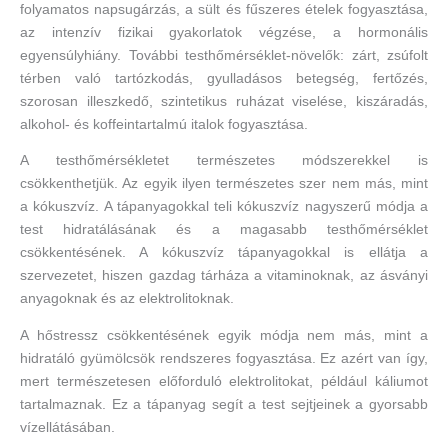
folyamatos napsugárzás, a sült és fűszeres ételek fogyasztása,
az intenzív fizikai gyakorlatok végzése, a hormonális
egyensúlyhiány. További testhőmérséklet-növelők: zárt, zsúfolt
térben való tartózkodás, gyulladásos betegség, fertőzés,
szorosan illeszkedő, szintetikus ruházat viselése, kiszáradás,
alkohol- és koffeintartalmú italok fogyasztása.
A testhőmérsékletet természetes módszerekkel is
csökkenthetjük. Az egyik ilyen természetes szer nem más, mint
a kókuszvíz. A tápanyagokkal teli kókuszvíz nagyszerű módja a
test hidratálásának és a magasabb testhőmérséklet
csökkentésének. A kókuszvíz tápanyagokkal is ellátja a
szervezetet, hiszen gazdag tárháza a vitaminoknak, az ásványi
anyagoknak és az elektrolitoknak.
A hőstressz csökkentésének egyik módja nem más, mint a
hidratáló gyümölcsök rendszeres fogyasztása. Ez azért van így,
mert természetesen előforduló elektrolitokat, például káliumot
tartalmaznak. Ez a tápanyag segít a test sejtjeinek a gyorsabb
vízellátásában.