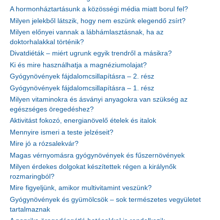
A hormonháztartásunk a közösségi média miatt borul fel?
Milyen jelekből látszik, hogy nem eszünk elegendő zsírt?
Milyen előnyei vannak a lábhámlasztásnak, ha az
doktorhalakkal történik?
Divatdiéták – miért ugrunk egyik trendről a másikra?
Ki és mire használhatja a magnéziumolajat?
Gyógynövények fájdalomcsillapításra – 2. rész
Gyógynövények fájdalomcsillapításra – 1. rész
Milyen vitaminokra és ásványi anyagokra van szükség az
egészséges öregedéshez?
Aktivitást fokozó, energianövelő ételek és italok
Mennyire ismeri a teste jelzéseit?
Mire jó a rózsalekvár?
Magas vérnyomásra gyógynövények és fűszernövények
Milyen érdekes dolgokat készítettek régen a királynők
rozmaringból?
Mire figyeljünk, amikor multivitamint veszünk?
Gyógynövények és gyümölcsök – sok természetes vegyületet
tartalmaznak