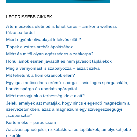
LEGFRISSEBB CIKKEK
A természetes életmód is lehet káros – amikor a wellness
túlzásba fordul
Miért együnk olívaolajat lefekvés előtt?
Tippek a zsíros arcbőr ápolásához
Miért és mitől olyan egészséges a zabkorpa?
Hőhullámok esetén javasolt és nem javasolt táplálékok
Még a vérnyomást is szabályozza – aszalt szilva
Mit tehetünk a homlokráncok ellen?
Egy igazi antioxidáns-erőmű: spárga – snidlinges spárgasaláta,
borsós spárga és uborkás spárgaital
Miért mozogjunk a terhesség ideje alatt?
Jelek, amelyek azt mutatják, hogy nincs elegendő magnézium a
szervezetünkben, azaz a magnézium egy szívegészségügyi
„szupersztár”
Kertem éke – paradicsom
Az alvási apnoé jelei, rizikófaktorai és táplálékok, amelyeket jobb
elkerülni