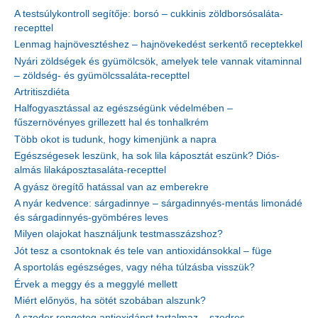
A testsúlykontroll segítője: borsó – cukkinis zöldborsósaláta-
recepttel
Lenmag hajnövesztéshez – hajnövekedést serkentő receptekkel
Nyári zöldségek és gyümölcsök, amelyek tele vannak vitaminnal
– zöldség- és gyümölcssaláta-recepttel
Artritiszdiéta
Halfogyasztással az egészségünk védelmében –
fűszernövényes grillezett hal és tonhalkrém
Több okot is tudunk, hogy kimenjünk a napra
Egészségesek leszünk, ha sok lila káposztát eszünk? Diós-
almás lilakáposztasaláta-recepttel
A gyász öregítő hatással van az emberekre
A nyár kedvence: sárgadinnye – sárgadinnyés-mentás limonádé
és sárgadinnyés-gyömbéres leves
Milyen olajokat használjunk testmasszázshoz?
Jót tesz a csontoknak és tele van antioxidánsokkal – füge
A sportolás egészséges, vagy néha túlzásba visszük?
Érvek a meggy és a meggylé mellett
Miért előnyös, ha sötét szobában alszunk?
A szeder rengeteg antioxidánst tartalmaz – szedres