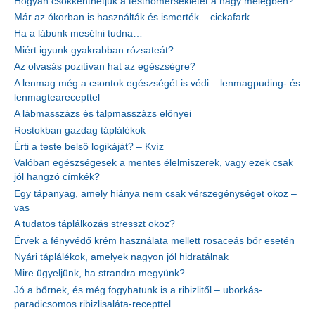
Hogyan csökkenthetjük a testhőmérsékletet a nagy melegben?
Már az ókorban is használták és ismerték – cickafark
Ha a lábunk mesélni tudna…
Miért igyunk gyakrabban rózsateát?
Az olvasás pozitívan hat az egészségre?
A lenmag még a csontok egészségét is védi – lenmagpuding- és
lenmagtearecepttel
A lábmasszázs és talpmasszázs előnyei
Rostokban gazdag táplálékok
Érti a teste belső logikáját? – Kvíz
Valóban egészségesek a mentes élelmiszerek, vagy ezek csak
jól hangzó címkék?
Egy tápanyag, amely hiánya nem csak vérszegénységet okoz –
vas
A tudatos táplálkozás stresszt okoz?
Érvek a fényvédő krém használata mellett rosaceás bőr esetén
Nyári táplálékok, amelyek nagyon jól hidratálnak
Mire ügyeljünk, ha strandra megyünk?
Jó a bőrnek, és még fogyhatunk is a ribizlitől – uborkás-
paradicsomos ribizlisaláta-recepttel