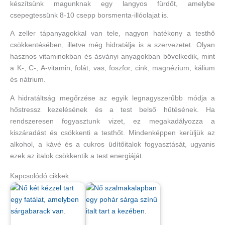
készítsünk magunknak egy langyos fürdőt, amelybe
csepegtessünk 8-10 csepp borsmenta-illóolajat is.
A zeller tápanyagokkal van tele, nagyon hatékony a testhő
csökkentésében, illetve még hidratálja is a szervezetet. Olyan
hasznos vitaminokban és ásványi anyagokban bővelkedik, mint
a K-, C-, A-vitamin, folát, vas, foszfor, cink, magnézium, kálium
és nátrium.
A hidratáltság megőrzése az egyik legnagyszerűbb módja a
hőstressz kezelésének és a test belső hűtésének. Ha
rendszeresen fogyasztunk vizet, ez megakadályozza a
kiszáradást és csökkenti a testhőt. Mindenképpen kerüljük az
alkohol, a kávé és a cukros üdítőitalok fogyasztását, ugyanis
ezek az italok csökkentik a test energiáját.
Kapcsolódó cikkek: