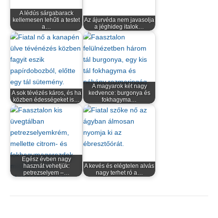
A lédús sárgabarack
kellemesen lehűti a testet
Az ájurvéda nem javasolja
a…
a jéghideg italok…
A magyarok két nagy
A sok tévézés káros, és ha
kedvence: burgonya és
közben édességeket is…
fokhagyma…
Egész évben nagy
hasznát vehetjük:
A kevés és elégtelen alvás
petrezselyem –…
nagy terhet ró a…