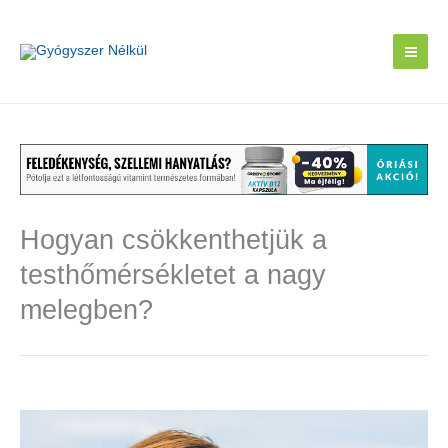
Skip
to
content
Hogyan csökkenthetjük a
testhőmérsékletet a nagy
melegben?