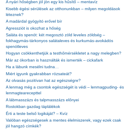
A nyári hőségben jól jön egy kis hűsítő – mentavíz
Kisebb égési sérülések az otthonunkban – milyen megoldások
léteznek?
A madárdal gyógyító erővel bír
Agressziót is okozhat a hőség
Saláta és spenót: két megosztó zöld leveles zöldség –
fokhagymás-tárkonyos salátaleves és kurkumás-avokádós
spenótleves
Hogyan csökkenthetjük a testhőmérsékletet a nagy melegben?
Már az ókorban is használták és ismerték – cickafark
Ha a lábunk mesélni tudna…
Miért igyunk gyakrabban rózsateát?
Az olvasás pozitívan hat az egészségre?
A lenmag még a csontok egészségét is védi – lenmagpuding- és
lenmagtearecepttel
A lábmasszázs és talpmasszázs előnyei
Rostokban gazdag táplálékok
Érti a teste belső logikáját? – Kvíz
Valóban egészségesek a mentes élelmiszerek, vagy ezek csak
jól hangzó címkék?