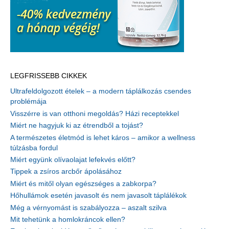
LEGFRISSEBB CIKKEK
Ultrafeldolgozott ételek – a modern táplálkozás csendes
problémája
Visszérre is van otthoni megoldás? Házi receptekkel
Miért ne hagyjuk ki az étrendből a tojást?
A természetes életmód is lehet káros – amikor a wellness
túlzásba fordul
Miért együnk olívaolajat lefekvés előtt?
Tippek a zsíros arcbőr ápolásához
Miért és mitől olyan egészséges a zabkorpa?
Hőhullámok esetén javasolt és nem javasolt táplálékok
Még a vérnyomást is szabályozza – aszalt szilva
Mit tehetünk a homlokráncok ellen?