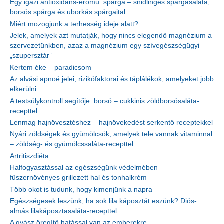
Egy igazi antioxidáns-erőmű: spárga – snidlinges spárgasaláta,
borsós spárga és uborkás spárgaital
Miért mozogjunk a terhesség ideje alatt?
Jelek, amelyek azt mutatják, hogy nincs elegendő magnézium a
szervezetünkben, azaz a magnézium egy szívegészségügyi
„szupersztár”
Kertem éke – paradicsom
Az alvási apnoé jelei, rizikófaktorai és táplálékok, amelyeket jobb
elkerülni
A testsúlykontroll segítője: borsó – cukkinis zöldborsósaláta-
recepttel
Lenmag hajnövesztéshez – hajnövekedést serkentő receptekkel
Nyári zöldségek és gyümölcsök, amelyek tele vannak vitaminnal
– zöldség- és gyümölcssaláta-recepttel
Artritiszdiéta
Halfogyasztással az egészségünk védelmében –
fűszernövényes grillezett hal és tonhalkrém
Több okot is tudunk, hogy kimenjünk a napra
Egészségesek leszünk, ha sok lila káposztát eszünk? Diós-
almás lilakáposztasaláta-recepttel
A gyász öregítő hatással van az emberekre