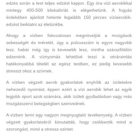
edzés során a test teljes edzést kapjon. Egy óra vízi aerobikkal
mintegy 400-500 kilokalóriát is elégethetünk. A fogyás
érdekében ajánlott hetente legalább 150 perces víziaerobik-
edzést beiktatni az életünkbe.
Ahogy a vízben fokozatosan megnöveljük a mozgások
sebességét és méretét, úgy a pulzusszám is egyre nagyobb
lesz, habár még így is kevesebb lesz, mintha szárazföldön
edzenénk. A víznyomás lehetővé teszi a véráramlás
hatékonyabbá tételét az egész testben, ez pedig kevesebb
stresszt okoz a szívnek.
A vízben végzett aerob gyakorlatok enyhítik az ízületekre
nehezedő nyomást, éppen ezért a vízi aerobik lehet az egyik
legjobb sport azok számára, akik ízületi gyulladásban vagy más
mozgásszervi betegségben szenvednek.
A vízben lenni egy nagyon megnyugtató tevékenység. A vízben
végzett gyakorlatokról kimutatták, hogy csökkentik mind a
szorongást, mind a stressz-szintet.