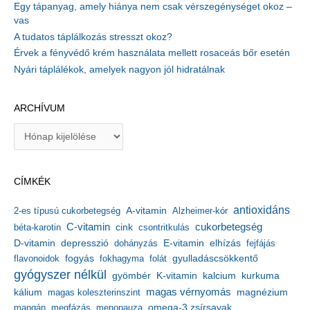
Egy tápanyag, amely hiánya nem csak vérszegénységet okoz –
vas
A tudatos táplálkozás stresszt okoz?
Érvek a fényvédő krém használata mellett rosaceás bőr esetén
Nyári táplálékok, amelyek nagyon jól hidratálnak
ARCHÍVUM
A
r
c
h
CÍMKÉK
í
v
antioxidáns
A-vitamin
2-es típusú cukorbetegség
Alzheimer-kór
u
m
C-vitamin
cukorbetegség
béta-karotin
cink
csontritkulás
depresszió
E-vitamin
D-vitamin
dohányzás
elhízás
fejfájás
gyulladáscsökkentő
flavonoidok
fogyás
fokhagyma
folát
gyógyszer nélkül
kalcium
gyömbér
K-vitamin
kurkuma
kálium
magas vérnyomás
magnézium
magas koleszterinszint
mangán
megfázás
menopauza
omega-3 zsírsavak