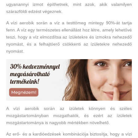
ugyanannyi izmot építhetnek, mint azok, akik valamilyen
szárazföldi edzést végeznek.
A vízi aerobik során a víz a testtömeg mintegy 90%-át tartja
fenn. A víz egy természetes ellenállást hoz létre, amely lehetővé
teszi, hogy a víz elmozdítsa az ízületekre és izmokra nehezedő
nyomást, és a felhajtóerő csökkenti az ízületekre nehezedő
nyomást.
A vízi aerobik során az ízületek könnyen és széles
mozgástartományban mozgathatók, és ezért az ízületek
mozgástartománya is nagyobb mértékben növelhető.
Az erő- és a kardióedzések kombinációja biztosítja, hogy a vízi