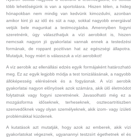
több lehetőségünk is van a sportolásra. Hiszen télen, a hideg
hónapokban nem mindig van kedvünk kimozdulni, azonban
amikor kint jó az idő és süt a nap, sokkal nagyobb energiával
vetjük bele magunkat a testmozgásba. Amennyiben fogyni
szeretnénk, úgy választhatjuk a vízi aerobikot is, hiszen
nemcsak nagyon jó gyakorlatai vannak ennek a testedzési
formának, de roppant pozitívan hat az egészségi állapotra.
Mutatjuk, hogy miért is válasszuk a vízi aerobikot!
A víz aerobik az ellenállási edzés egyik formájaként határozható
meg. Ez az egyik legjobb módja a test tonizálásának, a nagyobb
állóképesség elérésének és a fogyásnak. A vízi aerobik
gyakorlatai nagyon előnyösek azok számára, akik ülő életmódot
folytatnak vagy fogyni szeretnének. Javasolható még ez a
mozgásforma időseknek, terheseknek, oszteoartritiszben
szenvedőknek vagy olyan személyeknek, akik izom- vagy ízületi
problémákkal küzdenek.
A kutatások azt mutatják, hogy azok az emberek, akik vízi
gyakorlatokat végeznek, ugyanannyi testzsírt égethetnek el és