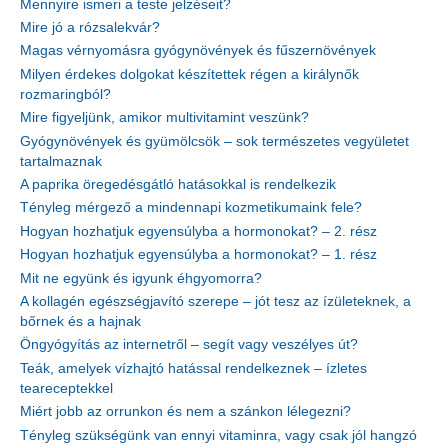
Mennyire ismeri a teste jelzéseit?
Mire jó a rózsalekvár?
Magas vérnyomásra gyógynövények és fűszernövények
Milyen érdekes dolgokat készítettek régen a királynők
rozmaringból?
Mire figyeljünk, amikor multivitamint veszünk?
Gyógynövények és gyümölcsök – sok természetes vegyületet
tartalmaznak
A paprika öregedésgátló hatásokkal is rendelkezik
Tényleg mérgező a mindennapi kozmetikumaink fele?
Hogyan hozhatjuk egyensúlyba a hormonokat? – 2. rész
Hogyan hozhatjuk egyensúlyba a hormonokat? – 1. rész
Mit ne együnk és igyunk éhgyomorra?
A kollagén egészségjavító szerepe – jót tesz az ízületeknek, a
bőrnek és a hajnak
Öngyógyítás az internetről – segít vagy veszélyes út?
Teák, amelyek vízhajtó hatással rendelkeznek – ízletes
teareceptekkel
Miért jobb az orrunkon és nem a szánkon lélegezni?
Tényleg szükségünk van ennyi vitaminra, vagy csak jól hangzó