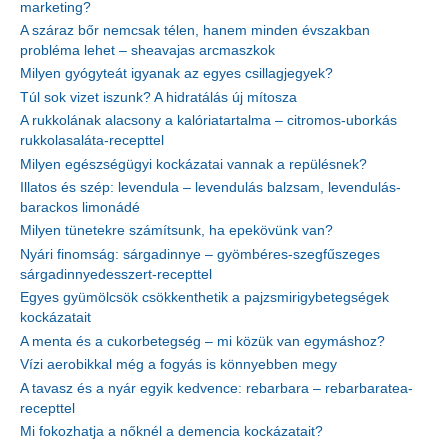
marketing?
A száraz bőr nemcsak télen, hanem minden évszakban
probléma lehet – sheavajas arcmaszkok
Milyen gyógyteát igyanak az egyes csillagjegyek?
Túl sok vizet iszunk? A hidratálás új mítosza
A rukkolának alacsony a kalóriatartalma – citromos-uborkás
rukkolasaláta-recepttel
Milyen egészségügyi kockázatai vannak a repülésnek?
Illatos és szép: levendula – levendulás balzsam, levendulás-
barackos limonádé
Milyen tünetekre számítsunk, ha epekövünk van?
Nyári finomság: sárgadinnye – gyömbéres-szegfűszeges
sárgadinnyedesszert-recepttel
Egyes gyümölcsök csökkenthetik a pajzsmirigybetegségek
kockázatait
A menta és a cukorbetegség – mi közük van egymáshoz?
Vízi aerobikkal még a fogyás is könnyebben megy
A tavasz és a nyár egyik kedvence: rebarbara – rebarbaratea-
recepttel
Mi fokozhatja a nőknél a demencia kockázatait?