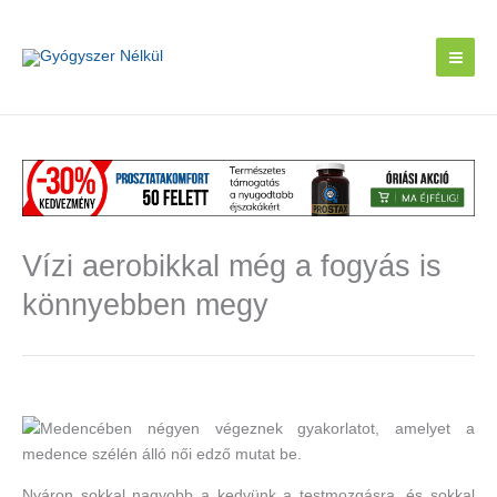
Skip
to
content
Vízi aerobikkal még a fogyás is
könnyebben megy
Nyáron sokkal nagyobb a kedvünk a testmozgásra, és sokkal