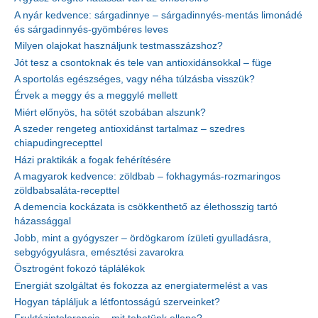
A nyár kedvence: sárgadinnye – sárgadinnyés-mentás limonádé
és sárgadinnyés-gyömbéres leves
Milyen olajokat használjunk testmasszázshoz?
Jót tesz a csontoknak és tele van antioxidánsokkal – füge
A sportolás egészséges, vagy néha túlzásba visszük?
Érvek a meggy és a meggylé mellett
Miért előnyös, ha sötét szobában alszunk?
A szeder rengeteg antioxidánst tartalmaz – szedres
chiapudingrecepttel
Házi praktikák a fogak fehérítésére
A magyarok kedvence: zöldbab – fokhagymás-rozmaringos
zöldbabsaláta-recepttel
A demencia kockázata is csökkenthető az élethosszig tartó
házassággal
Jobb, mint a gyógyszer – ördögkarom ízületi gyulladásra,
sebgyógyulásra, emésztési zavarokra
Ösztrogént fokozó táplálékok
Energiát szolgáltat és fokozza az energiatermelést a vas
Hogyan tápláljuk a létfontosságú szerveinket?