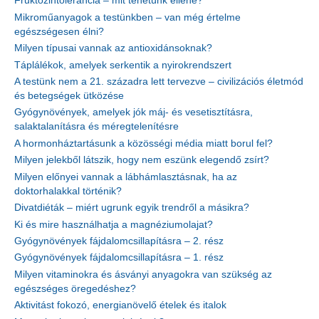
Fruktózintolerancia – mit tehetünk ellene?
Mikroműanyagok a testünkben – van még értelme
egészségesen élni?
Milyen típusai vannak az antioxidánsoknak?
Táplálékok, amelyek serkentik a nyirokrendszert
A testünk nem a 21. századra lett tervezve – civilizációs életmód
és betegségek ütközése
Gyógynövények, amelyek jók máj- és vesetisztításra,
salaktalanításra és méregtelenítésre
A hormonháztartásunk a közösségi média miatt borul fel?
Milyen jelekből látszik, hogy nem eszünk elegendő zsírt?
Milyen előnyei vannak a lábhámlasztásnak, ha az
doktorhalakkal történik?
Divatdiéták – miért ugrunk egyik trendről a másikra?
Ki és mire használhatja a magnéziumolajat?
Gyógynövények fájdalomcsillapításra – 2. rész
Gyógynövények fájdalomcsillapításra – 1. rész
Milyen vitaminokra és ásványi anyagokra van szükség az
egészséges öregedéshez?
Aktivitást fokozó, energianövelő ételek és italok