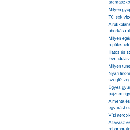
arcmaszko
Milyen gyó
Túl sok viz
A rukkolána
uborkás ruk
Milyen egé
repülésnek
Illatos és 
levendulás
Milyen tün
Nyári fino
szegfűszeg
Egyes gyüm
pajzsmirig
A menta és
egymásho
Vízi aerob
A tavasz é
rebarbarate