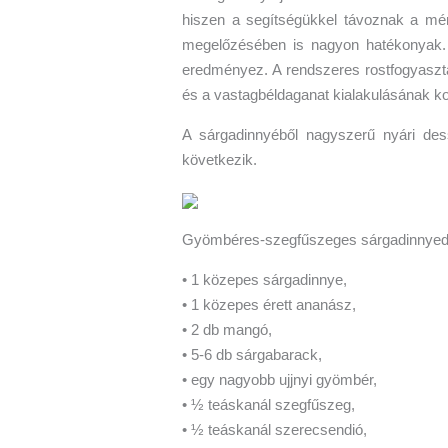
hiszen a segítségükkel távoznak a mér
megelőzésében is nagyon hatékonyak. 
eredményez. A rendszeres rostfogyaszt
és a vastagbéldaganat kialakulásának ko
A sárgadinnyéből nagyszerű nyári dess
következik.
Gyömbéres-szegfűszeges sárgadinnyede
• 1 közepes sárgadinnye,
• 1 közepes érett ananász,
• 2 db mangó,
• 5-6 db sárgabarack,
• egy nagyobb ujjnyi gyömbér,
• ½ teáskanál szegfűszeg,
• ½ teáskanál szerecsendió,