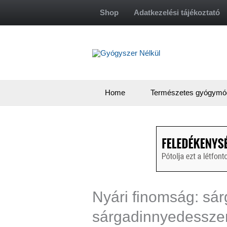
Skip
Shop
Adatkezelési tájékoztató
to
content
Home
Természetes gyógymó
Nyári finomság: sá
sárgadinnyedesszert