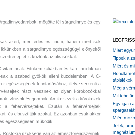
LEGFRISS
ak azért, mert édes és finom, hanem mert sok
Cikkünkben a sárgadinnye egészségügyi előnyeiről
Miért együn
sszertreceptet is közlünk az olvasókkal.
Tippek a z
Miért és m
-vitaminnak. Fitokemikáliákban és karotinoidokban
Hőhullámok
osak a szabad gyökök elleni küzdelemben. A C-
táplálékok
r egészségének fenntartásához, illetve serkenti a
Még a vérn
érvérsejtek részt vesznek az olyan kórokozókkal
Mit tehetü
mok, vírusok és gombák. Amikor ezek a kórokozók
Egy igazi a
k a fehérvérsejteket. Ezután a fehérvérsejtek
spárgasalá
t, és elpusztítják azokat. Ez azonban csak akkor
Miért mozog
l és egészségesen működik.
Jelek, ame
magnézium
ít. Rostokra szüksége van az emésztőrendszernek,