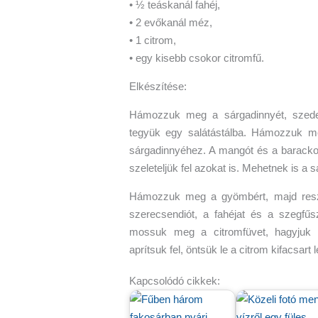
• ½ teáskanál fahéj,
• 2 evőkanál méz,
• 1 citrom,
• egy kisebb csokor citromfű.
Elkészítése:
Hámozzuk meg a sárgadinnyét, szedeg
tegyük egy salátástálba. Hámozzuk m
sárgadinnyéhez. A mangót és a baracko
szeleteljük fel azokat is. Mehetnek is a s
Hámozzuk meg a gyömbért, majd resze
szerecsendiót, a fahéjat és a szegfűs
mossuk meg a citromfüvet, hagyjuk a
aprítsuk fel, öntsük le a citrom kifacsart
Kapcsolódó cikkek: