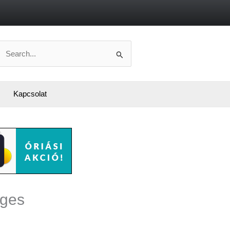
Search
or:
Kapcsolat
eges