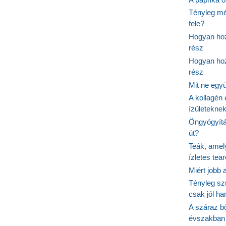
Tényleg mé
fele?
Hogyan hoz
rész
Hogyan hoz
rész
Mit ne egy
A kollagén 
ízületeknek
Öngyógyítás
út?
Teák, amel
ízletes tea
Miért jobb
Tényleg sz
csak jól h
A száraz b
évszakban 