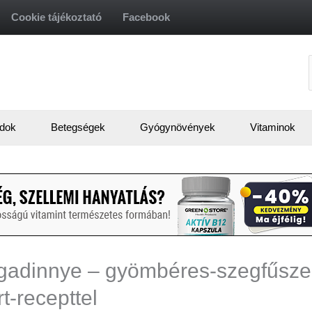
Cookie tájékoztató
Facebook
f
dok
Betegségek
Gyógynövények
Vitaminok
rgadinnye – gyömbéres-szegfűsz
-recepttel