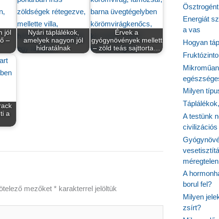
Ösztrogént
Energiát sz
a vas
 jól
Nyári táplálékok,
Érvek a
tő –
amelyek nagyon jól
gyógynövények mellett
Hogyan tápl
hidratálnak
– zöld teás sajttorta…
Fruktózinto
Mikroműany
egészséges
Milyen típ
Táplálékok
rack
ti a
A testünk n
civilizáci
Gyógynövén
vesetisztít
méregtelen
A hormonhá
borul fel?
ötelező mezőket
*
karakterrel jelöltük
Milyen jel
zsírt?