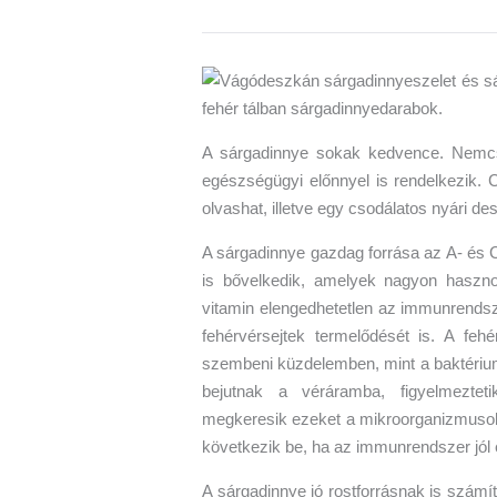
A sárgadinnye sokak kedvence. Nemcs
egészségügyi előnnyel is rendelkezik. 
olvashat, illetve egy csodálatos nyári de
A sárgadinnye gazdag forrása az A- és C
is bővelkedik, amelyek nagyon haszn
vitamin elengedhetetlen az immunrendsze
fehérvérsejtek termelődését is. A feh
szembeni küzdelemben, mint a baktériu
bejutnak a véráramba, figyelmezteti
megkeresik ezeket a mikroorganizmusoka
következik be, ha az immunrendszer jó
A sárgadinnye jó rostforrásnak is szám