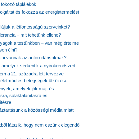
 fokozó táplálékok
olgáltat és fokozza az energiatermelést
áljuk a létfontosságú szerveinket?
lerancia – mit tehetünk ellene?
agok a testünkben – van még értelme
en élni?
usai vannak az antioxidánsoknak?
, amelyek serkentik a nyirokrendszert
em a 21. századra lett tervezve –
ós életmód és betegségek ütközése
yek, amelyek jók máj- és
ásra, salaktalanításra és
ítésre
ztartásunk a közösségi média miatt
ekből látszik, hogy nem eszünk elegendő