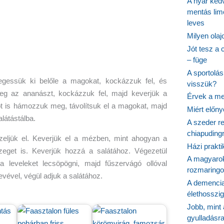
A nyár ked
mentás lim
leves
Milyen ola
Jót tesz a 
– füge
A sportolá
essük ki belőle a magokat, kockázzuk fel, és
visszük?
eg az ananászt, kockázzuk fel, majd keverjük a
Érvek a me
t is hámozzuk meg, távolítsuk el a magokat, majd
Miért előn
alátástálba.
A szeder re
chiapudingr
ljük el. Keverjük el a mézben, mint ahogyan a
Házi prakti
zeget is. Keverjük hozzá a salátához. Végezetül
A magyarok
 leveleket lecsöpögni, majd fűszervágó ollóval
rozmaringo
 levével, végül adjuk a salátához.
A demencia
élethosszig
Jobb, mint
gyulladásr