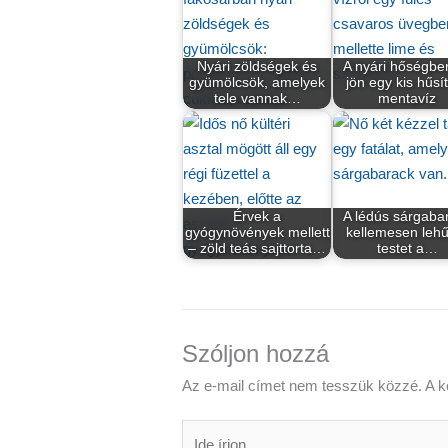
Nyári zöldségek és
A nyári hőségben
gyümölcsök, amelyek
jön egy kis hűsí
tele vannak…
mentavíz
Érvek a
A lédús sárgaba
gyógynövények mellett
kellemesen lehű
– zöld teás sajttorta…
testet a…
Szóljon hozzá
Az e-mail címet nem tesszük közzé.
A k
Ide