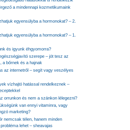
rgező a mindennapi kozmetikumaink
hatjuk egyensúlyba a hormonokat? – 2.
hatjuk egyensúlyba a hormonokat? – 1.
ünk és igyunk éhgyomorra?
egészségjavító szerepe – jót tesz az
, a bőrnek és a hajnak
 az internetről – segít vagy veszélyes
yek vízhajtó hatással rendelkeznek –
receptekkel
 az orrunkon és nem a szánkon lélegezni?
ükségünk van ennyi vitaminra, vagy
angzó marketing?
őr nemcsak télen, hanem minden
probléma lehet – sheavajas