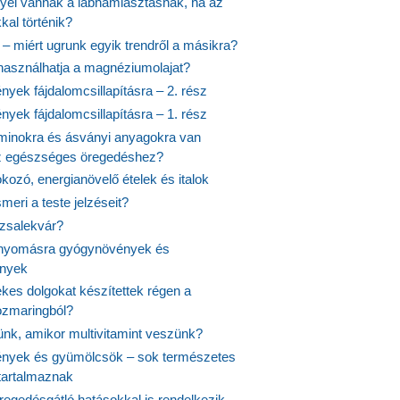
nyei vannak a lábhámlasztásnak, ha az
kal történik?
 – miért ugrunk egyik trendről a másikra?
 használhatja a magnéziumolajat?
yek fájdalomcsillapításra – 2. rész
yek fájdalomcsillapításra – 1. rész
aminokra és ásványi anyagokra van
z egészséges öregedéshez?
fokozó, energianövelő ételek és italok
meri a teste jelzéseit?
ózsalekvár?
nyomásra gyógynövények és
ények
kes dolgokat készítettek régen a
rozmaringból?
jünk, amikor multivitamint veszünk?
nyek és gyümölcsök – sok természetes
 tartalmaznak
regedésgátló hatásokkal is rendelkezik