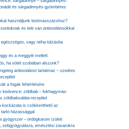
vence: sárgadinnye – sárgadinnyés-
onádé és sárgadinnyés-gyömbéres
jokat használjunk testmasszázshoz?
csontoknak és tele van antioxidánsokkal
s egészséges, vagy néha túlzásba
ggy és a meggylé mellett
yös, ha sötét szobában alszunk?
ngeteg antioxidánst tartalmaz – szedres
ecepttel
kák a fogak fehérítésére
 kedvence: zöldbab – fokhagymás-
s zöldbabsaláta-recepttel
 kockázata is csökkenthető az
 tartó házassággal
 a gyógyszer – ördögkarom ízületi
a, sebgyógyulásra, emésztési zavarokra