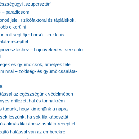
észségügyi „szupersztár”
 – paradicsom
noé jelei, rizikófaktorai és táplálékok,
obb elkerülni
ontroll segítője: borsó – cukkinis
láta-recepttel
növesztéshez – hajnövekedést serkentő
l
ségek és gyümölcsök, amelyek tele
aminnal – zöldség- és gyümölcssaláta-
ta
tással az egészségünk védelmében –
yes grillezett hal és tonhalkrém
is tudunk, hogy kimenjünk a napra
ek leszünk, ha sok lila káposztát
s-almás lilakáposztasaláta-recepttel
egítő hatással van az emberekre