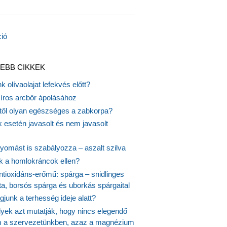
EBB CIKKEK
k olívaolajat lefekvés előtt?
síros arcbőr ápolásához
itől olyan egészséges a zabkorpa?
 esetén javasolt és nem javasolt
yomást is szabályozza – aszalt szilva
nk a homlokráncok ellen?
ntioxidáns-erőmű: spárga – snidlinges
ta, borsós spárga és uborkás spárgaital
junk a terhesség ideje alatt?
lyek azt mutatják, hogy nincs elegendő
 a szervezetünkben, azaz a magnézium