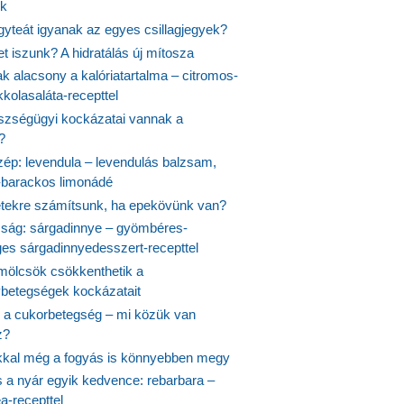
k
gyteát igyanak az egyes csillagjegyek?
et iszunk? A hidratálás új mítosza
k alacsony a kalóriatartalma – citromos-
kolasaláta-recepttel
szségügyi kockázatai vannak a
?
szép: levendula – levendulás balzsam,
-barackos limonádé
etekre számítsunk, ha epekövünk van?
mság: sárgadinnye – gyömbéres-
es sárgadinnyedesszert-recepttel
ölcsök csökkenthetik a
ybetegségek kockázatait
 a cukorbetegség – mi közük van
z?
ikkal még a fogyás is könnyebben megy
s a nyár egyik kedvence: rebarbara –
a-recepttel