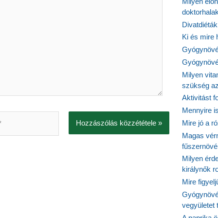
Milyen elő
doktorhalak
Divatdiéták
Ki és mire
Gyógynövén
Gyógynövén
Milyen vit
szükség a
Aktivitást 
Mennyire is
Mire jó a r
Magas vér
fűszernöv
Milyen érde
királynők 
Mire figyel
Gyógynövé
vegyületet
A paprika ö