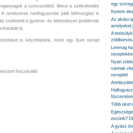
egy szíveg
eganyagok a szervezetből, illetve a székrekedés
Kertem éke
A rendszeres rostfogyasztás jobb bélmozgást is
Az alvási ap
ás csökkenti a gyomor- és bélrendszeri problémák
amelyeket j
ckázatait is.
A testsúlyk
zöldborsósa
zerteket is készíthetünk, most egy ilyen recept
Lenmag haj
receptekke
Nyári zöld
vannak vit
sszert hozzávalói:
recepttel
Artritiszdié
Halfogyasz
fűszernövén
Több okot 
Egészséges
eszünk? Dió
A gyász ör