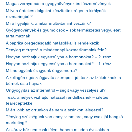
Magas vérnyomásra gyógynövények és fűszernövények
Milyen érdekes dolgokat készítettek régen a királynők
rozmaringból?
Mire figyeljünk, amikor multivitamint veszünk?
Gyógynövények és gyümölcsök – sok természetes vegyületet
tartalmaznak
A paprika öregedésgátló hatásokkal is rendelkezik
Tényleg mérgező a mindennapi kozmetikumaink fele?
Hogyan hozhatjuk egyensúlyba a hormonokat? – 2. rész
Hogyan hozhatjuk egyensúlyba a hormonokat? – 1. rész
Mit ne együnk és igyunk éhgyomorra?
A kollagén egészségjavító szerepe – jót tesz az ízületeknek, a
bőrnek és a hajnak
Öngyógyítás az internetről – segít vagy veszélyes út?
Teák, amelyek vízhajtó hatással rendelkeznek – ízletes
teareceptekkel
Miért jobb az orrunkon és nem a szánkon lélegezni?
Tényleg szükségünk van ennyi vitaminra, vagy csak jól hangzó
marketing?
A száraz bőr nemcsak télen, hanem minden évszakban