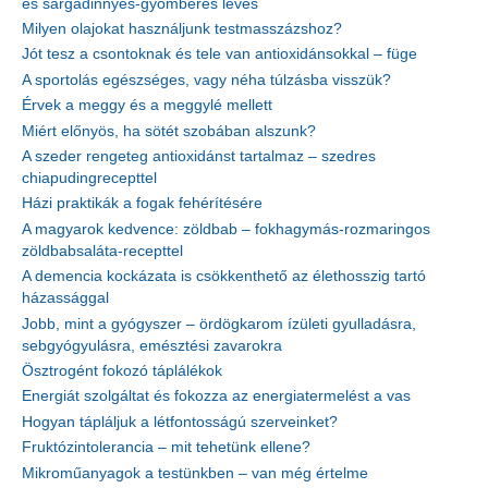
és sárgadinnyés-gyömbéres leves
Milyen olajokat használjunk testmasszázshoz?
Jót tesz a csontoknak és tele van antioxidánsokkal – füge
A sportolás egészséges, vagy néha túlzásba visszük?
Érvek a meggy és a meggylé mellett
Miért előnyös, ha sötét szobában alszunk?
A szeder rengeteg antioxidánst tartalmaz – szedres
chiapudingrecepttel
Házi praktikák a fogak fehérítésére
A magyarok kedvence: zöldbab – fokhagymás-rozmaringos
zöldbabsaláta-recepttel
A demencia kockázata is csökkenthető az élethosszig tartó
házassággal
Jobb, mint a gyógyszer – ördögkarom ízületi gyulladásra,
sebgyógyulásra, emésztési zavarokra
Ösztrogént fokozó táplálékok
Energiát szolgáltat és fokozza az energiatermelést a vas
Hogyan tápláljuk a létfontosságú szerveinket?
Fruktózintolerancia – mit tehetünk ellene?
Mikroműanyagok a testünkben – van még értelme