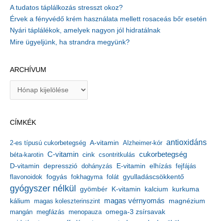
A tudatos táplálkozás stresszt okoz?
Érvek a fényvédő krém használata mellett rosaceás bőr esetén
Nyári táplálékok, amelyek nagyon jól hidratálnak
Mire ügyeljünk, ha strandra megyünk?
ARCHÍVUM
A
r
c
h
CÍMKÉK
í
v
antioxidáns
A-vitamin
2-es típusú cukorbetegség
Alzheimer-kór
u
m
C-vitamin
cukorbetegség
béta-karotin
cink
csontritkulás
depresszió
E-vitamin
D-vitamin
dohányzás
elhízás
fejfájás
gyulladáscsökkentő
flavonoidok
fogyás
fokhagyma
folát
gyógyszer nélkül
kalcium
gyömbér
K-vitamin
kurkuma
kálium
magas vérnyomás
magnézium
magas koleszterinszint
mangán
megfázás
menopauza
omega-3 zsírsavak