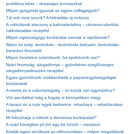
probléma lehet – sheavajas arcmaszkok
Milyen gyógyteát igyanak az egyes csillagjegyek?
Túl sok vizet iszunk? A hidratálás új mítosza
A rukkolának alacsony a kalóriatartalma – citromos-uborkás
rukkolasaláta-recepttel
Milyen egészségügyi kockázatai vannak a repülésnek?
Illatos és szép: levendula – levendulás balzsam, levendulás-
barackos limonádé
Milyen tünetekre számítsunk, ha epekövünk van?
Nyári finomság: sárgadinnye – gyömbéres-szegfűszeges
sárgadinnyedesszert-recepttel
Egyes gyümölcsök csökkenthetik a pajzsmirigybetegségek
kockázatait
A menta és a cukorbetegség – mi közük van egymáshoz?
Vízi aerobikkal még a fogyás is könnyebben megy
A tavasz és a nyár egyik kedvence: rebarbara – rebarbaratea-
recepttel
Mi fokozhatja a nőknél a demencia kockázatait?
A nyári hőségben jól jön egy kis hűsítő – mentavíz
Kisebb égési sérülések az otthonunkban – milyen megoldások