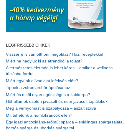
LEGFRISSEBB CIKKEK
Visszérre is van otthoni megoldás? Házi receptekkel
Miért ne hagyjuk ki az étrendből a tojást?
A természetes életmód is lehet káros – amikor a wellness
túlzásba fordul
Miért együnk olívaolajat lefekvés előtt?
Tippek a zsíros arcbőr ápolásához
Miért és mitől olyan egészséges a zabkorpa?
Hőhullámok esetén javasolt és nem javasolt táplálékok
Még a vérnyomást is szabályozza – aszalt szilva
Mit tehetünk a homlokráncok ellen?
Egy igazi antioxidáns-erőmű: spárga – snidlinges spárgasaláta,
borsós spárga és uborkás spárgaital