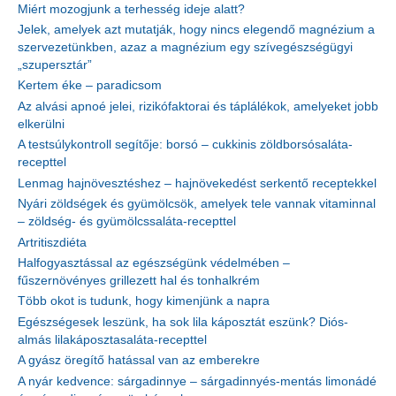
Miért mozogjunk a terhesség ideje alatt?
Jelek, amelyek azt mutatják, hogy nincs elegendő magnézium a
szervezetünkben, azaz a magnézium egy szívegészségügyi
„szupersztár”
Kertem éke – paradicsom
Az alvási apnoé jelei, rizikófaktorai és táplálékok, amelyeket jobb
elkerülni
A testsúlykontroll segítője: borsó – cukkinis zöldborsósaláta-
recepttel
Lenmag hajnövesztéshez – hajnövekedést serkentő receptekkel
Nyári zöldségek és gyümölcsök, amelyek tele vannak vitaminnal
– zöldség- és gyümölcssaláta-recepttel
Artritiszdiéta
Halfogyasztással az egészségünk védelmében –
fűszernövényes grillezett hal és tonhalkrém
Több okot is tudunk, hogy kimenjünk a napra
Egészségesek leszünk, ha sok lila káposztát eszünk? Diós-
almás lilakáposztasaláta-recepttel
A gyász öregítő hatással van az emberekre
A nyár kedvence: sárgadinnye – sárgadinnyés-mentás limonádé