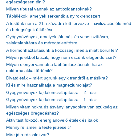
egészségesen élni?
Milyen típusai vannak az antioxidánsoknak?
Táplálékok, amelyek serkentik a nyirokrendszert
A testünk nem a 21. századra lett tervezve – civilizációs életmód
és betegségek ütközése
Gyógynövények, amelyek jók máj- és vesetisztításra,
salaktalanításra és méregtelenítésre
A hormonháztartásunk a közösségi média miatt borul fel?
Milyen jelekből látszik, hogy nem eszünk elegendő zsírt?
Milyen előnyei vannak a lábhámlasztásnak, ha az
doktorhalakkal történik?
Divatdiéták – miért ugrunk egyik trendről a másikra?
Ki és mire használhatja a magnéziumolajat?
Gyógynövények fájdalomcsillapításra – 2. rész
Gyógynövények fájdalomcsillapításra – 1. rész
Milyen vitaminokra és ásványi anyagokra van szükség az
egészséges öregedéshez?
Aktivitást fokozó, energianövelő ételek és italok
Mennyire ismeri a teste jelzéseit?
Mire jó a rózsalekvár?