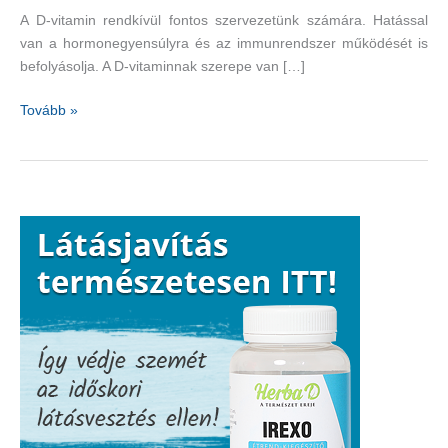
A D-vitamin rendkívül fontos szervezetünk számára. Hatással
van a hormonegyensúlyra és az immunrendszer működését is
befolyásolja. A D-vitaminnak szerepe van […]
D-
Tovább »
vitaminban
gazdag
táplálékok