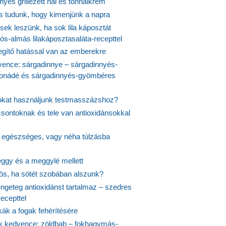
yes grillezett hal és tonhalkrém
is tudunk, hogy kimenjünk a napra
ek leszünk, ha sok lila káposztát
s-almás lilakáposztasaláta-recepttel
egítő hatással van az emberekre
vence: sárgadinnye – sárgadinnyés-
onádé és sárgadinnyés-gyömbéres
jokat használjunk testmasszázshoz?
csontoknak és tele van antioxidánsokkal
s egészséges, vagy néha túlzásba
ggy és a meggylé mellett
yös, ha sötét szobában alszunk?
ngeteg antioxidánst tartalmaz – szedres
ecepttel
kák a fogak fehérítésére
 kedvence: zöldbab – fokhagymás-