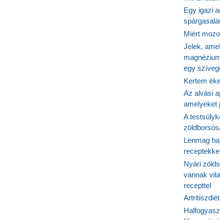
Egy igazi a
spárgasalá
Miért mozog
Jelek, ame
magnézium
egy szíveg
Kertem éke
Az alvási ap
amelyeket j
A testsúlyk
zöldborsósa
Lenmag haj
receptekke
Nyári zöld
vannak vit
recepttel
Artritiszdié
Halfogyasz