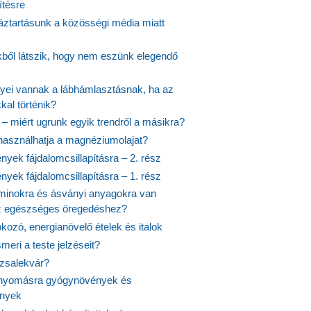
ítésre
ztartásunk a közösségi média miatt
ekből látszik, hogy nem eszünk elegendő
nyei vannak a lábhámlasztásnak, ha az
kal történik?
 – miért ugrunk egyik trendről a másikra?
 használhatja a magnéziumolajat?
yek fájdalomcsillapításra – 2. rész
yek fájdalomcsillapításra – 1. rész
aminokra és ásványi anyagokra van
z egészséges öregedéshez?
fokozó, energianövelő ételek és italok
meri a teste jelzéseit?
ózsalekvár?
nyomásra gyógynövények és
ények