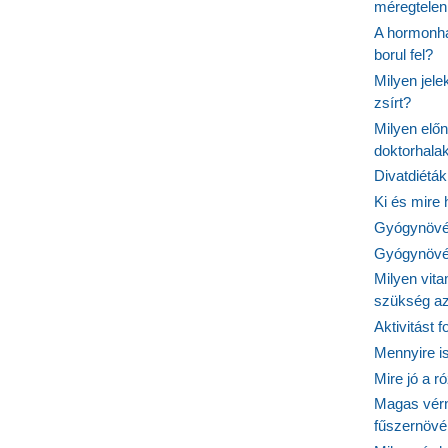
méregtelen
A hormonhá
borul fel?
Milyen jel
zsírt?
Milyen elő
doktorhalak
Divatdiéták
Ki és mire
Gyógynövén
Gyógynövén
Milyen vit
szükség a
Aktivitást 
Mennyire is
Mire jó a r
Magas vér
fűszernöv