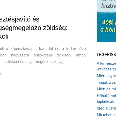
ztésjavító és
gségmegelőző zöldség:
oli
oli a káposztával, a karfiollal és a kelbimbóval
LEGFRISS
mben nagyszerű antioxidáns zöldség, amely
st csökkent és segít megőrizni az […]
A természet
wellness tú
sjavító
»
Miért együn
Tippek a z
gmegelőző
Miért és m
Hőhullámok
táplálékok
Még a vérn
Mit tehetü