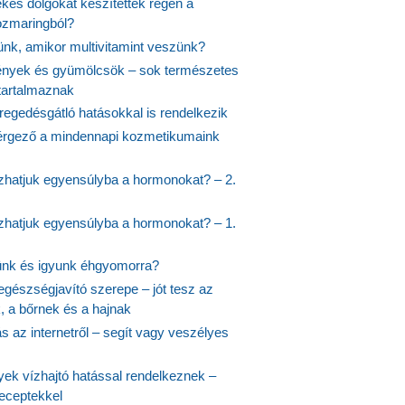
kes dolgokat készítettek régen a
rozmaringból?
jünk, amikor multivitamint veszünk?
nyek és gyümölcsök – sok természetes
 tartalmaznak
regedésgátló hatásokkal is rendelkezik
rgező a mindennapi kozmetikumaink
hatjuk egyensúlyba a hormonokat? – 2.
hatjuk egyensúlyba a hormonokat? – 1.
ünk és igyunk éhgyomorra?
egészségjavító szerepe – jót tesz az
, a bőrnek és a hajnak
 az internetről – segít vagy veszélyes
yek vízhajtó hatással rendelkeznek –
receptekkel