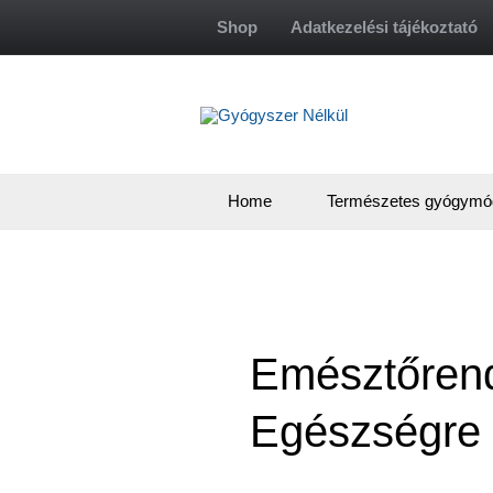
Skip
Shop
Adatkezelési tájékoztató
to
content
Home
Természetes gyógymó
Emésztőrend
Egészségre 