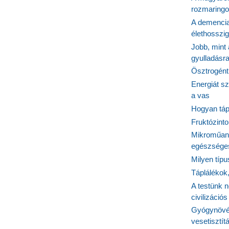
rozmaringo
A demencia
élethosszig
Jobb, mint
gyulladásr
Ösztrogént
Energiát sz
a vas
Hogyan tápl
Fruktózinto
Mikroműany
egészséges
Milyen típ
Táplálékok
A testünk n
civilizáci
Gyógynövén
vesetisztít