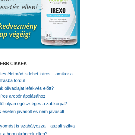
EBB CIKKEK
es életmód is lehet káros – amikor a
lzásba fordul
k olívaolajat lefekvés előtt?
síros arcbőr ápolásához
itől olyan egészséges a zabkorpa?
 esetén javasolt és nem javasolt
yomást is szabályozza – aszalt szilva
nk a homlokráncok ellen?