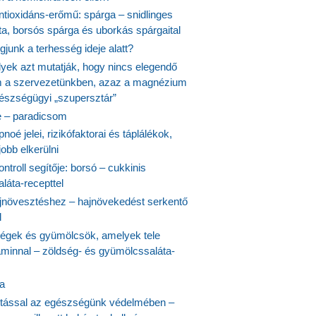
ntioxidáns-erőmű: spárga – snidlinges
ta, borsós spárga és uborkás spárgaital
junk a terhesség ideje alatt?
lyek azt mutatják, hogy nincs elegendő
 a szervezetünkben, azaz a magnézium
észségügyi „szupersztár”
 – paradicsom
noé jelei, rizikófaktorai és táplálékok,
obb elkerülni
ontroll segítője: borsó – cukkinis
láta-recepttel
növesztéshez – hajnövekedést serkentő
l
ségek és gyümölcsök, amelyek tele
aminnal – zöldség- és gyümölcssaláta-
ta
tással az egészségünk védelmében –