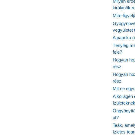
Milyen érde
királynők 
Mire figyel
Gyógynövé
vegyületet
A paprika ö
Tényleg mé
fele?
Hogyan hoz
rész
Hogyan hoz
rész
Mit ne egy
A kollagén 
ízületeknek
Öngyógyítás
út?
Teák, amel
ízletes tea