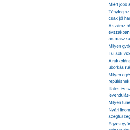
Miért jobb
Tényleg sz
csak jól h
A száraz b
évszakban 
arcmaszko
Milyen gyó
Túl sok viz
A rukkolána
uborkás ruk
Milyen egé
repülésnek
Illatos és 
levendulás
Milyen tün
Nyári fino
szegfűszeg
Egyes gyüm