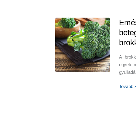
Emés
bete
brokk
A brokk
egyete
gyulladá
Emészté
Tovább 
és
betegsé
zöldség:
brokkoli