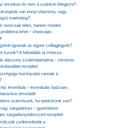
 az orrunkon és nem a szánkon lélegezni?
ükségünk van ennyi vitaminra, vagy
angzó marketing?
őr nemcsak télen, hanem minden
probléma lehet – sheavajas
k
gyteát igyanak az egyes csillagjegyek?
et iszunk? A hidratálás új mítosza
k alacsony a kalóriatartalma – citromos-
kolasaláta-recepttel
szségügyi kockázatai vannak a
?
szép: levendula – levendulás balzsam,
-barackos limonádé
etekre számítsunk, ha epekövünk van?
mság: sárgadinnye – gyömbéres-
es sárgadinnyedesszert-recepttel
ölcsök csökkenthetik a