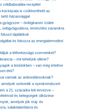
s zöldbabsaláta-recepttel
 kockázata is csökkenthető az
 tartó házassággal
 a gyógyszer – ördögkarom ízületi
a, sebgyógyulásra, emésztési zavarokra
 fokozó táplálékok
olgáltat és fokozza az energiatermelést
áljuk a létfontosságú szerveinket?
lerancia – mit tehetünk ellene?
agok a testünkben – van még értelme
en élni?
usai vannak az antioxidánsoknak?
, amelyek serkentik a nyirokrendszert
em a 21. századra lett tervezve –
ós életmód és betegségek ütközése
yek, amelyek jók máj- és
ásra, salaktalanításra és