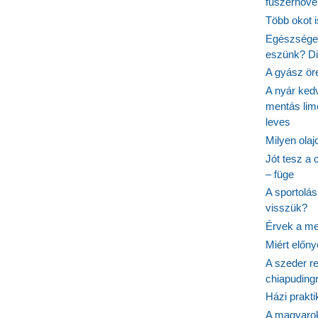
fűszernövén
Több okot 
Egészséges
eszünk? Dió
A gyász ör
A nyár ked
mentás lim
leves
Milyen ola
Jót tesz a 
– füge
A sportolá
visszük?
Érvek a me
Miért előn
A szeder re
chiapudingr
Házi prakti
A magyarok