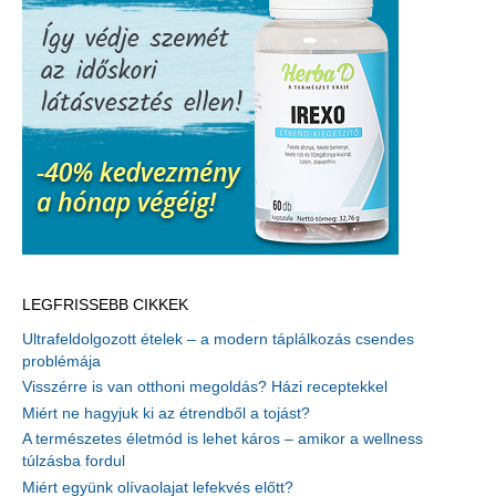
LEGFRISSEBB CIKKEK
Ultrafeldolgozott ételek – a modern táplálkozás csendes
problémája
Visszérre is van otthoni megoldás? Házi receptekkel
Miért ne hagyjuk ki az étrendből a tojást?
A természetes életmód is lehet káros – amikor a wellness
túlzásba fordul
Miért együnk olívaolajat lefekvés előtt?