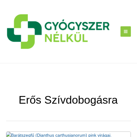
Skip
to
content
Erős Szívdobogásra