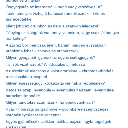
bőrnek és a hajnak
Öngyógyítás az internetről – segít vagy veszélyes út?
Teák, amelyek vízhajtó hatással rendelkeznek – ízletes
teareceptekkel
Miért jobb az orrunkon és nem a szánkon lélegezni?
Tényleg szükségünk van ennyi vitaminra, vagy csak jól hangzó
marketing?
A száraz bőr nemcsak télen, hanem minden évszakban
probléma lehet – sheavajas arcmaszkok
Milyen gyógyteát igyanak az egyes csillagjegyek?
Túl sok vizet iszunk? A hidratálás új mítosza
A rukkolának alacsony a kalóriatartalma – citromos-uborkás
rukkolasaláta-recepttel
Milyen egészségügyi kockázatai vannak a repülésnek?
Illatos és szép: levendula – levendulás balzsam, levendulás-
barackos limonádé
Milyen tünetekre számítsunk, ha epekövünk van?
Nyári finomság: sárgadinnye – gyömbéres-szegfűszeges
sárgadinnyedesszert-recepttel
Egyes gyümölcsök csökkenthetik a pajzsmirigybetegségek
kockázatait