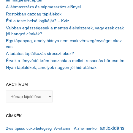
lenmagtearecepttel
A lábmasszázs és talpmasszázs előnyei
Rostokban gazdag táplálékok
Érti a teste belső logikáját? – Kvíz
Valóban egészségesek a mentes élelmiszerek, vagy ezek csak
jól hangzó címkék?
Egy tápanyag, amely hiánya nem csak vérszegénységet okoz –
vas
A tudatos táplálkozás stresszt okoz?
Érvek a fényvédő krém használata mellett rosaceás bőr esetén
Nyári táplálékok, amelyek nagyon jól hidratálnak
ARCHÍVUM
A
r
c
h
CÍMKÉK
í
v
antioxidáns
A-vitamin
2-es típusú cukorbetegség
Alzheimer-kór
u