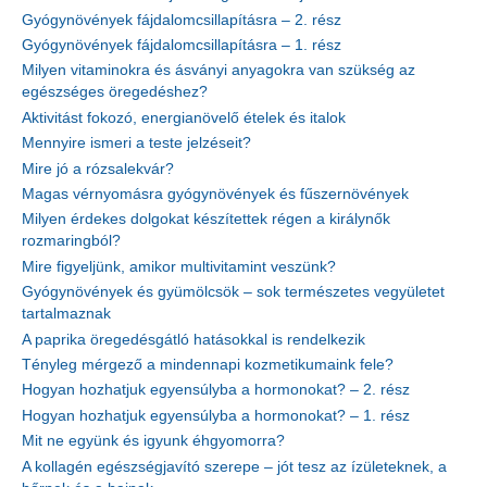
Gyógynövények fájdalomcsillapításra – 2. rész
Gyógynövények fájdalomcsillapításra – 1. rész
Milyen vitaminokra és ásványi anyagokra van szükség az
egészséges öregedéshez?
Aktivitást fokozó, energianövelő ételek és italok
Mennyire ismeri a teste jelzéseit?
Mire jó a rózsalekvár?
Magas vérnyomásra gyógynövények és fűszernövények
Milyen érdekes dolgokat készítettek régen a királynők
rozmaringból?
Mire figyeljünk, amikor multivitamint veszünk?
Gyógynövények és gyümölcsök – sok természetes vegyületet
tartalmaznak
A paprika öregedésgátló hatásokkal is rendelkezik
Tényleg mérgező a mindennapi kozmetikumaink fele?
Hogyan hozhatjuk egyensúlyba a hormonokat? – 2. rész
Hogyan hozhatjuk egyensúlyba a hormonokat? – 1. rész
Mit ne együnk és igyunk éhgyomorra?
A kollagén egészségjavító szerepe – jót tesz az ízületeknek, a