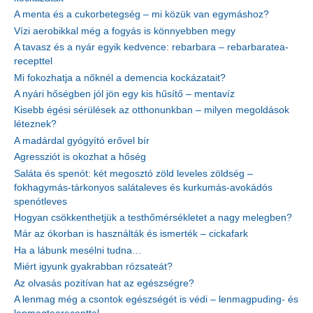
A menta és a cukorbetegség – mi közük van egymáshoz?
Vízi aerobikkal még a fogyás is könnyebben megy
A tavasz és a nyár egyik kedvence: rebarbara – rebarbaratea-
recepttel
Mi fokozhatja a nőknél a demencia kockázatait?
A nyári hőségben jól jön egy kis hűsítő – mentavíz
Kisebb égési sérülések az otthonunkban – milyen megoldások
léteznek?
A madárdal gyógyító erővel bír
Agressziót is okozhat a hőség
Saláta és spenót: két megosztó zöld leveles zöldség –
fokhagymás-tárkonyos salátaleves és kurkumás-avokádós
spenótleves
Hogyan csökkenthetjük a testhőmérsékletet a nagy melegben?
Már az ókorban is használták és ismerték – cickafark
Ha a lábunk mesélni tudna…
Miért igyunk gyakrabban rózsateát?
Az olvasás pozitívan hat az egészségre?
A lenmag még a csontok egészségét is védi – lenmagpuding- és