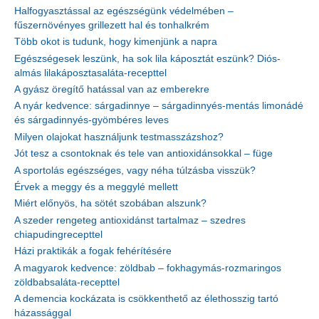
Halfogyasztással az egészségünk védelmében –
fűszernövényes grillezett hal és tonhalkrém
Több okot is tudunk, hogy kimenjünk a napra
Egészségesek leszünk, ha sok lila káposztát eszünk? Diós-
almás lilakáposztasaláta-recepttel
A gyász öregítő hatással van az emberekre
A nyár kedvence: sárgadinnye – sárgadinnyés-mentás limonádé
és sárgadinnyés-gyömbéres leves
Milyen olajokat használjunk testmasszázshoz?
Jót tesz a csontoknak és tele van antioxidánsokkal – füge
A sportolás egészséges, vagy néha túlzásba visszük?
Érvek a meggy és a meggylé mellett
Miért előnyös, ha sötét szobában alszunk?
A szeder rengeteg antioxidánst tartalmaz – szedres
chiapudingrecepttel
Házi praktikák a fogak fehérítésére
A magyarok kedvence: zöldbab – fokhagymás-rozmaringos
zöldbabsaláta-recepttel
A demencia kockázata is csökkenthető az élethosszig tartó
házassággal