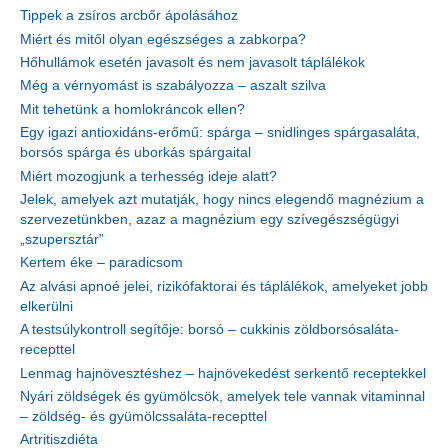
Tippek a zsíros arcbőr ápolásához
Miért és mitől olyan egészséges a zabkorpa?
Hőhullámok esetén javasolt és nem javasolt táplálékok
Még a vérnyomást is szabályozza – aszalt szilva
Mit tehetünk a homlokráncok ellen?
Egy igazi antioxidáns-erőmű: spárga – snidlinges spárgasaláta,
borsós spárga és uborkás spárgaital
Miért mozogjunk a terhesség ideje alatt?
Jelek, amelyek azt mutatják, hogy nincs elegendő magnézium a
szervezetünkben, azaz a magnézium egy szívegészségügyi
„szupersztár”
Kertem éke – paradicsom
Az alvási apnoé jelei, rizikófaktorai és táplálékok, amelyeket jobb
elkerülni
A testsúlykontroll segítője: borsó – cukkinis zöldborsósaláta-
recepttel
Lenmag hajnövesztéshez – hajnövekedést serkentő receptekkel
Nyári zöldségek és gyümölcsök, amelyek tele vannak vitaminnal
– zöldség- és gyümölcssaláta-recepttel
Artritiszdiéta