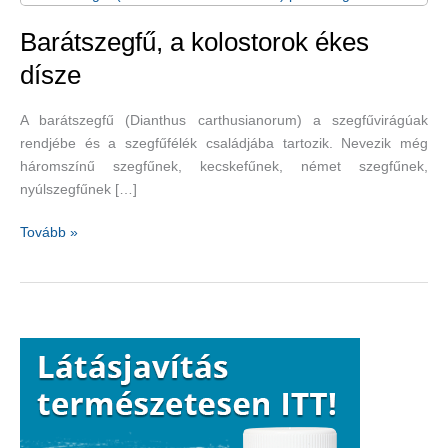
Barátszegfű, a kolostorok ékes
dísze
A barátszegfű (Dianthus carthusianorum) a szegfűvirágúak
rendjébe és a szegfűfélék családjába tartozik. Nevezik még
háromszínű szegfűnek, kecskefűnek, német szegfűnek,
nyúlszegfűnek […]
Barátszegfű,
Tovább »
a
kolostorok
ékes
dísze