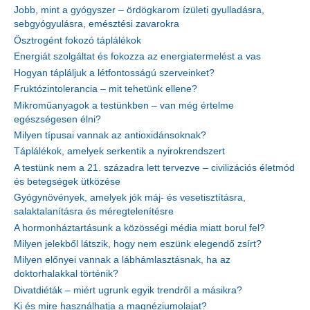
Jobb, mint a gyógyszer – ördögkarom ízületi gyulladásra,
sebgyógyulásra, emésztési zavarokra
Ösztrogént fokozó táplálékok
Energiát szolgáltat és fokozza az energiatermelést a vas
Hogyan tápláljuk a létfontosságú szerveinket?
Fruktózintolerancia – mit tehetünk ellene?
Mikroműanyagok a testünkben – van még értelme
egészségesen élni?
Milyen típusai vannak az antioxidánsoknak?
Táplálékok, amelyek serkentik a nyirokrendszert
A testünk nem a 21. századra lett tervezve – civilizációs életmód
és betegségek ütközése
Gyógynövények, amelyek jók máj- és vesetisztításra,
salaktalanításra és méregtelenítésre
A hormonháztartásunk a közösségi média miatt borul fel?
Milyen jelekből látszik, hogy nem eszünk elegendő zsírt?
Milyen előnyei vannak a lábhámlasztásnak, ha az
doktorhalakkal történik?
Divatdiéták – miért ugrunk egyik trendről a másikra?
Ki és mire használhatja a magnéziumolajat?