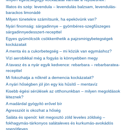
Illatos és szép: levendula – levendulás balzsam, levendulás-
barackos limonádé
Milyen tünetekre számítsunk, ha epekövünk van?
Nyári finomság: sárgadinnye – gyömbéres-szegfűszeges
sárgadinnyedesszert-recepttel
Egyes gyümölcsök csökkenthetik a pajzsmirigybetegségek
kockázatait
A menta és a cukorbetegség – mi közük van egymáshoz?
Vízi aerobikkal még a fogyás is könnyebben megy
A tavasz és a nyár egyik kedvence: rebarbara – rebarbaratea-
recepttel
Mi fokozhatja a nőknél a demencia kockázatait?
A nyári hőségben jól jön egy kis hűsítő – mentavíz
Kisebb égési sérülések az otthonunkban – milyen megoldások
léteznek?
A madárdal gyógyító erővel bír
Agressziót is okozhat a hőség
Saláta és spenót: két megosztó zöld leveles zöldség –
fokhagymás-tárkonyos salátaleves és kurkumás-avokádós
spenótleves