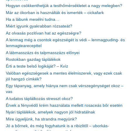
Hogyan csökkenthetjük a testhőmérsékletet a nagy melegben?
Már az ókorban is használták és ismerték – cickafark
Ha a lábunk mesélni tudna…
Miért igyunk gyakrabban rózsateát?
Az olvasás pozitívan hat az egészségre?
A lenmag még a csontok egészségét is védi – lenmagpuding- és
lenmagtearecepttel
A lábmasszázs és talpmasszázs előnyei
Rostokban gazdag táplálékok
Érti a teste belső logikáját? – Kvíz
Valóban egészségesek a mentes élelmiszerek, vagy ezek csak
jól hangzó címkék?
Egy tápanyag, amely hiánya nem csak vérszegénységet okoz –
vas
A tudatos táplálkozás stresszt okoz?
Érvek a fényvédő krém használata mellett rosaceás bőr esetén
Nyári táplálékok, amelyek nagyon jól hidratálnak
Mire ügyeljünk, ha strandra megyünk?
Jó a bőrnek, és még fogyhatunk is a ribizlitől – uborkás-