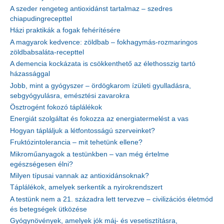
A szeder rengeteg antioxidánst tartalmaz – szedres
chiapudingrecepttel
Házi praktikák a fogak fehérítésére
A magyarok kedvence: zöldbab – fokhagymás-rozmaringos
zöldbabsaláta-recepttel
A demencia kockázata is csökkenthető az élethosszig tartó
házassággal
Jobb, mint a gyógyszer – ördögkarom ízületi gyulladásra,
sebgyógyulásra, emésztési zavarokra
Ösztrogént fokozó táplálékok
Energiát szolgáltat és fokozza az energiatermelést a vas
Hogyan tápláljuk a létfontosságú szerveinket?
Fruktózintolerancia – mit tehetünk ellene?
Mikroműanyagok a testünkben – van még értelme
egészségesen élni?
Milyen típusai vannak az antioxidánsoknak?
Táplálékok, amelyek serkentik a nyirokrendszert
A testünk nem a 21. századra lett tervezve – civilizációs életmód
és betegségek ütközése
Gyógynövények, amelyek jók máj- és vesetisztításra,