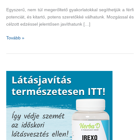
Egyszerű, nem túl megerőltető gyakorlatokkal segíthetjük a férfi
potenciát, és kitartó, potens szeretőkké válhatunk. Mozgással és
célzott edzéssel jelentősen javíthatunk […]
Potencianövelő
Tovább »
torna