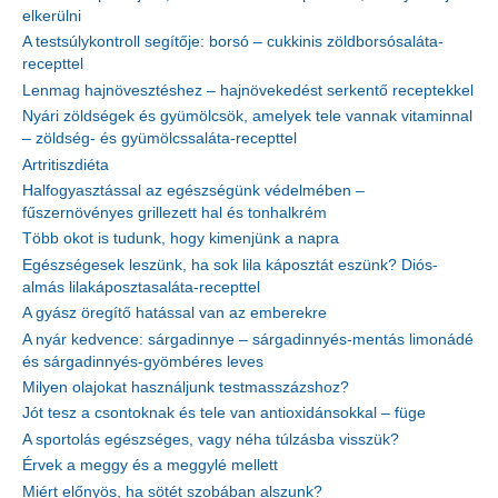
elkerülni
A testsúlykontroll segítője: borsó – cukkinis zöldborsósaláta-
recepttel
Lenmag hajnövesztéshez – hajnövekedést serkentő receptekkel
Nyári zöldségek és gyümölcsök, amelyek tele vannak vitaminnal
– zöldség- és gyümölcssaláta-recepttel
Artritiszdiéta
Halfogyasztással az egészségünk védelmében –
fűszernövényes grillezett hal és tonhalkrém
Több okot is tudunk, hogy kimenjünk a napra
Egészségesek leszünk, ha sok lila káposztát eszünk? Diós-
almás lilakáposztasaláta-recepttel
A gyász öregítő hatással van az emberekre
A nyár kedvence: sárgadinnye – sárgadinnyés-mentás limonádé
és sárgadinnyés-gyömbéres leves
Milyen olajokat használjunk testmasszázshoz?
Jót tesz a csontoknak és tele van antioxidánsokkal – füge
A sportolás egészséges, vagy néha túlzásba visszük?
Érvek a meggy és a meggylé mellett
Miért előnyös, ha sötét szobában alszunk?