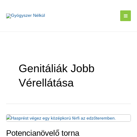
Skip
to
content
Genitáliák Jobb
Vérellátása
Potencianövelő torna