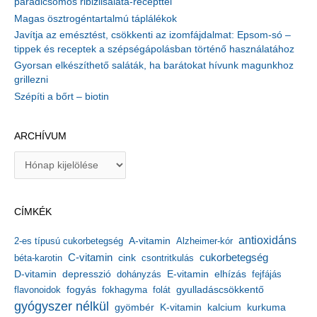
paradicsomos ribizlisaláta-recepttel
Magas ösztrogéntartalmú táplálékok
Javítja az emésztést, csökkenti az izomfájdalmat: Epsom-só –
tippek és receptek a szépségápolásban történő használatához
Gyorsan elkészíthető saláták, ha barátokat hívunk magunkhoz
grillezni
Szépíti a bőrt – biotin
ARCHÍVUM
A
r
c
h
CÍMKÉK
í
v
antioxidáns
A-vitamin
2-es típusú cukorbetegség
Alzheimer-kór
u
m
C-vitamin
cukorbetegség
béta-karotin
cink
csontritkulás
depresszió
E-vitamin
D-vitamin
dohányzás
elhízás
fejfájás
gyulladáscsökkentő
flavonoidok
fogyás
fokhagyma
folát
gyógyszer nélkül
kalcium
gyömbér
K-vitamin
kurkuma