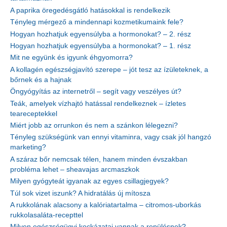
A paprika öregedésgátló hatásokkal is rendelkezik
Tényleg mérgező a mindennapi kozmetikumaink fele?
Hogyan hozhatjuk egyensúlyba a hormonokat? – 2. rész
Hogyan hozhatjuk egyensúlyba a hormonokat? – 1. rész
Mit ne együnk és igyunk éhgyomorra?
A kollagén egészségjavító szerepe – jót tesz az ízületeknek, a
bőrnek és a hajnak
Öngyógyítás az internetről – segít vagy veszélyes út?
Teák, amelyek vízhajtó hatással rendelkeznek – ízletes
teareceptekkel
Miért jobb az orrunkon és nem a szánkon lélegezni?
Tényleg szükségünk van ennyi vitaminra, vagy csak jól hangzó
marketing?
A száraz bőr nemcsak télen, hanem minden évszakban
probléma lehet – sheavajas arcmaszkok
Milyen gyógyteát igyanak az egyes csillagjegyek?
Túl sok vizet iszunk? A hidratálás új mítosza
A rukkolának alacsony a kalóriatartalma – citromos-uborkás
rukkolasaláta-recepttel
Milyen egészségügyi kockázatai vannak a repülésnek?