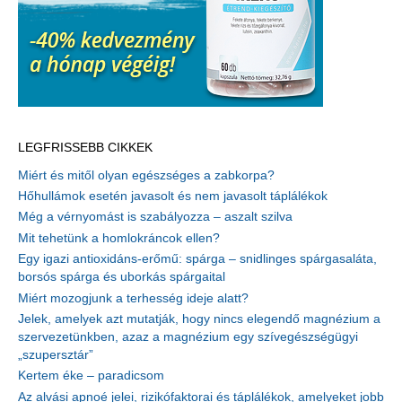
LEGFRISSEBB CIKKEK
Miért és mitől olyan egészséges a zabkorpa?
Hőhullámok esetén javasolt és nem javasolt táplálékok
Még a vérnyomást is szabályozza – aszalt szilva
Mit tehetünk a homlokráncok ellen?
Egy igazi antioxidáns-erőmű: spárga – snidlinges spárgasaláta,
borsós spárga és uborkás spárgaital
Miért mozogjunk a terhesség ideje alatt?
Jelek, amelyek azt mutatják, hogy nincs elegendő magnézium a
szervezetünkben, azaz a magnézium egy szívegészségügyi
„szupersztár”
Kertem éke – paradicsom
Az alvási apnoé jelei, rizikófaktorai és táplálékok, amelyeket jobb