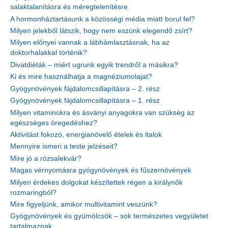
salaktalanításra és méregtelenítésre
A hormonháztartásunk a közösségi média miatt borul fel?
Milyen jelekből látszik, hogy nem eszünk elegendő zsírt?
Milyen előnyei vannak a lábhámlasztásnak, ha az
doktorhalakkal történik?
Divatdiéták – miért ugrunk egyik trendről a másikra?
Ki és mire használhatja a magnéziumolajat?
Gyógynövények fájdalomcsillapításra – 2. rész
Gyógynövények fájdalomcsillapításra – 1. rész
Milyen vitaminokra és ásványi anyagokra van szükség az
egészséges öregedéshez?
Aktivitást fokozó, energianövelő ételek és italok
Mennyire ismeri a teste jelzéseit?
Mire jó a rózsalekvár?
Magas vérnyomásra gyógynövények és fűszernövények
Milyen érdekes dolgokat készítettek régen a királynők
rozmaringból?
Mire figyeljünk, amikor multivitamint veszünk?
Gyógynövények és gyümölcsök – sok természetes vegyületet
tartalmaznak