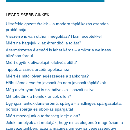
LEGFRISSEBB CIKKEK
Ultrafeldolgozott ételek – a modern táplálkozás csendes
problémája
Visszérre is van otthoni megoldás? Házi receptekkel
Miért ne hagyjuk ki az étrendből a tojást?
A természetes életmód is lehet káros – amikor a wellness
túlzásba fordul
Miért együnk olívaolajat lefekvés előtt?
Tippek a zsíros arcbőr ápolásához
Miért és mitől olyan egészséges a zabkorpa?
Hőhullámok esetén javasolt és nem javasolt táplálékok
Még a vérnyomást is szabályozza – aszalt szilva
Mit tehetünk a homlokráncok ellen?
Egy igazi antioxidáns-erőmű: spárga – snidlinges spárgasaláta,
borsós spárga és uborkás spárgaital
Miért mozogjunk a terhesség ideje alatt?
Jelek, amelyek azt mutatják, hogy nincs elegendő magnézium a
szervezetünkben, azaz a magnézium egy szívegészségügyi