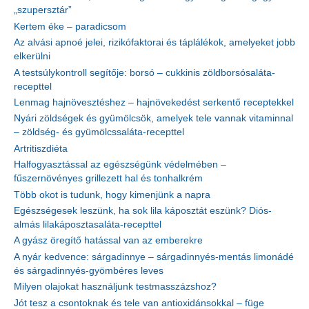
„szupersztár”
Kertem éke – paradicsom
Az alvási apnoé jelei, rizikófaktorai és táplálékok, amelyeket jobb
elkerülni
A testsúlykontroll segítője: borsó – cukkinis zöldborsósaláta-
recepttel
Lenmag hajnövesztéshez – hajnövekedést serkentő receptekkel
Nyári zöldségek és gyümölcsök, amelyek tele vannak vitaminnal
– zöldség- és gyümölcssaláta-recepttel
Artritiszdiéta
Halfogyasztással az egészségünk védelmében –
fűszernövényes grillezett hal és tonhalkrém
Több okot is tudunk, hogy kimenjünk a napra
Egészségesek leszünk, ha sok lila káposztát eszünk? Diós-
almás lilakáposztasaláta-recepttel
A gyász öregítő hatással van az emberekre
A nyár kedvence: sárgadinnye – sárgadinnyés-mentás limonádé
és sárgadinnyés-gyömbéres leves
Milyen olajokat használjunk testmasszázshoz?
Jót tesz a csontoknak és tele van antioxidánsokkal – füge