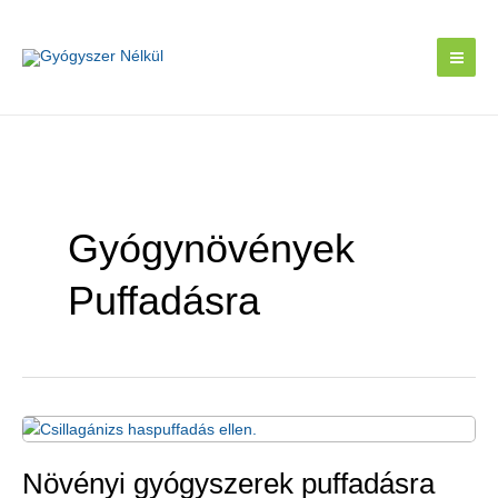
Skip
to
content
Gyógynövények
Puffadásra
Növényi gyógyszerek puffadásra