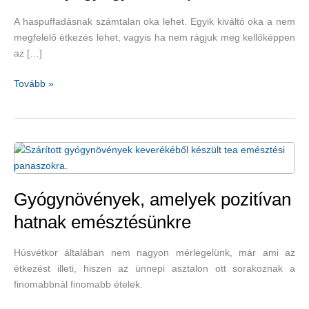
A haspuffadásnak számtalan oka lehet. Egyik kiváltó oka a nem
megfelelő étkezés lehet, vagyis ha nem rágjuk meg kellőképpen
az […]
Növényi
Tovább »
gyógyszerek
puffadásra
Gyógynövények, amelyek pozitívan
hatnak emésztésünkre
Húsvétkor általában nem nagyon mérlegelünk, már ami az
étkezést illeti, hiszen az ünnepi asztalon ott sorakoznak a
finomabbnál finomabb ételek.