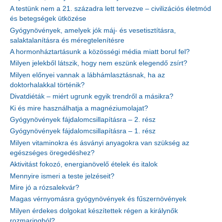
A testünk nem a 21. századra lett tervezve – civilizációs életmód
és betegségek ütközése
Gyógynövények, amelyek jók máj- és vesetisztításra,
salaktalanításra és méregtelenítésre
A hormonháztartásunk a közösségi média miatt borul fel?
Milyen jelekből látszik, hogy nem eszünk elegendő zsírt?
Milyen előnyei vannak a lábhámlasztásnak, ha az
doktorhalakkal történik?
Divatdiéták – miért ugrunk egyik trendről a másikra?
Ki és mire használhatja a magnéziumolajat?
Gyógynövények fájdalomcsillapításra – 2. rész
Gyógynövények fájdalomcsillapításra – 1. rész
Milyen vitaminokra és ásványi anyagokra van szükség az
egészséges öregedéshez?
Aktivitást fokozó, energianövelő ételek és italok
Mennyire ismeri a teste jelzéseit?
Mire jó a rózsalekvár?
Magas vérnyomásra gyógynövények és fűszernövények
Milyen érdekes dolgokat készítettek régen a királynők
rozmaringból?