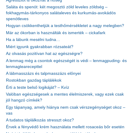
Agressziót is okozhat a hőség
Saláta és spenót: két megosztó zöld leveles zöldség –
fokhagymás-tárkonyos salátaleves és kurkumás-avokádós
spenótleves
Hogyan csökkenthetjük a testhőmérsékletet a nagy melegben?
Már az ókorban is használták és ismerték – cickafark
Ha a lábunk mesélni tudna…
Miért igyunk gyakrabban rózsateát?
Az olvasás pozitívan hat az egészségre?
A lenmag még a csontok egészségét is védi – lenmagpuding- és
lenmagtearecepttel
A lábmasszázs és talpmasszázs előnyei
Rostokban gazdag táplálékok
Érti a teste belső logikáját? – Kvíz
Valóban egészségesek a mentes élelmiszerek, vagy ezek csak
jól hangzó címkék?
Egy tápanyag, amely hiánya nem csak vérszegénységet okoz –
vas
A tudatos táplálkozás stresszt okoz?
Érvek a fényvédő krém használata mellett rosaceás bőr esetén