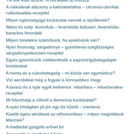
Túl sok vizet iszunk? A hidratálás új mítosza
A rukkolának alacsony a kalóriatartalma – citromos-uborkás
rukkolasaláta-recepttel
Milyen egészségügyi kockázatai vannak a repülésnek?
Illatos és szép: levendula – levendulás balzsam, levendulás-
barackos limonádé
Milyen tünetekre számítsunk, ha epekövünk van?
Nyári finomság: sárgadinnye – gyömbéres-szegfűszeges
sárgadinnyedesszert-recepttel
Egyes gyümölcsök csökkenthetik a pajzsmirigybetegségek
kockázatait
A menta és a cukorbetegség – mi közük van egymáshoz?
Vízi aerobikkal még a fogyás is könnyebben megy
A tavasz és a nyár egyik kedvence: rebarbara – rebarbaratea-
recepttel
Mi fokozhatja a nőknél a demencia kockázatait?
A nyári hőségben jól jön egy kis hűsítő – mentavíz
Kisebb égési sérülések az otthonunkban – milyen megoldások
léteznek?
A madárdal gyógyító erővel bír