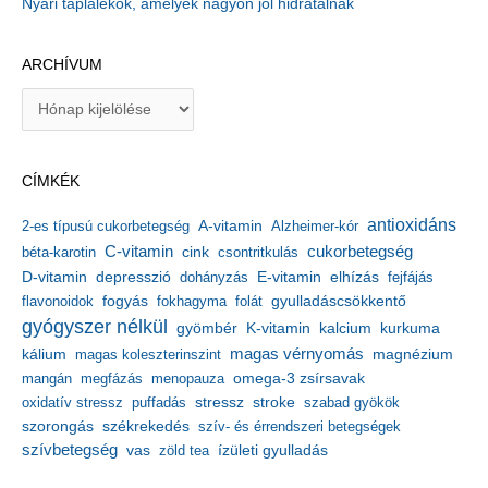
Nyári táplálékok, amelyek nagyon jól hidratálnak
ARCHÍVUM
A
r
c
h
CÍMKÉK
í
v
antioxidáns
A-vitamin
2-es típusú cukorbetegség
Alzheimer-kór
u
m
C-vitamin
cukorbetegség
béta-karotin
cink
csontritkulás
depresszió
E-vitamin
D-vitamin
dohányzás
elhízás
fejfájás
gyulladáscsökkentő
flavonoidok
fogyás
fokhagyma
folát
gyógyszer nélkül
kalcium
gyömbér
K-vitamin
kurkuma
kálium
magas vérnyomás
magnézium
magas koleszterinszint
mangán
megfázás
menopauza
omega-3 zsírsavak
stressz
stroke
oxidatív stressz
puffadás
szabad gyökök
szorongás
székrekedés
szív- és érrendszeri betegségek
szívbetegség
ízületi gyulladás
vas
zöld tea