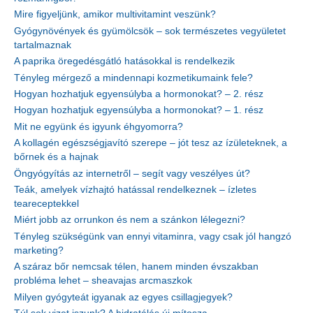
Mire figyeljünk, amikor multivitamint veszünk?
Gyógynövények és gyümölcsök – sok természetes vegyületet
tartalmaznak
A paprika öregedésgátló hatásokkal is rendelkezik
Tényleg mérgező a mindennapi kozmetikumaink fele?
Hogyan hozhatjuk egyensúlyba a hormonokat? – 2. rész
Hogyan hozhatjuk egyensúlyba a hormonokat? – 1. rész
Mit ne együnk és igyunk éhgyomorra?
A kollagén egészségjavító szerepe – jót tesz az ízületeknek, a
bőrnek és a hajnak
Öngyógyítás az internetről – segít vagy veszélyes út?
Teák, amelyek vízhajtó hatással rendelkeznek – ízletes
teareceptekkel
Miért jobb az orrunkon és nem a szánkon lélegezni?
Tényleg szükségünk van ennyi vitaminra, vagy csak jól hangzó
marketing?
A száraz bőr nemcsak télen, hanem minden évszakban
probléma lehet – sheavajas arcmaszkok
Milyen gyógyteát igyanak az egyes csillagjegyek?