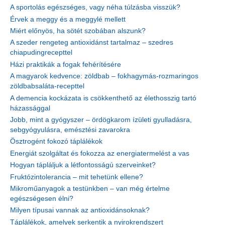
A sportolás egészséges, vagy néha túlzásba visszük?
Érvek a meggy és a meggylé mellett
Miért előnyös, ha sötét szobában alszunk?
A szeder rengeteg antioxidánst tartalmaz – szedres
chiapudingrecepttel
Házi praktikák a fogak fehérítésére
A magyarok kedvence: zöldbab – fokhagymás-rozmaringos
zöldbabsaláta-recepttel
A demencia kockázata is csökkenthető az élethosszig tartó
házassággal
Jobb, mint a gyógyszer – ördögkarom ízületi gyulladásra,
sebgyógyulásra, emésztési zavarokra
Ösztrogént fokozó táplálékok
Energiát szolgáltat és fokozza az energiatermelést a vas
Hogyan tápláljuk a létfontosságú szerveinket?
Fruktózintolerancia – mit tehetünk ellene?
Mikroműanyagok a testünkben – van még értelme
egészségesen élni?
Milyen típusai vannak az antioxidánsoknak?
Táplálékok, amelyek serkentik a nyirokrendszert