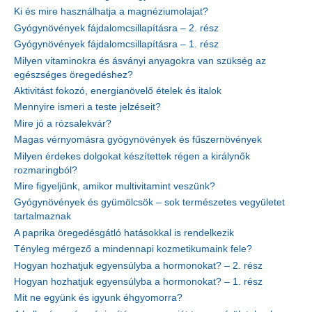
Ki és mire használhatja a magnéziumolajat?
Gyógynövények fájdalomcsillapításra – 2. rész
Gyógynövények fájdalomcsillapításra – 1. rész
Milyen vitaminokra és ásványi anyagokra van szükség az
egészséges öregedéshez?
Aktivitást fokozó, energianövelő ételek és italok
Mennyire ismeri a teste jelzéseit?
Mire jó a rózsalekvár?
Magas vérnyomásra gyógynövények és fűszernövények
Milyen érdekes dolgokat készítettek régen a királynők
rozmaringból?
Mire figyeljünk, amikor multivitamint veszünk?
Gyógynövények és gyümölcsök – sok természetes vegyületet
tartalmaznak
A paprika öregedésgátló hatásokkal is rendelkezik
Tényleg mérgező a mindennapi kozmetikumaink fele?
Hogyan hozhatjuk egyensúlyba a hormonokat? – 2. rész
Hogyan hozhatjuk egyensúlyba a hormonokat? – 1. rész
Mit ne együnk és igyunk éhgyomorra?