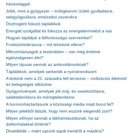
házassággal
Jobb, mint a gyógyszer – ördögkarom ízületi gyulladásra,
sebgyógyulásra, emésztési zavarokra
Ösztrogént fokozó táplálékok
Energiát szolgáltat és fokozza az energiatermelést a vas
Hogyan tápláljuk a létfontosságú szerveinket?
Fruktózintolerancia – mit tehetünk ellene?
Mikroműanyagok a testünkben – van még értelme
egészségesen élni?
Milyen típusai vannak az antioxidánsoknak?
Táplálékok, amelyek serkentik a nyirokrendszert
A testünk nem a 21. századra lett tervezve – civilizációs életmód
és betegségek ütközése
Gyógynövények, amelyek jók máj- és vesetisztításra,
salaktalanításra és méregtelenítésre
A hormonháztartásunk a közösségi média miatt borul fel?
Milyen jelekből látszik, hogy nem eszünk elegendő zsírt?
Milyen előnyei vannak a lábhámlasztásnak, ha az
doktorhalakkal történik?
Divatdiéták – miért ugrunk egyik trendről a másikra?