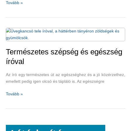
Édeskömény,
Tovább »
gyömbér
és
uborka
puffadás
ellen
Természetes szépség és egészség
íróval
Az író egy természetes út az egészséghez és a jó közérzethez,
emellett pedig igen olcsó és tápláló is. Az egészségre
Természetes
Tovább »
szépség
és
egészség
íróval