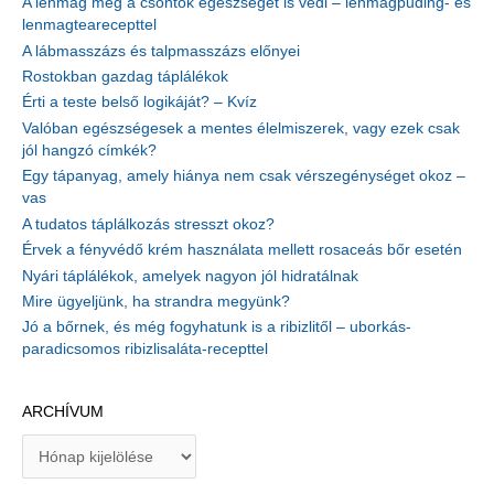
A lenmag még a csontok egészségét is védi – lenmagpuding- és
lenmagtearecepttel
A lábmasszázs és talpmasszázs előnyei
Rostokban gazdag táplálékok
Érti a teste belső logikáját? – Kvíz
Valóban egészségesek a mentes élelmiszerek, vagy ezek csak
jól hangzó címkék?
Egy tápanyag, amely hiánya nem csak vérszegénységet okoz –
vas
A tudatos táplálkozás stresszt okoz?
Érvek a fényvédő krém használata mellett rosaceás bőr esetén
Nyári táplálékok, amelyek nagyon jól hidratálnak
Mire ügyeljünk, ha strandra megyünk?
Jó a bőrnek, és még fogyhatunk is a ribizlitől – uborkás-
paradicsomos ribizlisaláta-recepttel
ARCHÍVUM
A
r
c