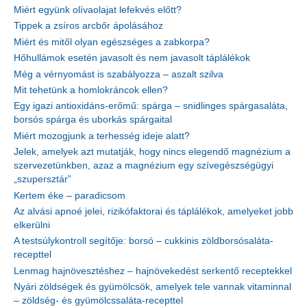
Miért együnk olívaolajat lefekvés előtt?
Tippek a zsíros arcbőr ápolásához
Miért és mitől olyan egészséges a zabkorpa?
Hőhullámok esetén javasolt és nem javasolt táplálékok
Még a vérnyomást is szabályozza – aszalt szilva
Mit tehetünk a homlokráncok ellen?
Egy igazi antioxidáns-erőmű: spárga – snidlinges spárgasaláta,
borsós spárga és uborkás spárgaital
Miért mozogjunk a terhesség ideje alatt?
Jelek, amelyek azt mutatják, hogy nincs elegendő magnézium a
szervezetünkben, azaz a magnézium egy szívegészségügyi
„szupersztár”
Kertem éke – paradicsom
Az alvási apnoé jelei, rizikófaktorai és táplálékok, amelyeket jobb
elkerülni
A testsúlykontroll segítője: borsó – cukkinis zöldborsósaláta-
recepttel
Lenmag hajnövesztéshez – hajnövekedést serkentő receptekkel
Nyári zöldségek és gyümölcsök, amelyek tele vannak vitaminnal
– zöldség- és gyümölcssaláta-recepttel