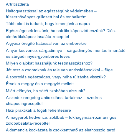
Artritiszdiéta
Halfogyasztással az egészségünk védelmében –
fűszernövényes grillezett hal és tonhalkrém
Több okot is tudunk, hogy kimenjünk a napra
Egészségesek leszünk, ha sok lila káposztát eszünk? Diós-
almás lilakáposztasaláta-recepttel
A gyász öregítő hatással van az emberekre
A nyár kedvence: sárgadinnye – sárgadinnyés-mentás limonádé
és sárgadinnyés-gyömbéres leves
Milyen olajokat használjunk testmasszázshoz?
Jót tesz a csontoknak és tele van antioxidánsokkal – füge
A sportolás egészséges, vagy néha túlzásba visszük?
Érvek a meggy és a meggylé mellett
Miért előnyös, ha sötét szobában alszunk?
A szeder rengeteg antioxidánst tartalmaz – szedres
chiapudingrecepttel
Házi praktikák a fogak fehérítésére
A magyarok kedvence: zöldbab – fokhagymás-rozmaringos
zöldbabsaláta-recepttel
A demencia kockázata is csökkenthető az élethosszig tartó