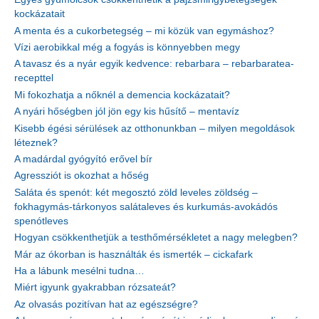
kockázatait
A menta és a cukorbetegség – mi közük van egymáshoz?
Vízi aerobikkal még a fogyás is könnyebben megy
A tavasz és a nyár egyik kedvence: rebarbara – rebarbaratea-
recepttel
Mi fokozhatja a nőknél a demencia kockázatait?
A nyári hőségben jól jön egy kis hűsítő – mentavíz
Kisebb égési sérülések az otthonunkban – milyen megoldások
léteznek?
A madárdal gyógyító erővel bír
Agressziót is okozhat a hőség
Saláta és spenót: két megosztó zöld leveles zöldség –
fokhagymás-tárkonyos salátaleves és kurkumás-avokádós
spenótleves
Hogyan csökkenthetjük a testhőmérsékletet a nagy melegben?
Már az ókorban is használták és ismerték – cickafark
Ha a lábunk mesélni tudna…
Miért igyunk gyakrabban rózsateát?
Az olvasás pozitívan hat az egészségre?