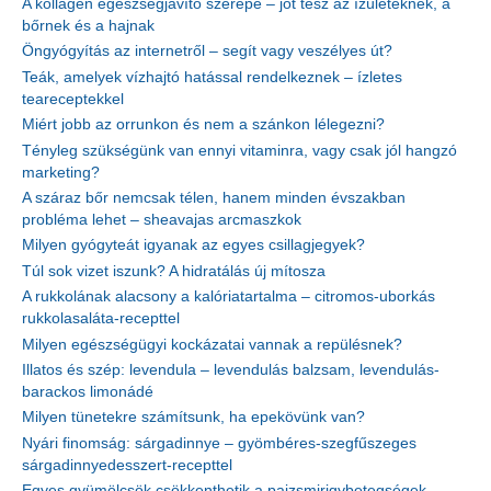
A kollagén egészségjavító szerepe – jót tesz az ízületeknek, a
bőrnek és a hajnak
Öngyógyítás az internetről – segít vagy veszélyes út?
Teák, amelyek vízhajtó hatással rendelkeznek – ízletes
teareceptekkel
Miért jobb az orrunkon és nem a szánkon lélegezni?
Tényleg szükségünk van ennyi vitaminra, vagy csak jól hangzó
marketing?
A száraz bőr nemcsak télen, hanem minden évszakban
probléma lehet – sheavajas arcmaszkok
Milyen gyógyteát igyanak az egyes csillagjegyek?
Túl sok vizet iszunk? A hidratálás új mítosza
A rukkolának alacsony a kalóriatartalma – citromos-uborkás
rukkolasaláta-recepttel
Milyen egészségügyi kockázatai vannak a repülésnek?
Illatos és szép: levendula – levendulás balzsam, levendulás-
barackos limonádé
Milyen tünetekre számítsunk, ha epekövünk van?
Nyári finomság: sárgadinnye – gyömbéres-szegfűszeges
sárgadinnyedesszert-recepttel
Egyes gyümölcsök csökkenthetik a pajzsmirigybetegségek