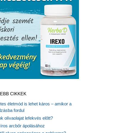
EBB CIKKEK
es életmód is lehet káros – amikor a
lzásba fordul
k olívaolajat lefekvés előtt?
síros arcbőr ápolásához