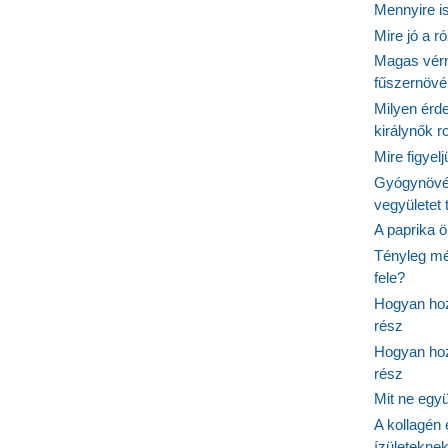
Mennyire is
Mire jó a r
Magas vér
fűszernöv
Milyen érde
királynők 
Mire figyel
Gyógynövé
vegyületet
A paprika ö
Tényleg mé
fele?
Hogyan hoz
rész
Hogyan hoz
rész
Mit ne egy
A kollagén 
ízületeknek