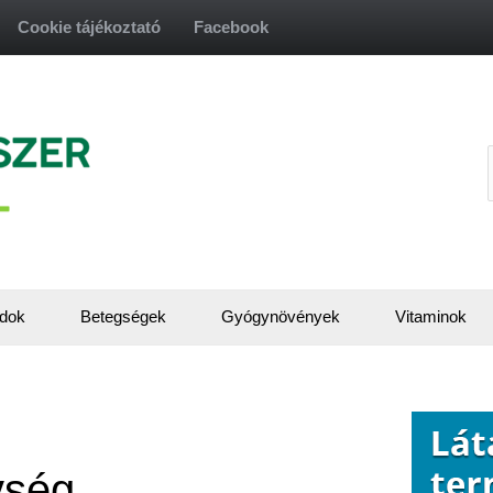
Cookie tájékoztató
Facebook
f
dok
Betegségek
Gyógynövények
Vitaminok
vség