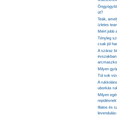
Öngyógyítás
út?
Teák, amel
ízletes tea
Miért jobb
Tényleg sz
csak jól h
A száraz b
évszakban 
arcmaszko
Milyen gyó
Túl sok viz
A rukkolána
uborkás ruk
Milyen egé
repülésnek
Illatos és 
levendulás