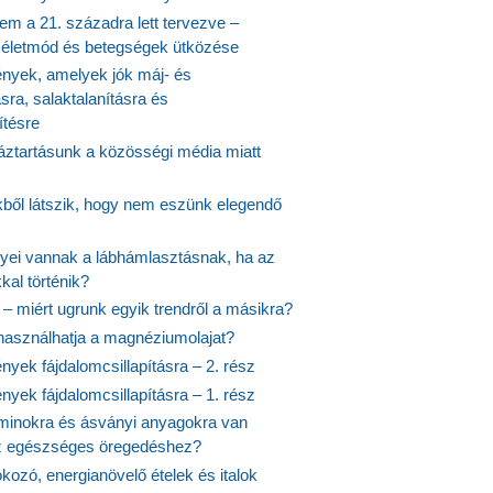
em a 21. századra lett tervezve –
ós életmód és betegségek ütközése
yek, amelyek jók máj- és
ásra, salaktalanításra és
ítésre
ztartásunk a közösségi média miatt
ekből látszik, hogy nem eszünk elegendő
nyei vannak a lábhámlasztásnak, ha az
kal történik?
 – miért ugrunk egyik trendről a másikra?
 használhatja a magnéziumolajat?
yek fájdalomcsillapításra – 2. rész
yek fájdalomcsillapításra – 1. rész
aminokra és ásványi anyagokra van
z egészséges öregedéshez?
fokozó, energianövelő ételek és italok