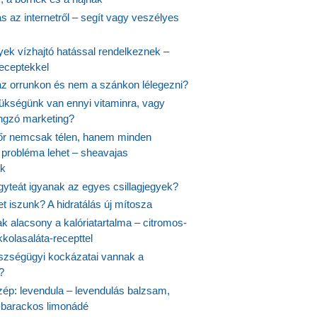
 az internetről – segít vagy veszélyes
yek vízhajtó hatással rendelkeznek –
receptekkel
 az orrunkon és nem a szánkon lélegezni?
ükségünk van ennyi vitaminra, vagy
angzó marketing?
őr nemcsak télen, hanem minden
probléma lehet – sheavajas
k
gyteát igyanak az egyes csillagjegyek?
et iszunk? A hidratálás új mítosza
k alacsony a kalóriatartalma – citromos-
kolasaláta-recepttel
szségügyi kockázatai vannak a
?
szép: levendula – levendulás balzsam,
-barackos limonádé