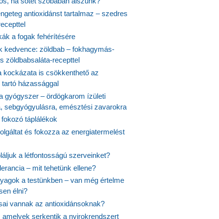
yös, ha sötét szobában alszunk?
ngeteg antioxidánst tartalmaz – szedres
ecepttel
kák a fogak fehérítésére
 kedvence: zöldbab – fokhagymás-
s zöldbabsaláta-recepttel
 kockázata is csökkenthető az
 tartó házassággal
 a gyógyszer – ördögkarom ízületi
a, sebgyógyulásra, emésztési zavarokra
 fokozó táplálékok
olgáltat és fokozza az energiatermelést
áljuk a létfontosságú szerveinket?
lerancia – mit tehetünk ellene?
agok a testünkben – van még értelme
en élni?
usai vannak az antioxidánsoknak?
, amelyek serkentik a nyirokrendszert