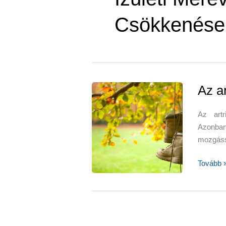
Csökkenése
Az ar
Az artr
Azonba
mozgássz
Az
Tovább 
artritisz
és
a
gyaloglá