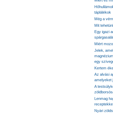
Miért és m
Hőhullámok
táplálékok
Még a vérn
Mit tehetü
Egy igazi a
spárgasalá
Miért mozog
Jelek, ame
magnézium
egy szíveg
Kertem éke
Az alvási ap
amelyeket j
A testsúlyk
zöldborsósa
Lenmag haj
receptekke
Nyári zöld