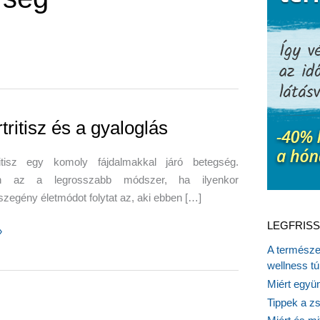
tritisz és a gyaloglás
itisz egy komoly fájdalmakkal járó betegség.
n az a legrosszabb módszer, ha ilyenkor
egény életmódot folytat az, aki ebben […]
LEGFRISS
»
A természet
wellness tú
Miért együn
s
Tippek a z