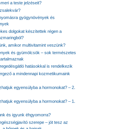
meri a teste jelzéseit?
ózsalekvár?
nyomásra gyógynövények és
ények
kes dolgokat készítettek régen a
rozmaringból?
jünk, amikor multivitamint veszünk?
nyek és gyümölcsök – sok természetes
 tartalmaznak
regedésgátló hatásokkal is rendelkezik
rgező a mindennapi kozmetikumaink
hatjuk egyensúlyba a hormonokat? – 2.
hatjuk egyensúlyba a hormonokat? – 1.
ünk és igyunk éhgyomorra?
egészségjavító szerepe – jót tesz az
, a bőrnek és a hajnak