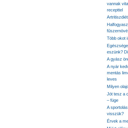
vannak vit
recepttel
Artritiszdié
Halfogyasz
fűszernövén
Több okot 
Egészséges
eszünk? Dió
A gyász ör
A nyár ked
mentás lim
leves
Milyen ola
Jót tesz a 
– füge
A sportolá
visszük?
Érvek a me