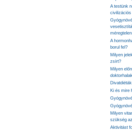
A testünk n
civilizáci
Gyógynövén
vesetisztít
méregtelen
A hormonhá
borul fel?
Milyen jel
zsírt?
Milyen elő
doktorhalak
Divatdiéták
Ki és mire
Gyógynövén
Gyógynövén
Milyen vit
szükség a
Aktivitást 