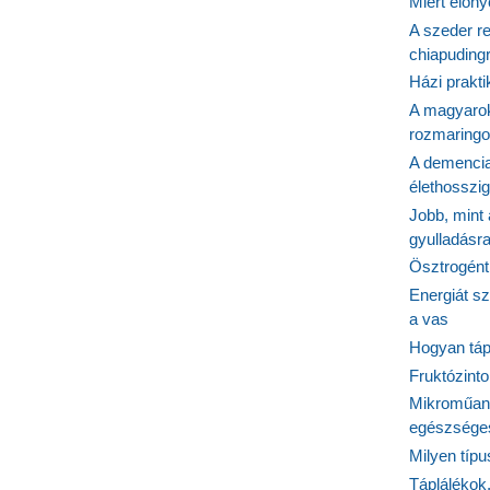
Miért előn
A szeder re
chiapudingr
Házi prakti
A magyarok
rozmaringo
A demencia
élethosszig
Jobb, mint
gyulladásr
Ösztrogént
Energiát sz
a vas
Hogyan tápl
Fruktózinto
Mikroműany
egészséges
Milyen típ
Táplálékok