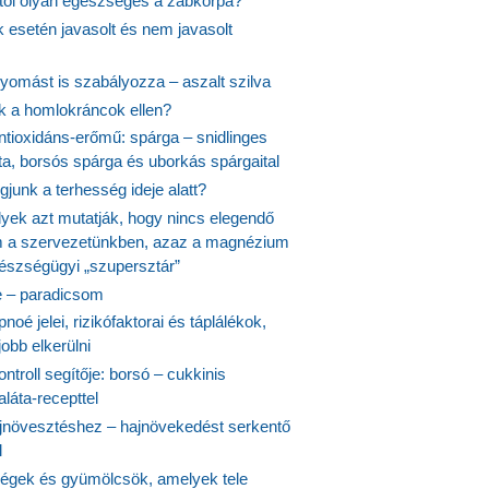
itől olyan egészséges a zabkorpa?
 esetén javasolt és nem javasolt
yomást is szabályozza – aszalt szilva
nk a homlokráncok ellen?
ntioxidáns-erőmű: spárga – snidlinges
ta, borsós spárga és uborkás spárgaital
junk a terhesség ideje alatt?
lyek azt mutatják, hogy nincs elegendő
 a szervezetünkben, azaz a magnézium
észségügyi „szupersztár”
 – paradicsom
noé jelei, rizikófaktorai és táplálékok,
obb elkerülni
ontroll segítője: borsó – cukkinis
láta-recepttel
növesztéshez – hajnövekedést serkentő
l
ségek és gyümölcsök, amelyek tele