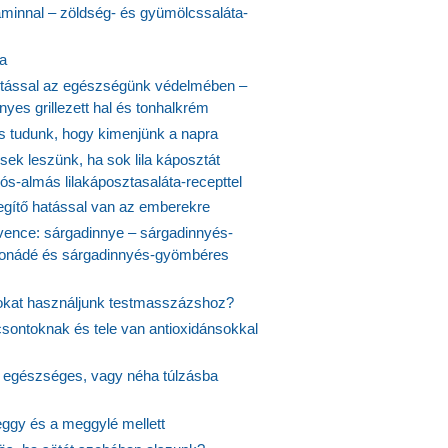
aminnal – zöldség- és gyümölcssaláta-
ta
tással az egészségünk védelmében –
yes grillezett hal és tonhalkrém
is tudunk, hogy kimenjünk a napra
ek leszünk, ha sok lila káposztát
s-almás lilakáposztasaláta-recepttel
egítő hatással van az emberekre
vence: sárgadinnye – sárgadinnyés-
onádé és sárgadinnyés-gyömbéres
jokat használjunk testmasszázshoz?
csontoknak és tele van antioxidánsokkal
s egészséges, vagy néha túlzásba
ggy és a meggylé mellett