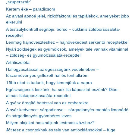
„szupersztár”
Kertem éke – paradicsom
Az alvási apnoé jelei, rizikófaktorai és táplálékok, amelyeket jobb
elkerülni
A testsúlykontroll segítője: borsó – cukkinis zöldborsósaláta-
recepttel
Lenmag hajnövesztéshez – hajnövekedést serkentő receptekkel
Nyári zöldségek és gyümölcsök, amelyek tele vannak vitaminnal
– zöldség- és gyümölcssaláta-recepttel
Artritiszdiéta
Halfogyasztással az egészségünk védelmében –
fűszernövényes grillezett hal és tonhalkrém
Több okot is tudunk, hogy kimenjünk a napra
Egészségesek leszünk, ha sok lila káposztát eszünk? Diós-
almás lilakáposztasaláta-recepttel
A gyász öregítő hatással van az emberekre
A nyár kedvence: sárgadinnye – sárgadinnyés-mentás limonádé
és sárgadinnyés-gyömbéres leves
Milyen olajokat használjunk testmasszázshoz?
Jót tesz a csontoknak és tele van antioxidánsokkal – füge