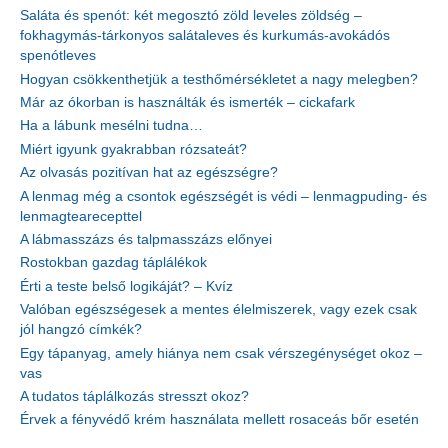
Saláta és spenót: két megosztó zöld leveles zöldség –
fokhagymás-tárkonyos salátaleves és kurkumás-avokádós
spenótleves
Hogyan csökkenthetjük a testhőmérsékletet a nagy melegben?
Már az ókorban is használták és ismerték – cickafark
Ha a lábunk mesélni tudna…
Miért igyunk gyakrabban rózsateát?
Az olvasás pozitívan hat az egészségre?
A lenmag még a csontok egészségét is védi – lenmagpuding- és
lenmagtearecepttel
A lábmasszázs és talpmasszázs előnyei
Rostokban gazdag táplálékok
Érti a teste belső logikáját? – Kvíz
Valóban egészségesek a mentes élelmiszerek, vagy ezek csak
jól hangzó címkék?
Egy tápanyag, amely hiánya nem csak vérszegénységet okoz –
vas
A tudatos táplálkozás stresszt okoz?
Érvek a fényvédő krém használata mellett rosaceás bőr esetén