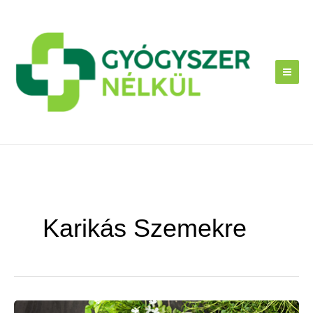
Skip
to
content
Karikás Szemekre