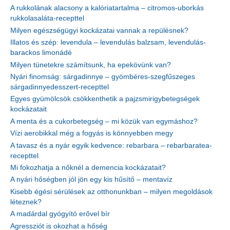
A rukkolának alacsony a kalóriatartalma – citromos-uborkás
rukkolasaláta-recepttel
Milyen egészségügyi kockázatai vannak a repülésnek?
Illatos és szép: levendula – levendulás balzsam, levendulás-
barackos limonádé
Milyen tünetekre számítsunk, ha epekövünk van?
Nyári finomság: sárgadinnye – gyömbéres-szegfűszeges
sárgadinnyedesszert-recepttel
Egyes gyümölcsök csökkenthetik a pajzsmirigybetegségek
kockázatait
A menta és a cukorbetegség – mi közük van egymáshoz?
Vízi aerobikkal még a fogyás is könnyebben megy
A tavasz és a nyár egyik kedvence: rebarbara – rebarbaratea-
recepttel
Mi fokozhatja a nőknél a demencia kockázatait?
A nyári hőségben jól jön egy kis hűsítő – mentavíz
Kisebb égési sérülések az otthonunkban – milyen megoldások
léteznek?
A madárdal gyógyító erővel bír
Agressziót is okozhat a hőség