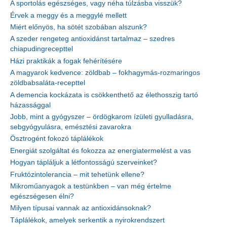
A sportolás egészséges, vagy néha túlzásba visszük?
Érvek a meggy és a meggylé mellett
Miért előnyös, ha sötét szobában alszunk?
A szeder rengeteg antioxidánst tartalmaz – szedres
chiapudingrecepttel
Házi praktikák a fogak fehérítésére
A magyarok kedvence: zöldbab – fokhagymás-rozmaringos
zöldbabsaláta-recepttel
A demencia kockázata is csökkenthető az élethosszig tartó
házassággal
Jobb, mint a gyógyszer – ördögkarom ízületi gyulladásra,
sebgyógyulásra, emésztési zavarokra
Ösztrogént fokozó táplálékok
Energiát szolgáltat és fokozza az energiatermelést a vas
Hogyan tápláljuk a létfontosságú szerveinket?
Fruktózintolerancia – mit tehetünk ellene?
Mikroműanyagok a testünkben – van még értelme
egészségesen élni?
Milyen típusai vannak az antioxidánsoknak?
Táplálékok, amelyek serkentik a nyirokrendszert