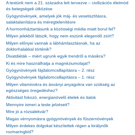
A testünk nem a 21. századra lett tervezve – civilizációs életmód
és betegségek ütközése
Gyógynövények, amelyek jók máj- és vesetisztításra,
salaktalanításra és méregtelenítésre
A hormonháztartásunk a közösségi média miatt borul fel?
Milyen jelekből látszik, hogy nem eszünk elegendő zsírt?
Milyen előnyei vannak a lábhámlasztásnak, ha az
doktorhalakkal történik?
Divatdiéták – miért ugrunk egyik trendről a másikra?
Ki és mire használhatja a magnéziumolajat?
Gyógynövények fájdalomcsillapításra – 2. rész
Gyógynövények fájdalomcsillapításra – 1. rész
Milyen vitaminokra és ásványi anyagokra van szükség az
egészséges öregedéshez?
Aktivitást fokozó, energianövelő ételek és italok
Mennyire ismeri a teste jelzéseit?
Mire jó a rózsalekvár?
Magas vérnyomásra gyógynövények és fűszernövények
Milyen érdekes dolgokat készítettek régen a királynők
rozmaringból?