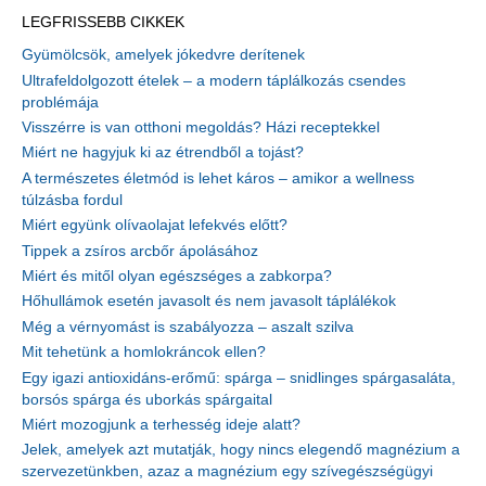
LEGFRISSEBB CIKKEK
Gyümölcsök, amelyek jókedvre derítenek
Ultrafeldolgozott ételek – a modern táplálkozás csendes
problémája
Visszérre is van otthoni megoldás? Házi receptekkel
Miért ne hagyjuk ki az étrendből a tojást?
A természetes életmód is lehet káros – amikor a wellness
túlzásba fordul
Miért együnk olívaolajat lefekvés előtt?
Tippek a zsíros arcbőr ápolásához
Miért és mitől olyan egészséges a zabkorpa?
Hőhullámok esetén javasolt és nem javasolt táplálékok
Még a vérnyomást is szabályozza – aszalt szilva
Mit tehetünk a homlokráncok ellen?
Egy igazi antioxidáns-erőmű: spárga – snidlinges spárgasaláta,
borsós spárga és uborkás spárgaital
Miért mozogjunk a terhesség ideje alatt?
Jelek, amelyek azt mutatják, hogy nincs elegendő magnézium a
szervezetünkben, azaz a magnézium egy szívegészségügyi