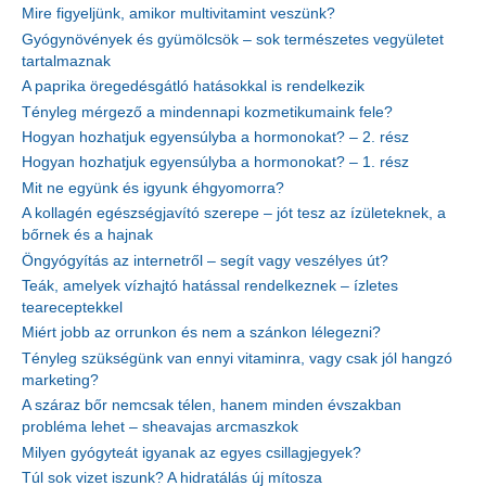
Mire figyeljünk, amikor multivitamint veszünk?
Gyógynövények és gyümölcsök – sok természetes vegyületet
tartalmaznak
A paprika öregedésgátló hatásokkal is rendelkezik
Tényleg mérgező a mindennapi kozmetikumaink fele?
Hogyan hozhatjuk egyensúlyba a hormonokat? – 2. rész
Hogyan hozhatjuk egyensúlyba a hormonokat? – 1. rész
Mit ne együnk és igyunk éhgyomorra?
A kollagén egészségjavító szerepe – jót tesz az ízületeknek, a
bőrnek és a hajnak
Öngyógyítás az internetről – segít vagy veszélyes út?
Teák, amelyek vízhajtó hatással rendelkeznek – ízletes
teareceptekkel
Miért jobb az orrunkon és nem a szánkon lélegezni?
Tényleg szükségünk van ennyi vitaminra, vagy csak jól hangzó
marketing?
A száraz bőr nemcsak télen, hanem minden évszakban
probléma lehet – sheavajas arcmaszkok
Milyen gyógyteát igyanak az egyes csillagjegyek?
Túl sok vizet iszunk? A hidratálás új mítosza