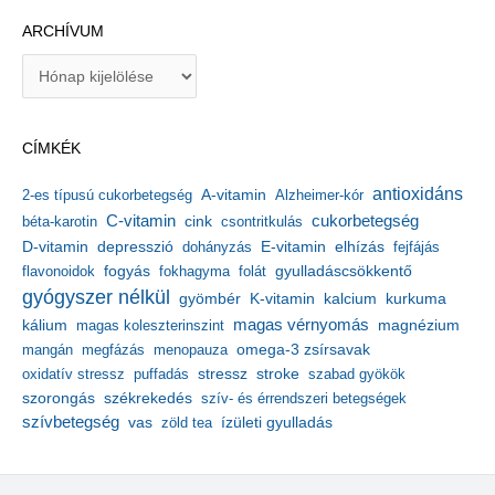
ARCHÍVUM
A
r
c
h
CÍMKÉK
í
v
antioxidáns
A-vitamin
2-es típusú cukorbetegség
Alzheimer-kór
u
m
C-vitamin
cukorbetegség
béta-karotin
cink
csontritkulás
depresszió
E-vitamin
D-vitamin
dohányzás
elhízás
fejfájás
gyulladáscsökkentő
flavonoidok
fogyás
fokhagyma
folát
gyógyszer nélkül
kalcium
gyömbér
K-vitamin
kurkuma
kálium
magas vérnyomás
magnézium
magas koleszterinszint
mangán
megfázás
menopauza
omega-3 zsírsavak
stressz
stroke
oxidatív stressz
puffadás
szabad gyökök
szorongás
székrekedés
szív- és érrendszeri betegségek
szívbetegség
ízületi gyulladás
vas
zöld tea