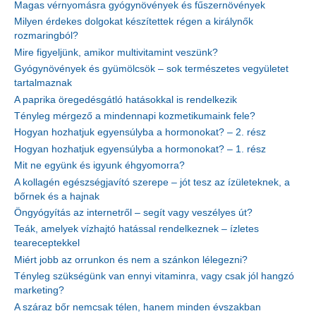
Magas vérnyomásra gyógynövények és fűszernövények
Milyen érdekes dolgokat készítettek régen a királynők
rozmaringból?
Mire figyeljünk, amikor multivitamint veszünk?
Gyógynövények és gyümölcsök – sok természetes vegyületet
tartalmaznak
A paprika öregedésgátló hatásokkal is rendelkezik
Tényleg mérgező a mindennapi kozmetikumaink fele?
Hogyan hozhatjuk egyensúlyba a hormonokat? – 2. rész
Hogyan hozhatjuk egyensúlyba a hormonokat? – 1. rész
Mit ne együnk és igyunk éhgyomorra?
A kollagén egészségjavító szerepe – jót tesz az ízületeknek, a
bőrnek és a hajnak
Öngyógyítás az internetről – segít vagy veszélyes út?
Teák, amelyek vízhajtó hatással rendelkeznek – ízletes
teareceptekkel
Miért jobb az orrunkon és nem a szánkon lélegezni?
Tényleg szükségünk van ennyi vitaminra, vagy csak jól hangzó
marketing?
A száraz bőr nemcsak télen, hanem minden évszakban