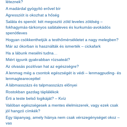
léteznek?
A madárdal gyógyító erővel bír
Agressziót is okozhat a hőség
Saláta és spenót: két megosztó zöld leveles zöldség –
fokhagymás-tárkonyos salátaleves és kurkumás-avokádós
spenótleves
Hogyan csökkenthetjük a testhőmérsékletet a nagy melegben?
Már az ókorban is használták és ismerték – cickafark
Ha a lábunk mesélni tudna…
Miért igyunk gyakrabban rózsateát?
Az olvasás pozitívan hat az egészségre?
A lenmag még a csontok egészségét is védi – lenmagpuding- és
lenmagtearecepttel
A lábmasszázs és talpmasszázs előnyei
Rostokban gazdag táplálékok
Érti a teste belső logikáját? – Kvíz
Valóban egészségesek a mentes élelmiszerek, vagy ezek csak
jól hangzó címkék?
Egy tápanyag, amely hiánya nem csak vérszegénységet okoz –
vas