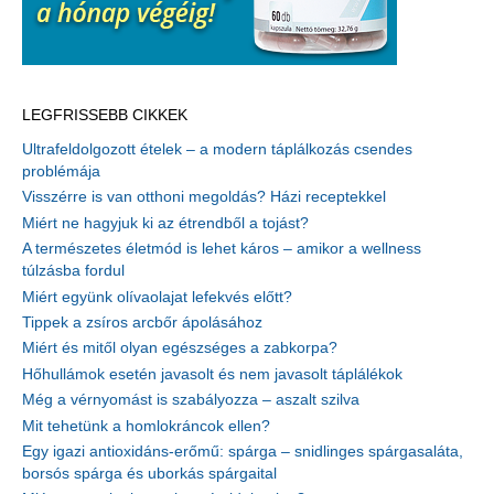
LEGFRISSEBB CIKKEK
Ultrafeldolgozott ételek – a modern táplálkozás csendes
problémája
Visszérre is van otthoni megoldás? Házi receptekkel
Miért ne hagyjuk ki az étrendből a tojást?
A természetes életmód is lehet káros – amikor a wellness
túlzásba fordul
Miért együnk olívaolajat lefekvés előtt?
Tippek a zsíros arcbőr ápolásához
Miért és mitől olyan egészséges a zabkorpa?
Hőhullámok esetén javasolt és nem javasolt táplálékok
Még a vérnyomást is szabályozza – aszalt szilva
Mit tehetünk a homlokráncok ellen?
Egy igazi antioxidáns-erőmű: spárga – snidlinges spárgasaláta,
borsós spárga és uborkás spárgaital