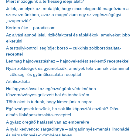
Miért mozogjunk a terhesség ideje alatt?
Jelek, amelyek azt mutatják, hogy nincs elegendő magnézium a
szervezetünkben, azaz a magnézium egy szívegészségügyi
„szupersztár”
Kertem éke – paradicsom
Az alvási apnoé jelei, rizikófaktorai és táplálékok, amelyeket jobb
elkerülni
A testsúlykontroll segítője: borsó – cukkinis zöldborsósaláta-
recepttel
Lenmag hajnövesztéshez – hajnövekedést serkentő receptekkel
Nyári zöldségek és gyümölcsök, amelyek tele vannak vitaminnal
– zöldség- és gyümölcssaláta-recepttel
Artritiszdiéta
Halfogyasztással az egészségünk védelmében –
fűszernövényes grillezett hal és tonhalkrém
Több okot is tudunk, hogy kimenjünk a napra
Egészségesek leszünk, ha sok lila káposztát eszünk? Diós-
almás lilakáposztasaláta-recepttel
A gyász öregítő hatással van az emberekre
A nyár kedvence: sárgadinnye – sárgadinnyés-mentás limonádé
és sárgadinnyés-gyömbéres leves