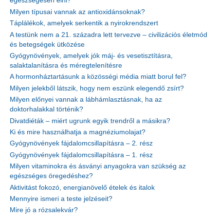
egészségesen élni?
Milyen típusai vannak az antioxidánsoknak?
Táplálékok, amelyek serkentik a nyirokrendszert
A testünk nem a 21. századra lett tervezve – civilizációs életmód
és betegségek ütközése
Gyógynövények, amelyek jók máj- és vesetisztításra,
salaktalanításra és méregtelenítésre
A hormonháztartásunk a közösségi média miatt borul fel?
Milyen jelekből látszik, hogy nem eszünk elegendő zsírt?
Milyen előnyei vannak a lábhámlasztásnak, ha az
doktorhalakkal történik?
Divatdiéták – miért ugrunk egyik trendről a másikra?
Ki és mire használhatja a magnéziumolajat?
Gyógynövények fájdalomcsillapításra – 2. rész
Gyógynövények fájdalomcsillapításra – 1. rész
Milyen vitaminokra és ásványi anyagokra van szükség az
egészséges öregedéshez?
Aktivitást fokozó, energianövelő ételek és italok
Mennyire ismeri a teste jelzéseit?
Mire jó a rózsalekvár?