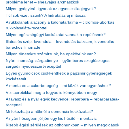
probléma lehet – sheavajas arcmaszkok
Milyen gyógyteát igyanak az egyes csillagjegyek?
Túl sok vizet iszunk? A hidratálás új mítosza
A rukkolának alacsony a kalóriatartalma – citromos-uborkás
rukkolasaláta-recepttel
Milyen egészségügyi kockázatai vannak a repülésnek?
Illatos és szép: levendula – levendulás balzsam, levendulás-
barackos limonádé
Milyen tünetekre számítsunk, ha epekövünk van?
Nyári finomság: sárgadinnye – gyömbéres-szegfűszeges
sárgadinnyedesszert-recepttel
Egyes gyümölcsök csökkenthetik a pajzsmirigybetegségek
kockázatait
A menta és a cukorbetegség – mi közük van egymáshoz?
Vízi aerobikkal még a fogyás is könnyebben megy
A tavasz és a nyár egyik kedvence: rebarbara – rebarbaratea-
recepttel
Mi fokozhatja a nőknél a demencia kockázatait?
A nyári hőségben jól jön egy kis hűsítő – mentavíz
Kisebb égési sérülések az otthonunkban – milyen megoldások