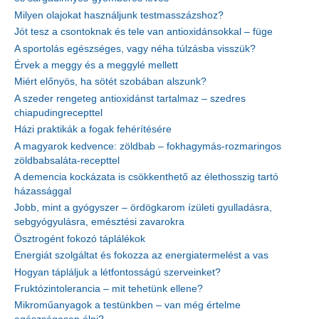
Milyen olajokat használjunk testmasszázshoz?
Jót tesz a csontoknak és tele van antioxidánsokkal – füge
A sportolás egészséges, vagy néha túlzásba visszük?
Érvek a meggy és a meggylé mellett
Miért előnyös, ha sötét szobában alszunk?
A szeder rengeteg antioxidánst tartalmaz – szedres
chiapudingrecepttel
Házi praktikák a fogak fehérítésére
A magyarok kedvence: zöldbab – fokhagymás-rozmaringos
zöldbabsaláta-recepttel
A demencia kockázata is csökkenthető az élethosszig tartó
házassággal
Jobb, mint a gyógyszer – ördögkarom ízületi gyulladásra,
sebgyógyulásra, emésztési zavarokra
Ösztrogént fokozó táplálékok
Energiát szolgáltat és fokozza az energiatermelést a vas
Hogyan tápláljuk a létfontosságú szerveinket?
Fruktózintolerancia – mit tehetünk ellene?
Mikroműanyagok a testünkben – van még értelme