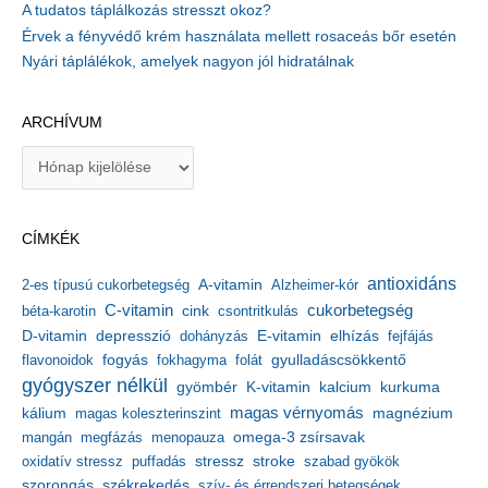
A tudatos táplálkozás stresszt okoz?
Érvek a fényvédő krém használata mellett rosaceás bőr esetén
Nyári táplálékok, amelyek nagyon jól hidratálnak
ARCHÍVUM
A
r
c
h
CÍMKÉK
í
v
antioxidáns
A-vitamin
2-es típusú cukorbetegség
Alzheimer-kór
u
m
C-vitamin
cukorbetegség
béta-karotin
cink
csontritkulás
depresszió
E-vitamin
D-vitamin
dohányzás
elhízás
fejfájás
gyulladáscsökkentő
flavonoidok
fogyás
fokhagyma
folát
gyógyszer nélkül
kalcium
gyömbér
K-vitamin
kurkuma
kálium
magas vérnyomás
magnézium
magas koleszterinszint
mangán
megfázás
menopauza
omega-3 zsírsavak
stressz
stroke
oxidatív stressz
puffadás
szabad gyökök
szorongás
székrekedés
szív- és érrendszeri betegségek